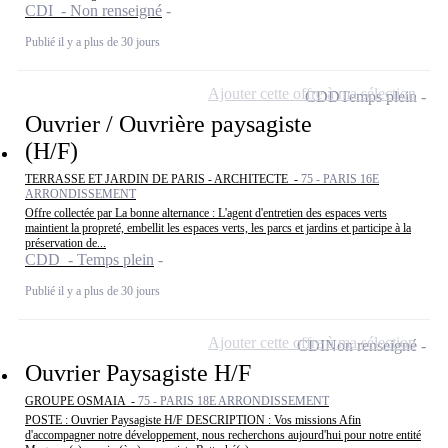
CDI - Non renseigné
Publié il y a plus de 30 jours
Ajouter cette offre à ma sélection
CDD
Temps plein
Ouvrier / Ouvrière paysagiste
(H/F)
TERRASSE ET JARDIN DE PARIS - ARCHITECTE -
75 - PARIS 16E
ARRONDISSEMENT
Offre collectée par La bonne alternance : L'agent d'entretien des espaces verts
maintient la propreté, embellit les espaces verts, les parcs et jardins et participe à la
préservation de...
CDD - Temps plein
Publié il y a plus de 30 jours
Ajouter cette offre à ma sélection
CDI
Non renseigné
Ouvrier Paysagiste H/F
GROUPE OSMAIA -
75 - PARIS 18E ARRONDISSEMENT
POSTE : Ouvrier Paysagiste H/F DESCRIPTION : Vos missions Afin
d'accompagner notre développement, nous recherchons aujourd'hui pour notre entité