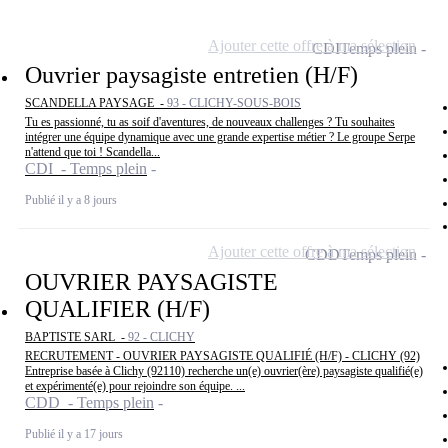
Ajouter cette offre à ma sélection
CDI
Temps plein
Ouvrier paysagiste entretien (H/F)
SCANDELLA PAYSAGE -
93 - CLICHY-SOUS-BOIS
Tu es passionné, tu as soif d'aventures, de nouveaux challenges ? Tu souhaites
intégrer une équipe dynamique avec une grande expertise métier ? Le groupe Serpe
n'attend que toi ! Scandella...
CDI - Temps plein
Publié il y a 8 jours
Ajouter cette offre à ma sélection
CDD
Temps plein
OUVRIER PAYSAGISTE
QUALIFIER (H/F)
BAPTISTE SARL -
92 - CLICHY
RECRUTEMENT - OUVRIER PAYSAGISTE QUALIFIÉ (H/F) - CLICHY (92)
Entreprise basée à Clichy (92110) recherche un(e) ouvrier(ère) paysagiste qualifié(e)
et expérimenté(e) pour rejoindre son équipe. ...
CDD - Temps plein
Publié il y a 17 jours