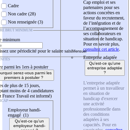
Cap emploi et ses
Cadre
partenaires pour ses
actions concrètes en
Non cadre (28)
faveur du recrutement,
Non renseignée (3)
de l’intégration et de
l’accompagnement de
IRE BRUT MINIMUM
ses collaborateurs en
situation de handicap.
re minimum
Pour en savoir plus,
consultez cet article
.
ssez une périodicité pour le salaire saisi
Entreprise adaptée
NITÉS
Qu'est-ce qu'une
z parmi les 1ers à postuler
entreprise adaptée
?
urquoi serez-vous parmi les
premiers à postuler ?
L'entreprise adaptée
es de plus de 15 jours,
permet à un travailleur
tant moins de 4 candidatures
en situation de
t France Travail est informé)
handicap d'exercer
ICAP
une activité
professionnelle dans
Employeur handi-
des conditions
engagé (1)
adaptées à ses
Qu'est-ce qu'un
capacités. Pour en
employeur handi-
savoir plus,
consultez