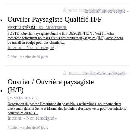
Ajouter cette offre à ma sélection
Intérim
Non renseigné
Ouvrier Paysagiste Qualifié H/F
VERT L'INTÉRIM -
93 - MONTREUIL
POSTE : Ouvrier Paysagiste Qualifié H/F DESCRIPTION : Vert l'Intérim
recherche activement pour ses clients des ouvriers paysagistes (H/F), avec le sens
du travail en équipe pour des chantiers...
Intérim - Non renseigné
Publié il y a plus de 30 jours
Ajouter cette offre à ma sélection
Intérim
Non renseigné
Ouvrier / Ouvrière paysagiste
(H/F)
93 - SAINT-DENIS
Description du poste : Description du poste Nous recherchons, pour notre client
intervenant dans la Seine et Marne, des jardiniers d'espaces verts pour des missions
ponctuelles ou plus...
Intérim - Non renseigné
Publié il y a plus de 30 jours