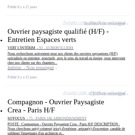
Publié il y a 21 jours
Ajouter cette offre à ma sélection
Intérim
Non renseigné
Ouvrier paysagiste qualifié (H/F) -
Entretien Espaces verts
VERT L'INTÉRIM -
93 - AUBERVILLIERS
Nous recherchons activement pour nos clients des ouvriers paysagistes (H/F)
spécialisés en entretien, ponctuels, avec le sens du travail en équipe, pour intervenir
chez nos clients sur des chantiers...
Intérim - Non renseigné
Publié il y a 22 jours
Ajouter cette offre à ma sélection
CDI
Non renseigné
Compagnon - Ouvrier Paysagiste
Crea - Paris H/F
SO'FOCUS -
75 - PARIS 16E ARRONDISSEMENT
POSTE : Compagnon - Ouvrier Paysagiste Crea - Paris H/F DESCRIPTION :
Nous cherchons un(e) créateur(-trice) d'extérieur, artisan(e) d'exception, capable de
sublimer l'imaginaire d'un architecte et...