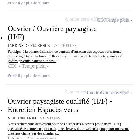
Publié il y a plus de 30 jours
Ajouter cette offre à ma sélection
CDI
Temps plein
Ouvrier / Ouvrière paysagiste
(H/F)
JARDINS DE FLORENCE -
77 - CHELLES
Participer à la bonne réalisation de contrats d'entretien des espaces verts (tonte,
désherbage, taille d'arbuste, taille de haie, ramassage de feuilles, etc.) dans des
jardins privatifs comme sur des...
CDI - Temps plein
Publié il y a plus de 30 jours
Ajouter cette offre à ma sélection
Intérim
Non renseigné
Ouvrier paysagiste qualifié (H/F) -
Entretien Espaces verts
VERT L'INTÉRIM -
93 - STAINS
Nous recherchons activement pour nos clients des ouvriers paysagistes (H/F)
spécialisés en entretien, ponctuels, avec le sens du travail en équipe, pour intervenir
chez nos clients sur des chantiers...
Intérim - Non renseigné