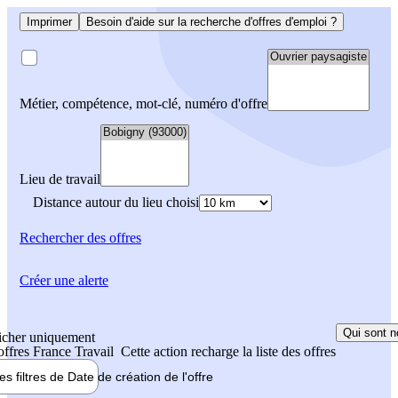
Imprimer
Besoin d'aide sur la recherche d'offres d'emploi ?
Métier, compétence, mot-clé, numéro d'offre
Lieu de travail
Distance autour du lieu choisi
Rechercher
des offres
Créer une alerte
Qui sont n
icher uniquement
 offres France Travail
Cette action recharge la liste des offres
les filtres de
Date de création
de l'offre