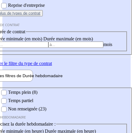
Reprise d'entreprise
plus
de types de contrat
 DE CONTRAT
ée de contrat
ée minimale (en mois)
Durée maximale (en mois)
mois
er
le filtre du type de contrat
les filtres de
Durée hebdo
madaire
 hebdomadaire
Temps plein (8)
Temps partiel
Non renseignée (23)
 HEBDOMADAIRE
cisez la durée hebdomadaire :
ée minimale (en heure)
Durée maximale (en heure)