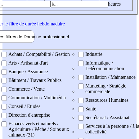
heures
er
le filtre de durée hebdomadaire
les filtres de
Domaine pro
fessionnel
ne professionel
Achats / Comptabilité / Gestion
Industrie
Arts / Artisanat d'art
Informatique /
Télécommunication
Banque / Assurance
Installation / Maintenance
Bâtiment / Travaux Publics
Marketing / Stratégie
Commerce / Vente
commerciale
Communication / Multimédia
Ressources Humaines
Conseil / Etudes
Santé
Direction d'entreprise
Secrétariat / Assistanat
Espaces verts et naturels /
Services à la personne / à l
Agriculture / Pêche / Soins aux
collectivité
animaux (31)