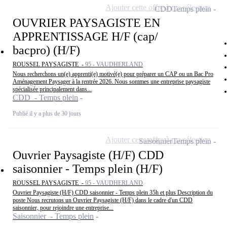
Ajouter cette offre à ma sélection
CDD
Temps plein
OUVRIER PAYSAGISTE EN
APPRENTISSAGE H/F (cap/
bacpro) (H/F)
ROUSSEL PAYSAGISTE -
95 - VAUDHERLAND
Nous recherchons un(e) apprenti(e) motivé(e) pour préparer un CAP ou un Bac Pro
Aménagement Paysager à la rentrée 2026. Nous sommes une entreprise paysagiste
spécialisée principalement dans...
CDD - Temps plein
Publié il y a plus de 30 jours
Ajouter cette offre à ma sélection
Saisonnier
Temps plein
Ouvrier Paysagiste (H/F) CDD
saisonnier - Temps plein (H/F)
ROUSSEL PAYSAGISTE -
95 - VAUDHERLAND
Ouvrier Paysagiste (H/F) CDD saisonnier - Temps plein 35h et plus Description du
poste Nous recrutons un Ouvrier Paysagiste (H/F) dans le cadre d'un CDD
saisonnier, pour rejoindre une entreprise...
Saisonnier - Temps plein