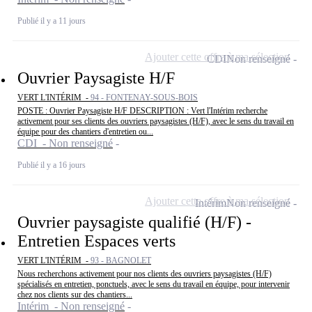
Publié il y a 11 jours
Ajouter cette offre à ma sélection
CDI
Non renseigné
Ouvrier Paysagiste H/F
VERT L'INTÉRIM -
94 - FONTENAY-SOUS-BOIS
POSTE : Ouvrier Paysagiste H/F DESCRIPTION : Vert l'Intérim recherche
activement pour ses clients des ouvriers paysagistes (H/F), avec le sens du travail en
équipe pour des chantiers d'entretien ou...
CDI - Non renseigné
Publié il y a 16 jours
Ajouter cette offre à ma sélection
Intérim
Non renseigné
Ouvrier paysagiste qualifié (H/F) -
Entretien Espaces verts
VERT L'INTÉRIM -
93 - BAGNOLET
Nous recherchons activement pour nos clients des ouvriers paysagistes (H/F)
spécialisés en entretien, ponctuels, avec le sens du travail en équipe, pour intervenir
chez nos clients sur des chantiers...
Intérim - Non renseigné