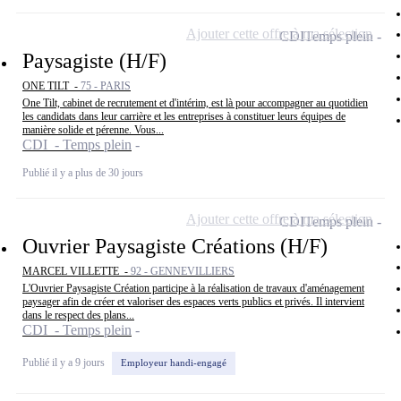
Ajouter cette offre à ma sélection
CDI
Temps plein
Paysagiste (H/F)
ONE TILT -
75 - PARIS
One Tilt, cabinet de recrutement et d'intérim, est là pour accompagner au quotidien
les candidats dans leur carrière et les entreprises à constituer leurs équipes de
manière solide et pérenne. Vous...
CDI - Temps plein
Publié il y a plus de 30 jours
Ajouter cette offre à ma sélection
CDI
Temps plein
Ouvrier Paysagiste Créations (H/F)
MARCEL VILLETTE -
92 - GENNEVILLIERS
L'Ouvrier Paysagiste Création participe à la réalisation de travaux d'aménagement
paysager afin de créer et valoriser des espaces verts publics et privés. Il intervient
dans le respect des plans...
CDI - Temps plein
Publié il y a 9 jours
Employeur handi-engagé