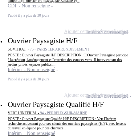
Mugo un(e) ouvrier(ère) paysagiste Rattaché(e)...
CDI - Non renseigné
Publié il y a plus de 30 jours
Ajouter cette offre à ma sélection
Intérim
Non renseigné
Ouvrier Paysagiste H/F
SOVITRAT -
75 - PARIS 1ER ARRONDISSEMENT
POSTE : Ouvrier Paysagiste H/F DESCRIPTION : L'Ouvrier Paysagiste participe
à la création, l'aménagement et l'entretien des espaces verts. Il intervient sur des
jardins privés, espaces publics,...
Intérim - Non renseigné
Publié il y a plus de 30 jours
Ajouter cette offre à ma sélection
Intérim
Non renseigné
Ouvrier Paysagiste Qualifié H/F
VERT L'INTÉRIM -
94 - PERREUX-SUR-MARNE
POSTE : Ouvrier Paysagiste Qualifié H/F DESCRIPTION : Vert l'Intérim
recherche activement pour ses clients des ouvriers paysagistes (H/F), avec le sens
du travail en équipe pour des chantiers...
Intérim - Non renseigné