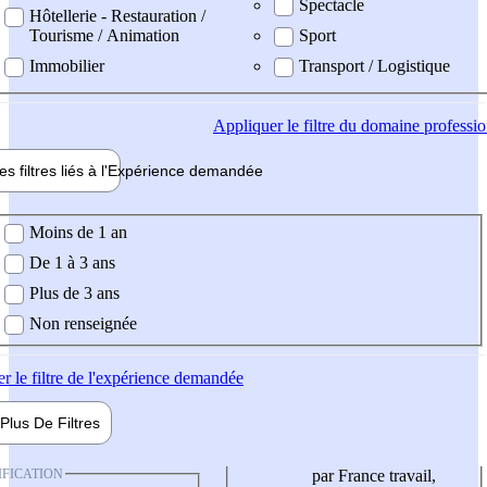
Spectacle
Hôtellerie - Restauration /
Tourisme / Animation
Sport
Immobilier
Transport / Logistique
Appliquer
le filtre du domaine professi
es filtres liés à l'
Expérience
demandée
ience demandée
Moins de 1 an
De 1 à 3 ans
Plus de 3 ans
Non renseignée
er
le filtre de l'expérience demandée
Plus De
Filtres
IFICATION
par France travail,