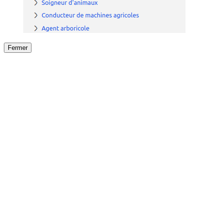
Fermer
Fermer
le détail de l'offre
/
Offre
sur
Offre précéden