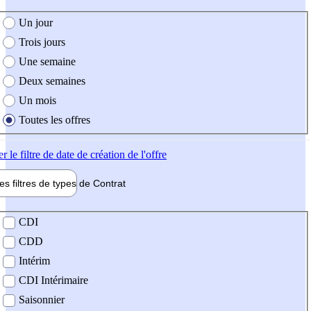
e création de l'offre
Un jour
Trois jours
Une semaine
Deux semaines
Un mois
Toutes les offres
er
le filtre de date de création de l'offre
les filtres de types de
Contrat
de contrat
CDI
CDD
Intérim
CDI Intérimaire
Saisonnier