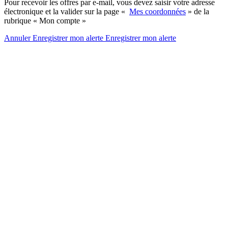
Pour recevoir les offres par e-mail, vous devez saisir votre adresse
électronique et la valider sur la page «
Mes coordonnées
» de la
rubrique « Mon compte »
Annuler
Enregistrer mon alerte
Enregistrer
mon alerte