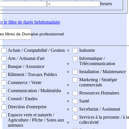
heures
er
le filtre de durée hebdomadaire
les filtres de
Domaine pro
fessionnel
ne professionel
Achats / Comptabilité / Gestion
Industrie
Arts / Artisanat d'art
Informatique /
Télécommunication
Banque / Assurance
Installation / Maintenance
Bâtiment / Travaux Publics
Marketing / Stratégie
Commerce / Vente
commerciale
Communication / Multimédia
Ressources Humaines
Conseil / Etudes
Santé
Direction d'entreprise
Secrétariat / Assistanat
Espaces verts et naturels /
Services à la personne / à l
Agriculture / Pêche / Soins aux
collectivité
animaux