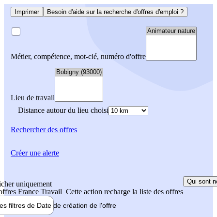
Imprimer
Besoin d'aide sur la recherche d'offres d'emploi ?
Métier, compétence, mot-clé, numéro d'offre
Lieu de travail
Distance autour du lieu choisi
Rechercher
des offres
Créer une alerte
Qui sont n
icher uniquement
 offres France Travail
Cette action recharge la liste des offres
les filtres de
Date de création
de l'offre