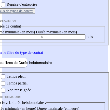
Reprise d'entreprise
plus
de types de contrat
 DE CONTRAT
ée de contrat
ée minimale (en mois)
Durée maximale (en mois)
mois
er
le filtre du type de contrat
les filtres de
Durée hebdo
madaire
 hebdomadaire
Temps plein
Temps partiel
Non renseignée
 HEBDOMADAIRE
cisez la durée hebdomadaire :
ée minimale (en heure)
Durée maximale (en heure)