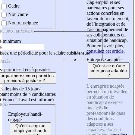
Cap emploi et ses
Cadre
partenaires pour ses
actions concrètes en
Non cadre
faveur du recrutement,
Non renseignée
de l’intégration et de
l’accompagnement de
IRE BRUT MINIMUM
ses collaborateurs en
situation de handicap.
re minimum
Pour en savoir plus,
consultez cet article
.
ssez une périodicité pour le salaire saisi
Entreprise adaptée
NITÉS
Qu'est-ce qu'une
z parmi les 1ers à postuler
entreprise adaptée
?
urquoi serez-vous parmi les
premiers à postuler ?
L'entreprise adaptée
es de plus de 15 jours,
permet à un travailleur
tant moins de 4 candidatures
en situation de
t France Travail est informé)
handicap d'exercer
ICAP
une activité
professionnelle dans
Employeur handi-
des conditions
engagé
adaptées à ses
Qu'est-ce qu'un
capacités. Pour en
employeur handi-
savoir plus,
consultez