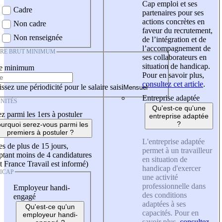
Cap emploi et ses
Cadre
partenaires pour ses
actions concrètes en
Non cadre
faveur du recrutement,
Non renseignée
de l’intégration et de
l’accompagnement de
IRE BRUT MINIMUM
ses collaborateurs en
situation de handicap.
re minimum
Pour en savoir plus,
consultez cet article
.
ssez une périodicité pour le salaire saisi
Entreprise adaptée
NITÉS
Qu'est-ce qu'une
z parmi les 1ers à postuler
entreprise adaptée
?
urquoi serez-vous parmi les
premiers à postuler ?
L'entreprise adaptée
es de plus de 15 jours,
permet à un travailleur
tant moins de 4 candidatures
en situation de
t France Travail est informé)
handicap d'exercer
ICAP
une activité
professionnelle dans
Employeur handi-
des conditions
engagé
adaptées à ses
Qu'est-ce qu'un
capacités. Pour en
employeur handi-
savoir plus,
consultez