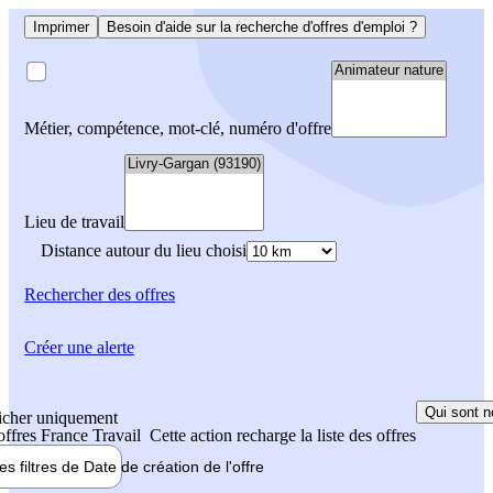
Imprimer
Besoin d'aide sur la recherche d'offres d'emploi ?
Métier, compétence, mot-clé, numéro d'offre
Lieu de travail
Distance autour du lieu choisi
Rechercher
des offres
Créer une alerte
Qui sont n
icher uniquement
 offres France Travail
Cette action recharge la liste des offres
les filtres de
Date de création
de l'offre