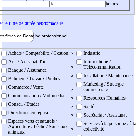
heures
er
le filtre de durée hebdomadaire
les filtres de
Domaine pro
fessionnel
ne professionel
Achats / Comptabilité / Gestion
Industrie
Arts / Artisanat d'art
Informatique /
Télécommunication
Banque / Assurance
Installation / Maintenance
Bâtiment / Travaux Publics
Marketing / Stratégie
Commerce / Vente
commerciale
Communication / Multimédia
Ressources Humaines
Conseil / Etudes
Santé
Direction d'entreprise
Secrétariat / Assistanat
Espaces verts et naturels /
Services à la personne / à l
Agriculture / Pêche / Soins aux
collectivité
animaux