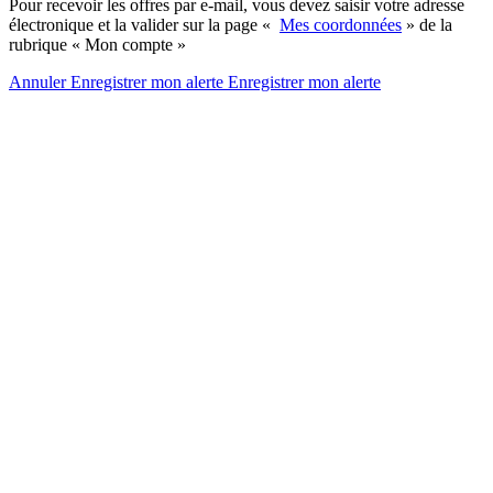
Pour recevoir les offres par e-mail, vous devez saisir votre adresse
électronique et la valider sur la page «
Mes coordonnées
» de la
rubrique « Mon compte »
Annuler
Enregistrer mon alerte
Enregistrer
mon alerte