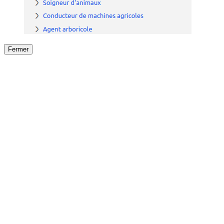
Fermer
Fermer
le détail de l'offre
/
Offre
sur
Offre précéden