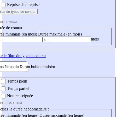
Reprise d'entreprise
plus
de types de contrat
 DE CONTRAT
ée de contrat
ée minimale (en mois)
Durée maximale (en mois)
mois
er
le filtre du type de contrat
les filtres de
Durée hebdo
madaire
 hebdomadaire
Temps plein
Temps partiel
Non renseignée
 HEBDOMADAIRE
cisez la durée hebdomadaire :
ée minimale (en heure)
Durée maximale (en heure)