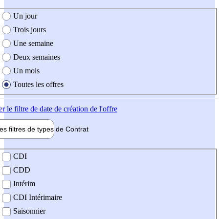
e création de l'offre
Un jour
Trois jours
Une semaine
Deux semaines
Un mois
Toutes les offres
er
le filtre de date de création de l'offre
les filtres de types de
Contrat
de contrat
CDI
CDD
Intérim
CDI Intérimaire
Saisonnier