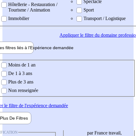
Spectacle
Hôtellerie - Restauration /
Tourisme / Animation
Sport
Immobilier
Transport / Logistique
Appliquer
le filtre du domaine professi
es filtres liés à l'
Expérience
demandée
ience demandée
Moins de 1 an
De 1 à 3 ans
Plus de 3 ans
Non renseignée
er
le filtre de l'expérience demandée
Plus De
Filtres
IFICATION
par France travail,