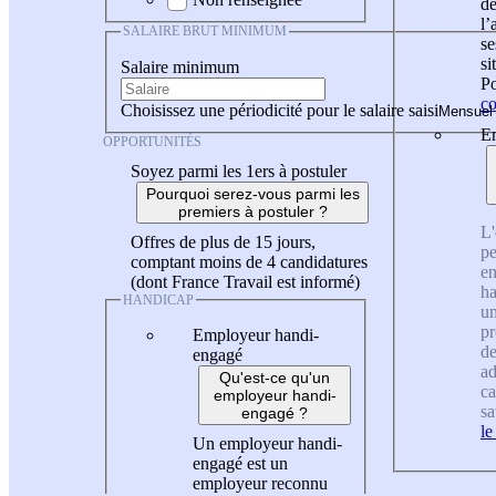
de
l
SALAIRE BRUT MINIMUM
se
si
Salaire minimum
Po
co
Choisissez une périodicité pour le salaire saisi
En
OPPORTUNITÉS
Soyez parmi les 1ers à postuler
Pourquoi serez-vous parmi les
premiers à postuler ?
L'
Offres de plus de 15 jours,
pe
comptant moins de 4 candidatures
en
(dont France Travail est informé)
ha
HANDICAP
un
pr
Employeur handi-
de
engagé
ad
Qu'est-ce qu'un
ca
employeur handi-
sa
engagé ?
le
Un employeur handi-
engagé est un
employeur reconnu