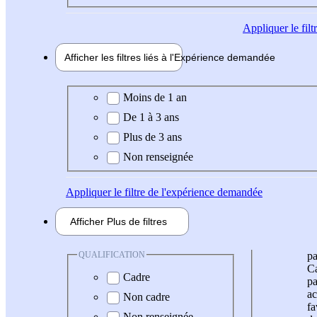
Appliquer
le fil
Afficher les filtres liés à l'
Expérience
demandée
Expérience demandée
Moins de 1 an
De 1 à 3 ans
Plus de 3 ans
Non renseignée
Appliquer
le filtre de l'expérience demandée
Afficher
Plus de
filtres
QUALIFICATION
pa
Ca
Cadre
pa
ac
Non cadre
fa
Non renseignée