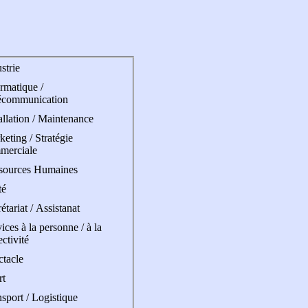
strie
rmatique /
écommunication
allation / Maintenance
eting / Stratégie
merciale
sources Humaines
té
étariat / Assistanat
ices à la personne / à la
ectivité
ctacle
rt
sport / Logistique