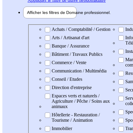
Appliquer
le filtre de durée hebdomadaire
Afficher les filtres de
Domaine pro
fessionnel
Domaine professionel
Achats / Comptabilité / Gestion
Indu
Arts / Artisanat d'art
Info
Tél
Banque / Assurance
Inst
Bâtiment / Travaux Publics
Mark
Commerce / Vente
com
Communication / Multimédia
Res
Conseil / Etudes
San
Direction d'entreprise
Secr
Espaces verts et naturels /
Serv
Agriculture / Pêche / Soins aux
coll
animaux
Spe
Hôtellerie - Restauration /
Tourisme / Animation
Spo
Immobilier
Tran