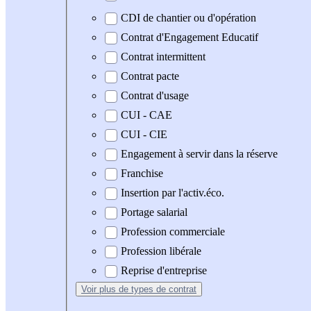
CDI de chantier ou d'opération
Contrat d'Engagement Educatif
Contrat intermittent
Contrat pacte
Contrat d'usage
CUI - CAE
CUI - CIE
Engagement à servir dans la réserve
Franchise
Insertion par l'activ.éco.
Portage salarial
Profession commerciale
Profession libérale
Reprise d'entreprise
Voir plus
de types de contrat