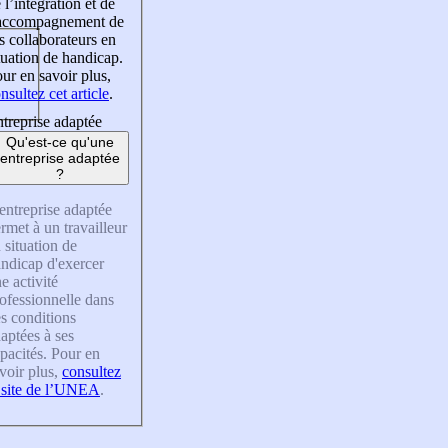
 l’intégration et de
’accompagnement de
s collaborateurs en
tuation de handicap.
ur en savoir plus,
nsultez cet article
.
treprise adaptée
Qu'est-ce qu'une
entreprise adaptée
?
entreprise adaptée
rmet à un travailleur
 situation de
ndicap d'exercer
e activité
ofessionnelle dans
s conditions
aptées à ses
pacités. Pour en
voir plus,
consultez
 site de l’UNEA
.