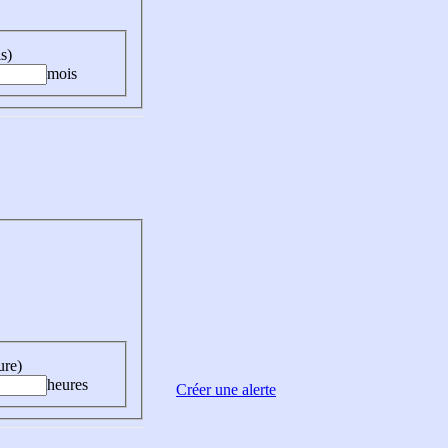
s)
mois
ure)
heures
Créer une alerte