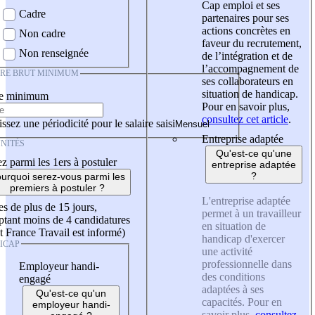
Cap emploi et ses
Cadre
partenaires pour ses
actions concrètes en
Non cadre
faveur du recrutement,
Non renseignée
de l’intégration et de
l’accompagnement de
IRE BRUT MINIMUM
ses collaborateurs en
situation de handicap.
re minimum
Pour en savoir plus,
consultez cet article
.
ssez une périodicité pour le salaire saisi
Entreprise adaptée
NITÉS
Qu'est-ce qu'une
z parmi les 1ers à postuler
entreprise adaptée
?
urquoi serez-vous parmi les
premiers à postuler ?
L'entreprise adaptée
es de plus de 15 jours,
permet à un travailleur
tant moins de 4 candidatures
en situation de
t France Travail est informé)
handicap d'exercer
ICAP
une activité
professionnelle dans
Employeur handi-
des conditions
engagé
adaptées à ses
Qu'est-ce qu'un
capacités. Pour en
employeur handi-
savoir plus,
consultez