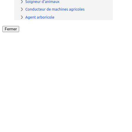
Fermer
Fermer
le détail de l'offre
/
Offre
sur
Offre précéden