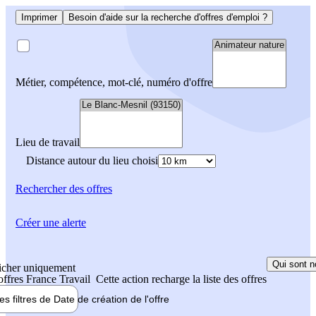
Imprimer
Besoin d'aide sur la recherche d'offres d'emploi ?
Métier, compétence, mot-clé, numéro d'offre
Lieu de travail
Distance autour du lieu choisi
Rechercher
des offres
Créer une alerte
Qui sont n
icher uniquement
 offres France Travail
Cette action recharge la liste des offres
les filtres de
Date de création
de l'offre