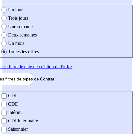
e création de l'offre
Un jour
Trois jours
Une semaine
Deux semaines
Un mois
Toutes les offres
er
le filtre de date de création de l'offre
les filtres de types de
Contrat
de contrat
CDI
CDD
Intérim
CDI Intérimaire
Saisonnier