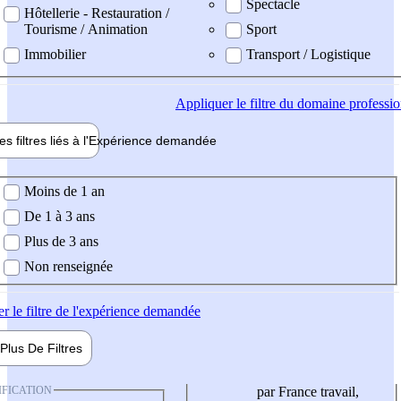
Spectacle
Hôtellerie - Restauration /
Tourisme / Animation
Sport
Immobilier
Transport / Logistique
Appliquer
le filtre du domaine professi
es filtres liés à l'
Expérience
demandée
ience demandée
Moins de 1 an
De 1 à 3 ans
Plus de 3 ans
Non renseignée
er
le filtre de l'expérience demandée
Plus De
Filtres
IFICATION
par France travail,