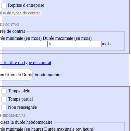
Reprise d'entreprise
plus
de types de contrat
 DE CONTRAT
ée de contrat
ée minimale (en mois)
Durée maximale (en mois)
mois
er
le filtre du type de contrat
les filtres de
Durée hebdo
madaire
 hebdomadaire
Temps plein
Temps partiel
Non renseignée
 HEBDOMADAIRE
cisez la durée hebdomadaire :
ée minimale (en heure)
Durée maximale (en heure)