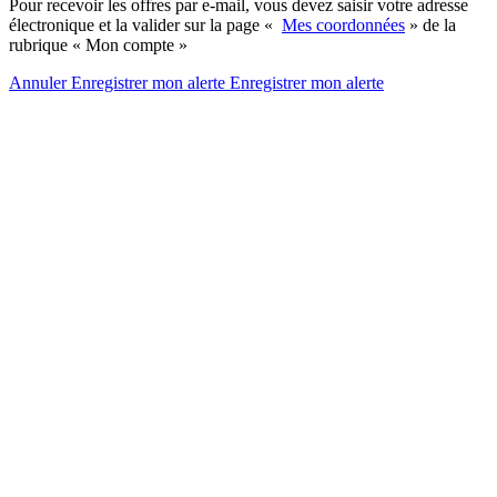
Pour recevoir les offres par e-mail, vous devez saisir votre adresse
électronique et la valider sur la page «
Mes coordonnées
» de la
rubrique « Mon compte »
Annuler
Enregistrer mon alerte
Enregistrer
mon alerte