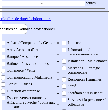
heures
er
le filtre de durée hebdomadaire
les filtres de
Domaine pro
fessionnel
ne professionel
Achats / Comptabilité / Gestion
Industrie
Arts / Artisanat d'art
Informatique /
Télécommunication
Banque / Assurance
Installation / Maintenance
Bâtiment / Travaux Publics
Marketing / Stratégie
Commerce / Vente
commerciale
Communication / Multimédia
Ressources Humaines
Conseil / Etudes
Santé
Direction d'entreprise
Secrétariat / Assistanat
Espaces verts et naturels /
Services à la personne / à l
Agriculture / Pêche / Soins aux
collectivité
animaux