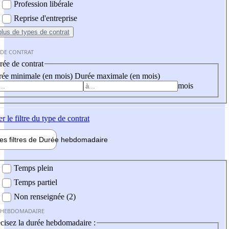
Profession libérale
Reprise d'entreprise
plus
de types de contrat
 DE CONTRAT
ée de contrat
ée minimale (en mois)
Durée maximale (en mois)
mois
er
le filtre du type de contrat
les filtres de
Durée hebdo
madaire
 hebdomadaire
Temps plein
Temps partiel
Non renseignée (2)
 HEBDOMADAIRE
cisez la durée hebdomadaire :