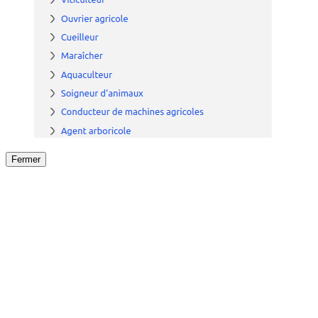
Fermer
Fermer
le détail de l'offre
/
Offre
sur
Offre précéden