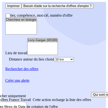
Imprimer
Besoin d'aide sur la recherche d'offres d'emploi ?
Métier, compétence, mot-clé, numéro d'offre
Lieu de travail
Distance autour du lieu choisi
Rechercher
des offres
Créer une alerte
Qui sont n
icher uniquement
 offres France Travail
Cette action recharge la liste des offres
les filtres de
Date de création
de l'offre