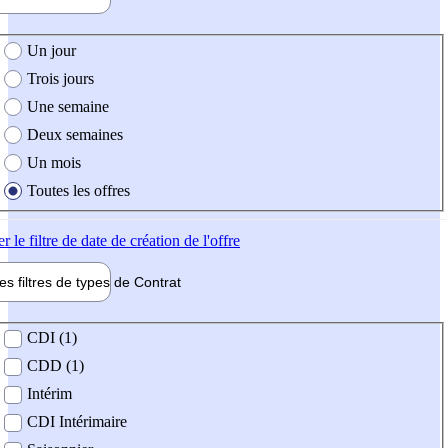
e création de l'offre
Un jour
Trois jours
Une semaine
Deux semaines
Un mois
Toutes les offres
er
le filtre de date de création de l'offre
les filtres de types de
Contrat
de contrat
CDI (1)
CDD (1)
Intérim
CDI Intérimaire