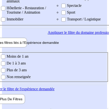
animaux
Spectacle
Hôtellerie - Restauration /
Tourisme / Animation
Sport
Immobilier
Transport / Logistique
Appliquer
le filtre du domaine professi
es filtres liés à l'
Expérience
demandée
ience demandée
Moins de 1 an
De 1 à 3 ans
Plus de 3 ans
Non renseignée
er
le filtre de l'expérience demandée
Plus De
Filtres