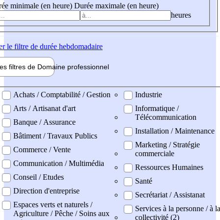
ée minimale (en heure)
Durée maximale (en heure)
heures
er
le filtre de durée hebdomadaire
les filtres de
Domaine pro
fessionnel
ne professionel
Achats / Comptabilité / Gestion
Industrie
Arts / Artisanat d'art
Informatique /
Télécommunication
Banque / Assurance
Installation / Maintenance
Bâtiment / Travaux Publics
Marketing / Stratégie
Commerce / Vente
commerciale
Communication / Multimédia
Ressources Humaines
Conseil / Etudes
Santé
Direction d'entreprise
Secrétariat / Assistanat
Espaces verts et naturels /
Services à la personne / à l
Agriculture / Pêche / Soins aux
collectivité (2)