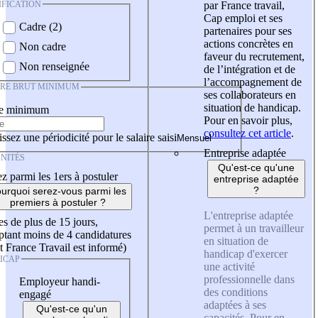
IFICATION
par France travail,
Cap emploi et ses
Cadre (2)
partenaires pour ses
actions concrètes en
Non cadre
faveur du recrutement,
Non renseignée
de l’intégration et de
l’accompagnement de
IRE BRUT MINIMUM
ses collaborateurs en
situation de handicap.
re minimum
Pour en savoir plus,
consultez cet article
.
ssez une périodicité pour le salaire saisi
Entreprise adaptée
NITÉS
Qu'est-ce qu'une
z parmi les 1ers à postuler
entreprise adaptée
?
urquoi serez-vous parmi les
premiers à postuler ?
L'entreprise adaptée
es de plus de 15 jours,
permet à un travailleur
tant moins de 4 candidatures
en situation de
t France Travail est informé)
handicap d'exercer
ICAP
une activité
professionnelle dans
Employeur handi-
des conditions
engagé
adaptées à ses
Qu'est-ce qu'un
capacités. Pour en