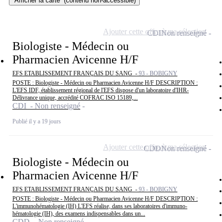
Afficher la carte
(contenu non-accessible)
Ajouter cette offre à ma sélection
CDI
Non renseigné
Biologiste - Médecin ou
Pharmacien Avicenne H/F
EFS ETABLISSEMENT FRANÇAIS DU SANG -
93 - BOBIGNY
POSTE : Biologiste - Médecin ou Pharmacien Avicenne H/F DESCRIPTION :
L'EFS IDF, établissement régional de l'EFS dispose d'un laboratoire d'IHR-
Délivrance unique, accrédité COFRAC ISO 15189,...
CDI - Non renseigné
Publié il y a 19 jours
Ajouter cette offre à ma sélection
CDD
Non renseigné
Biologiste - Médecin ou
Pharmacien Avicenne H/F
EFS ETABLISSEMENT FRANÇAIS DU SANG -
93 - BOBIGNY
POSTE : Biologiste - Médecin ou Pharmacien Avicenne H/F DESCRIPTION :
L'immunohématologie (IH) L'EFS réalise, dans ses laboratoires d'immuno-
hématologie (IH), des examens indispensables dans un...
CDD - Non renseigné