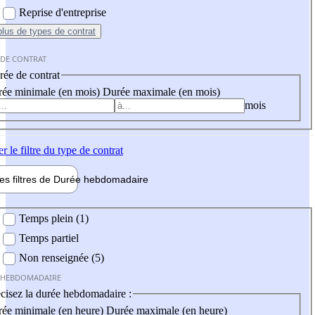
Reprise d'entreprise
plus
de types de contrat
 DE CONTRAT
ée de contrat
ée minimale (en mois)
Durée maximale (en mois)
mois
er
le filtre du type de contrat
les filtres de
Durée hebdo
madaire
 hebdomadaire
Temps plein (1)
Temps partiel
Non renseignée (5)
 HEBDOMADAIRE
cisez la durée hebdomadaire :
ée minimale (en heure)
Durée maximale (en heure)