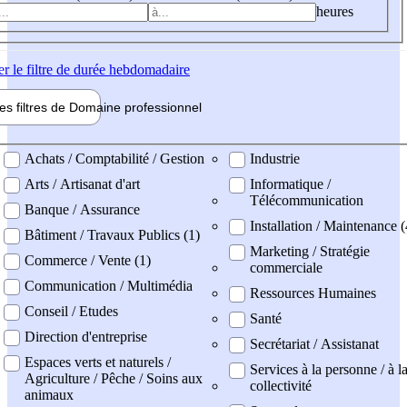
heures
er
le filtre de durée hebdomadaire
les filtres de
Domaine pro
fessionnel
ne professionel
Achats / Comptabilité / Gestion
Industrie
Arts / Artisanat d'art
Informatique /
Télécommunication
Banque / Assurance
Installation / Maintenance (
Bâtiment / Travaux Publics (1)
Marketing / Stratégie
Commerce / Vente (1)
commerciale
Communication / Multimédia
Ressources Humaines
Conseil / Etudes
Santé
Direction d'entreprise
Secrétariat / Assistanat
Espaces verts et naturels /
Services à la personne / à l
Agriculture / Pêche / Soins aux
collectivité
animaux