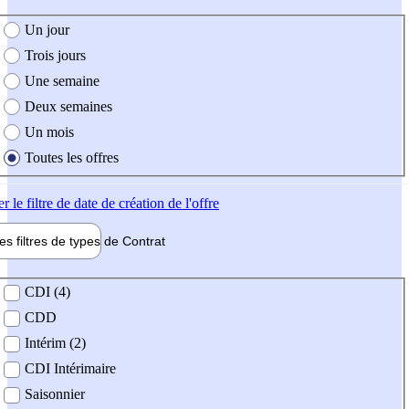
e création de l'offre
Un jour
Trois jours
Une semaine
Deux semaines
Un mois
Toutes les offres
er
le filtre de date de création de l'offre
les filtres de types de
Contrat
de contrat
CDI (4)
CDD
Intérim (2)
CDI Intérimaire
Saisonnier