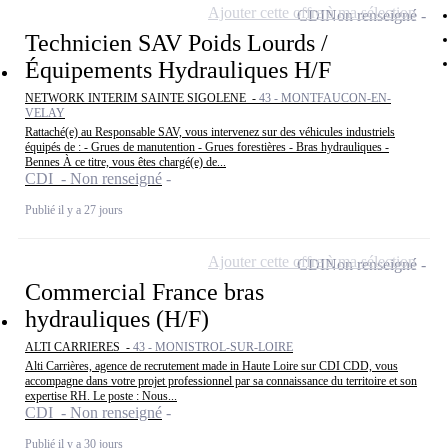
Ajouter cette offre à ma sélection
CDI
Non renseigné
Technicien SAV Poids Lourds /
Équipements Hydrauliques H/F
NETWORK INTERIM SAINTE SIGOLENE -
43 - MONTFAUCON-EN-
VELAY
Rattaché(e) au Responsable SAV, vous intervenez sur des véhicules industriels
équipés de : - Grues de manutention - Grues forestières - Bras hydrauliques -
Bennes À ce titre, vous êtes chargé(e) de...
CDI - Non renseigné
Publié il y a 27 jours
Ajouter cette offre à ma sélection
CDI
Non renseigné
Commercial France bras
hydrauliques (H/F)
ALTI CARRIERES -
43 - MONISTROL-SUR-LOIRE
Alti Carrières, agence de recrutement made in Haute Loire sur CDI CDD, vous
accompagne dans votre projet professionnel par sa connaissance du territoire et son
expertise RH. Le poste : Nous...
CDI - Non renseigné
Publié il y a 30 jours