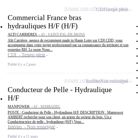
Ajouter cette offre à ma sélection
CDI
Temps plein
Commercial France bras
hydrauliques H/F (H/F)
ALTI CARRIERES -
43 - SAINT-PAL-DE-MONS
Alti Carrières, agence de recrutement made in Haute Loire sur CDI CDD, vous
accompagne dans votre projet professionnel par sa connaissance du territoire et son
expertise RH. Le poste Nous...
CDI - Temps plein
Publié il y a 2 jours
Ajouter cette offre à ma sélection
Intérim
Non renseigné
Conducteur de Pelle - Hydraulique
H/F
MANPOWER -
43 - SEMBADEL
POSTE : Conducteur de Pelle - Hydraulique H/F DESCRIPTION : Manpower
AMBERT recherche pour son client, un acteur du secteur du bois. Un.e
Conducteur.trice de pelle - hydraulique (H/F) Vous...
Intérim - Non renseigné
Publié il y a 11 jours