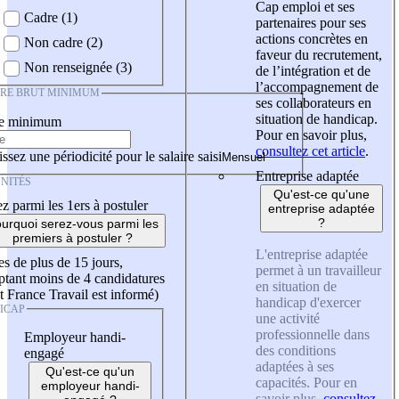
Cap emploi et ses
Cadre (1)
partenaires pour ses
actions concrètes en
Non cadre (2)
faveur du recrutement,
Non renseignée (3)
de l’intégration et de
l’accompagnement de
IRE BRUT MINIMUM
ses collaborateurs en
situation de handicap.
re minimum
Pour en savoir plus,
consultez cet article
.
ssez une périodicité pour le salaire saisi
Entreprise adaptée
NITÉS
Qu'est-ce qu'une
z parmi les 1ers à postuler
entreprise adaptée
?
urquoi serez-vous parmi les
premiers à postuler ?
L'entreprise adaptée
es de plus de 15 jours,
permet à un travailleur
tant moins de 4 candidatures
en situation de
t France Travail est informé)
handicap d'exercer
ICAP
une activité
professionnelle dans
Employeur handi-
des conditions
engagé
adaptées à ses
Qu'est-ce qu'un
capacités. Pour en
employeur handi-
savoir plus,
consultez