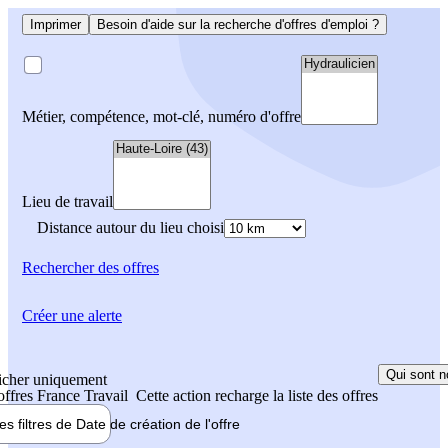
Imprimer
Besoin d'aide sur la recherche d'offres d'emploi ?
Métier, compétence, mot-clé, numéro d'offre
Lieu de travail
Distance autour du lieu choisi
Rechercher
des offres
Créer une alerte
Qui sont n
icher uniquement
 offres France Travail
Cette action recharge la liste des offres
les filtres de
Date de création
de l'offre