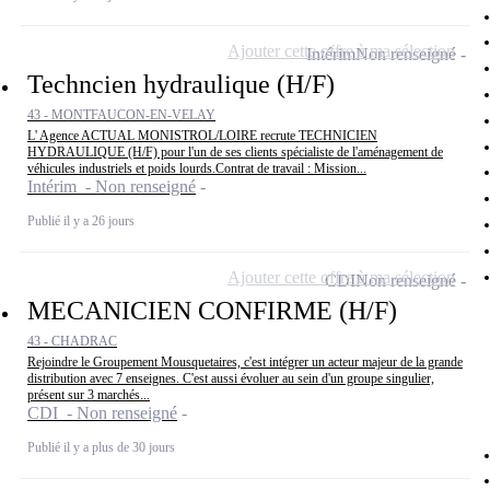
Ajouter cette offre à ma sélection
Intérim
Non renseigné
Techncien hydraulique (H/F)
43 - MONTFAUCON-EN-VELAY
L' Agence ACTUAL MONISTROL/LOIRE recrute TECHNICIEN
HYDRAULIQUE (H/F) pour l'un de ses clients spécialiste de l'aménagement de
véhicules industriels et poids lourds.Contrat de travail : Mission...
Intérim - Non renseigné
Publié il y a 26 jours
Ajouter cette offre à ma sélection
CDI
Non renseigné
MECANICIEN CONFIRME (H/F)
43 - CHADRAC
Rejoindre le Groupement Mousquetaires, c'est intégrer un acteur majeur de la grande
distribution avec 7 enseignes. C'est aussi évoluer au sein d'un groupe singulier,
présent sur 3 marchés...
CDI - Non renseigné
Publié il y a plus de 30 jours