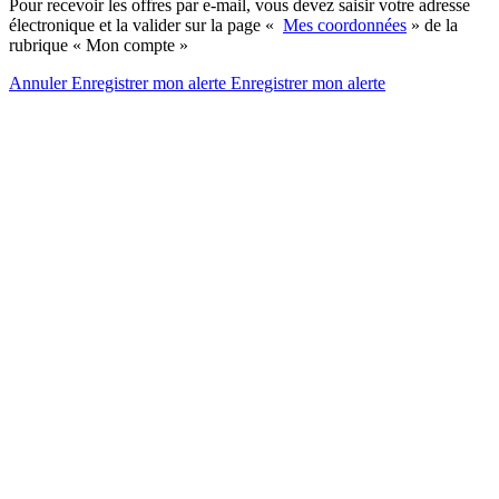
Pour recevoir les offres par e-mail, vous devez saisir votre adresse
électronique et la valider sur la page «
Mes coordonnées
» de la
rubrique « Mon compte »
Annuler
Enregistrer mon alerte
Enregistrer
mon alerte