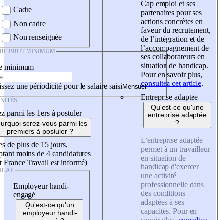
Cap emploi et ses
Cadre
partenaires pour ses
actions concrètes en
Non cadre
faveur du recrutement,
Non renseignée
de l’intégration et de
l’accompagnement de
IRE BRUT MINIMUM
ses collaborateurs en
situation de handicap.
re minimum
Pour en savoir plus,
consultez cet article
.
ssez une périodicité pour le salaire saisi
Entreprise adaptée
NITÉS
Qu'est-ce qu'une
z parmi les 1ers à postuler
entreprise adaptée
?
urquoi serez-vous parmi les
premiers à postuler ?
L'entreprise adaptée
es de plus de 15 jours,
permet à un travailleur
tant moins de 4 candidatures
en situation de
t France Travail est informé)
handicap d'exercer
ICAP
une activité
professionnelle dans
Employeur handi-
des conditions
engagé
adaptées à ses
Qu'est-ce qu'un
capacités. Pour en
employeur handi-
savoir plus,
consultez