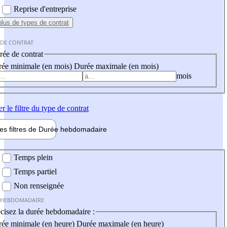
Reprise d'entreprise
plus
de types de contrat
 DE CONTRAT
ée de contrat
ée minimale (en mois)
Durée maximale (en mois)
mois
er
le filtre du type de contrat
les filtres de
Durée hebdo
madaire
 hebdomadaire
Temps plein
Temps partiel
Non renseignée
 HEBDOMADAIRE
cisez la durée hebdomadaire :
ée minimale (en heure)
Durée maximale (en heure)