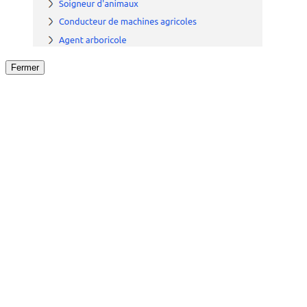
Fermer
Fermer
le détail de l'offre
/
Offre
sur
Offre précéden