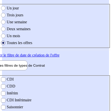
e création de l'offre
Un jour
Trois jours
Une semaine
Deux semaines
Un mois
Toutes les offres
er
le filtre de date de création de l'offre
les filtres de types de
Contrat
de contrat
CDI
CDD
Intérim
CDI Intérimaire
Saisonnier