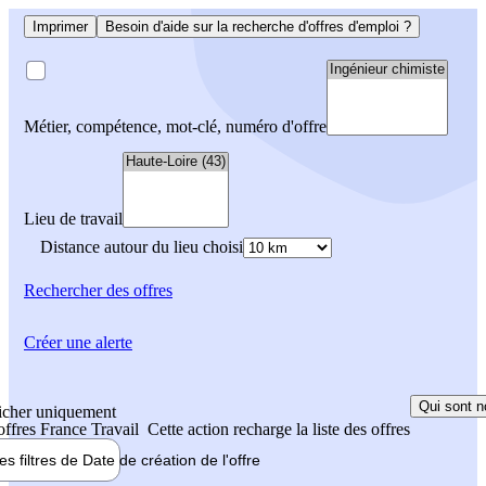
Imprimer
Besoin d'aide sur la recherche d'offres d'emploi ?
Métier, compétence, mot-clé, numéro d'offre
Lieu de travail
Distance autour du lieu choisi
Rechercher
des offres
Créer une alerte
Qui sont n
icher uniquement
 offres France Travail
Cette action recharge la liste des offres
les filtres de
Date de création
de l'offre