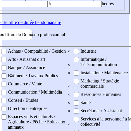
heures
er
le filtre de durée hebdomadaire
les filtres de
Domaine pro
fessionnel
ne professionel
Achats / Comptabilité / Gestion
Industrie
Arts / Artisanat d'art
Informatique /
Télécommunication
Banque / Assurance
Installation / Maintenance
Bâtiment / Travaux Publics
Marketing / Stratégie
Commerce / Vente
commerciale
Communication / Multimédia
Ressources Humaines
Conseil / Etudes
Santé
Direction d'entreprise
Secrétariat / Assistanat
Espaces verts et naturels /
Services à la personne / à l
Agriculture / Pêche / Soins aux
collectivité
animaux