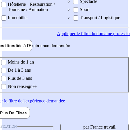
Spectacle
Hôtellerie - Restauration /
Tourisme / Animation
Sport
Immobilier
Transport / Logistique
Appliquer
le filtre du domaine professi
es filtres liés à l'
Expérience
demandée
ience demandée
Moins de 1 an
De 1 à 3 ans
Plus de 3 ans
Non renseignée
er
le filtre de l'expérience demandée
Plus De
Filtres
IFICATION
par France travail,