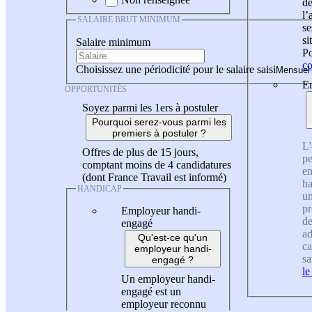
de
l
SALAIRE BRUT MINIMUM
se
si
Salaire minimum
Po
co
Choisissez une périodicité pour le salaire saisi
En
OPPORTUNITÉS
Soyez parmi les 1ers à postuler
Pourquoi serez-vous parmi les
premiers à postuler ?
L'
Offres de plus de 15 jours,
pe
comptant moins de 4 candidatures
en
(dont France Travail est informé)
ha
HANDICAP
un
pr
Employeur handi-
de
engagé
ad
Qu'est-ce qu'un
ca
employeur handi-
sa
engagé ?
le
Un employeur handi-
engagé est un
employeur reconnu