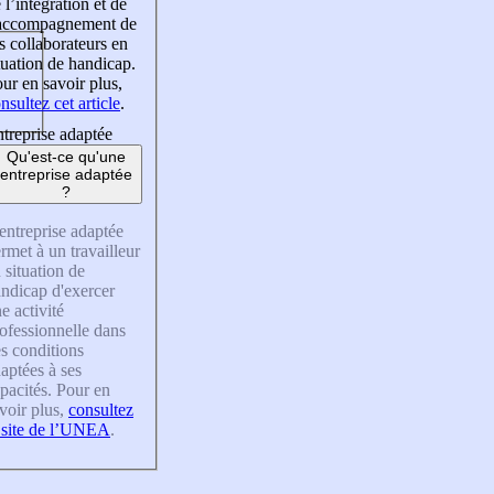
 l’intégration et de
’accompagnement de
s collaborateurs en
tuation de handicap.
ur en savoir plus,
nsultez cet article
.
treprise adaptée
Qu'est-ce qu'une
entreprise adaptée
?
entreprise adaptée
rmet à un travailleur
 situation de
ndicap d'exercer
e activité
ofessionnelle dans
s conditions
aptées à ses
pacités. Pour en
voir plus,
consultez
 site de l’UNEA
.