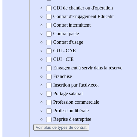
CDI de chantier ou d'opération
Contrat d'Engagement Educatif
Contrat intermittent
Contrat pacte
Contrat d'usage
CUI - CAE
CUI - CIE
Engagement à servir dans la réserve
Franchise
Insertion par l'activ.éco.
Portage salarial
Profession commerciale
Profession libérale
Reprise d'entreprise
Voir plus
de types de contrat