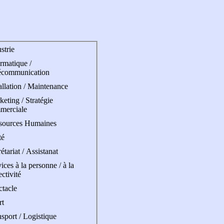
strie
rmatique /
écommunication
allation / Maintenance
eting / Stratégie
merciale
sources Humaines
té
étariat / Assistanat
ices à la personne / à la
ectivité
ctacle
rt
sport / Logistique