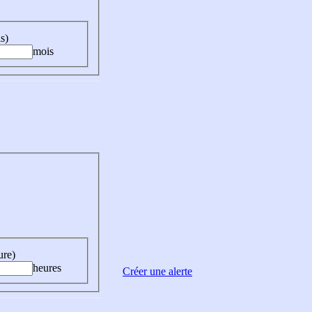
s)
mois
ure)
heures
Créer une alerte