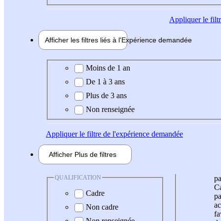
Appliquer
le fil
Afficher les filtres liés à l'
Expérience
demandée
Expérience demandée
Moins de 1 an
De 1 à 3 ans
Plus de 3 ans
Non renseignée
Appliquer
le filtre de l'expérience demandée
Afficher
Plus de
filtres
QUALIFICATION
pa
Ca
Cadre
pa
ac
Non cadre
fa
Non renseignée