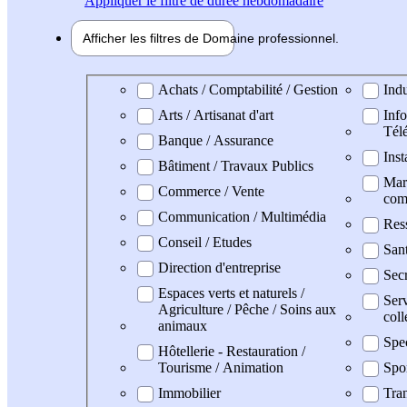
Appliquer
le filtre de durée hebdomadaire
Afficher les filtres de
Domaine pro
fessionnel
Domaine professionel
Achats / Comptabilité / Gestion
Indu
Arts / Artisanat d'art
Info
Tél
Banque / Assurance
Inst
Bâtiment / Travaux Publics
Mark
Commerce / Vente
com
Communication / Multimédia
Res
Conseil / Etudes
San
Direction d'entreprise
Secr
Espaces verts et naturels /
Serv
Agriculture / Pêche / Soins aux
coll
animaux
Spe
Hôtellerie - Restauration /
Tourisme / Animation
Spo
Immobilier
Tran