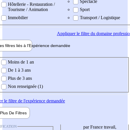
Spectacle
Hôtellerie - Restauration /
Tourisme / Animation
Sport
Immobilier
Transport / Logistique
Appliquer
le filtre du domaine professi
es filtres liés à l'
Expérience
demandée
ience demandée
Moins de 1 an
De 1 à 3 ans
Plus de 3 ans
Non renseignée (1)
er
le filtre de l'expérience demandée
Plus De
Filtres
IFICATION
par France travail,