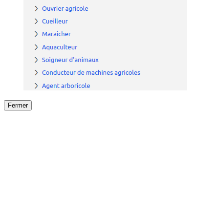
Fermer
Fermer
le détail de l'offre
/
Offre
sur
Offre précéden