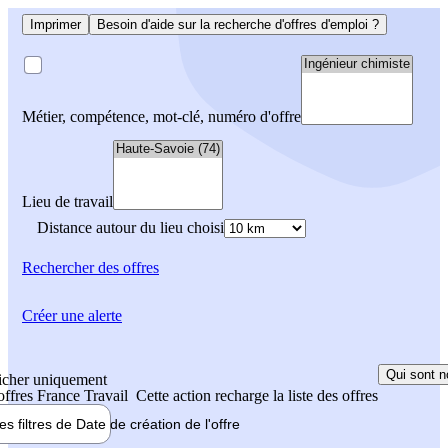
Imprimer
Besoin d'aide sur la recherche d'offres d'emploi ?
Métier, compétence, mot-clé, numéro d'offre
Lieu de travail
Distance autour du lieu choisi
Rechercher
des offres
Créer une alerte
Qui sont n
icher uniquement
 offres France Travail
Cette action recharge la liste des offres
les filtres de
Date de création
de l'offre