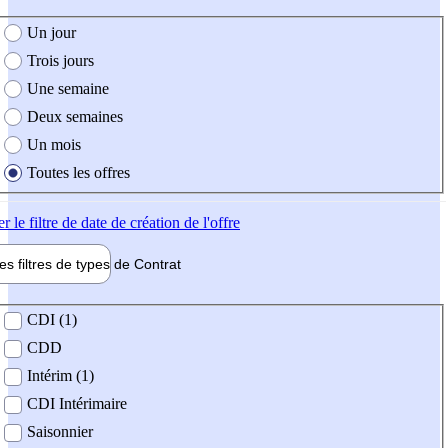
e création de l'offre
Un jour
Trois jours
Une semaine
Deux semaines
Un mois
Toutes les offres
er
le filtre de date de création de l'offre
les filtres de types de
Contrat
de contrat
CDI (1)
CDD
Intérim (1)
CDI Intérimaire
Saisonnier