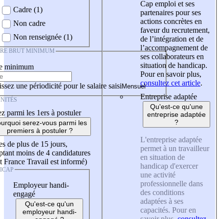
Cap emploi et ses
Cadre (1)
partenaires pour ses
actions concrètes en
Non cadre
faveur du recrutement,
Non renseignée (1)
de l’intégration et de
l’accompagnement de
IRE BRUT MINIMUM
ses collaborateurs en
situation de handicap.
re minimum
Pour en savoir plus,
consultez cet article
.
ssez une périodicité pour le salaire saisi
Entreprise adaptée
NITÉS
Qu'est-ce qu'une
z parmi les 1ers à postuler
entreprise adaptée
?
urquoi serez-vous parmi les
premiers à postuler ?
L'entreprise adaptée
es de plus de 15 jours,
permet à un travailleur
tant moins de 4 candidatures
en situation de
t France Travail est informé)
handicap d'exercer
ICAP
une activité
professionnelle dans
Employeur handi-
des conditions
engagé
adaptées à ses
Qu'est-ce qu'un
capacités. Pour en
employeur handi-
savoir plus,
consultez