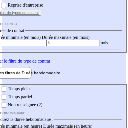
Reprise d'entreprise
plus
de types de contrat
 DE CONTRAT
ée de contrat
ée minimale (en mois)
Durée maximale (en mois)
mois
er
le filtre du type de contrat
les filtres de
Durée hebdo
madaire
 hebdomadaire
Temps plein
Temps partiel
Non renseignée (2)
 HEBDOMADAIRE
cisez la durée hebdomadaire :
ée minimale (en heure)
Durée maximale (en heure)