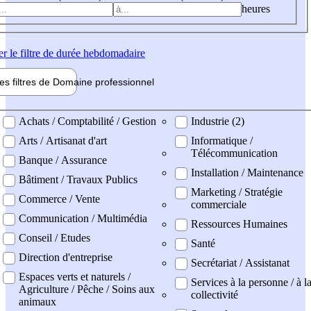
heures
er
le filtre de durée hebdomadaire
les filtres de
Domaine pro
fessionnel
ne professionel
Achats / Comptabilité / Gestion
Industrie (2)
Arts / Artisanat d'art
Informatique /
Télécommunication
Banque / Assurance
Installation / Maintenance
Bâtiment / Travaux Publics
Marketing / Stratégie
Commerce / Vente
commerciale
Communication / Multimédia
Ressources Humaines
Conseil / Etudes
Santé
Direction d'entreprise
Secrétariat / Assistanat
Espaces verts et naturels /
Services à la personne / à l
Agriculture / Pêche / Soins aux
collectivité
animaux