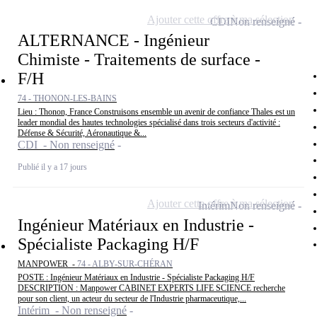
Ajouter cette offre à ma sélection
CDI
Non renseigné
ALTERNANCE - Ingénieur
Chimiste - Traitements de surface -
F/H
74 - THONON-LES-BAINS
Lieu : Thonon, France Construisons ensemble un avenir de confiance Thales est un
leader mondial des hautes technologies spécialisé dans trois secteurs d'activité :
Défense & Sécurité, Aéronautique &...
CDI - Non renseigné
Publié il y a 17 jours
Ajouter cette offre à ma sélection
Intérim
Non renseigné
Ingénieur Matériaux en Industrie -
Spécialiste Packaging H/F
MANPOWER -
74 - ALBY-SUR-CHÉRAN
POSTE : Ingénieur Matériaux en Industrie - Spécialiste Packaging H/F
DESCRIPTION : Manpower CABINET EXPERTS LIFE SCIENCE recherche
pour son client, un acteur du secteur de l'Industrie pharmaceutique,...
Intérim - Non renseigné