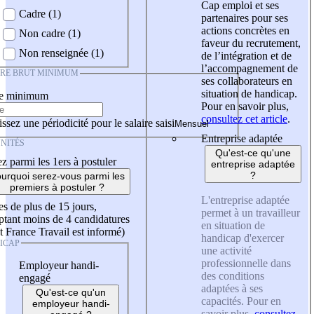
Cap emploi et ses
Cadre (1)
partenaires pour ses
actions concrètes en
Non cadre (1)
faveur du recrutement,
Non renseignée (1)
de l’intégration et de
l’accompagnement de
IRE BRUT MINIMUM
ses collaborateurs en
situation de handicap.
re minimum
Pour en savoir plus,
consultez cet article
.
ssez une périodicité pour le salaire saisi
Entreprise adaptée
NITÉS
Qu'est-ce qu'une
z parmi les 1ers à postuler
entreprise adaptée
?
urquoi serez-vous parmi les
premiers à postuler ?
L'entreprise adaptée
es de plus de 15 jours,
permet à un travailleur
tant moins de 4 candidatures
en situation de
t France Travail est informé)
handicap d'exercer
ICAP
une activité
professionnelle dans
Employeur handi-
des conditions
engagé
adaptées à ses
Qu'est-ce qu'un
capacités. Pour en
employeur handi-
savoir plus,
consultez