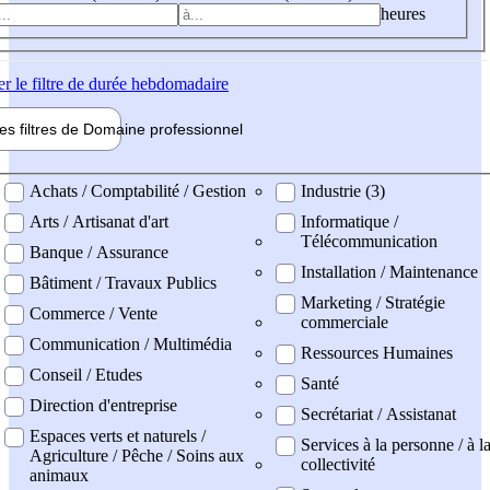
heures
er
le filtre de durée hebdomadaire
les filtres de
Domaine pro
fessionnel
ne professionel
Achats / Comptabilité / Gestion
Industrie (3)
Arts / Artisanat d'art
Informatique /
Télécommunication
Banque / Assurance
Installation / Maintenance
Bâtiment / Travaux Publics
Marketing / Stratégie
Commerce / Vente
commerciale
Communication / Multimédia
Ressources Humaines
Conseil / Etudes
Santé
Direction d'entreprise
Secrétariat / Assistanat
Espaces verts et naturels /
Services à la personne / à l
Agriculture / Pêche / Soins aux
collectivité
animaux