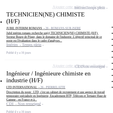
Ajouter cette offre à ma sélection
Intérim
Temps plein
TECHNICIEN(NE) CHIMISTE
(H/F)
JUBIL INTERIM ROMANS -
26 - ROMANS-SUR-ISERE
Jubil intérim romans recherche un(e) TECHNICIEN(NE) CHIMISTE (H/F).
Secteur Bourg de Péage, dans le domaine de l'industrie. L'objectif principal de ce
poste est l'évaluation dans le cadre d'analyses...
Intérim - Temps plein
Publié il y a 16 jours
Ajouter cette offre à ma sélection
CDI
Non renseigné
Ingénieur / Ingénieure chimiste en
industrie (H/F)
LTD INTERNATIONAL -
26 - PIERRELATTE
Description du poste : LTD, c'est un cabinet de recrutement et une agence de travail
temporaire spécialisée en Ingénierie, Encadrement BTP, Télécom et Tertiaire Haut de
Gamme - en France et à...
CDI - Non renseigné
Publié il y a 16 jours