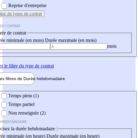
Reprise d'entreprise
plus
de types de contrat
 DE CONTRAT
ée de contrat
ée minimale (en mois)
Durée maximale (en mois)
mois
er
le filtre du type de contrat
les filtres de
Durée hebdo
madaire
 hebdomadaire
Temps plein (1)
Temps partiel
Non renseignée (2)
 HEBDOMADAIRE
cisez la durée hebdomadaire :
ée minimale (en heure)
Durée maximale (en heure)