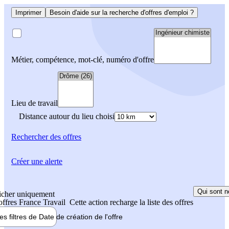
Imprimer
Besoin d'aide sur la recherche d'offres d'emploi ?
Métier, compétence, mot-clé, numéro d'offre
Lieu de travail
Distance autour du lieu choisi
Rechercher
des offres
Créer une alerte
Qui sont n
icher uniquement
 offres France Travail
Cette action recharge la liste des offres
les filtres de
Date de création
de l'offre