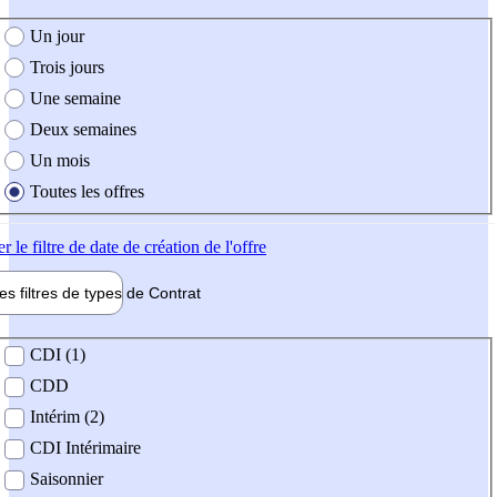
e création de l'offre
Un jour
Trois jours
Une semaine
Deux semaines
Un mois
Toutes les offres
er
le filtre de date de création de l'offre
les filtres de types de
Contrat
de contrat
CDI (1)
CDD
Intérim (2)
CDI Intérimaire
Saisonnier