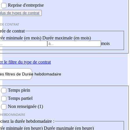
Reprise d'entreprise
plus
de types de contrat
 DE CONTRAT
ée de contrat
ée minimale (en mois)
Durée maximale (en mois)
mois
er
le filtre du type de contrat
les filtres de
Durée hebdo
madaire
 hebdomadaire
Temps plein
Temps partiel
Non renseignée (1)
 HEBDOMADAIRE
cisez la durée hebdomadaire :
ée minimale (en heure)
Durée maximale (en heure)