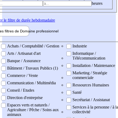
heures
er
le filtre de durée hebdomadaire
les filtres de
Domaine pro
fessionnel
ne professionel
Achats / Comptabilité / Gestion
Industrie
Arts / Artisanat d'art
Informatique /
Télécommunication
Banque / Assurance
Installation / Maintenance
Bâtiment / Travaux Publics (1)
Marketing / Stratégie
Commerce / Vente
commerciale
Communication / Multimédia
Ressources Humaines
Conseil / Etudes
Santé
Direction d'entreprise
Secrétariat / Assistanat
Espaces verts et naturels /
Services à la personne / à l
Agriculture / Pêche / Soins aux
collectivité
animaux