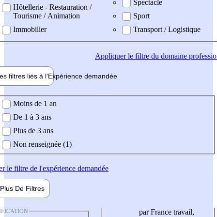
Spectacle
Hôtellerie - Restauration /
Tourisme / Animation
Sport
Immobilier
Transport / Logistique
Appliquer
le filtre du domaine professi
es filtres liés à l'
Expérience
demandée
ience demandée
Moins de 1 an
De 1 à 3 ans
Plus de 3 ans
Non renseignée (1)
er
le filtre de l'expérience demandée
Plus De
Filtres
IFICATION
par France travail,