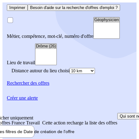
Imprimer
Besoin d'aide sur la recherche d'offres d'emploi ?
Métier, compétence, mot-clé, numéro d'offre
Lieu de travail
Distance autour du lieu choisi
Rechercher
des offres
Créer une alerte
Qui sont n
icher uniquement
 offres France Travail
Cette action recharge la liste des offres
les filtres de
Date de création
de l'offre