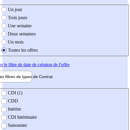
e création de l'offre
Un jour
Trois jours
Une semaine
Deux semaines
Un mois
Toutes les offres
er
le filtre de date de création de l'offre
les filtres de types de
Contrat
de contrat
CDI (1)
CDD
Intérim
CDI Intérimaire
Saisonnier