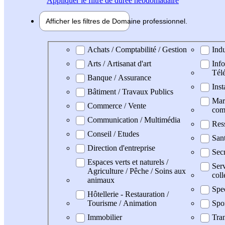
Appliquer
le filtre de durée hebdomadaire
Afficher les filtres de
Domaine pro
fessionnel
Domaine professionel
Achats / Comptabilité / Gestion
Indu
Arts / Artisanat d'art
Info
Tél
Banque / Assurance
Inst
Bâtiment / Travaux Publics
Mark
Commerce / Vente
com
Communication / Multimédia
Res
Conseil / Etudes
San
Direction d'entreprise
Secr
Espaces verts et naturels /
Serv
Agriculture / Pêche / Soins aux
coll
animaux
Spe
Hôtellerie - Restauration /
Tourisme / Animation
Spo
Immobilier
Tran