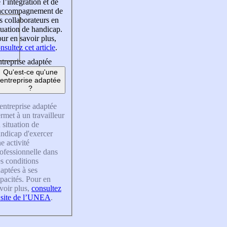
 l’intégration et de
’accompagnement de
s collaborateurs en
tuation de handicap.
ur en savoir plus,
nsultez cet article
.
treprise adaptée
Qu'est-ce qu'une
entreprise adaptée
?
entreprise adaptée
rmet à un travailleur
 situation de
ndicap d'exercer
e activité
ofessionnelle dans
s conditions
aptées à ses
pacités. Pour en
voir plus,
consultez
 site de l’UNEA
.