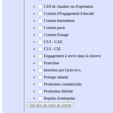
CDI de chantier ou d'opération
Contrat d'Engagement Educatif
Contrat intermittent
Contrat pacte
Contrat d'usage
CUI - CAE
CUI - CIE
Engagement à servir dans la réserve
Franchise
Insertion par l'activ.éco.
Portage salarial
Profession commerciale
Profession libérale
Reprise d'entreprise
Voir plus
de types de contrat