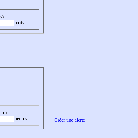
s)
mois
ure)
heures
Créer une alerte