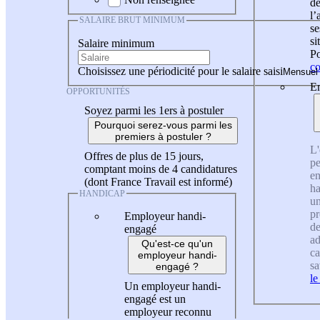
de
l
SALAIRE BRUT MINIMUM
se
si
Salaire minimum
Po
co
Choisissez une périodicité pour le salaire saisi
En
OPPORTUNITÉS
Soyez parmi les 1ers à postuler
Pourquoi serez-vous parmi les
premiers à postuler ?
L'
Offres de plus de 15 jours,
pe
comptant moins de 4 candidatures
en
(dont France Travail est informé)
ha
HANDICAP
un
pr
Employeur handi-
de
engagé
ad
Qu'est-ce qu'un
ca
employeur handi-
sa
engagé ?
le
Un employeur handi-
engagé est un
employeur reconnu