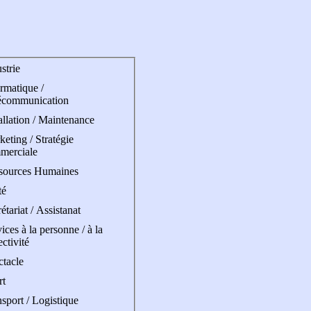
strie
rmatique /
écommunication
allation / Maintenance
eting / Stratégie
merciale
sources Humaines
té
étariat / Assistanat
ices à la personne / à la
ectivité
ctacle
rt
sport / Logistique