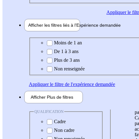
Appliquer
le fil
Afficher les filtres liés à l'
Expérience
demandée
Expérience demandée
Moins de 1 an
De 1 à 3 ans
Plus de 3 ans
Non renseignée
Appliquer
le filtre de l'expérience demandée
Afficher
Plus de
filtres
QUALIFICATION
pa
Ca
Cadre
pa
ac
Non cadre
fa
Non renseignée