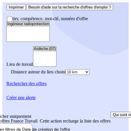
Imprimer
Besoin d'aide sur la recherche d'offres d'emploi ?
Métier, compétence, mot-clé, numéro d'offre
Lieu de travail
Distance autour du lieu choisi
Rechercher
des offres
Créer une alerte
Qui sont n
icher uniquement
 offres France Travail
Cette action recharge la liste des offres
les filtres de
Date de création
de l'offre