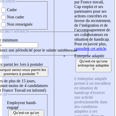
IFICATION
par France travail,
Cap emploi et ses
Cadre
partenaires pour ses
actions concrètes en
Non cadre
faveur du recrutement,
Non renseignée
de l’intégration et de
l’accompagnement de
IRE BRUT MINIMUM
ses collaborateurs en
situation de handicap.
re minimum
Pour en savoir plus,
consultez cet article
.
ssez une périodicité pour le salaire saisi
Entreprise adaptée
NITÉS
Qu'est-ce qu'une
z parmi les 1ers à postuler
entreprise adaptée
?
urquoi serez-vous parmi les
premiers à postuler ?
L'entreprise adaptée
es de plus de 15 jours,
permet à un travailleur
tant moins de 4 candidatures
en situation de
t France Travail est informé)
handicap d'exercer
ICAP
une activité
professionnelle dans
Employeur handi-
des conditions
engagé
adaptées à ses
Qu'est-ce qu'un
capacités. Pour en