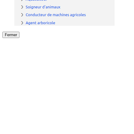
Fermer
Fermer
le détail de l'offre
/
Offre
sur
Offre précéden