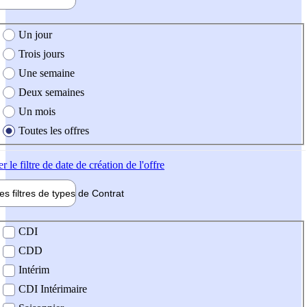
e création de l'offre
Un jour
Trois jours
Une semaine
Deux semaines
Un mois
Toutes les offres
er
le filtre de date de création de l'offre
les filtres de types de
Contrat
de contrat
CDI
CDD
Intérim
CDI Intérimaire