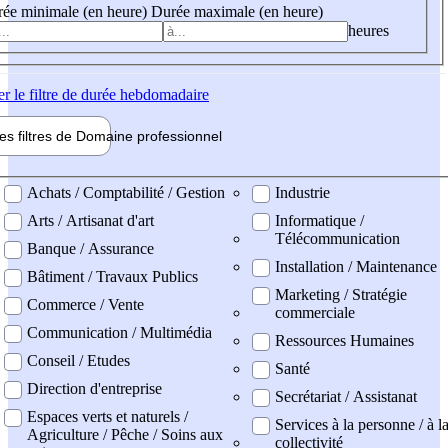
ée minimale (en heure)
Durée maximale (en heure)
heures
er
le filtre de durée hebdomadaire
les filtres de
Domaine pro
fessionnel
ne professionel
Achats / Comptabilité / Gestion
Industrie
Arts / Artisanat d'art
Informatique /
Télécommunication
Banque / Assurance
Installation / Maintenance
Bâtiment / Travaux Publics
Marketing / Stratégie
Commerce / Vente
commerciale
Communication / Multimédia
Ressources Humaines
Conseil / Etudes
Santé
Direction d'entreprise
Secrétariat / Assistanat
Espaces verts et naturels /
Services à la personne / à l
Agriculture / Pêche / Soins aux
collectivité