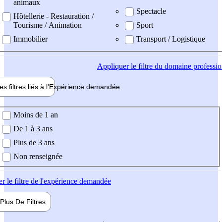
animaux
Spectacle
Hôtellerie - Restauration /
Tourisme / Animation
Sport
Immobilier
Transport / Logistique
Appliquer
le filtre du domaine professi
es filtres liés à l'
Expérience
demandée
ience demandée
Moins de 1 an
De 1 à 3 ans
Plus de 3 ans
Non renseignée
er
le filtre de l'expérience demandée
Plus De
Filtres