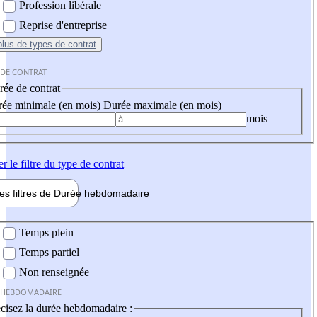
Profession libérale
Reprise d'entreprise
plus
de types de contrat
 DE CONTRAT
ée de contrat
ée minimale (en mois)
Durée maximale (en mois)
mois
er
le filtre du type de contrat
les filtres de
Durée hebdo
madaire
 hebdomadaire
Temps plein
Temps partiel
Non renseignée
 HEBDOMADAIRE
cisez la durée hebdomadaire :