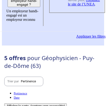
employeur handi-
le site de l’UNEA
.
engagé ?
Un employeur handi-
engagé est un
employeur reconnu
Appliquer
les filtres
5 offres
pour Géophysicien - Puy-
de-Dôme (63)
Trier par
Pertinence
Pertinence
Date
Afficher la carte
(contenu non-accessible)