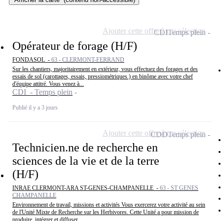
Ajouter cette offre à ma sélection
CDI
Temps plein
Opérateur de forage (H/F)
FONDASOL -
63 - CLERMONT-FERRAND
Sur les chantiers, majoritairement en extérieur, vous effectuez des forages et des
essais de sol (carottages, essais, pressiométriques.) en binôme avec votre chef
d'équipe attitré. Vous venez à...
CDI - Temps plein
Publié il y a 3 jours
Ajouter cette offre à ma sélection
CDD
Temps plein
Technicien.ne de recherche en
sciences de la vie et de la terre
(H/F)
INRAE CLERMONT-ARA ST-GENES-CHAMPANELLE -
63 - ST GENES
CHAMPANELLE
Environnement de travail, missions et activités Vous exercerez votre activité au sein
de l'Unité Mixte de Recherche sur les Herbivores. Cette Unité a pour mission de
produire, intégrer et diffuser...