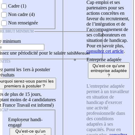
Cap emploi et ses
Cadre (1)
partenaires pour ses
actions concrètes en
Non cadre (4)
faveur du recrutement,
Non renseignée
de l’intégration et de
l’accompagnement de
IRE BRUT MINIMUM
ses collaborateurs en
situation de handicap.
re minimum
Pour en savoir plus,
consultez cet article
.
ssez une périodicité pour le salaire saisi
Entreprise adaptée
NITÉS
Qu'est-ce qu'une
z parmi les 1ers à postuler
entreprise adaptée
résultats
?
urquoi serez-vous parmi les
L'entreprise adaptée
premiers à postuler ?
permet à un travailleur
es de plus de 15 jours,
en situation de
tant moins de 4 candidatures
handicap d'exercer
t France Travail est informé)
une activité
ICAP
professionnelle dans
des conditions
Employeur handi-
adaptées à ses
engagé
capacités. Pour en
Qu'est-ce qu'un
savoir plus,
consultez