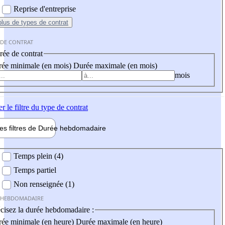
Reprise d'entreprise
plus
de types de contrat
 DE CONTRAT
ée de contrat
ée minimale (en mois)
Durée maximale (en mois)
mois
er
le filtre du type de contrat
les filtres de
Durée hebdo
madaire
 hebdomadaire
Temps plein (4)
Temps partiel
Non renseignée (1)
 HEBDOMADAIRE
cisez la durée hebdomadaire :
ée minimale (en heure)
Durée maximale (en heure)