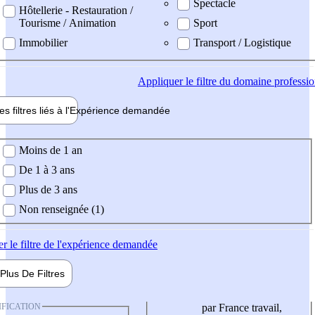
Spectacle
Hôtellerie - Restauration /
Tourisme / Animation
Sport
Immobilier
Transport / Logistique
Appliquer
le filtre du domaine professi
es filtres liés à l'
Expérience
demandée
ience demandée
Moins de 1 an
De 1 à 3 ans
Plus de 3 ans
Non renseignée (1)
er
le filtre de l'expérience demandée
Plus De
Filtres
IFICATION
par France travail,