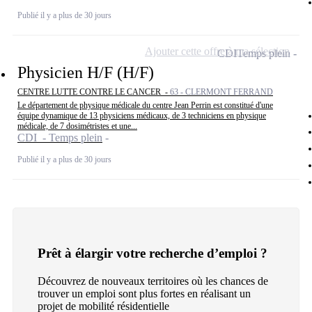
Publié il y a plus de 30 jours
Ajouter cette offre à ma sélection
CDI
Temps plein
Physicien H/F (H/F)
CENTRE LUTTE CONTRE LE CANCER -
63 - CLERMONT FERRAND
Le département de physique médicale du centre Jean Perrin est constitué d'une
équipe dynamique de 13 physiciens médicaux, de 3 techniciens en physique
médicale, de 7 dosimétristes et une...
CDI - Temps plein
Publié il y a plus de 30 jours
Prêt à élargir votre recherche d’emploi ?
Découvrez de nouveaux territoires où les chances de
trouver un emploi sont plus fortes en réalisant un
projet de mobilité résidentielle