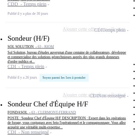
CDD - Temps plein
Publié il y a plus de 30 jours
Ajouter cette offre à ma sélection
CDI
Temps plein
Sondeur (H/F)
SOL SOLUTION -
63 - RIOM
Sol Solution, bureau d'études auvergnat d'une centaine de collaborateurs, développe
et commercialise des solutions géotechniques auprès des plus grands donneurs
d'ordre publics et...
CDI - Temps plein
Publié il y a 26 jours
Soyez parmi les 1ers à postuler
Ajouter cette offre à ma sélection
CDI
Non renseigné
Sondeur Chef d'Équipe H/F
FONDASOL -
63 - CLERMONT-FERRAND
POSTE : Sondeur Chef d'Équipe H/F DESCRIPTION : Expert dans les opérations
de forage, vous conjuguez avec brio l'opérationnel et le compagnonnage. Vous allez
acquérir une véritable multi-expertise...
CDI - Non renseigné