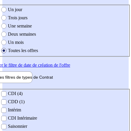
e création de l'offre
Un jour
Trois jours
Une semaine
Deux semaines
Un mois
Toutes les offres
er
le filtre de date de création de l'offre
les filtres de types de
Contrat
de contrat
CDI (4)
CDD (1)
Intérim
CDI Intérimaire
Saisonnier