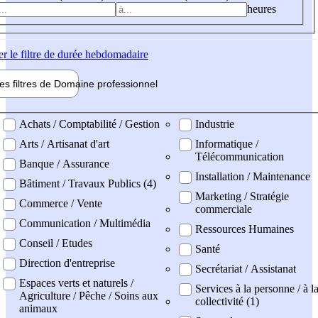
heures
er
le filtre de durée hebdomadaire
les filtres de
Domaine pro
fessionnel
ne professionel
Achats / Comptabilité / Gestion
Industrie
Arts / Artisanat d'art
Informatique /
Télécommunication
Banque / Assurance
Installation / Maintenance
Bâtiment / Travaux Publics (4)
Marketing / Stratégie
Commerce / Vente
commerciale
Communication / Multimédia
Ressources Humaines
Conseil / Etudes
Santé
Direction d'entreprise
Secrétariat / Assistanat
Espaces verts et naturels /
Services à la personne / à l
Agriculture / Pêche / Soins aux
collectivité (1)
animaux