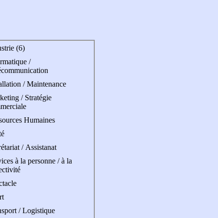
strie (6)
rmatique /
écommunication
allation / Maintenance
eting / Stratégie
merciale
sources Humaines
té
étariat / Assistanat
ices à la personne / à la
ectivité
ctacle
rt
sport / Logistique