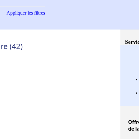
Appliquer
les filtres
Servi
re (42)
Offr
de l