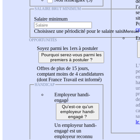
de
l
SALAIRE BRUT MINIMUM
se
si
Salaire minimum
Po
co
Choisissez une périodicité pour le salaire saisi
En
OPPORTUNITÉS
Soyez parmi les 1ers à postuler
Pourquoi serez-vous parmi les
premiers à postuler ?
L'
Offres de plus de 15 jours,
pe
comptant moins de 4 candidatures
en
(dont France Travail est informé)
ha
HANDICAP
un
pr
Employeur handi-
de
engagé
ad
Qu'est-ce qu'un
ca
employeur handi-
sa
engagé ?
le
Un employeur handi-
engagé est un
employeur reconnu