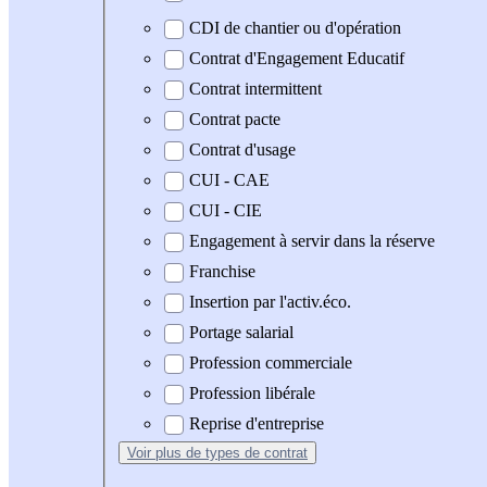
CDI de chantier ou d'opération
Contrat d'Engagement Educatif
Contrat intermittent
Contrat pacte
Contrat d'usage
CUI - CAE
CUI - CIE
Engagement à servir dans la réserve
Franchise
Insertion par l'activ.éco.
Portage salarial
Profession commerciale
Profession libérale
Reprise d'entreprise
Voir plus
de types de contrat