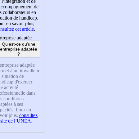
 l’intégration et de
’accompagnement de
s collaborateurs en
tuation de handicap.
ur en savoir plus,
nsultez cet article
.
treprise adaptée
Qu'est-ce qu'une
entreprise adaptée
?
entreprise adaptée
rmet à un travailleur
 situation de
ndicap d'exercer
e activité
ofessionnelle dans
s conditions
aptées à ses
pacités. Pour en
voir plus,
consultez
 site de l’UNEA
.