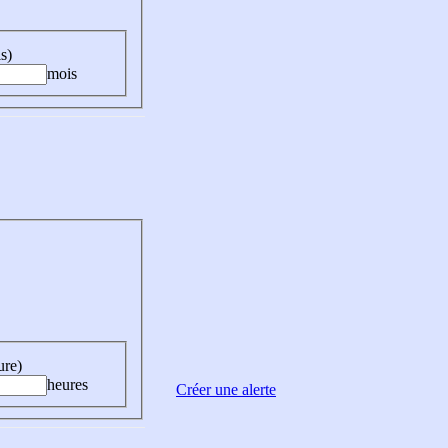
s)
mois
ure)
heures
Créer une alerte