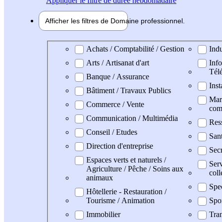
Appliquer
le filtre de durée hebdomadaire
Afficher les filtres de
Domaine pro
fessionnel
Domaine professionel
Achats / Comptabilité / Gestion
Indu
Arts / Artisanat d'art
Info
Tél
Banque / Assurance
Inst
Bâtiment / Travaux Publics
Mark
Commerce / Vente
com
Communication / Multimédia
Res
Conseil / Etudes
San
Direction d'entreprise
Secr
Espaces verts et naturels /
Serv
Agriculture / Pêche / Soins aux
coll
animaux
Spe
Hôtellerie - Restauration /
Tourisme / Animation
Spo
Immobilier
Tran