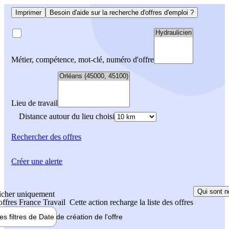
Imprimer
Besoin d'aide sur la recherche d'offres d'emploi ?
Métier, compétence, mot-clé, numéro d'offre
Lieu de travail
Distance autour du lieu choisi
Rechercher
des offres
Créer une alerte
Qui sont n
icher uniquement
 offres France Travail
Cette action recharge la liste des offres
les filtres de
Date de création
de l'offre