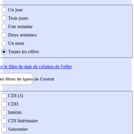
e création de l'offre
Un jour
Trois jours
Une semaine
Deux semaines
Un mois
Toutes les offres
er
le filtre de date de création de l'offre
les filtres de types de
Contrat
de contrat
CDI (3)
CDD
Intérim
CDI Intérimaire
Saisonnier