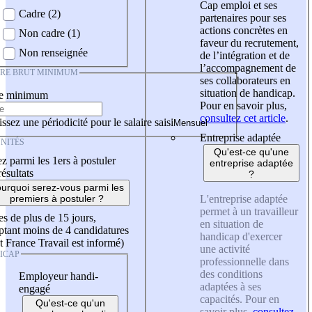
Cap emploi et ses
Cadre (2)
partenaires pour ses
actions concrètes en
Non cadre (1)
faveur du recrutement,
Non renseignée
de l’intégration et de
l’accompagnement de
IRE BRUT MINIMUM
ses collaborateurs en
situation de handicap.
re minimum
Pour en savoir plus,
consultez cet article
.
ssez une périodicité pour le salaire saisi
Entreprise adaptée
NITÉS
Qu'est-ce qu'une
z parmi les 1ers à postuler
entreprise adaptée
résultats
?
urquoi serez-vous parmi les
L'entreprise adaptée
premiers à postuler ?
permet à un travailleur
es de plus de 15 jours,
en situation de
tant moins de 4 candidatures
handicap d'exercer
t France Travail est informé)
une activité
ICAP
professionnelle dans
des conditions
Employeur handi-
adaptées à ses
engagé
capacités. Pour en
Qu'est-ce qu'un
savoir plus,
consultez