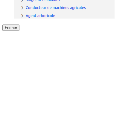
Fermer
Fermer
le détail de l'offre
/
Offre
sur
Offre précéden