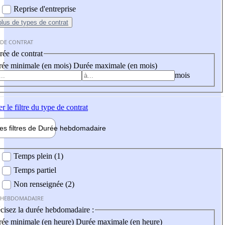
Reprise d'entreprise
plus
de types de contrat
 DE CONTRAT
ée de contrat
ée minimale (en mois)
Durée maximale (en mois)
mois
er
le filtre du type de contrat
les filtres de
Durée hebdo
madaire
 hebdomadaire
Temps plein (1)
Temps partiel
Non renseignée (2)
 HEBDOMADAIRE
cisez la durée hebdomadaire :
ée minimale (en heure)
Durée maximale (en heure)