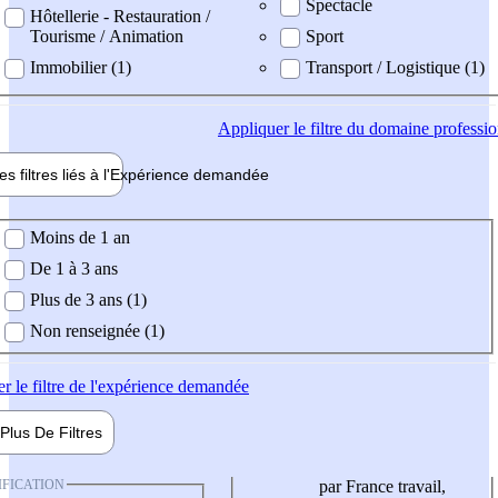
Spectacle
Hôtellerie - Restauration /
Tourisme / Animation
Sport
Immobilier (1)
Transport / Logistique (1)
Appliquer
le filtre du domaine professi
es filtres liés à l'
Expérience
demandée
ience demandée
Moins de 1 an
De 1 à 3 ans
Plus de 3 ans (1)
Non renseignée (1)
er
le filtre de l'expérience demandée
Plus De
Filtres
IFICATION
par France travail,