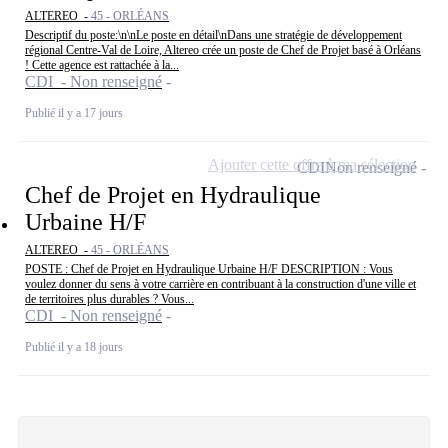
ALTEREO -
45 - ORLÉANS
Descriptif du poste:\n\nLe poste en détail\nDans une stratégie de développement
régional Centre-Val de Loire, Altereo crée un poste de Chef de Projet basé à Orléans
! Cette agence est rattachée à la...
CDI - Non renseigné
Publié il y a 17 jours
Ajouter cette offre à ma sélection
CDI
Non renseigné
Chef de Projet en Hydraulique
Urbaine H/F
ALTEREO -
45 - ORLÉANS
POSTE : Chef de Projet en Hydraulique Urbaine H/F DESCRIPTION : Vous
voulez donner du sens à votre carrière en contribuant à la construction d'une ville et
de territoires plus durables ? Vous...
CDI - Non renseigné
Publié il y a 18 jours