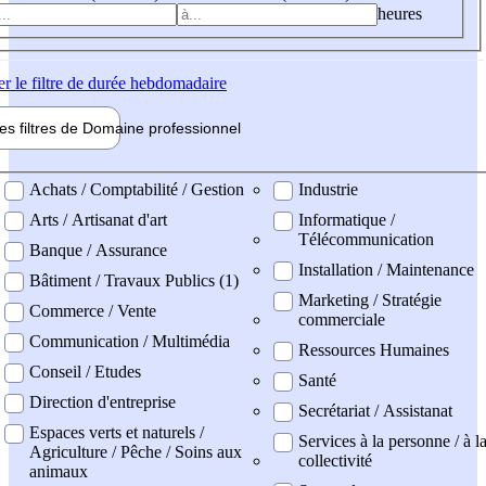
heures
er
le filtre de durée hebdomadaire
les filtres de
Domaine pro
fessionnel
ne professionel
Achats / Comptabilité / Gestion
Industrie
Arts / Artisanat d'art
Informatique /
Télécommunication
Banque / Assurance
Installation / Maintenance
Bâtiment / Travaux Publics (1)
Marketing / Stratégie
Commerce / Vente
commerciale
Communication / Multimédia
Ressources Humaines
Conseil / Etudes
Santé
Direction d'entreprise
Secrétariat / Assistanat
Espaces verts et naturels /
Services à la personne / à l
Agriculture / Pêche / Soins aux
collectivité
animaux