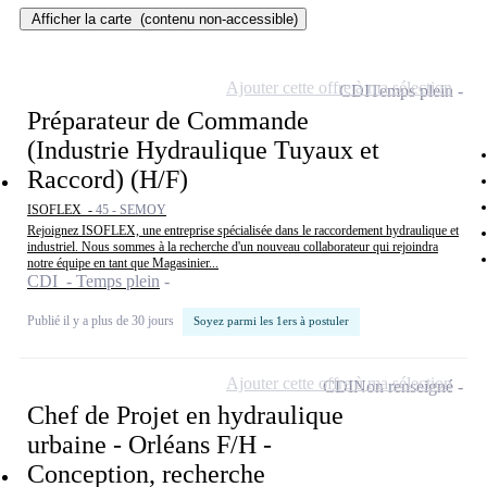
Afficher la carte
(contenu non-accessible)
Ajouter cette offre à ma sélection
CDI
Temps plein
Préparateur de Commande
(Industrie Hydraulique Tuyaux et
Raccord) (H/F)
ISOFLEX -
45 - SEMOY
Rejoignez ISOFLEX, une entreprise spécialisée dans le raccordement hydraulique et
industriel. Nous sommes à la recherche d'un nouveau collaborateur qui rejoindra
notre équipe en tant que Magasinier...
CDI - Temps plein
Publié il y a plus de 30 jours
Soyez parmi les 1ers à postuler
Ajouter cette offre à ma sélection
CDI
Non renseigné
Chef de Projet en hydraulique
urbaine - Orléans F/H -
Conception, recherche