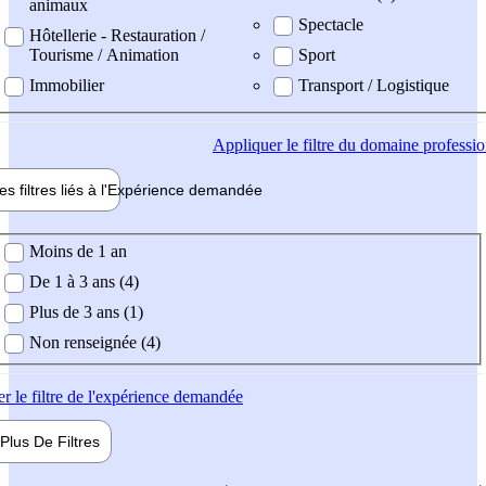
animaux
Spectacle
Hôtellerie - Restauration /
Tourisme / Animation
Sport
Immobilier
Transport / Logistique
Appliquer
le filtre du domaine professi
es filtres liés à l'
Expérience
demandée
ience demandée
Moins de 1 an
De 1 à 3 ans (4)
Plus de 3 ans (1)
Non renseignée (4)
er
le filtre de l'expérience demandée
Plus De
Filtres