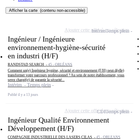
Afficher la carte
(contenu non-accessible)
Ajouter cette offre à ma sélection
Intérim
Temps plein
Ingénieur / Ingénieure
environnement-hygiène-sécurité
en industri (H/F)
RANDSTAD SEARCH -
45 - ORLÉANS
Comment un(e) Ingénieur hygiène, sécurité et environnement (F/H) peut-il(elle)
transformer votre parcours professionnel ? Au sein de notre établissement, vous
serez chargé(e) de garantir la sécurité...
Intérim - Temps plein
Publié il y a 13 jours
Ajouter cette offre à ma sélection
CDI
Temps plein
Ingénieur Qualité Environnement
Développement (H/F)
COMPAGNIE INDUSTRIELLE DES LASERS CILAS -
45 - ORLEANS