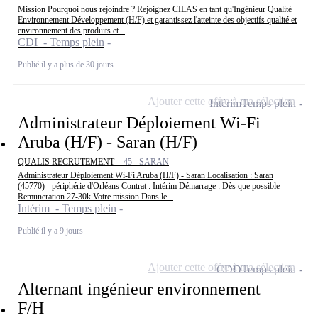
Mission Pourquoi nous rejoindre ? Rejoignez CILAS en tant qu'Ingénieur Qualité
Environnement Développement (H/F) et garantissez l'atteinte des objectifs qualité et
environnement des produits et...
CDI - Temps plein
Publié il y a plus de 30 jours
Ajouter cette offre à ma sélection
Intérim
Temps plein
Administrateur Déploiement Wi-Fi
Aruba (H/F) - Saran (H/F)
QUALIS RECRUTEMENT -
45 - SARAN
Administrateur Déploiement Wi-Fi Aruba (H/F) - Saran Localisation : Saran
(45770) - périphérie d'Orléans Contrat : Intérim Démarrage : Dès que possible
Remuneration 27-30k Votre mission Dans le...
Intérim - Temps plein
Publié il y a 9 jours
Ajouter cette offre à ma sélection
CDD
Temps plein
Alternant ingénieur environnement
F/H