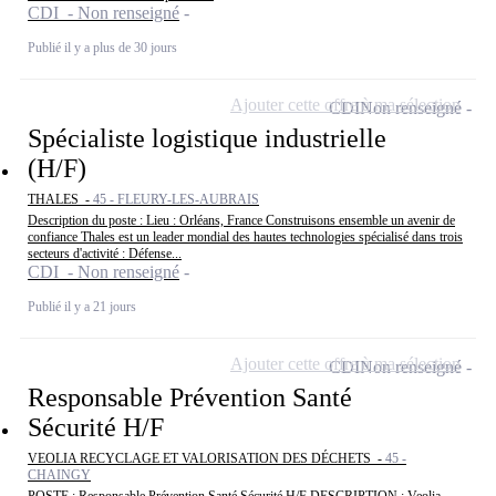
CDI - Non renseigné
Publié il y a plus de 30 jours
Ajouter cette offre à ma sélection
CDI
Non renseigné
Spécialiste logistique industrielle
(H/F)
THALES -
45 - FLEURY-LES-AUBRAIS
Description du poste : Lieu : Orléans, France Construisons ensemble un avenir de
confiance Thales est un leader mondial des hautes technologies spécialisé dans trois
secteurs d'activité : Défense...
CDI - Non renseigné
Publié il y a 21 jours
Ajouter cette offre à ma sélection
CDI
Non renseigné
Responsable Prévention Santé
Sécurité H/F
VEOLIA RECYCLAGE ET VALORISATION DES DÉCHETS -
45 -
CHAINGY
POSTE : Responsable Prévention Santé Sécurité H/F DESCRIPTION : Veolia