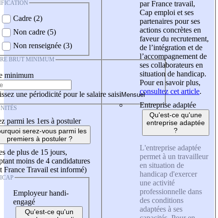
IFICATION
par France travail,
Cap emploi et ses
Cadre (2)
partenaires pour ses
actions concrètes en
Non cadre (5)
faveur du recrutement,
Non renseignée (3)
de l’intégration et de
l’accompagnement de
IRE BRUT MINIMUM
ses collaborateurs en
situation de handicap.
re minimum
Pour en savoir plus,
consultez cet article
.
ssez une périodicité pour le salaire saisi
Entreprise adaptée
NITÉS
Qu'est-ce qu'une
z parmi les 1ers à postuler
entreprise adaptée
?
urquoi serez-vous parmi les
premiers à postuler ?
L'entreprise adaptée
es de plus de 15 jours,
permet à un travailleur
tant moins de 4 candidatures
en situation de
t France Travail est informé)
handicap d'exercer
ICAP
une activité
professionnelle dans
Employeur handi-
des conditions
engagé
adaptées à ses
Qu'est-ce qu'un
capacités. Pour en