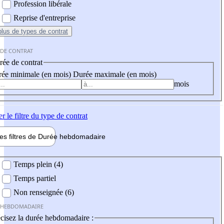
Profession libérale
Reprise d'entreprise
plus
de types de contrat
 DE CONTRAT
ée de contrat
ée minimale (en mois)
Durée maximale (en mois)
mois
er
le filtre du type de contrat
les filtres de
Durée hebdo
madaire
 hebdomadaire
Temps plein (4)
Temps partiel
Non renseignée (6)
 HEBDOMADAIRE
cisez la durée hebdomadaire :