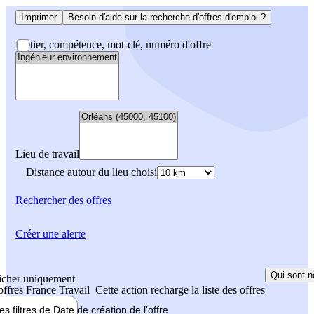
Imprimer
Besoin d'aide sur la recherche d'offres d'emploi ?
Métier, compétence, mot-clé, numéro d'offre
Lieu de travail
Distance autour du lieu choisi
Rechercher
des offres
Créer une alerte
Qui sont n
icher uniquement
 offres France Travail
Cette action recharge la liste des offres
les filtres de
Date de création
de l'offre