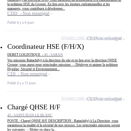
la politique HSE du Groupe. En lien avec les équipes opérationnelles et les
managers, vous contribuez à développer...
CDD - Non renseigné
Publié il y a 6 jours
Ajouter cette offre à ma sélection
CDI
Non renseigné
Coordinateur HSE (F/H/X)
DERET LOGISTIQUE -
45 - SARAN
Vos missions Rattaché(e) à la direction du site et en lien avec la direction QHSE
Groupe, vous aurez pour principales missions : - Déployer et animer la politique
Hygiène, Sécurité et Environnement...
CDI - Non renseigné
Publié il y a 15 jours
Ajouter cette offre à ma sélection
CDI
Non renseigné
Chargé QHSE H/F
45 - SAINT-JEAN-LE-BLANC
POSTE : Chargé QHSE H/F DESCRIPTION : Rattaché(e) à La Direction, vous
garantissez la qualité et la sécurité de nos process. Les principales missions seront
les suivantes : - Mettre en place la...