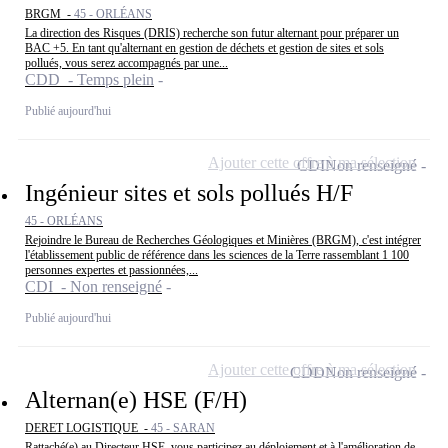
BRGM -
45 - ORLÉANS
La direction des Risques (DRIS) recherche son futur alternant pour préparer un
BAC +5. En tant qu'alternant en gestion de déchets et gestion de sites et sols
pollués, vous serez accompagnés par une...
CDD - Temps plein
Publié aujourd'hui
Ajouter cette offre à ma sélection
CDI
Non renseigné
Ingénieur sites et sols pollués H/F
45 - ORLÉANS
Rejoindre le Bureau de Recherches Géologiques et Minières (BRGM), c'est intégrer
l'établissement public de référence dans les sciences de la Terre rassemblant 1 100
personnes expertes et passionnées,...
CDI - Non renseigné
Publié aujourd'hui
Ajouter cette offre à ma sélection
CDD
Non renseigné
Alternan(e) HSE (F/H)
DERET LOGISTIQUE -
45 - SARAN
Rattaché(e) au Directeur HSE, vous participez au déploiement et à l'amélioration de