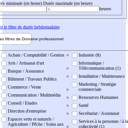
ée minimale (en heure)
Durée maximale (en heure)
heures
er
le filtre de durée hebdomadaire
les filtres de
Domaine pro
fessionnel
ne professionel
Achats / Comptabilité / Gestion
Industrie (8)
Arts / Artisanat d'art
Informatique /
Télécommunication (1)
Banque / Assurance
Installation / Maintenance
Bâtiment / Travaux Publics
Marketing / Stratégie
Commerce / Vente
commerciale
Communication / Multimédia
Ressources Humaines
Conseil / Etudes
Santé
Direction d'entreprise
Secrétariat / Assistanat
Espaces verts et naturels /
Services à la personne / à l
Agriculture / Pêche / Soins aux
collectivité (1)