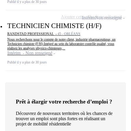
Publié il y a plus de 30 jours
Ajouter cette offre à ma sélection
Intérim
Non renseigné
TECHNICIEN CHIMISTE (H/F)
RANDSTAD PROFESSIONAL -
45 - ORLÉANS
Nous recherchons pour le compte de notre client, industrie pharmaceutique, un
Technicien chimiste (F/H).Intégré au sein du laboratoire contrôle qualité, vous
réalisez les analyses physico-chimiques,...
Intérim - Non renseigné
Publié il y a plus de 30 jours
Prêt à élargir votre recherche d’emploi ?
Découvrez de nouveaux territoires où les chances de
trouver un emploi sont plus fortes en réalisant un
projet de mobilité résidentielle