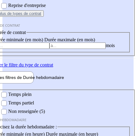
Reprise d'entreprise
plus
de types de contrat
 DE CONTRAT
ée de contrat
ée minimale (en mois)
Durée maximale (en mois)
mois
er
le filtre du type de contrat
les filtres de
Durée hebdo
madaire
 hebdomadaire
Temps plein
Temps partiel
Non renseignée (5)
 HEBDOMADAIRE
cisez la durée hebdomadaire :
ée minimale (en heure)
Durée maximale (en heure)