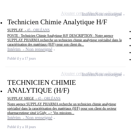
Ajouter cette offre à ma sélection
Intérim
Non renseigné
Technicien Chimie Analytique H/F
SUPPLAY -
45 - ORLÉANS
POSTE : Technicien Chimie Analytique H/F DESCRIPTION : Notre agence
SUPPLAY PHARMA recherche un technicien chimie analytique spécialisé dans la
caractérisation des matériaux (H/F) pour son client du...
Intérim - Non renseigné
Publié il y a 17 jours
Ajouter cette offre à ma sélection
Intérim
Non renseigné
TECHNICIEN CHIMIE
ANALYTIQUE (H/F)
SUPPLAY SIEGE -
45 - ORLÉANS
Notre agence SUPPLAY PHARMA recherche un technicien chimie analytique
spécialisé dans la caractérisation des matériaux (H/F) pour son client du secteur
pharmaceutique situé à Gidy. --> Vos missions...
Intérim - Non renseigné
Publié il y a 18 jours