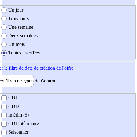
e création de l'offre
Un jour
Trois jours
Une semaine
Deux semaines
Un mois
Toutes les offres
er
le filtre de date de création de l'offre
les filtres de types de
Contrat
de contrat
CDI
CDD
Intérim (5)
CDI Intérimaire
Saisonnier