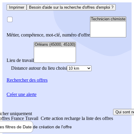
Imprimer
Besoin d'aide sur la recherche d'offres d'emploi ?
Métier, compétence, mot-clé, numéro d'offre
Lieu de travail
Distance autour du lieu choisi
Rechercher
des offres
Créer une alerte
Qui sont n
icher uniquement
 offres France Travail
Cette action recharge la liste des offres
les filtres de
Date de création
de l'offre