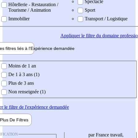
Spectacle
Hôtellerie - Restauration /
Tourisme / Animation
Sport
Immobilier
Transport / Logistique
Appliquer
le filtre du domaine professi
es filtres liés à l'
Expérience
demandée
ience demandée
Moins de 1 an
De 1 à 3 ans (1)
Plus de 3 ans
Non renseignée (1)
er
le filtre de l'expérience demandée
Plus De
Filtres
IFICATION
par France travail,