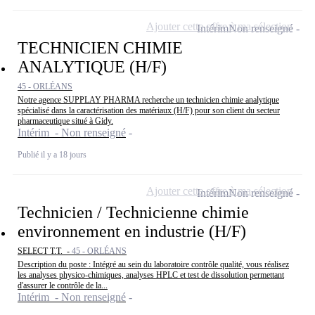
Ajouter cette offre à ma sélection
Intérim
Non renseigné
TECHNICIEN CHIMIE
ANALYTIQUE (H/F)
45 - ORLÉANS
Notre agence SUPPLAY PHARMA recherche un technicien chimie analytique
spécialisé dans la caractérisation des matériaux (H/F) pour son client du secteur
pharmaceutique situé à Gidy.
Intérim - Non renseigné
Publié il y a 18 jours
Ajouter cette offre à ma sélection
Intérim
Non renseigné
Technicien / Technicienne chimie
environnement en industrie (H/F)
SELECT T.T. -
45 - ORLÉANS
Description du poste : Intégré au sein du laboratoire contrôle qualité, vous réalisez
les analyses physico-chimiques, analyses HPLC et test de dissolution permettant
d'assurer le contrôle de la...
Intérim - Non renseigné