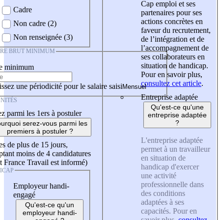
Cap emploi et ses
Cadre
partenaires pour ses
actions concrètes en
Non cadre (2)
faveur du recrutement,
Non renseignée (3)
de l’intégration et de
l’accompagnement de
IRE BRUT MINIMUM
ses collaborateurs en
situation de handicap.
re minimum
Pour en savoir plus,
consultez cet article
.
ssez une périodicité pour le salaire saisi
Entreprise adaptée
NITÉS
Qu'est-ce qu'une
z parmi les 1ers à postuler
entreprise adaptée
?
urquoi serez-vous parmi les
premiers à postuler ?
L'entreprise adaptée
es de plus de 15 jours,
permet à un travailleur
tant moins de 4 candidatures
en situation de
t France Travail est informé)
handicap d'exercer
ICAP
une activité
professionnelle dans
Employeur handi-
des conditions
engagé
adaptées à ses
Qu'est-ce qu'un
capacités. Pour en
employeur handi-
savoir plus,
consultez