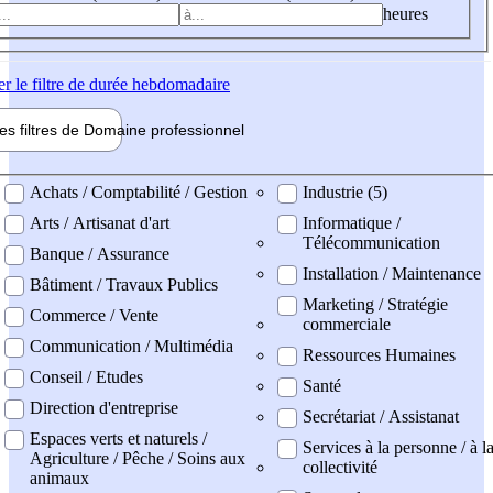
heures
er
le filtre de durée hebdomadaire
les filtres de
Domaine pro
fessionnel
ne professionel
Achats / Comptabilité / Gestion
Industrie (5)
Arts / Artisanat d'art
Informatique /
Télécommunication
Banque / Assurance
Installation / Maintenance
Bâtiment / Travaux Publics
Marketing / Stratégie
Commerce / Vente
commerciale
Communication / Multimédia
Ressources Humaines
Conseil / Etudes
Santé
Direction d'entreprise
Secrétariat / Assistanat
Espaces verts et naturels /
Services à la personne / à l
Agriculture / Pêche / Soins aux
collectivité
animaux