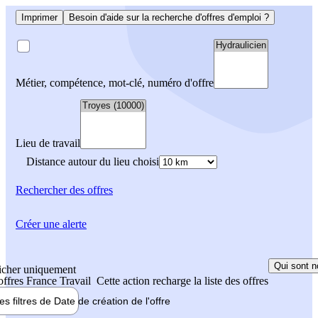
Imprimer
Besoin d'aide sur la recherche d'offres d'emploi ?
Métier, compétence, mot-clé, numéro d'offre
Lieu de travail
Distance autour du lieu choisi
Rechercher
des offres
Créer une alerte
Qui sont n
icher uniquement
 offres France Travail
Cette action recharge la liste des offres
les filtres de
Date de création
de l'offre