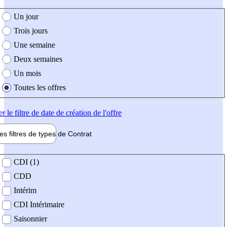
e création de l'offre
Un jour
Trois jours
Une semaine
Deux semaines
Un mois
Toutes les offres
er
le filtre de date de création de l'offre
les filtres de types de
Contrat
de contrat
CDI (1)
CDD
Intérim
CDI Intérimaire
Saisonnier