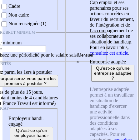
Cap emploi et ses
Cadre
partenaires pour ses
actions concrètes en
Non cadre
faveur du recrutement,
Non renseignée (1)
de l’intégration et de
l’accompagnement de
IRE BRUT MINIMUM
ses collaborateurs en
situation de handicap.
re minimum
Pour en savoir plus,
consultez cet article
.
ssez une périodicité pour le salaire saisi
Entreprise adaptée
NITÉS
Qu'est-ce qu'une
z parmi les 1ers à postuler
entreprise adaptée
?
urquoi serez-vous parmi les
premiers à postuler ?
L'entreprise adaptée
es de plus de 15 jours,
permet à un travailleur
tant moins de 4 candidatures
en situation de
t France Travail est informé)
handicap d'exercer
ICAP
une activité
professionnelle dans
Employeur handi-
des conditions
engagé
adaptées à ses
Qu'est-ce qu'un
capacités. Pour en
employeur handi-
savoir plus,
consultez