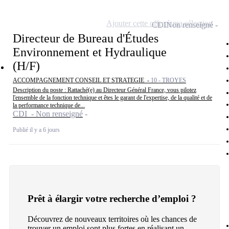
Ajouter cette offre à ma sélection
CDI
Non renseigné
Directeur de Bureau d'Études
Environnement et Hydraulique
(H/F)
ACCOMPAGNEMENT CONSEIL ET STRATEGIE -
10 - TROYES
Description du poste : Rattaché(e) au Directeur Général France, vous pilotez
l'ensemble de la fonction technique et êtes le garant de l'expertise, de la qualité et de
la performance technique de...
CDI - Non renseigné
Publié il y a 6 jours
Prêt à élargir votre recherche d’emploi ?
Découvrez de nouveaux territoires où les chances de
trouver un emploi sont plus fortes en réalisant un