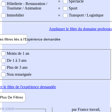
Spectacle
Hôtellerie - Restauration /
Tourisme / Animation
Sport
Immobilier
Transport / Logistique
Appliquer
le filtre du domaine professi
es filtres liés à l'
Expérience
demandée
ience demandée
Moins de 1 an
De 1 à 3 ans
Plus de 3 ans
Non renseignée
er
le filtre de l'expérience demandée
Plus De
Filtres
IFICATION
par France travail,