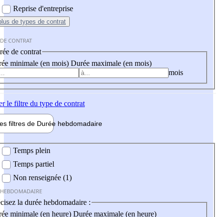
Reprise d'entreprise
plus
de types de contrat
 DE CONTRAT
ée de contrat
ée minimale (en mois)
Durée maximale (en mois)
mois
er
le filtre du type de contrat
les filtres de
Durée hebdo
madaire
 hebdomadaire
Temps plein
Temps partiel
Non renseignée (1)
 HEBDOMADAIRE
cisez la durée hebdomadaire :
ée minimale (en heure)
Durée maximale (en heure)