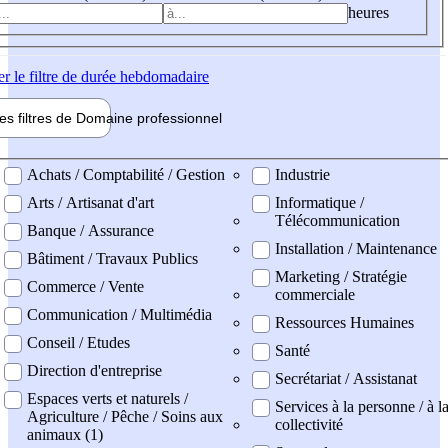
heures
er
le filtre de durée hebdomadaire
les filtres de
Domaine pro
fessionnel
ne professionel
Achats / Comptabilité / Gestion
Industrie
Arts / Artisanat d'art
Informatique /
Télécommunication
Banque / Assurance
Installation / Maintenance
Bâtiment / Travaux Publics
Marketing / Stratégie
Commerce / Vente
commerciale
Communication / Multimédia
Ressources Humaines
Conseil / Etudes
Santé
Direction d'entreprise
Secrétariat / Assistanat
Espaces verts et naturels /
Services à la personne / à l
Agriculture / Pêche / Soins aux
collectivité
animaux (1)