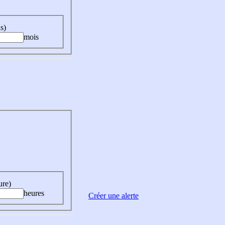
s)
mois
ure)
heures
Créer une alerte