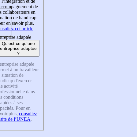
 l’intégration et de
’accompagnement de
s collaborateurs en
tuation de handicap.
ur en savoir plus,
nsultez cet article
.
treprise adaptée
Qu'est-ce qu'une
entreprise adaptée
?
entreprise adaptée
rmet à un travailleur
 situation de
ndicap d'exercer
e activité
ofessionnelle dans
s conditions
aptées à ses
pacités. Pour en
voir plus,
consultez
 site de l’UNEA
.