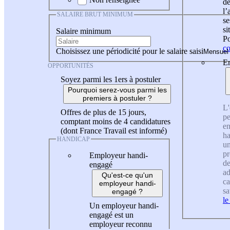
de
l
SALAIRE BRUT MINIMUM
se
si
Salaire minimum
Po
co
Choisissez une périodicité pour le salaire saisi
En
OPPORTUNITÉS
Soyez parmi les 1ers à postuler
Pourquoi serez-vous parmi les
premiers à postuler ?
L'
Offres de plus de 15 jours,
pe
comptant moins de 4 candidatures
en
(dont France Travail est informé)
ha
HANDICAP
un
pr
Employeur handi-
de
engagé
ad
Qu'est-ce qu'un
ca
employeur handi-
sa
engagé ?
le
Un employeur handi-
engagé est un
employeur reconnu