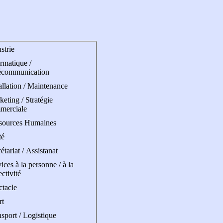
strie
rmatique /
écommunication
allation / Maintenance
eting / Stratégie
merciale
sources Humaines
té
étariat / Assistanat
ices à la personne / à la
ectivité
ctacle
rt
sport / Logistique