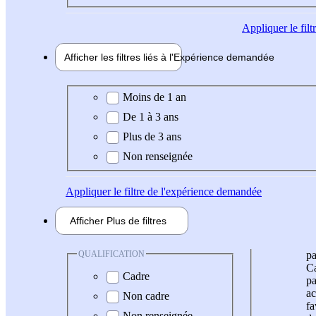
Appliquer
le fil
Afficher les filtres liés à l'
Expérience
demandée
Expérience demandée
Moins de 1 an
De 1 à 3 ans
Plus de 3 ans
Non renseignée
Appliquer
le filtre de l'expérience demandée
Afficher
Plus de
filtres
QUALIFICATION
pa
Ca
Cadre
pa
ac
Non cadre
fa
Non renseignée