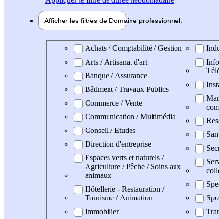
Appliquer
le filtre de durée hebdomadaire
Afficher les filtres de
Domaine pro
fessionnel
Domaine professionel
Achats / Comptabilité / Gestion
Indu
Arts / Artisanat d'art
Info
Tél
Banque / Assurance
Inst
Bâtiment / Travaux Publics
Mark
Commerce / Vente
com
Communication / Multimédia
Res
Conseil / Etudes
San
Direction d'entreprise
Secr
Espaces verts et naturels /
Serv
Agriculture / Pêche / Soins aux
coll
animaux
Spe
Hôtellerie - Restauration /
Tourisme / Animation
Spo
Immobilier
Tran