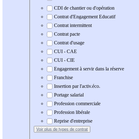
CDI de chantier ou d'opération
Contrat d'Engagement Educatif
Contrat intermittent
Contrat pacte
Contrat d'usage
CUI - CAE
CUI - CIE
Engagement à servir dans la réserve
Franchise
Insertion par l'activ.éco.
Portage salarial
Profession commerciale
Profession libérale
Reprise d'entreprise
Voir plus
de types de contrat