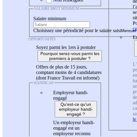
de
l
SALAIRE BRUT MINIMUM
se
si
Salaire minimum
Po
co
Choisissez une périodicité pour le salaire saisi
En
OPPORTUNITÉS
Soyez parmi les 1ers à postuler
Pourquoi serez-vous parmi les
premiers à postuler ?
L'
Offres de plus de 15 jours,
pe
comptant moins de 4 candidatures
en
(dont France Travail est informé)
ha
HANDICAP
un
pr
Employeur handi-
de
engagé
ad
Qu'est-ce qu'un
ca
employeur handi-
sa
engagé ?
le
Un employeur handi-
engagé est un
employeur reconnu