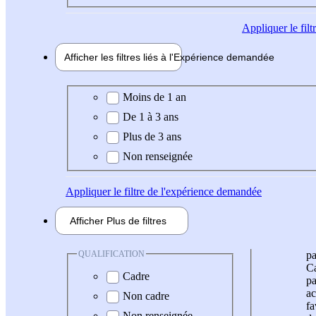
Appliquer
le fil
Afficher les filtres liés à l'
Expérience
demandée
Expérience demandée
Moins de 1 an
De 1 à 3 ans
Plus de 3 ans
Non renseignée
Appliquer
le filtre de l'expérience demandée
Afficher
Plus de
filtres
QUALIFICATION
pa
Ca
Cadre
pa
ac
Non cadre
fa
Non renseignée