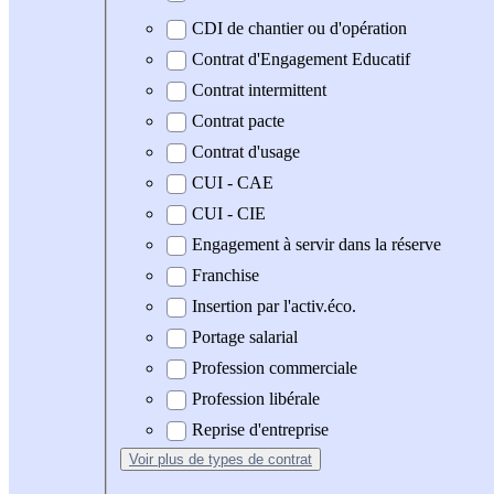
CDI de chantier ou d'opération
Contrat d'Engagement Educatif
Contrat intermittent
Contrat pacte
Contrat d'usage
CUI - CAE
CUI - CIE
Engagement à servir dans la réserve
Franchise
Insertion par l'activ.éco.
Portage salarial
Profession commerciale
Profession libérale
Reprise d'entreprise
Voir plus
de types de contrat