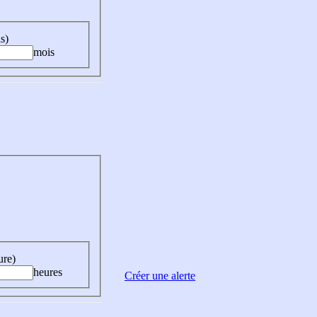
s)
mois
ure)
heures
Créer une alerte