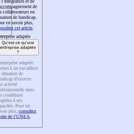
 l’intégration et de
’accompagnement de
s collaborateurs en
tuation de handicap.
ur en savoir plus,
nsultez cet article
.
treprise adaptée
Qu'est-ce qu'une
entreprise adaptée
?
entreprise adaptée
rmet à un travailleur
 situation de
ndicap d'exercer
e activité
ofessionnelle dans
s conditions
aptées à ses
pacités. Pour en
voir plus,
consultez
 site de l’UNEA
.