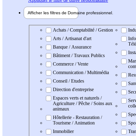
Appliquer
le filtre de durée hebdomadaire
Afficher les filtres de
Domaine pro
fessionnel
Domaine professionel
Achats / Comptabilité / Gestion
Indu
Arts / Artisanat d'art
Info
Tél
Banque / Assurance
Inst
Bâtiment / Travaux Publics
Mark
Commerce / Vente
com
Communication / Multimédia
Res
Conseil / Etudes
San
Direction d'entreprise
Secr
Espaces verts et naturels /
Serv
Agriculture / Pêche / Soins aux
coll
animaux
Spe
Hôtellerie - Restauration /
Tourisme / Animation
Spo
Immobilier
Tran