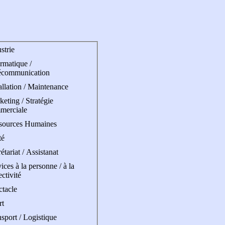
strie
rmatique /
écommunication
allation / Maintenance
eting / Stratégie
merciale
sources Humaines
té
étariat / Assistanat
ices à la personne / à la
ectivité
ctacle
rt
sport / Logistique