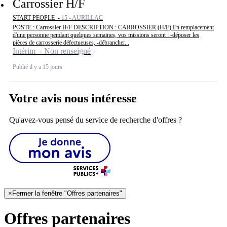
Carrossier H/F
START PEOPLE -
15 - AURILLAC
POSTE : Carrossier H/F DESCRIPTION : CARROSSIER (H/F) En remplacement
d'une personne pendant quelques semaines, vos missions seront : -déposer les
pièces de carrosserie défectueuses, -débrancher...
Intérim - Non renseigné
Publié il y a 15 jours
Votre avis nous intéresse
Qu'avez-vous pensé du service de recherche d'offres ?
×
Fermer la fenêtre "Offres partenaires"
Offres partenaires