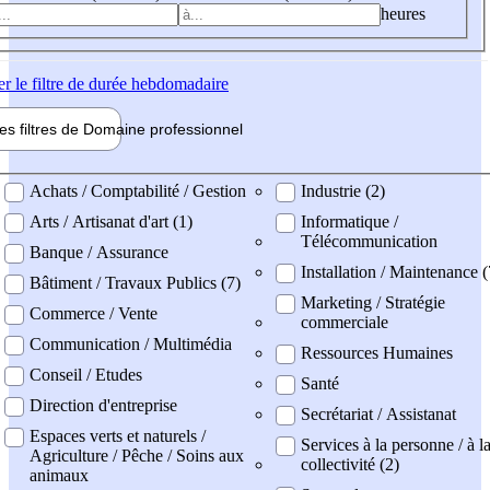
heures
er
le filtre de durée hebdomadaire
les filtres de
Domaine pro
fessionnel
ne professionel
Achats / Comptabilité / Gestion
Industrie (2)
Arts / Artisanat d'art (1)
Informatique /
Télécommunication
Banque / Assurance
Installation / Maintenance (
Bâtiment / Travaux Publics (7)
Marketing / Stratégie
Commerce / Vente
commerciale
Communication / Multimédia
Ressources Humaines
Conseil / Etudes
Santé
Direction d'entreprise
Secrétariat / Assistanat
Espaces verts et naturels /
Services à la personne / à l
Agriculture / Pêche / Soins aux
collectivité (2)
animaux