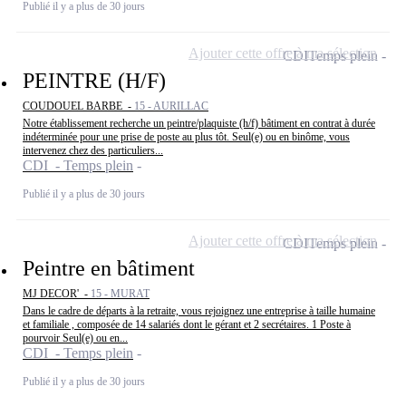
Publié il y a plus de 30 jours
Ajouter cette offre à ma sélection
CDI
Temps plein
PEINTRE (H/F)
COUDOUEL BARBE -
15 - AURILLAC
Notre établissement recherche un peintre/plaquiste (h/f) bâtiment en contrat à durée
indéterminée pour une prise de poste au plus tôt. Seul(e) ou en binôme, vous
intervenez chez des particuliers...
CDI - Temps plein
Publié il y a plus de 30 jours
Ajouter cette offre à ma sélection
CDI
Temps plein
Peintre en bâtiment
MJ DECOR' -
15 - MURAT
Dans le cadre de départs à la retraite, vous rejoignez une entreprise à taille humaine
et familiale , composée de 14 salariés dont le gérant et 2 secrétaires. 1 Poste à
pourvoir Seul(e) ou en...
CDI - Temps plein
Publié il y a plus de 30 jours