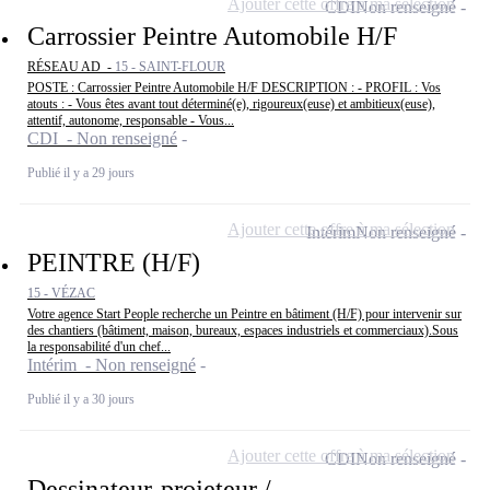
Ajouter cette offre à ma sélection
CDI
Non renseigné
Carrossier Peintre Automobile H/F
RÉSEAU AD -
15 - SAINT-FLOUR
POSTE : Carrossier Peintre Automobile H/F DESCRIPTION : - PROFIL : Vos
atouts : - Vous êtes avant tout déterminé(e), rigoureux(euse) et ambitieux(euse),
attentif, autonome, responsable - Vous...
CDI - Non renseigné
Publié il y a 29 jours
Ajouter cette offre à ma sélection
Intérim
Non renseigné
PEINTRE (H/F)
15 - VÉZAC
Votre agence Start People recherche un Peintre en bâtiment (H/F) pour intervenir sur
des chantiers (bâtiment, maison, bureaux, espaces industriels et commerciaux).Sous
la responsabilité d'un chef...
Intérim - Non renseigné
Publié il y a 30 jours
Ajouter cette offre à ma sélection
CDI
Non renseigné
Dessinateur-projeteur /