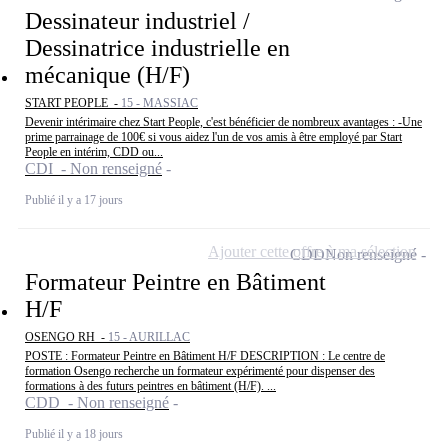
Dessinateur industriel /
Dessinatrice industrielle en
mécanique (H/F)
START PEOPLE -
15 - MASSIAC
Devenir intérimaire chez Start People, c'est bénéficier de nombreux avantages : -Une
prime parrainage de 100€ si vous aidez l'un de vos amis à être employé par Start
People en intérim, CDD ou...
CDI - Non renseigné
Publié il y a 17 jours
Ajouter cette offre à ma sélection
CDD
Non renseigné
Formateur Peintre en Bâtiment
H/F
OSENGO RH -
15 - AURILLAC
POSTE : Formateur Peintre en Bâtiment H/F DESCRIPTION : Le centre de
formation Osengo recherche un formateur expérimenté pour dispenser des
formations à des futurs peintres en bâtiment (H/F). ...
CDD - Non renseigné
Publié il y a 18 jours