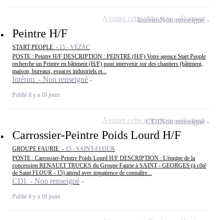
Ajouter cette offre à ma sélection
Intérim
Non renseigné
Peintre H/F
START PEOPLE -
15 - VÉZAC
POSTE : Peintre H/F DESCRIPTION : PEINTRE (H/F) Votre agence Start People
recherche un Peintre en bâtiment (H/F) pour intervenir sur des chantiers (bâtiment,
maison, bureaux, espaces industriels et...
Intérim - Non renseigné
Publié il y a 18 jours
Ajouter cette offre à ma sélection
CDI
Non renseigné
Carrossier-Peintre Poids Lourd H/F
GROUPE FAURIE -
15 - SAINT-FLOUR
POSTE : Carrossier-Peintre Poids Lourd H/F DESCRIPTION : L'équipe de la
concession RENAULT TRUCKS du Groupe Faurie à SAINT - GEORGES (à côté
de Saint FLOUR - 15) attend avec impatience de connaître...
CDI - Non renseigné
Publié il y a 18 jours