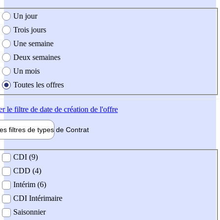
e création de l'offre
Un jour
Trois jours
Une semaine
Deux semaines
Un mois
Toutes les offres
er
le filtre de date de création de l'offre
les filtres de types de
Contrat
de contrat
CDI (9)
CDD (4)
Intérim (6)
CDI Intérimaire
Saisonnier