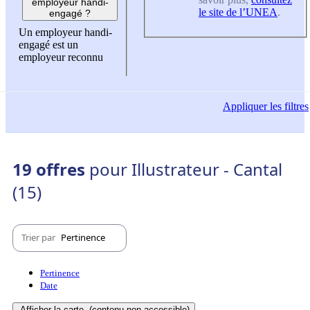
employeur handi-
le site de l’UNEA
.
engagé ?
Un employeur handi-
engagé est un
employeur reconnu
Appliquer
les filtres
19 offres
pour Illustrateur - Cantal
(15)
Trier par
Pertinence
Pertinence
Date
Afficher la carte
(contenu non-accessible)