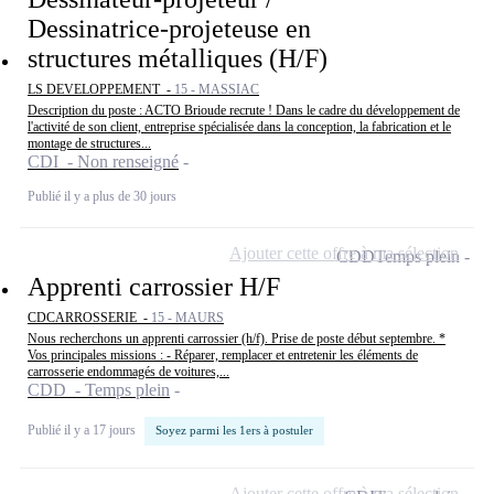
Dessinatrice-projeteuse en
structures métalliques (H/F)
LS DEVELOPPEMENT -
15 - MASSIAC
Description du poste : ACTO Brioude recrute ! Dans le cadre du développement de
l'activité de son client, entreprise spécialisée dans la conception, la fabrication et le
montage de structures...
CDI - Non renseigné
Publié il y a plus de 30 jours
Ajouter cette offre à ma sélection
CDD
Temps plein
Apprenti carrossier H/F
CDCARROSSERIE -
15 - MAURS
Nous recherchons un apprenti carrossier (h/f). Prise de poste début septembre. *
Vos principales missions : - Réparer, remplacer et entretenir les éléments de
carrosserie endommagés de voitures,...
CDD - Temps plein
Publié il y a 17 jours
Soyez parmi les 1ers à postuler
Ajouter cette offre à ma sélection