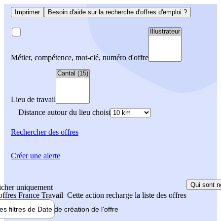
Imprimer
Besoin d'aide sur la recherche d'offres d'emploi ?
Métier, compétence, mot-clé, numéro d'offre
Lieu de travail
Distance autour du lieu choisi
Rechercher
des offres
Créer une alerte
Qui sont n
icher uniquement
 offres France Travail
Cette action recharge la liste des offres
les filtres de
Date de création
de l'offre