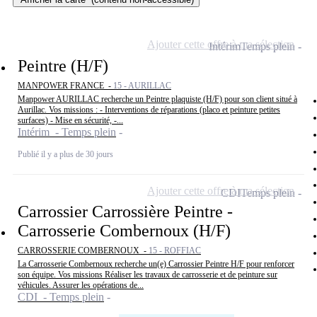
Ajouter cette offre à ma sélection
Intérim
Temps plein
Peintre (H/F)
MANPOWER FRANCE -
15 - AURILLAC
Manpower AURILLAC recherche un Peintre plaquiste (H/F) pour son client situé à
Aurillac. Vos missions : - Interventions de réparations (placo et peinture petites
surfaces) - Mise en sécurité, -...
Intérim - Temps plein
Publié il y a plus de 30 jours
Ajouter cette offre à ma sélection
CDI
Temps plein
Carrossier Carrossière Peintre -
Carrosserie Combernoux (H/F)
CARROSSERIE COMBERNOUX -
15 - ROFFIAC
La Carrosserie Combernoux recherche un(e) Carrossier Peintre H/F pour renforcer
son équipe. Vos missions Réaliser les travaux de carrosserie et de peinture sur
véhicules. Assurer les opérations de...
CDI - Temps plein