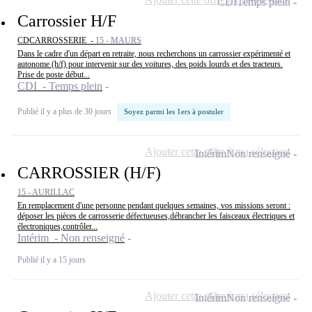
CDI
Temps plein
Carrossier H/F
CDCARROSSERIE -
15 - MAURS
Dans le cadre d'un départ en retraite, nous recherchons un carrossier expérimenté et
autonome (h/f) pour intervenir sur des voitures, des poids lourds et des tracteurs.
Prise de poste début...
CDI - Temps plein
Publié il y a plus de 30 jours
Soyez parmi les 1ers à postuler
Ajouter cette offre à ma sélection
Intérim
Non renseigné
CARROSSIER (H/F)
15 - AURILLAC
En remplacement d'une personne pendant quelques semaines, vos missions seront :
déposer les pièces de carrosserie défectueuses,débrancher les faisceaux électriques et
électroniques,contrôler...
Intérim - Non renseigné
Publié il y a 15 jours
Ajouter cette offre à ma sélection
Intérim
Non renseigné