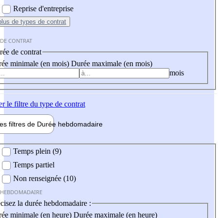
Reprise d'entreprise
plus
de types de contrat
 DE CONTRAT
ée de contrat
ée minimale (en mois)
Durée maximale (en mois)
mois
er
le filtre du type de contrat
les filtres de
Durée hebdo
madaire
 hebdomadaire
Temps plein (9)
Temps partiel
Non renseignée (10)
 HEBDOMADAIRE
cisez la durée hebdomadaire :
ée minimale (en heure)
Durée maximale (en heure)