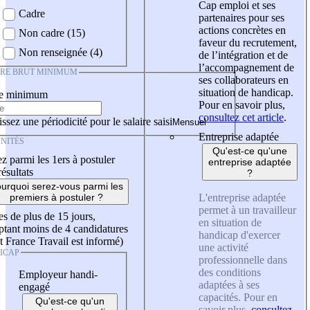
Cap emploi et ses
Cadre
partenaires pour ses
actions concrètes en
Non cadre (15)
faveur du recrutement,
Non renseignée (4)
de l’intégration et de
l’accompagnement de
IRE BRUT MINIMUM
ses collaborateurs en
situation de handicap.
re minimum
Pour en savoir plus,
consultez cet article
.
ssez une périodicité pour le salaire saisi
Entreprise adaptée
NITÉS
Qu'est-ce qu'une
z parmi les 1ers à postuler
entreprise adaptée
résultats
?
urquoi serez-vous parmi les
L'entreprise adaptée
premiers à postuler ?
permet à un travailleur
es de plus de 15 jours,
en situation de
tant moins de 4 candidatures
handicap d'exercer
t France Travail est informé)
une activité
ICAP
professionnelle dans
des conditions
Employeur handi-
adaptées à ses
engagé
capacités. Pour en
Qu'est-ce qu'un
savoir plus,
consultez