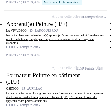
Publié il y a plus de 30 jours
Soyez parmi les 1ers à postuler
Ajouter cette offre à ma sélection
CDD
Temps plein
Apprenti(e) Peintre (H/F)
LA VIVA DECO -
15 - LAROQUEBROU
Notre établissement recherche un(e) apprenti(e) Vous préparez un CAP en deux ans
peintre en bâtiment, ou plaquiste ou poseur de revêtements de sol Logement
disponible
CDD - Temps plein
Publié il y a plus de 30 jours
Ajouter cette offre à ma sélection
CDD
Temps plein
Formateur Peintre en bâtiment
(H/F)
OSENGO -
15 - AURILLAC
Le centre de formation Osengo recherche un formateur expérimenté pour dispenser
des formations à des futurs peintres en bâtiment (H/F). Missions : Former des
apprentis et des professionnels aux...
CDD - Temps plein