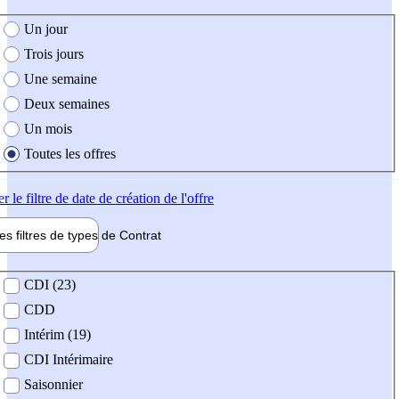
e création de l'offre
Un jour
Trois jours
Une semaine
Deux semaines
Un mois
Toutes les offres
er
le filtre de date de création de l'offre
les filtres de types de
Contrat
de contrat
CDI (23)
CDD
Intérim (19)
CDI Intérimaire
Saisonnier