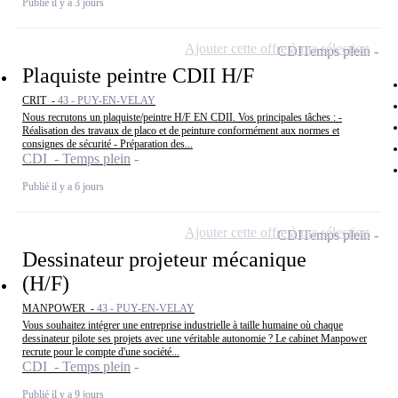
Publié il y a 3 jours
Ajouter cette offre à ma sélection
CDI
Temps plein
Plaquiste peintre CDII H/F
CRIT -
43 - PUY-EN-VELAY
Nous recrutons un plaquiste/peintre H/F EN CDII. Vos principales tâches : -
Réalisation des travaux de placo et de peinture conformément aux normes et
consignes de sécurité - Préparation des...
CDI - Temps plein
Publié il y a 6 jours
Ajouter cette offre à ma sélection
CDI
Temps plein
Dessinateur projeteur mécanique
(H/F)
MANPOWER -
43 - PUY-EN-VELAY
Vous souhaitez intégrer une entreprise industrielle à taille humaine où chaque
dessinateur pilote ses projets avec une véritable autonomie ? Le cabinet Manpower
recrute pour le compte d'une société...
CDI - Temps plein
Publié il y a 9 jours