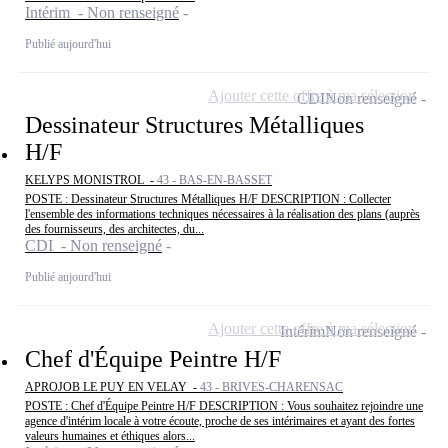
Intérim - Non renseigné
Publié aujourd'hui
Ajouter cette offre à ma sélection
CDI
Non renseigné
Dessinateur Structures Métalliques
H/F
KELYPS MONISTROL -
43 - BAS-EN-BASSET
POSTE : Dessinateur Structures Métalliques H/F DESCRIPTION : Collecter
l'ensemble des informations techniques nécessaires à la réalisation des plans (auprès
des fournisseurs, des architectes, du...
CDI - Non renseigné
Publié aujourd'hui
Ajouter cette offre à ma sélection
Intérim
Non renseigné
Chef d'Équipe Peintre H/F
APROJOB LE PUY EN VELAY -
43 - BRIVES-CHARENSAC
POSTE : Chef d'Équipe Peintre H/F DESCRIPTION : Vous souhaitez rejoindre une
agence d'intérim locale à votre écoute, proche de ses intérimaires et ayant des fortes
valeurs humaines et éthiques alors...