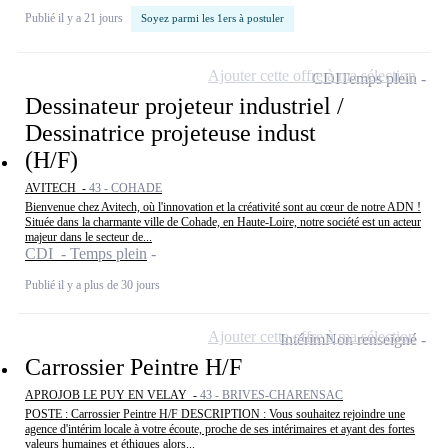
Publié il y a 21 jours
Soyez parmi les 1ers à postuler
Ajouter cette offre à ma sélection
CDI
Temps plein
Dessinateur projeteur industriel /
Dessinatrice projeteuse indust
(H/F)
AVITECH -
43 - COHADE
Bienvenue chez Avitech, où l'innovation et la créativité sont au cœur de notre ADN !
Située dans la charmante ville de Cohade, en Haute-Loire, notre société est un acteur
majeur dans le secteur de...
CDI - Temps plein
Publié il y a plus de 30 jours
Ajouter cette offre à ma sélection
Intérim
Non renseigné
Carrossier Peintre H/F
APROJOB LE PUY EN VELAY -
43 - BRIVES-CHARENSAC
POSTE : Carrossier Peintre H/F DESCRIPTION : Vous souhaitez rejoindre une
agence d'intérim locale à votre écoute, proche de ses intérimaires et ayant des fortes
valeurs humaines et éthiques alors...