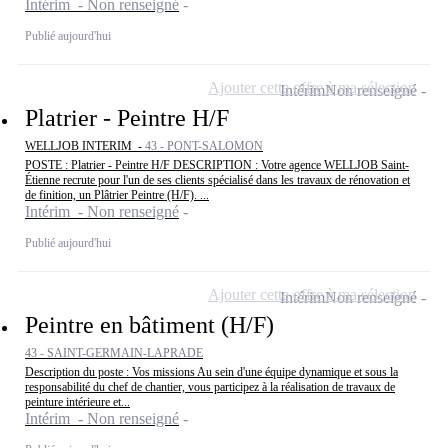
Intérim - Non renseigné
Publié aujourd'hui
Ajouter cette offre à ma sélection
Intérim
Non renseigné
Platrier - Peintre H/F
WELLJOB INTERIM -
43 - PONT-SALOMON
POSTE : Platrier - Peintre H/F DESCRIPTION : Votre agence WELLJOB Saint-
Étienne recrute pour l'un de ses clients spécialisé dans les travaux de rénovation et
de finition, un Plâtrier Peintre (H/F). ...
Intérim - Non renseigné
Publié aujourd'hui
Ajouter cette offre à ma sélection
Intérim
Non renseigné
Peintre en bâtiment (H/F)
43 - SAINT-GERMAIN-LAPRADE
Description du poste : Vos missions Au sein d'une équipe dynamique et sous la
responsabilité du chef de chantier, vous participez à la réalisation de travaux de
peinture intérieure et...
Intérim - Non renseigné