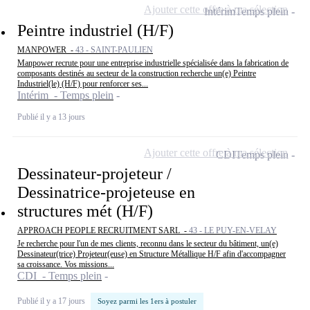
Ajouter cette offre à ma sélection
Intérim
Temps plein
Peintre industriel (H/F)
MANPOWER -
43 - SAINT-PAULIEN
Manpower recrute pour une entreprise industrielle spécialisée dans la fabrication de
composants destinés au secteur de la construction recherche un(e) Peintre
Industriel(le) (H/F) pour renforcer ses...
Intérim - Temps plein
Publié il y a 13 jours
Ajouter cette offre à ma sélection
CDI
Temps plein
Dessinateur-projeteur /
Dessinatrice-projeteuse en
structures mét (H/F)
APPROACH PEOPLE RECRUITMENT SARL -
43 - LE PUY-EN-VELAY
Je recherche pour l'un de mes clients, reconnu dans le secteur du bâtiment, un(e)
Dessinateur(trice) Projeteur(euse) en Structure Métallique H/F afin d'accompagner
sa croissance. Vos missions...
CDI - Temps plein
Publié il y a 17 jours
Soyez parmi les 1ers à postuler