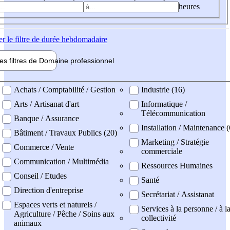
heures
er
le filtre de durée hebdomadaire
les filtres de
Domaine pro
fessionnel
ne professionel
Achats / Comptabilité / Gestion
Industrie (16)
Arts / Artisanat d'art
Informatique /
Télécommunication
Banque / Assurance
Installation / Maintenance (
Bâtiment / Travaux Publics (20)
Marketing / Stratégie
Commerce / Vente
commerciale
Communication / Multimédia
Ressources Humaines
Conseil / Etudes
Santé
Direction d'entreprise
Secrétariat / Assistanat
Espaces verts et naturels /
Services à la personne / à l
Agriculture / Pêche / Soins aux
collectivité
animaux