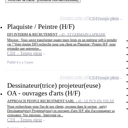
Ajouter cette offre à ma sélection
CDI
Temps plein
Plaquiste / Peintre (H/F)
DFI INTERIM & RECRUTEMENT -
43 - ST GERMAIN LAPRADE
Mission : Vous savez transformer quatre murs bruts en un intérieur prêt à prendre
vie ? Votre équipe DFI recherche pour son client un Plaquiste / Peintre H/F, pour
rejoindre une entreprise...
CDI - Temps plein
Publié il y a 3 jours
Ajouter cette offre à ma sélection
CDI
Temps plein
Dessinateur(trice) projeteur(euse)
OA - ouvrages d'arts (H/F)
APPROACH PEOPLE RECRUITMENT SARL -
43 - LE PUY-EN-VELAY
Nous recherchons pour l'un de nos clients, reconnu dans le secteur , un(e)
Dessinateur(trice) Projeteur(euse) en ouvrages d'arts H/F afin d'accompagner sa
croissance. Vos missions : Intervenir en...
CDI - Temps plein