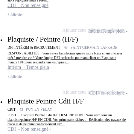
alors rejoignez-nous Présent...
CDI - Non renseigné
Publié hier
Ajouter cette offre à ma sélection
Intérim
Temps plein
Plaquiste / Peintre (H/F)
DFI INTÉRIM & RECRUTEMENT -
43 - SAINT-GERMAIN-LAPRADE
RESPONSABILITÉS : Vous savez transformer quatre murs bruts en un intérieur
prêt à prendre vie ? Votre équipe DFI recherche pour son client un Plaquiste /
Peintre H/F, pour rejoindre une entreprise...
Intérim - Temps plein
Publié hier
Ajouter cette offre à ma sélection
CDI
Non renseigné
Plaquiste Peintre Cdii H/F
CRIT -
43 - PUY-EN-VELAY
POSTE : Plaquiste Peintre Cdii H/F DESCRIPTION : Nous recrutons un
plaquiste/peintre H/F EN CDII. Vos principales tâches : - Réalisation des travaux de
placo et de peinture conformément aux...
CDI - Non renseigné