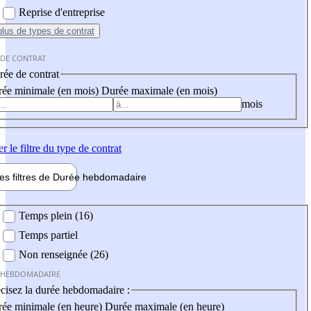
Reprise d'entreprise
plus
de types de contrat
 DE CONTRAT
ée de contrat
ée minimale (en mois)
Durée maximale (en mois)
mois
er
le filtre du type de contrat
les filtres de
Durée hebdo
madaire
 hebdomadaire
Temps plein (16)
Temps partiel
Non renseignée (26)
 HEBDOMADAIRE
cisez la durée hebdomadaire :
ée minimale (en heure)
Durée maximale (en heure)