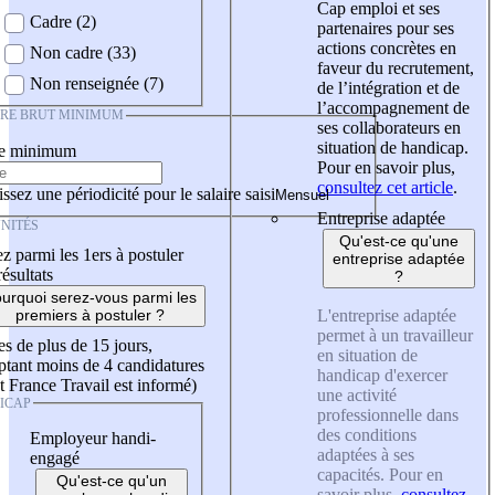
Cap emploi et ses
Cadre (2)
partenaires pour ses
actions concrètes en
Non cadre (33)
faveur du recrutement,
Non renseignée (7)
de l’intégration et de
l’accompagnement de
IRE BRUT MINIMUM
ses collaborateurs en
situation de handicap.
re minimum
Pour en savoir plus,
consultez cet article
.
ssez une périodicité pour le salaire saisi
Entreprise adaptée
NITÉS
Qu'est-ce qu'une
z parmi les 1ers à postuler
entreprise adaptée
résultats
?
urquoi serez-vous parmi les
L'entreprise adaptée
premiers à postuler ?
permet à un travailleur
es de plus de 15 jours,
en situation de
tant moins de 4 candidatures
handicap d'exercer
t France Travail est informé)
une activité
ICAP
professionnelle dans
des conditions
Employeur handi-
adaptées à ses
engagé
capacités. Pour en
Qu'est-ce qu'un
savoir plus,
consultez