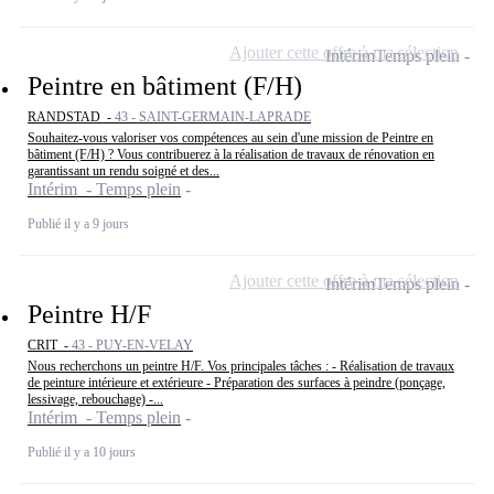
Ajouter cette offre à ma sélection
Intérim
Temps plein
Peintre en bâtiment (F/H)
RANDSTAD -
43 - SAINT-GERMAIN-LAPRADE
Souhaitez-vous valoriser vos compétences au sein d'une mission de Peintre en
bâtiment (F/H) ? Vous contribuerez à la réalisation de travaux de rénovation en
garantissant un rendu soigné et des...
Intérim - Temps plein
Publié il y a 9 jours
Ajouter cette offre à ma sélection
Intérim
Temps plein
Peintre H/F
CRIT -
43 - PUY-EN-VELAY
Nous recherchons un peintre H/F. Vos principales tâches : - Réalisation de travaux
de peinture intérieure et extérieure - Préparation des surfaces à peindre (ponçage,
lessivage, rebouchage) -...
Intérim - Temps plein
Publié il y a 10 jours