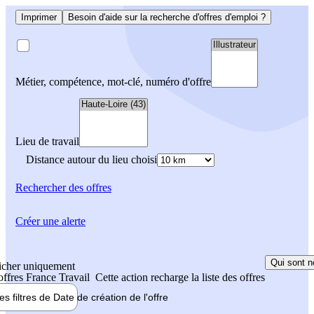
Imprimer
Besoin d'aide sur la recherche d'offres d'emploi ?
Métier, compétence, mot-clé, numéro d'offre
Lieu de travail
Distance autour du lieu choisi
Rechercher
des offres
Créer une alerte
Qui sont n
icher uniquement
 offres France Travail
Cette action recharge la liste des offres
les filtres de
Date de création
de l'offre