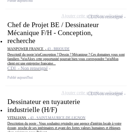
Publié aujourd'hui
Ajouter cette offre à ma sélection
CDI
Non renseigné
Chef de Projet BE / Dessinateur
Mécanique F/H - Conception,
recherche
MANPOWER FRANCE -
43 - BRIOUDE
Descriptif du poste:\n\nConception ? Dessin ? Mécanique ? Ces domaines vous sont
familiers ?\n\nAlors cette opportunité pourrait bien vous correspondre !\n\nMon
client est une entreprise française...
CDI - Non renseigné
Publié aujourd'hui
Ajouter cette offre à ma sélection
CDI
Non renseigné
Dessinateur en tuyauterie
industrielle (H/F)
VITALIANS -
43 - SAINT-MAURICE-DE-LIGNON
Description du poste : Vous souhaitez rejoindre une agence d'intérim locale à votre
écoute, proche de ses intérimaires et ayant des fortes valeurs humaines et éthiques