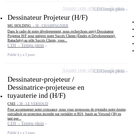
Ajouter cette offre à ma sélection
CDI
Temps plein
Dessinateur Projeteur (H/F)
MG HOLDING -
38 - CHAMPAGNIER
Dans le cadre de notre développement, nous recherchons un(e) Dessinateur
Projeteur H/F pour intégrer notre Succès Clients (Études et Développement).
Rattaché(e) au pôle Succès Clients, vous...
CDI - Temps plein
Publié il y a 3 jours
Ajouter cette offre à ma sélection
CDI
Temps plein
Dessinateur-projeteur /
Dessinatrice-projeteuse en
tuyauterie ind (H/F)
CSEI -
38 - LE VERSOUD
Pour accompagner notre croissance, nous vous proposons de rejoindre notre équipe,
spécialisée en protection incendie par sprinkler et RIA, basée au Versoud (38) en
tant que...
CDI - Temps plein
Publié il y a 3 jours