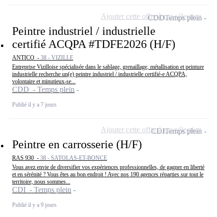
Ajouter cette offre à ma sélection
CDD
Temps plein
Peintre industriel / industrielle
certifié ACQPA #TDFE2026 (H/F)
ANTICO -
38 - VIZILLE
Entreprise Vizilloise spécialisée dans le sablage, grenaillage, métallisation et peinture
industrielle recherche un(e) peintre industriel / industrielle certifié-e ACQPA,
volontaire et minutieux-se...
CDD - Temps plein
Publié il y a 7 jours
Ajouter cette offre à ma sélection
CDI
Temps plein
Peintre en carrosserie (H/F)
RAS 930 -
38 - SATOLAS-ET-BONCE
Vous avez envie de diversifier vos expériences professionnelles, de gagner en liberté
et en sérénité ? Vous êtes au bon endroit ! Avec nos 190 agences réparties sur tout le
territoire, nous sommes...
CDI - Temps plein
Publié il y a 9 jours