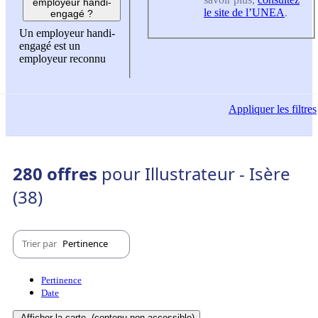
employeur handi-
le site de l’UNEA
.
engagé ?
Un employeur handi-
engagé est un
employeur reconnu
Appliquer
les filtres
280 offres
pour Illustrateur - Isère
(38)
Trier par
Pertinence
Pertinence
Date
Afficher la carte
(contenu non-accessible)