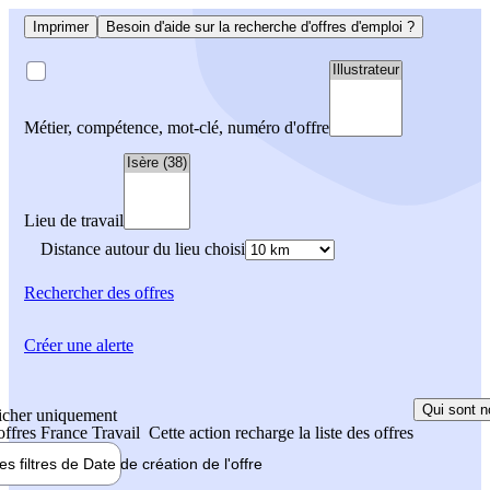
Imprimer
Besoin d'aide sur la recherche d'offres d'emploi ?
Métier, compétence, mot-clé, numéro d'offre
Lieu de travail
Distance autour du lieu choisi
Rechercher
des offres
Créer une alerte
Qui sont n
icher uniquement
 offres France Travail
Cette action recharge la liste des offres
les filtres de
Date de création
de l'offre