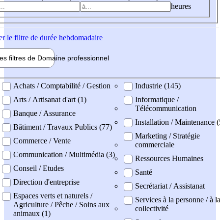
heures
er
le filtre de durée hebdomadaire
les filtres de
Domaine pro
fessionnel
ne professionel
Achats / Comptabilité / Gestion
Industrie (145)
Arts / Artisanat d'art (1)
Informatique /
Télécommunication
Banque / Assurance
Installation / Maintenance 
Bâtiment / Travaux Publics (77)
Marketing / Stratégie
Commerce / Vente
commerciale
Communication / Multimédia (3)
Ressources Humaines
Conseil / Etudes
Santé
Direction d'entreprise
Secrétariat / Assistanat
Espaces verts et naturels /
Services à la personne / à l
Agriculture / Pêche / Soins aux
collectivité
animaux (1)