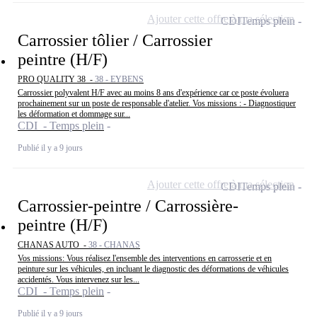
Ajouter cette offre à ma sélection
CDI
Temps plein
Carrossier tôlier / Carrossier
peintre (H/F)
PRO QUALITY 38 -
38 - EYBENS
Carrossier polyvalent H/F avec au moins 8 ans d'expérience car ce poste évoluera
prochainement sur un poste de responsable d'atelier. Vos missions : - Diagnostiquer
les déformation et dommage sur...
CDI - Temps plein
Publié il y a 9 jours
Ajouter cette offre à ma sélection
CDI
Temps plein
Carrossier-peintre / Carrossière-
peintre (H/F)
CHANAS AUTO -
38 - CHANAS
Vos missions: Vous réalisez l'ensemble des interventions en carrosserie et en
peinture sur les véhicules, en incluant le diagnostic des déformations de véhicules
accidentés. Vous intervenez sur les...
CDI - Temps plein
Publié il y a 9 jours