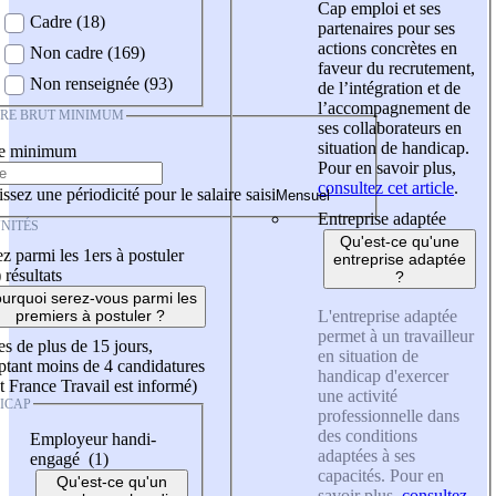
Cap emploi et ses
Cadre (18)
partenaires pour ses
actions concrètes en
Non cadre (169)
faveur du recrutement,
Non renseignée (93)
de l’intégration et de
l’accompagnement de
IRE BRUT MINIMUM
ses collaborateurs en
situation de handicap.
re minimum
Pour en savoir plus,
consultez cet article
.
ssez une périodicité pour le salaire saisi
Entreprise adaptée
NITÉS
Qu'est-ce qu'une
z parmi les 1ers à postuler
entreprise adaptée
)
résultats
?
urquoi serez-vous parmi les
L'entreprise adaptée
premiers à postuler ?
permet à un travailleur
es de plus de 15 jours,
en situation de
tant moins de 4 candidatures
handicap d'exercer
t France Travail est informé)
une activité
ICAP
professionnelle dans
des conditions
Employeur handi-
adaptées à ses
engagé (1)
capacités. Pour en
Qu'est-ce qu'un
savoir plus,
consultez