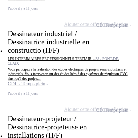
Publié il y a 11 jours
Ajouter cette offre à ma sélection
CDI
Temps plein
Dessinateur industriel /
Dessinatrice industrielle en
constructio (H/F)
LES INTERIMAIRES PROFESSIONNELS TERTIAIR -
38 - PONT-DE-
CLAIX
Vous participez à la réalisation des études électriques de projets semi-industriels et
industriels. Vous intervenez sur des études liées à des systèmes de régulation CVC
ainsi qu'à des projets...
CDI - Temps plein
Publié il y a 11 jours
Ajouter cette offre à ma sélection
CDI
Temps plein
Dessinateur-projeteur /
Dessinatrice-projeteuse en
installations (H/F)