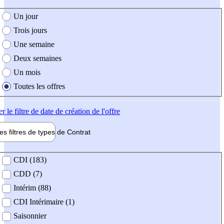
e création de l'offre
Un jour
Trois jours
Une semaine
Deux semaines
Un mois
Toutes les offres
er
le filtre de date de création de l'offre
les filtres de types de
Contrat
de contrat
CDI (183)
CDD (7)
Intérim (88)
CDI Intérimaire (1)
Saisonnier