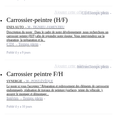
Ajouter cette offre à ma sélection
CDI
Temps plein
Carrossier-peintre (H/F)
ENES AUTO -
38 - TIGNIEU-JAMEYZIEU
Description du poste : Dans le cadre de notre développement, nous recherchons un
carrossier peintre (H/F) afin de rejoindre notre équipe. Vous interviendrez sur la
réparation, la préparation et la...
CDI - Temps plein
Publié il y a 9 jours
Ajouter cette offre à ma sélection
Intérim
Temps plein
Carrossier peintre F/H
SYNERGIE -
38 - PONT-ÉVÊQUE
Le poste si vous l'acceptez ! Réparation et redressement des éléments de carrosserie
endommagés, réalisation de travaux de peinture (surfaces, teinte du véhicule..),
assurer le montage et démontage...
Intérim - Temps plein
Publié il y a 10 jours