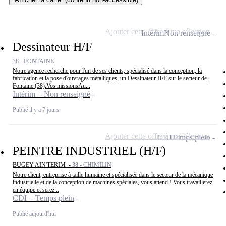
Ajouter cette offre à ma sélection
Intérim
Non renseigné
Dessinateur H/F
38 - FONTAINE
Notre agence recherche pour l'un de ses clients, spécialisé dans la conception, la
fabrication et la pose d'ouvrages métalliques, un Dessinateur H/F sur le secteur de
Fontaine (38).Vos missionsAu...
Intérim - Non renseigné
Publié il y a 7 jours
Ajouter cette offre à ma sélection
CDI
Temps plein
PEINTRE INDUSTRIEL (H/F)
BUGEY AIN'TERIM -
38 - CHIMILIN
Notre client, entreprise à taille humaine et spécialisée dans le secteur de la mécanique
industrielle et de la conception de machines spéciales, vous attend ! Vous travaillerez
en équipe et serez...
CDI - Temps plein
Publié aujourd'hui