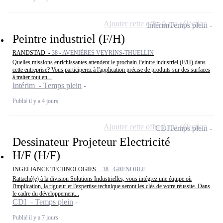
Ajouter cette offre à ma sélection
Intérim
Temps plein
Peintre industriel (F/H)
RANDSTAD -
38 - AVENIÈRES VEYRINS-THUELLIN
Quelles missions enrichissantes attendent le prochain Peintre industriel (F/H) dans
cette entreprise? Vous participerez à l'application précise de produits sur des surfaces
à traiter tout en...
Intérim - Temps plein
Publié il y a 4 jours
Ajouter cette offre à ma sélection
CDI
Temps plein
Dessinateur Projeteur Electricité
H/F (H/F)
INGELIANCE TECHNOLOGIES -
38 - GRENOBLE
Rattaché(e) à la division Solutions Industrielles, vous intégrez une équipe où
l'implication, la rigueur et l'expertise technique seront les clés de votre réussite. Dans
le cadre du développement...
CDI - Temps plein
Publié il y a 7 jours