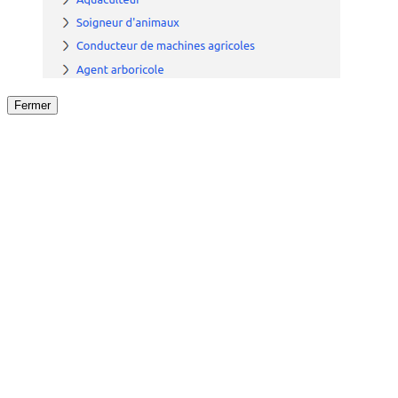
Fermer
Fermer
le détail de l'offre
/
Offre
sur
Offre précéden