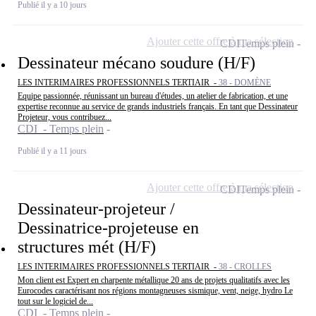
Publié il y a 10 jours
Ajouter cette offre à ma sélection
CDI
Temps plein
Dessinateur mécano soudure (H/F)
LES INTERIMAIRES PROFESSIONNELS TERTIAIR -
38 - DOMÈNE
Equipe passionnée, réunissant un bureau d'études, un atelier de fabrication, et une
expertise reconnue au service de grands industriels français. En tant que Dessinateur
Projeteur, vous contribuez...
CDI - Temps plein
Publié il y a 11 jours
Ajouter cette offre à ma sélection
CDI
Temps plein
Dessinateur-projeteur /
Dessinatrice-projeteuse en
structures mét (H/F)
LES INTERIMAIRES PROFESSIONNELS TERTIAIR -
38 - CROLLES
Mon client est Expert en charpente métallique 20 ans de projets qualitatifs avec les
Eurocodes caractérisant nos régions montagneuses sismique, vent, neige, hydro Le
tout sur le logiciel de...
CDI - Temps plein