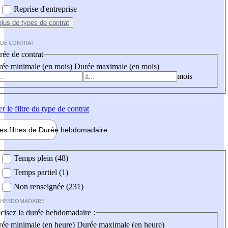
Reprise d'entreprise
plus
de types de contrat
 DE CONTRAT
ée de contrat
ée minimale (en mois)
Durée maximale (en mois)
mois
er
le filtre du type de contrat
les filtres de
Durée hebdo
madaire
 hebdomadaire
Temps plein (48)
Temps partiel (1)
Non renseignée (231)
 HEBDOMADAIRE
cisez la durée hebdomadaire :
ée minimale (en heure)
Durée maximale (en heure)