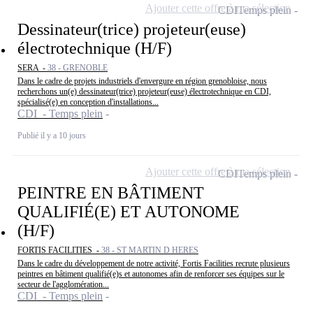
Ajouter cette offre à ma sélection
CDI
Temps plein
Dessinateur(trice) projeteur(euse)
électrotechnique (H/F)
SERA -
38 - GRENOBLE
Dans le cadre de projets industriels d'envergure en région grenobloise, nous
recherchons un(e) dessinateur(trice) projeteur(euse) électrotechnique en CDI,
spécialisé(e) en conception d'installations...
CDI - Temps plein
Publié il y a 10 jours
Ajouter cette offre à ma sélection
CDI
Temps plein
PEINTRE EN BÂTIMENT
QUALIFIÉ(E) ET AUTONOME
(H/F)
FORTIS FACILITIES -
38 - ST MARTIN D HERES
Dans le cadre du développement de notre activité, Fortis Facilities recrute plusieurs
peintres en bâtiment qualifié(e)s et autonomes afin de renforcer ses équipes sur le
secteur de l'agglomération...
CDI - Temps plein