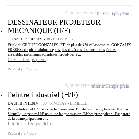
Ajouter cette offre à ma sélection
CDI
Temps plein
DESSINATEUR PROJETEUR
MECANIQUE (H/F)
GONZALES FRERES -
38 - ESTRABLIN
Filiale du GROUPE GONZALES, ETI de plus de 450 collaborateurs, GONZALES
FRÈRES conçoit et fabrique depuis plus de 55 ans des machines spéciales,
ensembles mécaniques complexes, prototypes et...
CDI - Temps plein
Publié il y a 7 jours
Ajouter cette offre à ma sélection
Intérim
Temps plein
Peintre industriel (H/F)
DAUPHI INTERIM -
38 - NIVOLAS VERMELLE
Peintre Industriel H/F Nous recherchons pour l'un de nos clients, basé sur Nivolas-
Vermelle, un peintre H/F pour une longue mission. Tâches principales : - Est garant
de la bonne préparation et...
Intérim - Temps plein
Publié il y a 7 jours