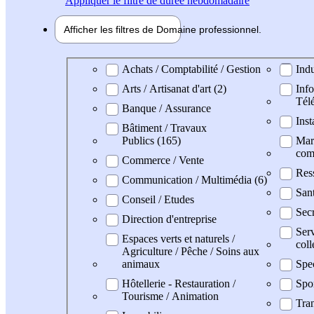
Appliquer
le filtre de durée hebdomadaire
Afficher les filtres de
Domaine pro
fessionnel
Domaine professionel
Achats / Comptabilité / Gestion
Indu
Arts / Artisanat d'art (2)
Info
Tél
Banque / Assurance
Inst
Bâtiment / Travaux
Publics (165)
Mark
com
Commerce / Vente
Res
Communication / Multimédia (6)
San
Conseil / Etudes
Secr
Direction d'entreprise
Serv
Espaces verts et naturels /
coll
Agriculture / Pêche / Soins aux
animaux
Spe
Hôtellerie - Restauration /
Spo
Tourisme / Animation
Tran