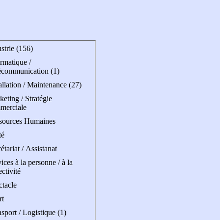
strie (156)
rmatique /
écommunication (1)
allation / Maintenance (27)
eting / Stratégie
merciale
sources Humaines
té
étariat / Assistanat
ices à la personne / à la
ectivité
ctacle
rt
sport / Logistique (1)