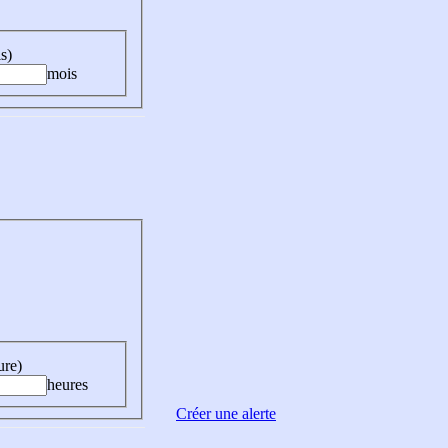
s)
mois
ure)
heures
Créer une alerte