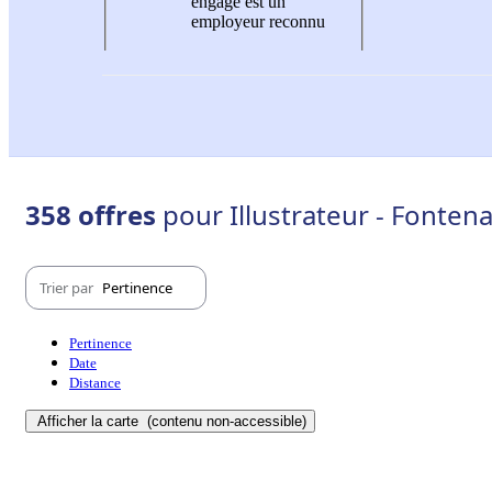
engagé est un
employeur reconnu
358 offres
pour Illustrateur - Fonten
Trier par
Pertinence
Pertinence
Date
Distance
Afficher la carte
(contenu non-accessible)