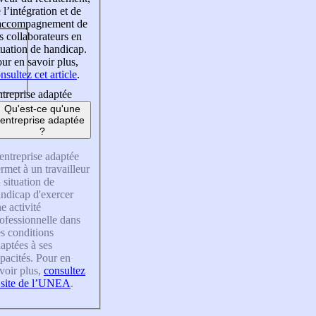
 l’intégration et de
’accompagnement de
s collaborateurs en
tuation de handicap.
ur en savoir plus,
nsultez cet article
.
treprise adaptée
Qu'est-ce qu'une
entreprise adaptée
?
entreprise adaptée
rmet à un travailleur
 situation de
ndicap d'exercer
e activité
ofessionnelle dans
s conditions
aptées à ses
pacités. Pour en
voir plus,
consultez
 site de l’UNEA
.