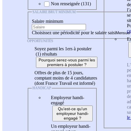
Non renseignée (131)
de
l
SALAIRE BRUT MINIMUM
se
si
Salaire minimum
Po
co
Choisissez une périodicité pour le salaire saisi
En
OPPORTUNITÉS
Soyez parmi les 1ers à postuler
(1)
résultats
Pourquoi serez-vous parmi les
L'
premiers à postuler ?
pe
Offres de plus de 15 jours,
en
comptant moins de 4 candidatures
ha
(dont France Travail est informé)
un
HANDICAP
pr
de
Employeur handi-
ad
engagé
ca
Qu'est-ce qu'un
sa
employeur handi-
le
engagé ?
Un employeur handi-