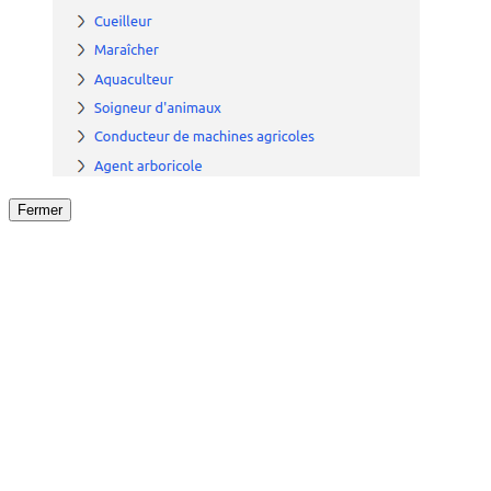
Fermer
Fermer
le détail de l'offre
/
Offre
sur
Offre précéden