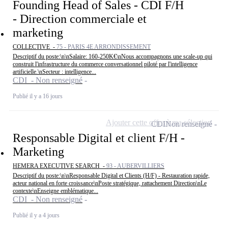
Founding Head of Sales - CDI F/H
- Direction commerciale et
marketing
COLLECTIVE -
75 - PARIS 4E ARRONDISSEMENT
Descriptif du poste:\n\nSalaire: 160-250K€\nNous accompagnons une scale-up qui
construit l'infrastructure du commerce conversationnel piloté par l'intelligence
artificielle.\nSecteur : intelligence...
CDI - Non renseigné
Publié il y a 16 jours
Ajouter cette offre à ma sélection
CDI
Non renseigné
Responsable Digital et client F/H -
Marketing
HEMERA EXECUTIVE SEARCH -
93 - AUBERVILLIERS
Descriptif du poste:\n\nResponsable Digital et Clients (H/F) - Restauration rapide,
acteur national en forte croissance\nPoste stratégique, rattachement Direction\nLe
contexte\nEnseigne emblématique...
CDI - Non renseigné
Publié il y a 4 jours