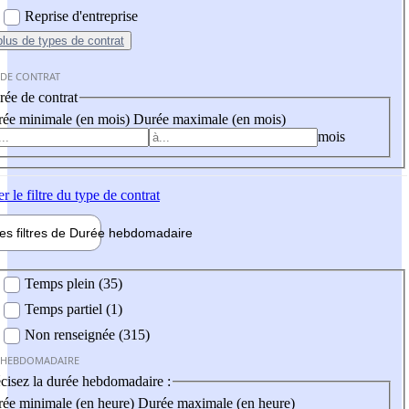
Reprise d'entreprise
plus
de types de contrat
 DE CONTRAT
ée de contrat
ée minimale (en mois)
Durée maximale (en mois)
mois
er
le filtre du type de contrat
les filtres de
Durée hebdo
madaire
 hebdomadaire
Temps plein (35)
Temps partiel (1)
Non renseignée (315)
 HEBDOMADAIRE
cisez la durée hebdomadaire :
ée minimale (en heure)
Durée maximale (en heure)