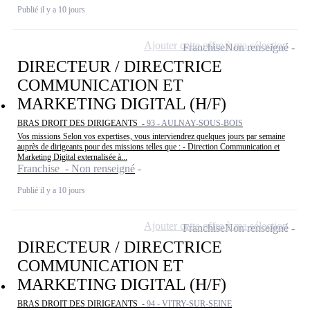
Publié il y a 10 jours
Ajouter cette offre à ma sélection
Franchise
Non renseigné
DIRECTEUR / DIRECTRICE
COMMUNICATION ET
MARKETING DIGITAL (H/F)
BRAS DROIT DES DIRIGEANTS -
93 - AULNAY-SOUS-BOIS
Vos missions Selon vos expertises, vous interviendrez quelques jours par semaine
auprès de dirigeants pour des missions telles que : - Direction Communication et
Marketing Digital externalisée à...
Franchise - Non renseigné
Publié il y a 10 jours
Ajouter cette offre à ma sélection
Franchise
Non renseigné
DIRECTEUR / DIRECTRICE
COMMUNICATION ET
MARKETING DIGITAL (H/F)
BRAS DROIT DES DIRIGEANTS -
94 - VITRY-SUR-SEINE