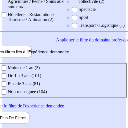
Agriculture / Pêche / Soins aux
collectivité (2)
animaux
Spectacle
Hôtellerie - Restauration /
Sport
Tourisme / Animation (2)
Transport / Logistique (1)
Appliquer
le filtre du domaine professi
es filtres liés à l'
Expérience
demandée
ience demandée
Moins de 1 an (2)
De 1 à 3 ans (101)
Plus de 3 ans (81)
Non renseignée (104)
er
le filtre de l'expérience demandée
Plus De
Filtres