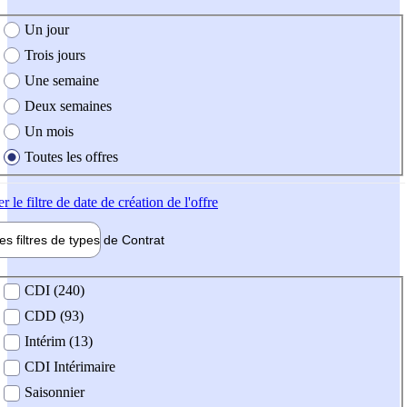
e création de l'offre
Un jour
Trois jours
Une semaine
Deux semaines
Un mois
Toutes les offres
er
le filtre de date de création de l'offre
les filtres de types de
Contrat
de contrat
CDI (240)
CDD (93)
Intérim (13)
CDI Intérimaire
Saisonnier