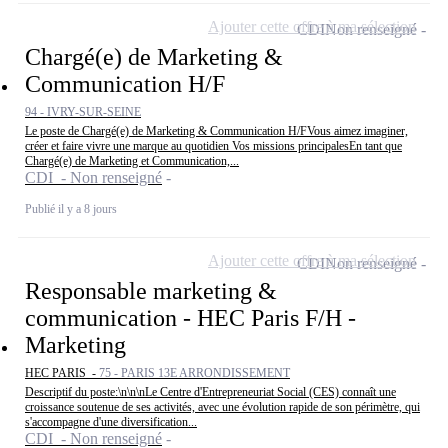
Ajouter cette offre à ma sélection
CDI
Non renseigné
Chargé(e) de Marketing &
Communication H/F
94 - IVRY-SUR-SEINE
Le poste de Chargé(e) de Marketing & Communication H/FVous aimez imaginer,
créer et faire vivre une marque au quotidien Vos missions principalesEn tant que
Chargé(e) de Marketing et Communication,...
CDI - Non renseigné
Publié il y a 8 jours
Ajouter cette offre à ma sélection
CDI
Non renseigné
Responsable marketing &
communication - HEC Paris F/H -
Marketing
HEC PARIS -
75 - PARIS 13E ARRONDISSEMENT
Descriptif du poste:\n\n\nLe Centre d'Entrepreneuriat Social (CES) connaît une
croissance soutenue de ses activités, avec une évolution rapide de son périmètre, qui
s'accompagne d'une diversification...
CDI - Non renseigné