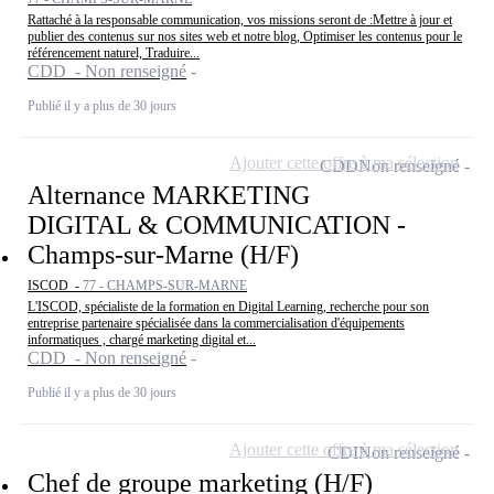
Rattaché à la responsable communication, vos missions seront de :Mettre à jour et
publier des contenus sur nos sites web et notre blog, Optimiser les contenus pour le
référencement naturel, Traduire...
CDD - Non renseigné
Publié il y a plus de 30 jours
Ajouter cette offre à ma sélection
CDD
Non renseigné
Alternance MARKETING
DIGITAL & COMMUNICATION -
Champs-sur-Marne (H/F)
ISCOD -
77 - CHAMPS-SUR-MARNE
L'ISCOD, spécialiste de la formation en Digital Learning, recherche pour son
entreprise partenaire spécialisée dans la commercialisation d'équipements
informatiques , chargé marketing digital et...
CDD - Non renseigné
Publié il y a plus de 30 jours
Ajouter cette offre à ma sélection
CDI
Non renseigné
Chef de groupe marketing (H/F)