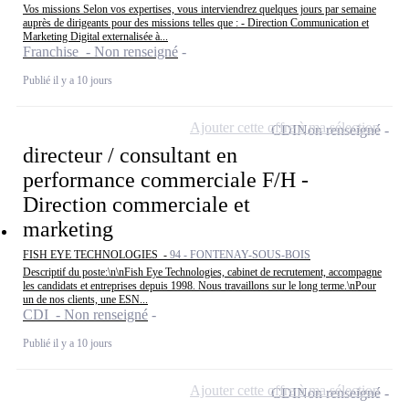
Vos missions Selon vos expertises, vous interviendrez quelques jours par semaine
auprès de dirigeants pour des missions telles que : - Direction Communication et
Marketing Digital externalisée à...
Franchise - Non renseigné
Publié il y a 10 jours
Ajouter cette offre à ma sélection
CDI
Non renseigné
directeur / consultant en
performance commerciale F/H -
Direction commerciale et
marketing
FISH EYE TECHNOLOGIES -
94 - FONTENAY-SOUS-BOIS
Descriptif du poste:\n\nFish Eye Technologies, cabinet de recrutement, accompagne
les candidats et entreprises depuis 1998. Nous travaillons sur le long terme.\nPour
un de nos clients, une ESN...
CDI - Non renseigné
Publié il y a 10 jours
Ajouter cette offre à ma sélection
CDI
Non renseigné