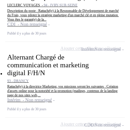
LECLERC VOYAGES -
94 - IVRY-SUR-SEINE
Description du poste : Rattaché(e) à la Responsable de Développement de marché
du Frais, vous pilotez la stratégie marketing d'un marché clé et en pleine mutation.
Vous êtes le garant(e) de la...
CDI - Non renseigné
Publié il y a plus de 30 jours
Ajouter cette offre à ma sélection
Intérim
Non renseigné
Alternant Chargé de
communication et marketing
digital F/H/N
93 - DRANCY
Rattaché(e) à la directrice Marketing, vos missions seront les suivantes : Création
d'assets online pour la notoriété et la promotion (mailings, contenus de la landing
page de nos sites web,...
Intérim - Non renseigné
Publié il y a plus de 30 jours
Ajouter cette offre à ma sélection
CDD
Non renseigné