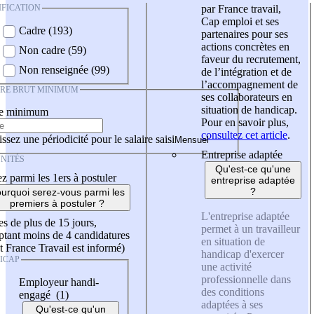
IFICATION
par France travail,
Cap emploi et ses
Cadre (193)
partenaires pour ses
actions concrètes en
Non cadre (59)
faveur du recrutement,
Non renseignée (99)
de l’intégration et de
l’accompagnement de
IRE BRUT MINIMUM
ses collaborateurs en
situation de handicap.
re minimum
Pour en savoir plus,
consultez cet article
.
ssez une périodicité pour le salaire saisi
Entreprise adaptée
NITÉS
Qu'est-ce qu'une
z parmi les 1ers à postuler
entreprise adaptée
?
urquoi serez-vous parmi les
premiers à postuler ?
L'entreprise adaptée
es de plus de 15 jours,
permet à un travailleur
tant moins de 4 candidatures
en situation de
t France Travail est informé)
handicap d'exercer
ICAP
une activité
professionnelle dans
Employeur handi-
des conditions
engagé (1)
adaptées à ses
Qu'est-ce qu'un