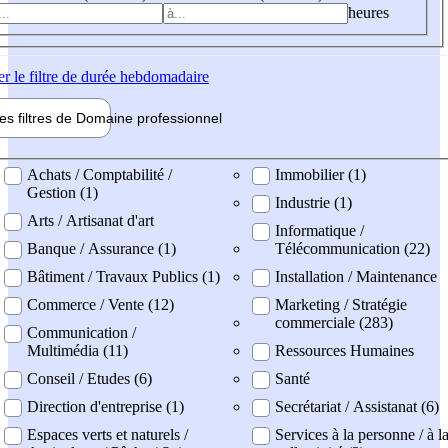
heures
er
le filtre de durée hebdomadaire
les filtres de
Domaine pro
fessionnel
ne professionel
Achats / Comptabilité /
Immobilier (1)
Gestion (1)
Industrie (1)
Arts / Artisanat d'art
Informatique /
Banque / Assurance (1)
Télécommunication (22)
Bâtiment / Travaux Publics (1)
Installation / Maintenance
Commerce / Vente (12)
Marketing / Stratégie
commerciale (283)
Communication /
Multimédia (11)
Ressources Humaines
Conseil / Etudes (6)
Santé
Direction d'entreprise (1)
Secrétariat / Assistanat (6)
Espaces verts et naturels /
Services à la personne / à l