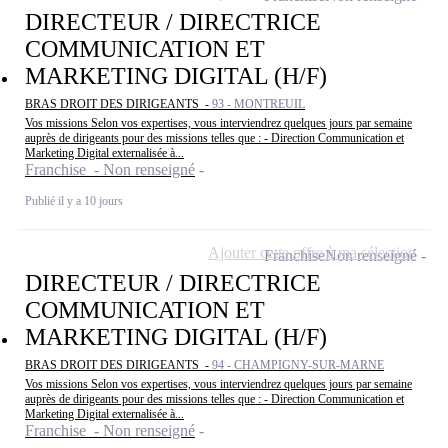
DIRECTEUR / DIRECTRICE
COMMUNICATION ET
MARKETING DIGITAL (H/F)
BRAS DROIT DES DIRIGEANTS -
93 - MONTREUIL
Vos missions Selon vos expertises, vous interviendrez quelques jours par semaine
auprès de dirigeants pour des missions telles que : - Direction Communication et
Marketing Digital externalisée à...
Franchise - Non renseigné
Publié il y a 10 jours
Ajouter cette offre à ma sélection
Franchise
Non renseigné
DIRECTEUR / DIRECTRICE
COMMUNICATION ET
MARKETING DIGITAL (H/F)
BRAS DROIT DES DIRIGEANTS -
94 - CHAMPIGNY-SUR-MARNE
Vos missions Selon vos expertises, vous interviendrez quelques jours par semaine
auprès de dirigeants pour des missions telles que : - Direction Communication et
Marketing Digital externalisée à...
Franchise - Non renseigné