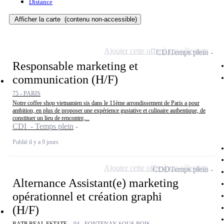
Distance
Afficher la carte
(contenu non-accessible)
Ajouter cette offre à ma sélection
CDI
Temps plein
Responsable marketing et
communication (H/F)
75 - PARIS
Notre coffee shop vietnamien sis dans le 11ème arrondissement de Paris a pour
ambition, en plus de proposer une expérience gustative et culinaire authentique, de
constituer un lieu de rencontre,...
CDI - Temps plein
Publié il y a 9 jours
Ajouter cette offre à ma sélection
CDD
Temps plein
Alternance Assistant(e) marketing
opérationnel et création graphi
(H/F)
RATP REAL ESTATE -
94 - FONTENAY SOUS BOIS