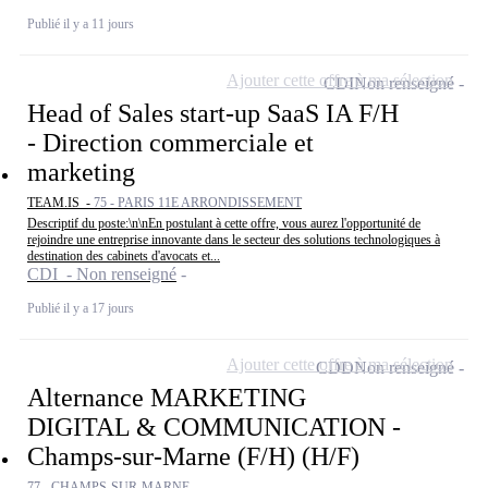
Publié il y a 11 jours
Ajouter cette offre à ma sélection
CDI
Non renseigné
Head of Sales start-up SaaS IA F/H
- Direction commerciale et
marketing
TEAM.IS -
75 - PARIS 11E ARRONDISSEMENT
Descriptif du poste:\n\nEn postulant à cette offre, vous aurez l'opportunité de
rejoindre une entreprise innovante dans le secteur des solutions technologiques à
destination des cabinets d'avocats et...
CDI - Non renseigné
Publié il y a 17 jours
Ajouter cette offre à ma sélection
CDD
Non renseigné
Alternance MARKETING
DIGITAL & COMMUNICATION -
Champs-sur-Marne (F/H) (H/F)
77 - CHAMPS-SUR-MARNE