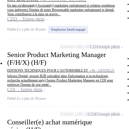
En tant qu'alternant(e) Assistant(e) marketing opérationnel et création graphique
vous intégrerez l'équipe de notre Responsable marketing opérationnel et digital.
Vous contribuerez à la mise en œuvre...
CDD - Temps plein
Publié il y a plus de 30 jours
Employeur handi-engagé
Ajouter cette offre à ma sélection
CDI
Temps plein
Senior Product Marketing Manager
(F/H/X) (H/F)
EDITIONS TECHNIQUES POUR L'AUTOMOBILE ET -
94 - GENTILLY
Infopro Digital, groupe B2B spécialisé dans l'information et la technologie,
recherche actuellement un(e) Senior Product Marketing Manager en CDI pour
renforcer l'équipe de son entité...
CDI - Temps plein
Publié il y a plus de 30 jours
Ajouter cette offre à ma sélection
CDD
Temps plein
Conseiller(e) achat numérique