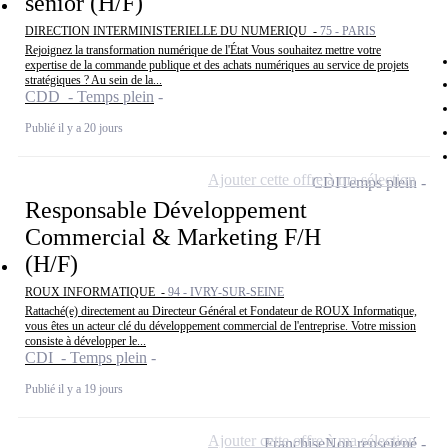
sénior (H/F)
DIRECTION INTERMINISTERIELLE DU NUMERIQU -
75 - PARIS
Rejoignez la transformation numérique de l'État Vous souhaitez mettre votre
expertise de la commande publique et des achats numériques au service de projets
stratégiques ? Au sein de la...
CDD - Temps plein
Publié il y a 20 jours
Ajouter cette offre à ma sélection
CDI
Temps plein
Responsable Développement
Commercial & Marketing F/H
(H/F)
ROUX INFORMATIQUE -
94 - IVRY-SUR-SEINE
Rattaché(e) directement au Directeur Général et Fondateur de ROUX Informatique,
vous êtes un acteur clé du développement commercial de l'entreprise. Votre mission
consiste à développer le...
CDI - Temps plein
Publié il y a 19 jours
Ajouter cette offre à ma sélection
Franchise
Non renseigné