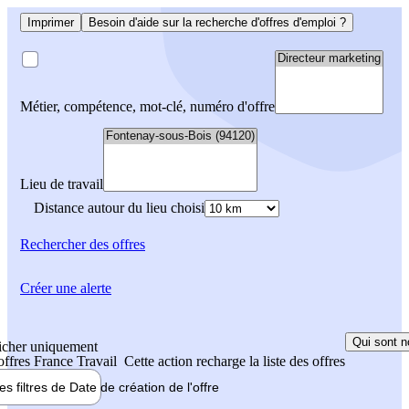
Imprimer
Besoin d'aide sur la recherche d'offres d'emploi ?
Métier, compétence, mot-clé, numéro d'offre
Lieu de travail
Distance autour du lieu choisi
Rechercher
des offres
Créer une alerte
Qui sont n
icher uniquement
 offres France Travail
Cette action recharge la liste des offres
les filtres de
Date de création
de l'offre