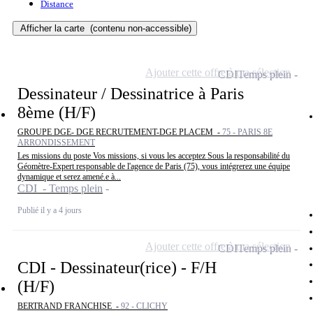
Distance
Afficher la carte
(contenu non-accessible)
Ajouter cette offre à ma sélection
CDI
Temps plein
Dessinateur / Dessinatrice à Paris
8ème (H/F)
GROUPE DGE- DGE RECRUTEMENT-DGE PLACEM -
75 - PARIS 8E
ARRONDISSEMENT
Les missions du poste Vos missions, si vous les acceptez Sous la responsabilité du
Géomètre-Expert responsable de l'agence de Paris (75), vous intégrerez une équipe
dynamique et serez amené.e à...
CDI - Temps plein
Publié il y a 4 jours
Ajouter cette offre à ma sélection
CDI
Temps plein
CDI - Dessinateur(rice) - F/H
(H/F)
BERTRAND FRANCHISE -
92 - CLICHY