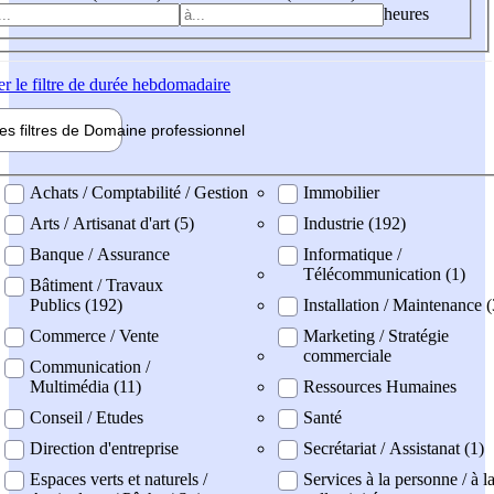
heures
er
le filtre de durée hebdomadaire
les filtres de
Domaine pro
fessionnel
ne professionel
Achats / Comptabilité / Gestion
Immobilier
Arts / Artisanat d'art (5)
Industrie (192)
Banque / Assurance
Informatique /
Télécommunication (1)
Bâtiment / Travaux
Publics (192)
Installation / Maintenance 
Commerce / Vente
Marketing / Stratégie
commerciale
Communication /
Multimédia (11)
Ressources Humaines
Conseil / Etudes
Santé
Direction d'entreprise
Secrétariat / Assistanat (1)
Espaces verts et naturels /
Services à la personne / à l