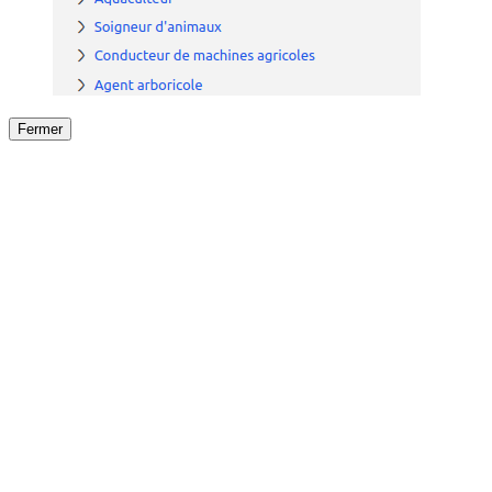
Fermer
Fermer
le détail de l'offre
/
Offre
sur
Offre précéden