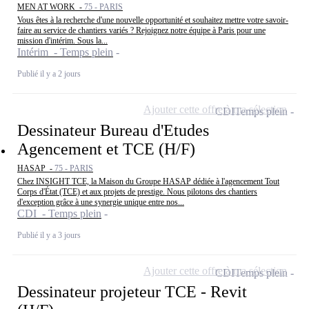
MEN AT WORK -
75 - PARIS
Vous êtes à la recherche d'une nouvelle opportunité et souhaitez mettre votre savoir-
faire au service de chantiers variés ? Rejoignez notre équipe à Paris pour une
mission d'intérim. Sous la...
Intérim - Temps plein
Publié il y a 2 jours
Ajouter cette offre à ma sélection
CDI
Temps plein
Dessinateur Bureau d'Etudes
Agencement et TCE (H/F)
HASAP -
75 - PARIS
Chez INSIGHT TCE, la Maison du Groupe HASAP dédiée à l'agencement Tout
Corps d'État (TCE) et aux projets de prestige. Nous pilotons des chantiers
d'exception grâce à une synergie unique entre nos...
CDI - Temps plein
Publié il y a 3 jours
Ajouter cette offre à ma sélection
CDI
Temps plein
Dessinateur projeteur TCE - Revit