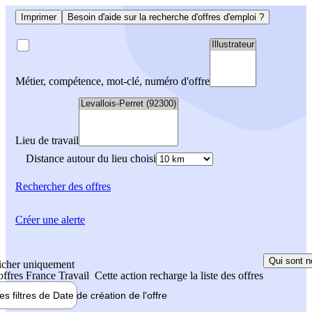
Imprimer
Besoin d'aide sur la recherche d'offres d'emploi ?
Métier, compétence, mot-clé, numéro d'offre
Lieu de travail
Distance autour du lieu choisi
Rechercher
des offres
Créer une alerte
Qui sont n
icher uniquement
 offres France Travail
Cette action recharge la liste des offres
les filtres de
Date de création
de l'offre