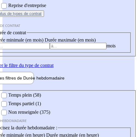
Reprise d'entreprise
plus
de types de contrat
 DE CONTRAT
ée de contrat
ée minimale (en mois)
Durée maximale (en mois)
mois
er
le filtre du type de contrat
les filtres de
Durée hebdo
madaire
 hebdomadaire
Temps plein (58)
Temps partiel (1)
Non renseignée (375)
 HEBDOMADAIRE
cisez la durée hebdomadaire :
ée minimale (en heure)
Durée maximale (en heure)