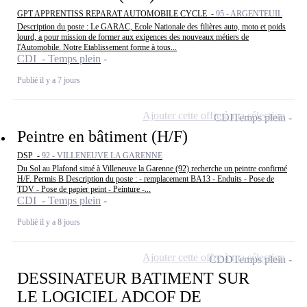
GPT APPRENTISS REPARAT AUTOMOBILE CYCLE -
95 - ARGENTEUIL
Description du poste : Le GARAC, Ecole Nationale des filières auto, moto et poids
lourd, a pour mission de former aux exigences des nouveaux métiers de
l'Automobile. Notre Etablissement forme à tous...
CDI - Temps plein
Publié il y a 7 jours
Ajouter cette offre à ma sélection
CDI
Temps plein
Peintre en bâtiment (H/F)
DSP -
92 - VILLENEUVE LA GARENNE
Du Sol au Plafond situé à Villeneuve la Garenne (92) recherche un peintre confirmé
H/F. Permis B Description du poste : - remplacement BA13 - Enduits - Pose de
TDV - Pose de papier peint - Peinture -...
CDI - Temps plein
Publié il y a 8 jours
Ajouter cette offre à ma sélection
CDD
Temps plein
DESSINATEUR BATIMENT SUR
LE LOGICIEL ADCOF DE