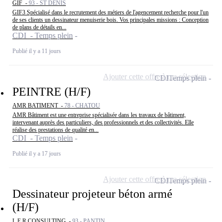
GIF -
93 - ST DENIS
GIF3 Spécialisé dans le recrutement des métiers de l'agencement recherche pour l'un
de ses clients un dessinateur menuiserie bois. Vos principales missions : Conception
de plans de détails en...
CDI - Temps plein
Publié il y a 11 jours
Ajouter cette offre à ma sélection
CDI
Temps plein
PEINTRE (H/F)
AMR BATIMENT -
78 - CHATOU
AMR Bâtiment est une entreprise spécialisée dans les travaux de bâtiment,
intervenant auprès des particuliers, des professionnels et des collectivités. Elle
réalise des prestations de qualité en...
CDI - Temps plein
Publié il y a 17 jours
Ajouter cette offre à ma sélection
CDI
Temps plein
Dessinateur projeteur béton armé
(H/F)
L E R CONSULTING -
93 - PANTIN