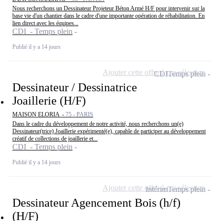
Nous recherchons un Dessinateur Projeteur Béton Armé H/F pour intervenir sur la
base vie d'un chantier dans le cadre d'une importante opération de réhabilitation. En
lien direct avec les équipes...
CDI - Temps plein
Publié il y a 14 jours
Ajouter cette offre à ma sélection
CDI
Temps plein
Dessinateur / Dessinatrice
Joaillerie (H/F)
MAISON ELORIA -
75 - PARIS
Dans le cadre du développement de notre activité, nous recherchons un(e)
Dessinateur(trice) Joaillerie expérimenté(e), capable de participer au développement
créatif de collections de joaillerie et...
CDI - Temps plein
Publié il y a 14 jours
Ajouter cette offre à ma sélection
Intérim
Temps plein
Dessinateur Agencement Bois (h/f)
(H/F)