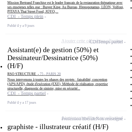
Mission Bertrand Franchise est le leader français de la restauration thématique avec
ses enseignes telles que : Burger King, Au Bureau, Hippopotamus, LÉON, Volfoni,
PITAYA Thaï Street Food, JOYO,...
CDI - Temps plein
Publié il y a 9 jours
Ajouter cette offre à ma sélection
CDI
Temps partiel
Assistant(e) de gestion (50%) et
Dessinateur/Dessinatrice (50%)
(H/F)
RSO STRUCTURE -
75 - PARIS 20
Nous intervenons à toutes les phases des projets : faisabilité, conception
(APS/APD), étude d'exécution (EXE), Méthode de réalisation, expertise
structurelle, diagnostic de sinistre, mise en sécurité...
CDI - Temps partiel
Publié il y a 17 jours
Ajouter cette offre à ma sélection
Profession libérale
Non renseigné
graphiste - illustrateur créatif (H/F)