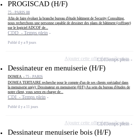
PROGISCAD (H/F)
75 - PARIS 08
Afin de faire évoluer la branche bureau d'étude bâtiment de Security Consulting,
nous recherchons une personne capable de dessiner des plans de bâtiment (coffrage)
sur le logiciel ADCOF de...
CDD - Temps plein
Publié il y a 9 jours
Ajouter cette offre à ma sélection
CDI
Temps plein
Dessinateur en menuiserie (H/F)
DOMEA -
75 - PARIS
DOMEA TERTIAIRE recherche pour le compte d'un de ses clients spécialisé dans
la menuiserie un(e): Dessinateur en menuiserie (H/F) Au sein du bureau d'études de
notre client, vous serez en charge de...
CDI - Temps plein
Publié il y a 11 jours
Ajouter cette offre à ma sélection
CDI
Temps plein
Dessinateur menuiserie bois (H/F)