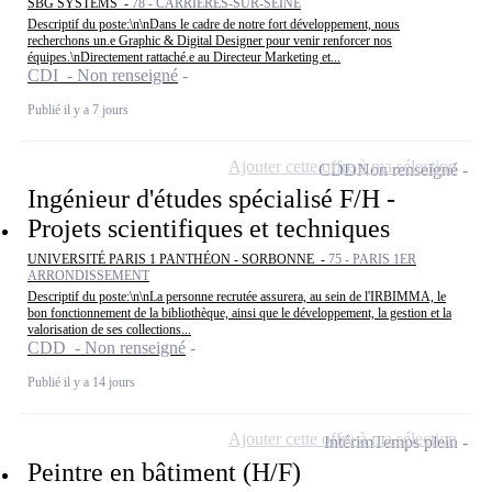
SBG SYSTEMS -
78 - CARRIÈRES-SUR-SEINE
Descriptif du poste:\n\nDans le cadre de notre fort développement, nous
recherchons un.e Graphic & Digital Designer pour venir renforcer nos
équipes.\nDirectement rattaché.e au Directeur Marketing et...
CDI - Non renseigné
Publié il y a 7 jours
Ajouter cette offre à ma sélection
CDD
Non renseigné
Ingénieur d'études spécialisé F/H -
Projets scientifiques et techniques
UNIVERSITÉ PARIS 1 PANTHÉON - SORBONNE -
75 - PARIS 1ER
ARRONDISSEMENT
Descriptif du poste:\n\nLa personne recrutée assurera, au sein de l'IRBIMMA, le
bon fonctionnement de la bibliothèque, ainsi que le développement, la gestion et la
valorisation de ses collections...
CDD - Non renseigné
Publié il y a 14 jours
Ajouter cette offre à ma sélection
Intérim
Temps plein
Peintre en bâtiment (H/F)