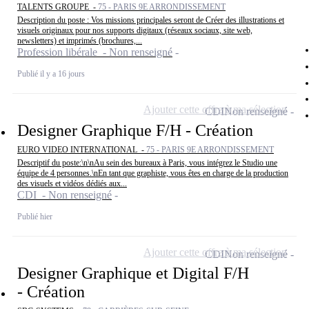
TALENTS GROUPE -
75 - PARIS 9E ARRONDISSEMENT
Description du poste : Vos missions principales seront de Créer des illustrations et
visuels originaux pour nos supports digitaux (réseaux sociaux, site web,
newsletters) et imprimés (brochures,...
Profession libérale - Non renseigné
Publié il y a 16 jours
Ajouter cette offre à ma sélection
CDI
Non renseigné
Designer Graphique F/H - Création
EURO VIDEO INTERNATIONAL -
75 - PARIS 9E ARRONDISSEMENT
Descriptif du poste:\n\nAu sein des bureaux à Paris, vous intégrez le Studio une
équipe de 4 personnes.\nEn tant que graphiste, vous êtes en charge de la production
des visuels et vidéos dédiés aux...
CDI - Non renseigné
Publié hier
Ajouter cette offre à ma sélection
CDI
Non renseigné
Designer Graphique et Digital F/H
- Création