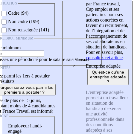
IFICATION
par France travail,
Cap emploi et ses
Cadre (94)
partenaires pour ses
actions concrètes en
Non cadre (199)
faveur du recrutement,
Non renseignée (141)
de l’intégration et de
l’accompagnement de
IRE BRUT MINIMUM
ses collaborateurs en
situation de handicap.
re minimum
Pour en savoir plus,
consultez cet article
.
ssez une périodicité pour le salaire saisi
Entreprise adaptée
NITÉS
Qu'est-ce qu'une
z parmi les 1ers à postuler
entreprise adaptée
résultats
?
urquoi serez-vous parmi les
L'entreprise adaptée
premiers à postuler ?
permet à un travailleur
es de plus de 15 jours,
en situation de
tant moins de 4 candidatures
handicap d'exercer
t France Travail est informé)
une activité
ICAP
professionnelle dans
des conditions
Employeur handi-
adaptées à ses
engagé