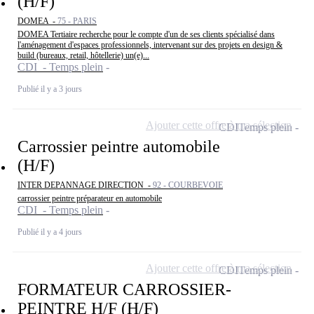
(H/F)
DOMEA -
75 - PARIS
DOMEA Tertiaire recherche pour le compte d'un de ses clients spécialisé dans
l'aménagement d'espaces professionnels, intervenant sur des projets en design &
build (bureaux, retail, hôtellerie) un(e)...
CDI - Temps plein
Publié il y a 3 jours
Ajouter cette offre à ma sélection
CDI
Temps plein
Carrossier peintre automobile
(H/F)
INTER DEPANNAGE DIRECTION -
92 - COURBEVOIE
carrossier peintre préparateur en automobile
CDI - Temps plein
Publié il y a 4 jours
Ajouter cette offre à ma sélection
CDI
Temps plein
FORMATEUR CARROSSIER-
PEINTRE H/F (H/F)