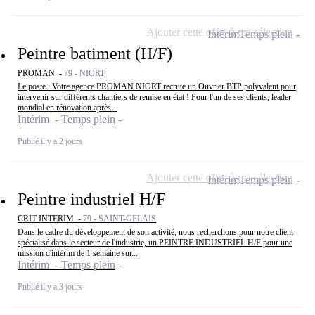
Ajouter cette offre à ma sélection
Intérim
Temps plein
Peintre batiment (H/F)
PROMAN -
79 - NIORT
Le poste : Votre agence PROMAN NIORT recrute un Ouvrier BTP polyvalent pour
intervenir sur différents chantiers de remise en état ! Pour l'un de ses clients, leader
mondial en rénovation après...
Intérim - Temps plein
Publié il y a 2 jours
Ajouter cette offre à ma sélection
Intérim
Temps plein
Peintre industriel H/F
CRIT INTERIM -
79 - SAINT-GELAIS
Dans le cadre du développement de son activité, nous recherchons pour notre client
spécialisé dans le secteur de l'industrie, un PEINTRE INDUSTRIEL H/F pour une
mission d'intérim de 1 semaine sur...
Intérim - Temps plein
Publié il y a 3 jours