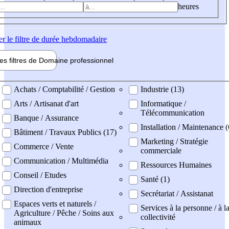
heures
er
le filtre de durée hebdomadaire
les filtres de
Domaine pro
fessionnel
ne professionel
Achats / Comptabilité / Gestion
Industrie (13)
Arts / Artisanat d'art
Informatique /
Télécommunication
Banque / Assurance
Installation / Maintenance (
Bâtiment / Travaux Publics (17)
Marketing / Stratégie
Commerce / Vente
commerciale
Communication / Multimédia
Ressources Humaines
Conseil / Etudes
Santé (1)
Direction d'entreprise
Secrétariat / Assistanat
Espaces verts et naturels /
Services à la personne / à l
Agriculture / Pêche / Soins aux
collectivité
animaux