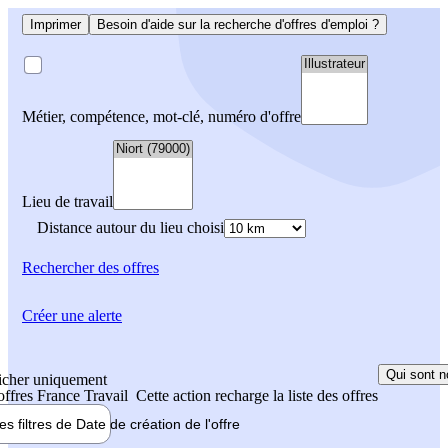
Imprimer
Besoin d'aide sur la recherche d'offres d'emploi ?
Métier, compétence, mot-clé, numéro d'offre
Lieu de travail
Distance autour du lieu choisi
Rechercher
des offres
Créer une alerte
Qui sont n
icher uniquement
 offres France Travail
Cette action recharge la liste des offres
les filtres de
Date de création
de l'offre