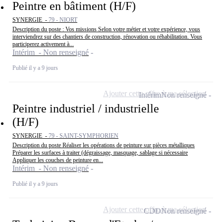
Peintre en bâtiment (H/F)
SYNERGIE -
79 - NIORT
Description du poste : Vos missions Selon votre métier et votre expérience, vous
interviendrez sur des chantiers de construction, rénovation ou réhabilitation. Vous
participerez activement à...
Intérim - Non renseigné
Publié il y a 9 jours
Ajouter cette offre à ma sélection
Intérim
Non renseigné
Peintre industriel / industrielle
(H/F)
SYNERGIE -
79 - SAINT-SYMPHORIEN
Description du poste Réaliser les opérations de peinture sur pièces métalliques
Préparer les surfaces à traiter (dégraissage, masquage, sablage si nécessaire
Appliquer les couches de peinture en...
Intérim - Non renseigné
Publié il y a 9 jours
Ajouter cette offre à ma sélection
CDD
Non renseigné