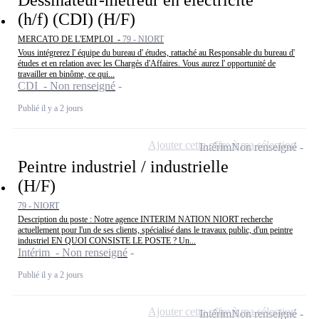
(h/f) (CDI) (H/F)
MERCATO DE L'EMPLOI -
79 - NIORT
Vous intégrerez l' équipe du bureau d' études, rattaché au Responsable du bureau d'
études et en relation avec les Chargés d'Affaires. Vous aurez l' opportunité de
travailler en binôme, ce qui...
CDI - Non renseigné
Publié il y a 2 jours
Ajouter cette offre à ma sélection
Intérim
Non renseigné
Peintre industriel / industrielle
(H/F)
79 - NIORT
Description du poste : Notre agence INTERIM NATION NIORT recherche
actuellement pour l'un de ses clients, spécialisé dans le travaux public, d'un peintre
industriel EN QUOI CONSISTE LE POSTE ? Un...
Intérim - Non renseigné
Publié il y a 2 jours
Ajouter cette offre à ma sélection
Intérim
Non renseigné