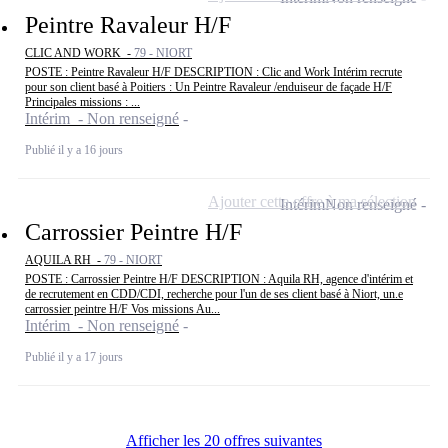
Peintre Ravaleur H/F
CLIC AND WORK -
79 - NIORT
POSTE : Peintre Ravaleur H/F DESCRIPTION : Clic and Work Intérim recrute
pour son client basé à Poitiers : Un Peintre Ravaleur /enduiseur de façade H/F
Principales missions : ...
Intérim - Non renseigné
Publié il y a 16 jours
Ajouter cette offre à ma sélection
Intérim
Non renseigné
Carrossier Peintre H/F
AQUILA RH -
79 - NIORT
POSTE : Carrossier Peintre H/F DESCRIPTION : Aquila RH, agence d'intérim et
de recrutement en CDD/CDI, recherche pour l'un de ses client basé à Niort, un.e
carrossier peintre H/F Vos missions Au...
Intérim - Non renseigné
Publié il y a 17 jours
Afficher les 20 offres suivantes