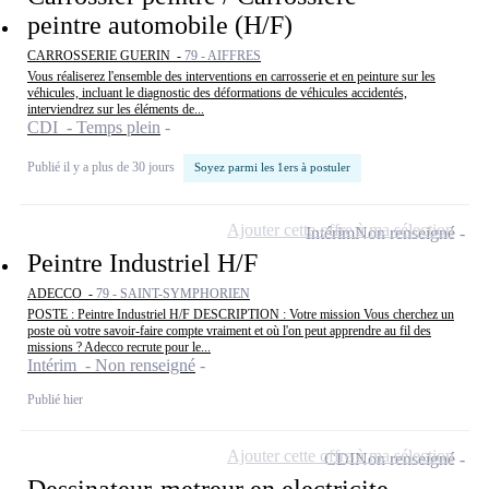
peintre automobile (H/F)
CARROSSERIE GUERIN -
79 - AIFFRES
Vous réaliserez l'ensemble des interventions en carrosserie et en peinture sur les
véhicules, incluant le diagnostic des déformations de véhicules accidentés,
interviendrez sur les éléments de...
CDI - Temps plein
Publié il y a plus de 30 jours
Soyez parmi les 1ers à postuler
Ajouter cette offre à ma sélection
Intérim
Non renseigné
Peintre Industriel H/F
ADECCO -
79 - SAINT-SYMPHORIEN
POSTE : Peintre Industriel H/F DESCRIPTION : Votre mission Vous cherchez un
poste où votre savoir-faire compte vraiment et où l'on peut apprendre au fil des
missions ? Adecco recrute pour le...
Intérim - Non renseigné
Publié hier
Ajouter cette offre à ma sélection
CDI
Non renseigné
Dessinateur-metreur en electricite