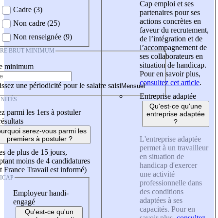
Cap emploi et ses
Cadre (3)
partenaires pour ses
actions concrètes en
Non cadre (25)
faveur du recrutement,
Non renseignée (9)
de l’intégration et de
l’accompagnement de
IRE BRUT MINIMUM
ses collaborateurs en
situation de handicap.
re minimum
Pour en savoir plus,
consultez cet article
.
ssez une périodicité pour le salaire saisi
Entreprise adaptée
NITÉS
Qu'est-ce qu'une
z parmi les 1ers à postuler
entreprise adaptée
résultats
?
urquoi serez-vous parmi les
L'entreprise adaptée
premiers à postuler ?
permet à un travailleur
es de plus de 15 jours,
en situation de
tant moins de 4 candidatures
handicap d'exercer
t France Travail est informé)
une activité
ICAP
professionnelle dans
des conditions
Employeur handi-
adaptées à ses
engagé
capacités. Pour en
Qu'est-ce qu'un
savoir plus,
consultez