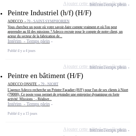
Ajouter cette offre à ma sélection
Intérim
Temps plein
Peintre Industriel (h/f) (H/F)
ADECCO -
79 - SAINT-SYMPHORIEN
Vous cherchez un poste où votre savoir-faire compte vraiment et où l'on peut
apprendre au fil des missions ? Adecco recrute pour le compte de notre client, un
acteur du secteur de la fabrication de...
Intérim - Temps plein
Publié il y a 4 jours
Ajouter cette offre à ma sélection
Intérim
Temps plein
Peintre en bâtiment (H/F)
ADECCO ONSITE -
79 - NIORT
L'agence Adecco recherche un Peintre Façadier (H/F) pour l'un de ses clients à Niort
(79000). Ce poste vous permet de rejoindre une entreprise dynamique en forte
activité. Missions : - Réaliser...
Intérim - Temps plein
Publié il y a 15 jours
Ajouter cette offre à ma sélection
Intérim
Temps plein