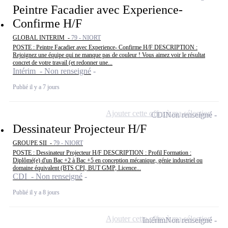
Peintre Facadier avec Experience-
Confirme H/F
GLOBAL INTERIM -
79 - NIORT
POSTE : Peintre Facadier avec Experience- Confirme H/F DESCRIPTION :
Rejoignez une équipe qui ne manque pas de couleur ! Vous aimez voir le résultat
concret de votre travail (et redonner une...
Intérim - Non renseigné
Publié il y a 7 jours
Ajouter cette offre à ma sélection
CDI
Non renseigné
Dessinateur Projecteur H/F
GROUPE SII -
79 - NIORT
POSTE : Dessinateur Projecteur H/F DESCRIPTION : Profil Formation :
Diplômé(e) d'un Bac +2 à Bac +5 en conception mécanique, génie industriel ou
domaine équivalent (BTS CPI, BUT GMP, Licence...
CDI - Non renseigné
Publié il y a 8 jours
Ajouter cette offre à ma sélection
Intérim
Non renseigné