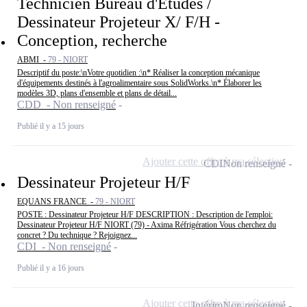
Technicien Bureau d'Etudes /
Dessinateur Projeteur X/ F/H -
Conception, recherche
ABMI -
79 - NIORT
Descriptif du poste:\nVotre quotidien :\n* Réaliser la conception mécanique
d'équipements destinés à l'agroalimentaire sous SolidWorks.\n* Élaborer les
modèles 3D, plans d'ensemble et plans de détail...
CDD - Non renseigné
Publié il y a 15 jours
Ajouter cette offre à ma sélection
CDI
Non renseigné
Dessinateur Projeteur H/F
EQUANS FRANCE -
79 - NIORT
POSTE : Dessinateur Projeteur H/F DESCRIPTION : Description de l'emploi:
Dessinateur Projeteur H/F NIORT (79) - Axima Réfrigération Vous cherchez du
concret ? Du technique ? Rejoignez...
CDI - Non renseigné
Publié il y a 16 jours
Ajouter cette offre à ma sélection
Intérim
Non renseigné