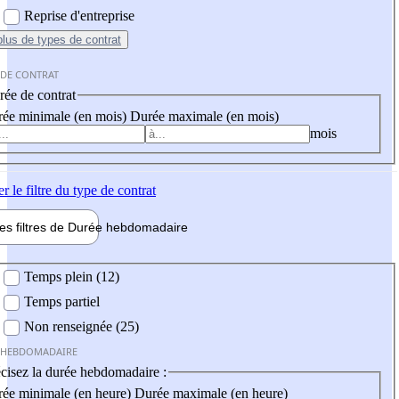
Reprise d'entreprise
plus
de types de contrat
 DE CONTRAT
ée de contrat
ée minimale (en mois)
Durée maximale (en mois)
mois
er
le filtre du type de contrat
les filtres de
Durée hebdo
madaire
 hebdomadaire
Temps plein (12)
Temps partiel
Non renseignée (25)
 HEBDOMADAIRE
cisez la durée hebdomadaire :
ée minimale (en heure)
Durée maximale (en heure)