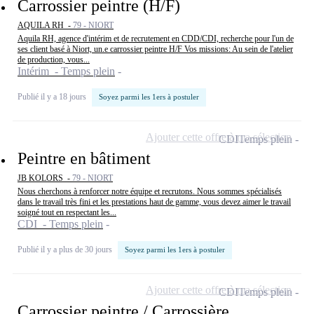
Carrossier peintre (H/F)
AQUILA RH -
79 - NIORT
Aquila RH, agence d'intérim et de recrutement en CDD/CDI, recherche pour l'un de
ses client basé à Niort, un.e carrossier peintre H/F Vos missions: Au sein de l'atelier
de production, vous...
Intérim - Temps plein
Publié il y a 18 jours
Soyez parmi les 1ers à postuler
Ajouter cette offre à ma sélection
CDI
Temps plein
Peintre en bâtiment
JB KOLORS -
79 - NIORT
Nous cherchons à renforcer notre équipe et recrutons. Nous sommes spécialisés
dans le travail très fini et les prestations haut de gamme, vous devez aimer le travail
soigné tout en respectant les...
CDI - Temps plein
Publié il y a plus de 30 jours
Soyez parmi les 1ers à postuler
Ajouter cette offre à ma sélection
CDI
Temps plein
Carrossier peintre / Carrossière