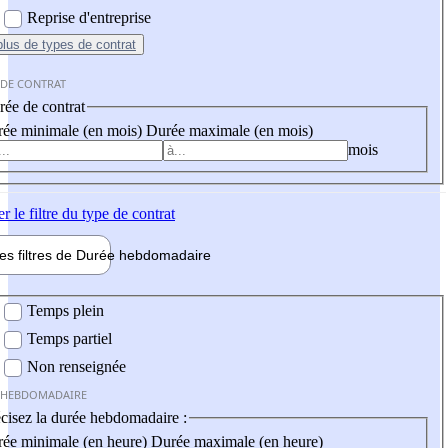
Reprise d'entreprise
plus
de types de contrat
 DE CONTRAT
ée de contrat
ée minimale (en mois)
Durée maximale (en mois)
mois
er
le filtre du type de contrat
les filtres de
Durée hebdo
madaire
 hebdomadaire
Temps plein
Temps partiel
Non renseignée
 HEBDOMADAIRE
cisez la durée hebdomadaire :
ée minimale (en heure)
Durée maximale (en heure)