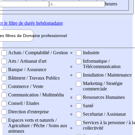
heures
er
le filtre de durée hebdomadaire
les filtres de
Domaine pro
fessionnel
ne professionel
Achats / Comptabilité / Gestion
Industrie
Arts / Artisanat d'art
Informatique /
Télécommunication
Banque / Assurance
Installation / Maintenance
Bâtiment / Travaux Publics
Marketing / Stratégie
Commerce / Vente
commerciale
Communication / Multimédia
Ressources Humaines
Conseil / Etudes
Santé
Direction d'entreprise
Secrétariat / Assistanat
Espaces verts et naturels /
Services à la personne / à l
Agriculture / Pêche / Soins aux
collectivité
animaux