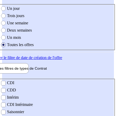
e création de l'offre
Un jour
Trois jours
Une semaine
Deux semaines
Un mois
Toutes les offres
er
le filtre de date de création de l'offre
les filtres de types de
Contrat
de contrat
CDI
CDD
Intérim
CDI Intérimaire
Saisonnier