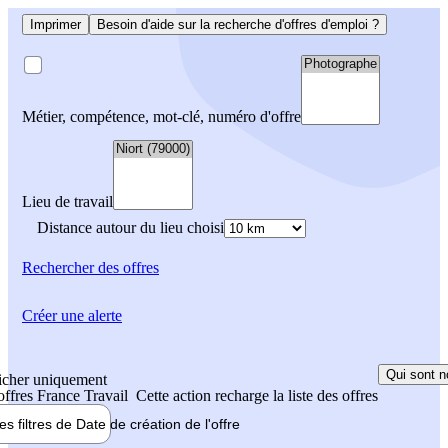
Imprimer
Besoin d'aide sur la recherche d'offres d'emploi ?
Métier, compétence, mot-clé, numéro d'offre
Lieu de travail
Distance autour du lieu choisi
Rechercher
des offres
Créer une alerte
Qui sont n
icher uniquement
 offres France Travail
Cette action recharge la liste des offres
les filtres de
Date de création
de l'offre