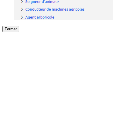
Fermer
Fermer
le détail de l'offre
/
Offre
sur
Offre précéden