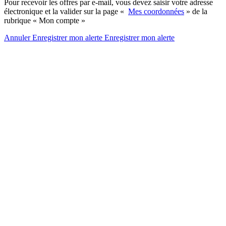
Pour recevoir les offres par e-mail, vous devez saisir votre adresse
électronique et la valider sur la page «
Mes coordonnées
» de la
rubrique « Mon compte »
Annuler
Enregistrer mon alerte
Enregistrer
mon alerte