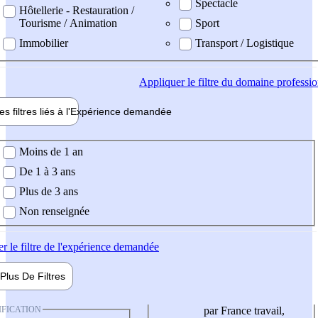
Spectacle
Hôtellerie - Restauration /
Tourisme / Animation
Sport
Immobilier
Transport / Logistique
Appliquer
le filtre du domaine professi
es filtres liés à l'
Expérience
demandée
ience demandée
Moins de 1 an
De 1 à 3 ans
Plus de 3 ans
Non renseignée
er
le filtre de l'expérience demandée
Plus De
Filtres
IFICATION
par France travail,