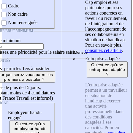
Cap emploi et ses
Cadre
partenaires pour ses
actions concrètes en
Non cadre
faveur du recrutement,
Non renseignée
de l’intégration et de
l’accompagnement de
IRE BRUT MINIMUM
ses collaborateurs en
situation de handicap.
re minimum
Pour en savoir plus,
consultez cet article
.
ssez une périodicité pour le salaire saisi
Entreprise adaptée
NITÉS
Qu'est-ce qu'une
z parmi les 1ers à postuler
entreprise adaptée
?
urquoi serez-vous parmi les
premiers à postuler ?
L'entreprise adaptée
es de plus de 15 jours,
permet à un travailleur
tant moins de 4 candidatures
en situation de
t France Travail est informé)
handicap d'exercer
ICAP
une activité
professionnelle dans
Employeur handi-
des conditions
engagé
adaptées à ses
Qu'est-ce qu'un
capacités. Pour en
employeur handi-
savoir plus,
consultez