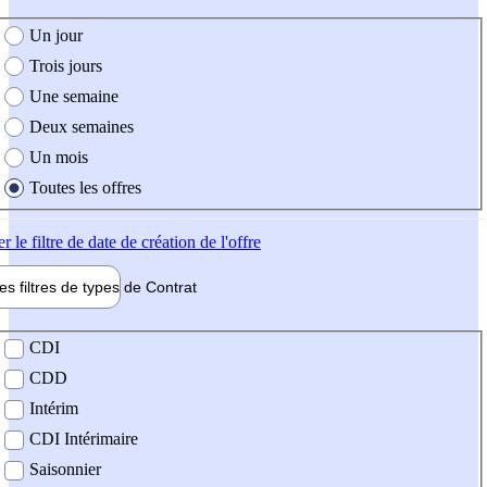
e création de l'offre
Un jour
Trois jours
Une semaine
Deux semaines
Un mois
Toutes les offres
er
le filtre de date de création de l'offre
les filtres de types de
Contrat
de contrat
CDI
CDD
Intérim
CDI Intérimaire
Saisonnier