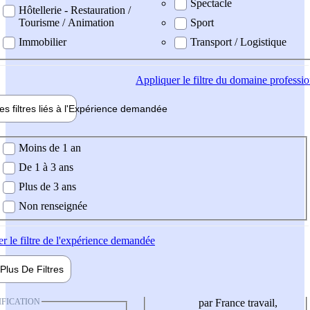
Spectacle
Hôtellerie - Restauration /
Tourisme / Animation
Sport
Immobilier
Transport / Logistique
Appliquer
le filtre du domaine professi
es filtres liés à l'
Expérience
demandée
ience demandée
Moins de 1 an
De 1 à 3 ans
Plus de 3 ans
Non renseignée
er
le filtre de l'expérience demandée
Plus De
Filtres
IFICATION
par France travail,