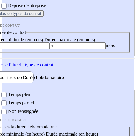
Reprise d'entreprise
plus
de types de contrat
 DE CONTRAT
ée de contrat
ée minimale (en mois)
Durée maximale (en mois)
mois
er
le filtre du type de contrat
les filtres de
Durée hebdo
madaire
 hebdomadaire
Temps plein
Temps partiel
Non renseignée
 HEBDOMADAIRE
cisez la durée hebdomadaire :
ée minimale (en heure)
Durée maximale (en heure)