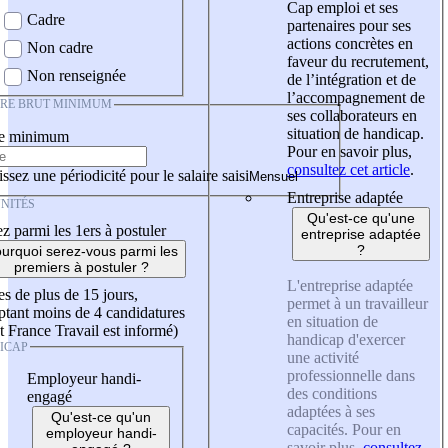
Cap emploi et ses
Cadre
partenaires pour ses
actions concrètes en
Non cadre
faveur du recrutement,
Non renseignée
de l’intégration et de
l’accompagnement de
IRE BRUT MINIMUM
ses collaborateurs en
situation de handicap.
re minimum
Pour en savoir plus,
consultez cet article
.
ssez une périodicité pour le salaire saisi
Entreprise adaptée
NITÉS
Qu'est-ce qu'une
z parmi les 1ers à postuler
entreprise adaptée
?
urquoi serez-vous parmi les
premiers à postuler ?
L'entreprise adaptée
es de plus de 15 jours,
permet à un travailleur
tant moins de 4 candidatures
en situation de
t France Travail est informé)
handicap d'exercer
ICAP
une activité
professionnelle dans
Employeur handi-
des conditions
engagé
adaptées à ses
Qu'est-ce qu'un
capacités. Pour en
employeur handi-
savoir plus,
consultez