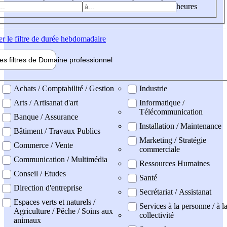
heures
er
le filtre de durée hebdomadaire
les filtres de
Domaine pro
fessionnel
ne professionel
Achats / Comptabilité / Gestion
Industrie
Arts / Artisanat d'art
Informatique /
Télécommunication
Banque / Assurance
Installation / Maintenance
Bâtiment / Travaux Publics
Marketing / Stratégie
Commerce / Vente
commerciale
Communication / Multimédia
Ressources Humaines
Conseil / Etudes
Santé
Direction d'entreprise
Secrétariat / Assistanat
Espaces verts et naturels /
Services à la personne / à l
Agriculture / Pêche / Soins aux
collectivité
animaux