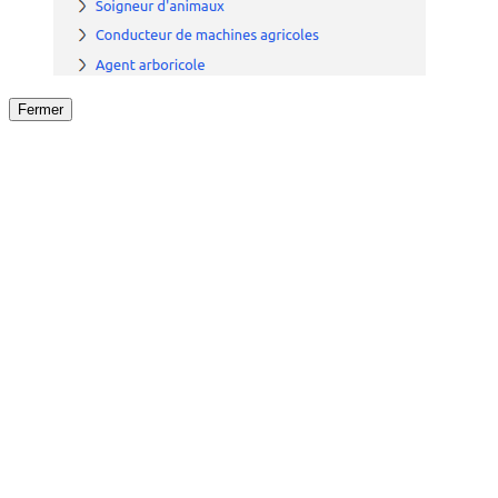
Fermer
Fermer
le détail de l'offre
/
Offre
sur
Offre précéden