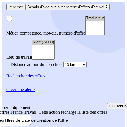
Imprimer
Besoin d'aide sur la recherche d'offres d'emploi ?
Métier, compétence, mot-clé, numéro d'offre
Lieu de travail
Distance autour du lieu choisi
Rechercher
des offres
Créer une alerte
Qui sont n
icher uniquement
 offres France Travail
Cette action recharge la liste des offres
les filtres de
Date de création
de l'offre