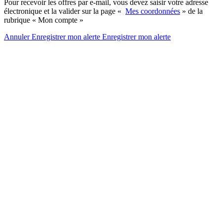
Pour recevoir les offres par e-mail, vous devez saisir votre adresse
électronique et la valider sur la page «
Mes coordonnées
» de la
rubrique « Mon compte »
Annuler
Enregistrer mon alerte
Enregistrer
mon alerte