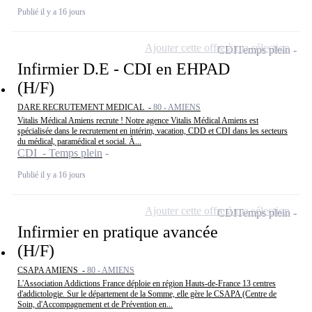
Publié il y a 16 jours
Ajouter cette offre à ma sélection
CDI
Temps plein
Infirmier D.E - CDI en EHPAD
(H/F)
DARE RECRUTEMENT MEDICAL -
80 - AMIENS
Vitalis Médical Amiens recrute ! Notre agence Vitalis Médical Amiens est
spécialisée dans le recrutement en intérim, vacation, CDD et CDI dans les secteurs
du médical, paramédical et social. À...
CDI - Temps plein
Publié il y a 16 jours
Ajouter cette offre à ma sélection
CDI
Temps plein
Infirmier en pratique avancée
(H/F)
CSAPA AMIENS -
80 - AMIENS
L'Association Addictions France déploie en région Hauts-de-France 13 centres
d'addictologie. Sur le département de la Somme, elle gère le CSAPA (Centre de
Soin, d'Accompagnement et de Prévention en...