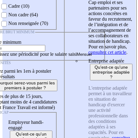
Cap emploi et ses
Cadre (10)
partenaires pour ses
actions concrètes en
Non cadre (64)
faveur du recrutement,
Non renseignée (70)
de l’intégration et de
l’accompagnement de
IRE BRUT MINIMUM
ses collaborateurs en
situation de handicap.
re minimum
Pour en savoir plus,
consultez cet article
.
ssez une périodicité pour le salaire saisi
Entreprise adaptée
NITÉS
Qu'est-ce qu'une
z parmi les 1ers à postuler
entreprise adaptée
résultats
?
urquoi serez-vous parmi les
L'entreprise adaptée
premiers à postuler ?
permet à un travailleur
es de plus de 15 jours,
en situation de
tant moins de 4 candidatures
handicap d'exercer
t France Travail est informé)
une activité
ICAP
professionnelle dans
des conditions
Employeur handi-
adaptées à ses
engagé
capacités. Pour en
Qu'est-ce qu'un
savoir plus,
consultez