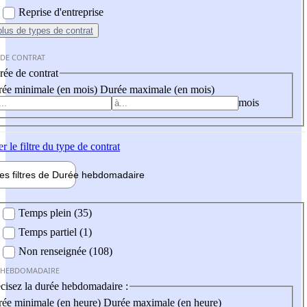
Reprise d'entreprise
plus
de types de contrat
 DE CONTRAT
ée de contrat
ée minimale (en mois)
Durée maximale (en mois)
mois
er
le filtre du type de contrat
les filtres de
Durée hebdo
madaire
 hebdomadaire
Temps plein (35)
Temps partiel (1)
Non renseignée (108)
 HEBDOMADAIRE
cisez la durée hebdomadaire :
ée minimale (en heure)
Durée maximale (en heure)