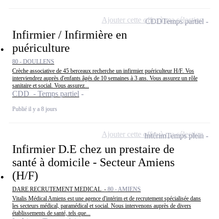
Ajouter cette offre à ma sélection
CDD
Temps partiel
Infirmier / Infirmière en
puériculture
80 - DOULLENS
Crèche associative de 45 berceaux recherche un infirmier puériculteur H/F. Vos
interviendrez auprès d'enfants âgés de 10 semaines à 3 ans. Vous assurez un rôle
sanitaire et social. Vous assurez...
CDD - Temps partiel
Publié il y a 8 jours
Ajouter cette offre à ma sélection
Intérim
Temps plein
Infirmier D.E chez un prestaire de
santé à domicile - Secteur Amiens
(H/F)
DARE RECRUTEMENT MEDICAL -
80 - AMIENS
Vitalis Médical Amiens est une agence d'intérim et de recrutement spécialisée dans
les secteurs médical, paramédical et social. Nous intervenons auprès de divers
établissements de santé, tels que...