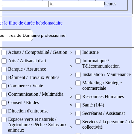
heures
er
le filtre de durée hebdomadaire
les filtres de
Domaine pro
fessionnel
ne professionel
Achats / Comptabilité / Gestion
Industrie
Arts / Artisanat d'art
Informatique /
Télécommunication
Banque / Assurance
Installation / Maintenance
Bâtiment / Travaux Publics
Marketing / Stratégie
Commerce / Vente
commerciale
Communication / Multimédia
Ressources Humaines
Conseil / Etudes
Santé (144)
Direction d'entreprise
Secrétariat / Assistanat
Espaces verts et naturels /
Services à la personne / à l
Agriculture / Pêche / Soins aux
collectivité
animaux