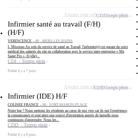
Ajouter cette offre à ma sélection
CDI
Temps plein
Infirmier santé au travail (F/H)
(H/F)
VERESCENCE -
80 - MERS-LES-BAINS
I- Missions Au sein du service de santé au Travail, l'infirmier(e) est garant du suivi
médical des salariés du site en collaboration avec le service inter-entreprise « Ma
Santé Pro ». Il (elle)...
CDI - Temps plein
Publié il y a 7 jours
Ajouter cette offre à ma sélection
CDD
Temps plein
Infirmier (IDE) H/F
COLISEE FRANCE -
80 - FORT-MAHON-PLAGE
Notre but ? Nous mettons les résidents au cœur de nos vies car ils ont l'expérience,
la connaissance et sont ainsi une source d'inspiration auprès de laquelle nous
continuons d'apprendre. Nous les...
CDD - Temps plein
Publié il y a 8 jours