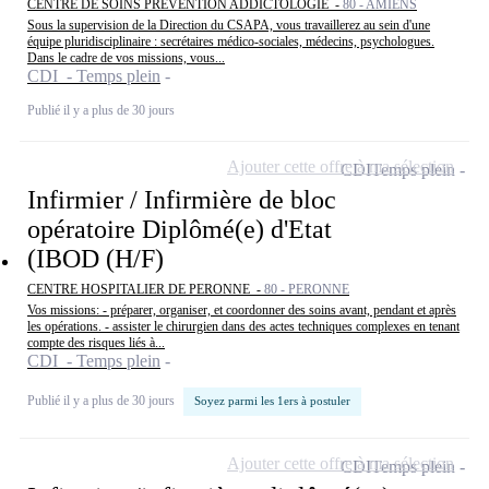
CENTRE DE SOINS PREVENTION ADDICTOLOGIE -
80 - AMIENS
Sous la supervision de la Direction du CSAPA, vous travaillerez au sein d'une
équipe pluridisciplinaire : secrétaires médico-sociales, médecins, psychologues.
Dans le cadre de vos missions, vous...
CDI - Temps plein
Publié il y a plus de 30 jours
Ajouter cette offre à ma sélection
CDI
Temps plein
Infirmier / Infirmière de bloc
opératoire Diplômé(e) d'Etat
(IBOD (H/F)
CENTRE HOSPITALIER DE PERONNE -
80 - PERONNE
Vos missions: - préparer, organiser, et coordonner des soins avant, pendant et après
les opérations. - assister le chirurgien dans des actes techniques complexes en tenant
compte des risques liés à...
CDI - Temps plein
Publié il y a plus de 30 jours
Soyez parmi les 1ers à postuler
Ajouter cette offre à ma sélection
CDI
Temps plein