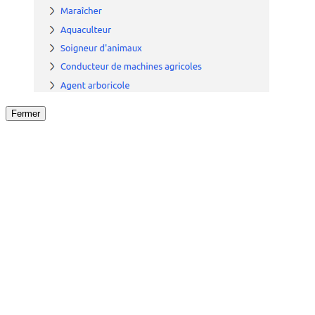
Fermer
Fermer
le détail de l'offre
/
Offre
sur
Offre précéden