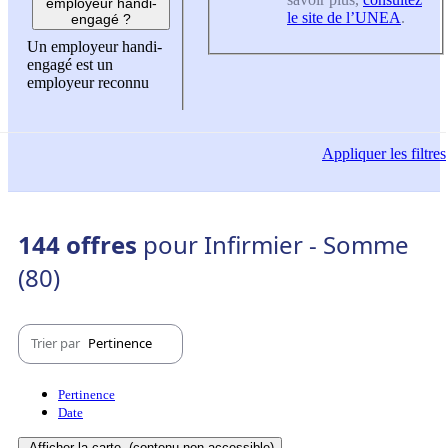
employeur handi-
le site de l’UNEA
.
engagé ?
Un employeur handi-
engagé est un
employeur reconnu
Appliquer
les filtres
144 offres
pour Infirmier - Somme
(80)
Trier par
Pertinence
Pertinence
Date
Afficher la carte
(contenu non-accessible)