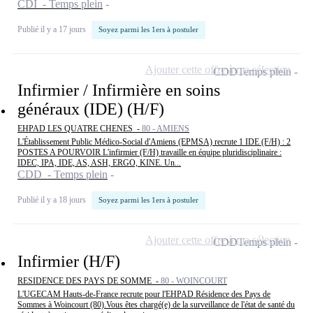
CDI - Temps plein
Publié il y a 17 jours
Soyez parmi les 1ers à postuler
Ajouter cette offre à ma sélection
CDD
Temps plein
Infirmier / Infirmière en soins
généraux (IDE) (H/F)
EHPAD LES QUATRE CHENES -
80 - AMIENS
L'Établissement Public Médico-Social d'Amiens (EPMSA) recrute 1 IDE (F/H) : 2
POSTES A POURVOIR L'infirmier (F/H) travaille en équipe pluridisciplinaire :
IDEC, IPA, IDE, AS, ASH, ERGO, KINE. Un...
CDD - Temps plein
Publié il y a 18 jours
Soyez parmi les 1ers à postuler
Ajouter cette offre à ma sélection
CDD
Temps plein
Infirmier (H/F)
RESIDENCE DES PAYS DE SOMME -
80 - WOINCOURT
L'UGECAM Hauts-de-France recrute pour l'EHPAD Résidence des Pays de
Sommes à Woincourt (80).Vous êtes chargé(e) de la surveillance de l'état de santé du