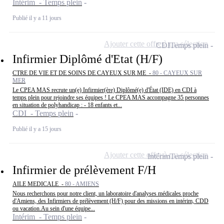
Intérim - Temps plein
Publié il y a 11 jours
Ajouter cette offre à ma sélection
CDI
Temps plein
Infirmier Diplômé d'Etat (H/F)
CTRE DE VIE ET DE SOINS DE CAYEUX SUR ME -
80 - CAYEUX SUR
MER
Le CPEA MAS recrute un(e) Infirmier(ère) Diplômé(e) d'État (IDE) en CDI à
temps plein pour rejoindre ses équipes ! Le CPEA MAS accompagne 35 personnes
en situation de polyhandicap : - 18 enfants et...
CDI - Temps plein
Publié il y a 15 jours
Ajouter cette offre à ma sélection
Intérim
Temps plein
Infirmier de prélèvement F/H
AILE MEDICALE -
80 - AMIENS
Nous recherchons pour notre client, un laboratoire d'analyses médicales proche
d'Amiens, des Infirmiers de prélèvement (H/F) pour des missions en intérim, CDD
ou vacation.Au sein d'une équipe...
Intérim - Temps plein