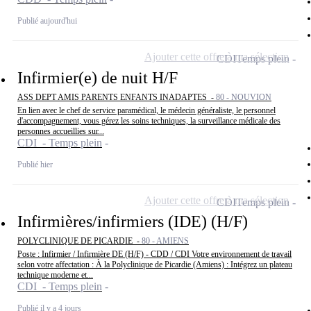
Publié aujourd'hui
Ajouter cette offre à ma sélection
CDI
Temps plein
Infirmier(e) de nuit H/F
ASS DEPT AMIS PARENTS ENFANTS INADAPTES -
80 - NOUVION
En lien avec le chef de service paramédical, le médecin généraliste, le personnel
d'accompagnement, vous gérez les soins techniques, la surveillance médicale des
personnes accueillies sur...
CDI - Temps plein
Publié hier
Ajouter cette offre à ma sélection
CDI
Temps plein
Infirmières/infirmiers (IDE) (H/F)
POLYCLINIQUE DE PICARDIE -
80 - AMIENS
Poste : Infirmier / Infirmière DE (H/F) - CDD / CDI Votre environnement de travail
selon votre affectation : À la Polyclinique de Picardie (Amiens) : Intégrez un plateau
technique moderne et...
CDI - Temps plein
Publié il y a 4 jours