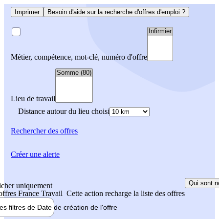
Imprimer
Besoin d'aide sur la recherche d'offres d'emploi ?
Métier, compétence, mot-clé, numéro d'offre
Lieu de travail
Distance autour du lieu choisi
Rechercher
des offres
Créer une alerte
Qui sont n
icher uniquement
 offres France Travail
Cette action recharge la liste des offres
les filtres de
Date de création
de l'offre