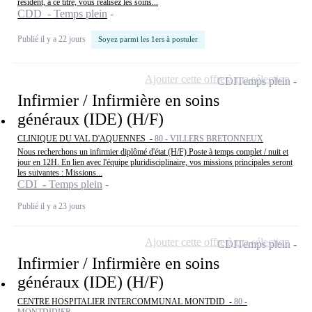
résident, à ce titre, vous réalisez les soins...
CDD - Temps plein
Publié il y a 22 jours
Soyez parmi les 1ers à postuler
Ajouter cette offre à ma sélection
CDI
Temps plein
Infirmier / Infirmière en soins
généraux (IDE) (H/F)
CLINIQUE DU VAL D'AQUENNES -
80 - VILLERS BRETONNEUX
Nous recherchons un infirmier diplômé d'état (H/F) Poste à temps complet / nuit et
jour en 12H. En lien avec l'équipe pluridisciplinaire, vos missions principales seront
les suivantes : Missions...
CDI - Temps plein
Publié il y a 23 jours
Ajouter cette offre à ma sélection
CDI
Temps plein
Infirmier / Infirmière en soins
généraux (IDE) (H/F)
CENTRE HOSPITALIER INTERCOMMUNAL MONTDID -
80 -