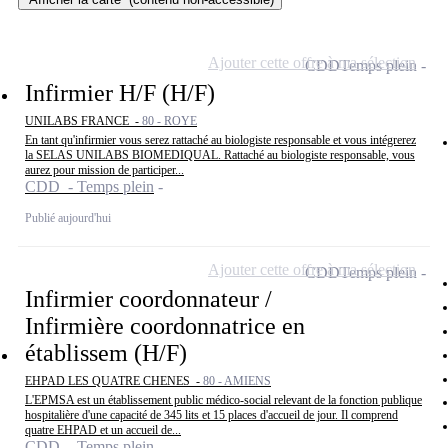
Ajouter cette offre à ma sélection
CDD
Temps plein
Infirmier H/F (H/F)
UNILABS FRANCE -
80 - ROYE
En tant qu'infirmier vous serez rattaché au biologiste responsable et vous intégrerez
la SELAS UNILABS BIOMEDIQUAL. Rattaché au biologiste responsable, vous
aurez pour mission de participer...
CDD - Temps plein
Publié aujourd'hui
Ajouter cette offre à ma sélection
CDD
Temps plein
Infirmier coordonnateur /
Infirmière coordonnatrice en
établissem (H/F)
EHPAD LES QUATRE CHENES -
80 - AMIENS
L'EPMSA est un établissement public médico-social relevant de la fonction publique
hospitalière d'une capacité de 345 lits et 15 places d'accueil de jour. Il comprend
quatre EHPAD et un accueil de...
CDD - Temps plein