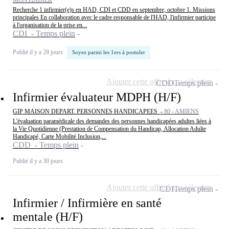
MONTDIDIER
Recherche 1 infirmier(e)s en HAD, CDI et CDD en septembre, octobre 1. Missions
principales En collaboration avec le cadre responsable de l'HAD, l'infirmier participe
à l'organisation de la prise en...
CDI - Temps plein
Publié il y a 28 jours
Soyez parmi les 1ers à postuler
Ajouter cette offre à ma sélection
CDD
Temps plein
Infirmier évaluateur MDPH (H/F)
GIP MAISON DEPART. PERSONNES HANDICAPEES -
80 - AMIENS
L'évaluation paramédicale des demandes des personnes handicapées adultes liées à
la Vie Quotidienne (Prestation de Compensation du Handicap, Allocation Adulte
Handicapé, Carte Mobilité Inclusion,...
CDD - Temps plein
Publié il y a 30 jours
Ajouter cette offre à ma sélection
CDI
Temps plein
Infirmier / Infirmière en santé
mentale (H/F)