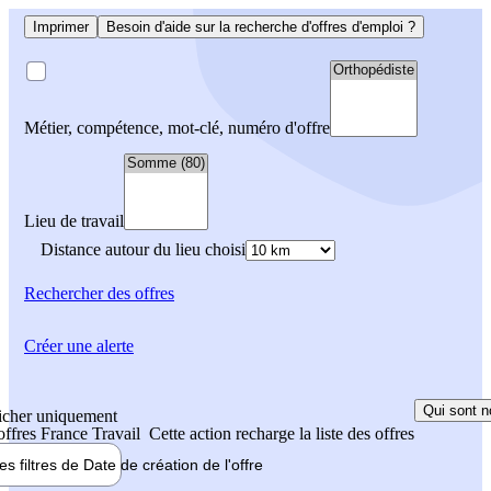
Imprimer
Besoin d'aide sur la recherche d'offres d'emploi ?
Métier, compétence, mot-clé, numéro d'offre
Lieu de travail
Distance autour du lieu choisi
Rechercher
des offres
Créer une alerte
Qui sont n
icher uniquement
 offres France Travail
Cette action recharge la liste des offres
les filtres de
Date de création
de l'offre