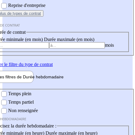
Reprise d'entreprise
plus
de types de contrat
 DE CONTRAT
ée de contrat
ée minimale (en mois)
Durée maximale (en mois)
mois
er
le filtre du type de contrat
les filtres de
Durée hebdo
madaire
 hebdomadaire
Temps plein
Temps partiel
Non renseignée
 HEBDOMADAIRE
cisez la durée hebdomadaire :
ée minimale (en heure)
Durée maximale (en heure)