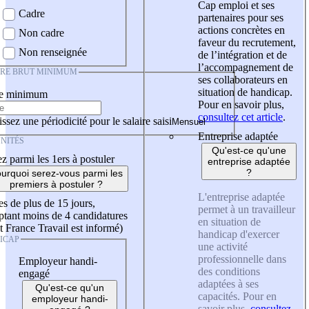
Cap emploi et ses
Cadre
partenaires pour ses
actions concrètes en
Non cadre
faveur du recrutement,
Non renseignée
de l’intégration et de
l’accompagnement de
IRE BRUT MINIMUM
ses collaborateurs en
situation de handicap.
re minimum
Pour en savoir plus,
consultez cet article
.
ssez une périodicité pour le salaire saisi
Entreprise adaptée
NITÉS
Qu'est-ce qu'une
z parmi les 1ers à postuler
entreprise adaptée
?
urquoi serez-vous parmi les
premiers à postuler ?
L'entreprise adaptée
es de plus de 15 jours,
permet à un travailleur
tant moins de 4 candidatures
en situation de
t France Travail est informé)
handicap d'exercer
ICAP
une activité
professionnelle dans
Employeur handi-
des conditions
engagé
adaptées à ses
Qu'est-ce qu'un
capacités. Pour en
employeur handi-
savoir plus,
consultez