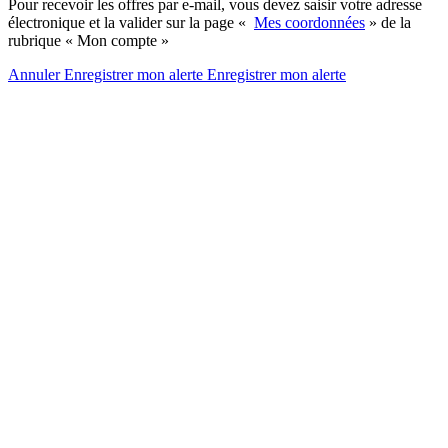
Pour recevoir les offres par e-mail, vous devez saisir votre adresse
électronique et la valider sur la page «
Mes coordonnées
» de la
rubrique « Mon compte »
Annuler
Enregistrer mon alerte
Enregistrer
mon alerte