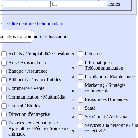
heures
er
le filtre de durée hebdomadaire
les filtres de
Domaine pro
fessionnel
ne professionel
Achats / Comptabilité / Gestion
Industrie
Arts / Artisanat d'art
Informatique /
Télécommunication
Banque / Assurance
Installation / Maintenance
Bâtiment / Travaux Publics
Marketing / Stratégie
Commerce / Vente
commerciale
Communication / Multimédia
Ressources Humaines
Conseil / Etudes
Santé
Direction d'entreprise
Secrétariat / Assistanat
Espaces verts et naturels /
Services à la personne / à l
Agriculture / Pêche / Soins aux
collectivité
animaux