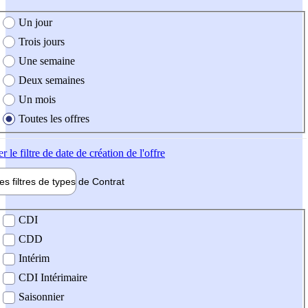
e création de l'offre
Un jour
Trois jours
Une semaine
Deux semaines
Un mois
Toutes les offres
er
le filtre de date de création de l'offre
les filtres de types de
Contrat
de contrat
CDI
CDD
Intérim
CDI Intérimaire
Saisonnier