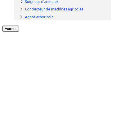
Fermer
Fermer
le détail de l'offre
/
Offre
sur
Offre précéden