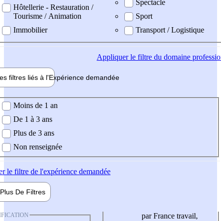
Spectacle
Hôtellerie - Restauration /
Tourisme / Animation
Sport
Immobilier
Transport / Logistique
Appliquer
le filtre du domaine professi
es filtres liés à l'
Expérience
demandée
ience demandée
Moins de 1 an
De 1 à 3 ans
Plus de 3 ans
Non renseignée
er
le filtre de l'expérience demandée
Plus De
Filtres
IFICATION
par France travail,