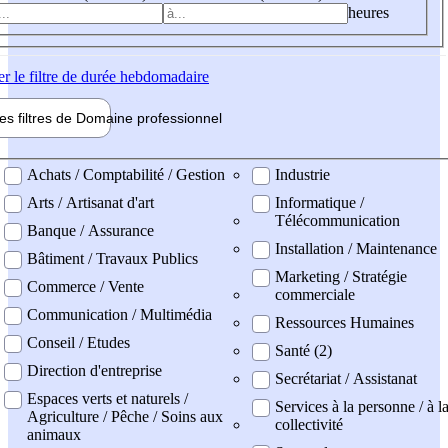
heures
er
le filtre de durée hebdomadaire
les filtres de
Domaine pro
fessionnel
ne professionel
Achats / Comptabilité / Gestion
Industrie
Arts / Artisanat d'art
Informatique /
Télécommunication
Banque / Assurance
Installation / Maintenance
Bâtiment / Travaux Publics
Marketing / Stratégie
Commerce / Vente
commerciale
Communication / Multimédia
Ressources Humaines
Conseil / Etudes
Santé (2)
Direction d'entreprise
Secrétariat / Assistanat
Espaces verts et naturels /
Services à la personne / à l
Agriculture / Pêche / Soins aux
collectivité
animaux