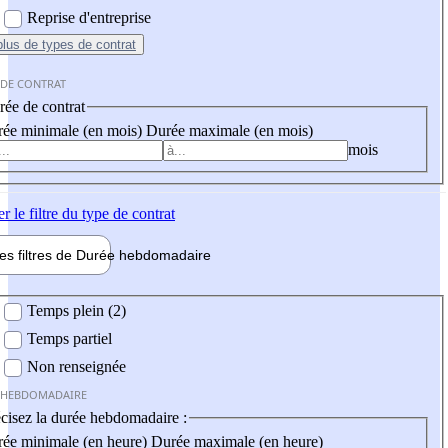
Reprise d'entreprise
plus
de types de contrat
 DE CONTRAT
ée de contrat
ée minimale (en mois)
Durée maximale (en mois)
mois
er
le filtre du type de contrat
les filtres de
Durée hebdo
madaire
 hebdomadaire
Temps plein (2)
Temps partiel
Non renseignée
 HEBDOMADAIRE
cisez la durée hebdomadaire :
ée minimale (en heure)
Durée maximale (en heure)