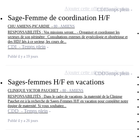
Ajouter cette offre à ma sélection
CDI
Temps plein
Sage-Femme de coordination H/F
CHU AMIENS-PICARDIE -
80 - AMIENS
RESPONSABILITÉS : Vos missions seront... - Organiser et coordonner les
secteurs de son périmètre : Consultations externes de gynécologie et obstétrique et
des HDJ liés à ce secteur, les cours de...
CDI - Temps plein
Publié il y a 19 jours
Ajouter cette offre à ma sélection
CDD
Temps plein
Sages-femmes H/F en vacations
CLINIQUE VICTOR PAUCHET -
80 - AMIENS
RESPONSABILITÉS : Dans le cadre de vacations, la maternité de la Clinique
Pauchet est à la recherche de Sages-Femmes H/F en vacation pour compléter notre
équipe de maternité. Si vous souhaitez...
CDD - Temps plein
Publié il y a 26 jours