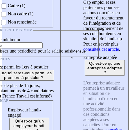
Cap emploi et ses
Cadre (1)
partenaires pour ses
actions concrètes en
Non cadre (1)
faveur du recrutement,
Non renseignée
de l’intégration et de
l’accompagnement de
IRE BRUT MINIMUM
ses collaborateurs en
situation de handicap.
re minimum
Pour en savoir plus,
consultez cet article
.
ssez une périodicité pour le salaire saisi
Entreprise adaptée
NITÉS
Qu'est-ce qu'une
z parmi les 1ers à postuler
entreprise adaptée
?
urquoi serez-vous parmi les
premiers à postuler ?
L'entreprise adaptée
es de plus de 15 jours,
permet à un travailleur
tant moins de 4 candidatures
en situation de
t France Travail est informé)
handicap d'exercer
ICAP
une activité
professionnelle dans
Employeur handi-
des conditions
engagé
adaptées à ses
Qu'est-ce qu'un
capacités. Pour en
employeur handi-
savoir plus,
consultez