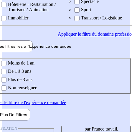
Spectacle
Hôtellerie - Restauration /
Tourisme / Animation
Sport
Immobilier
Transport / Logistique
Appliquer
le filtre du domaine professi
es filtres liés à l'
Expérience
demandée
ience demandée
Moins de 1 an
De 1 à 3 ans
Plus de 3 ans
Non renseignée
er
le filtre de l'expérience demandée
Plus De
Filtres
IFICATION
par France travail,