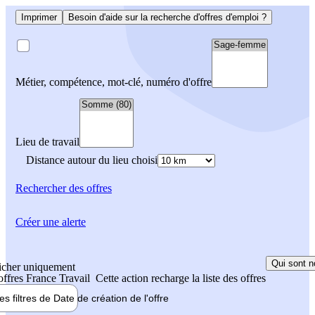
Imprimer
Besoin d'aide sur la recherche d'offres d'emploi ?
Métier, compétence, mot-clé, numéro d'offre
Lieu de travail
Distance autour du lieu choisi
Rechercher
des offres
Créer une alerte
Qui sont n
icher uniquement
 offres France Travail
Cette action recharge la liste des offres
les filtres de
Date de création
de l'offre