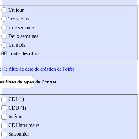
e création de l'offre
Un jour
Trois jours
Une semaine
Deux semaines
Un mois
Toutes les offres
er
le filtre de date de création de l'offre
les filtres de types de
Contrat
de contrat
CDI (1)
CDD (1)
Intérim
CDI Intérimaire
Saisonnier