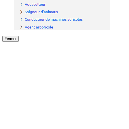
Fermer
Fermer
le détail de l'offre
/
Offre
sur
Offre précéden