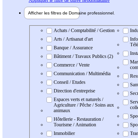
Appliquer
le filtre de durée hebdomadaire
Afficher les filtres de
Domaine pro
fessionnel
Domaine professionel
Achats / Comptabilité / Gestion
Indu
Arts / Artisanat d'art
Info
Tél
Banque / Assurance
Inst
Bâtiment / Travaux Publics (2)
Mark
Commerce / Vente
com
Communication / Multimédia
Res
Conseil / Etudes
San
Direction d'entreprise
Secr
Espaces verts et naturels /
Serv
Agriculture / Pêche / Soins aux
coll
animaux
Spe
Hôtellerie - Restauration /
Tourisme / Animation
Spo
Immobilier
Tran