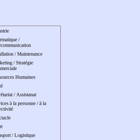
strie
rmatique /
écommunication
allation / Maintenance
eting / Stratégie
merciale
sources Humaines
té
étariat / Assistanat
ices à la personne / à la
ectivité
ctacle
rt
sport / Logistique