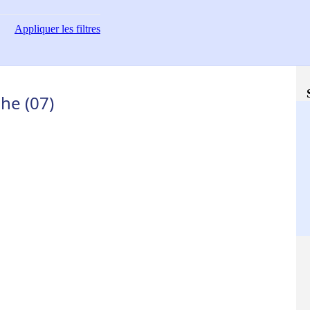
Appliquer
les filtres
he (07)