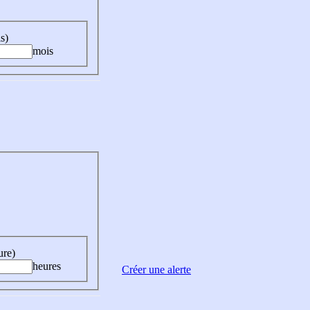
s)
mois
ure)
heures
Créer une alerte