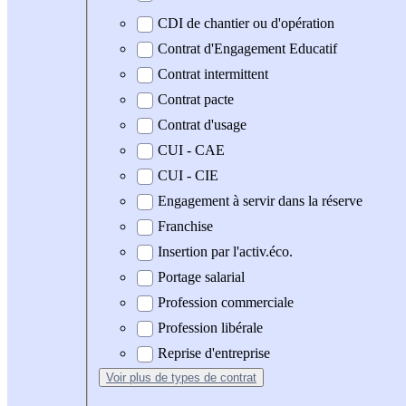
CDI de chantier ou d'opération
Contrat d'Engagement Educatif
Contrat intermittent
Contrat pacte
Contrat d'usage
CUI - CAE
CUI - CIE
Engagement à servir dans la réserve
Franchise
Insertion par l'activ.éco.
Portage salarial
Profession commerciale
Profession libérale
Reprise d'entreprise
Voir plus
de types de contrat