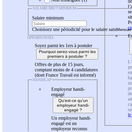
de
l
SALAIRE BRUT MINIMUM
se
si
Salaire minimum
Po
co
Choisissez une périodicité pour le salaire saisi
En
OPPORTUNITÉS
Soyez parmi les 1ers à postuler
Pourquoi serez-vous parmi les
premiers à postuler ?
L'
Offres de plus de 15 jours,
pe
comptant moins de 4 candidatures
en
(dont France Travail est informé)
ha
HANDICAP
un
pr
Employeur handi-
de
engagé
ad
Qu'est-ce qu'un
ca
employeur handi-
sa
engagé ?
le
Un employeur handi-
engagé est un
employeur reconnu