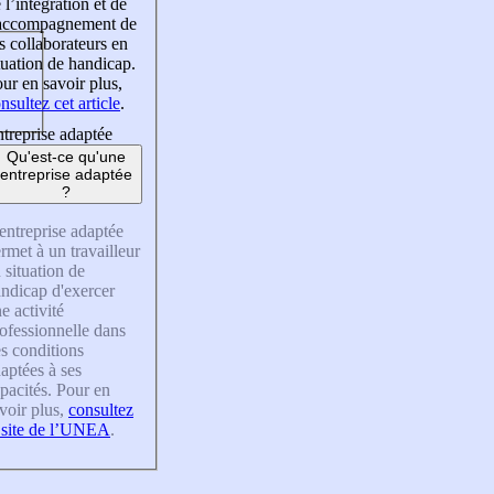
 l’intégration et de
’accompagnement de
s collaborateurs en
tuation de handicap.
ur en savoir plus,
nsultez cet article
.
treprise adaptée
Qu'est-ce qu'une
entreprise adaptée
?
entreprise adaptée
rmet à un travailleur
 situation de
ndicap d'exercer
e activité
ofessionnelle dans
s conditions
aptées à ses
pacités. Pour en
voir plus,
consultez
 site de l’UNEA
.