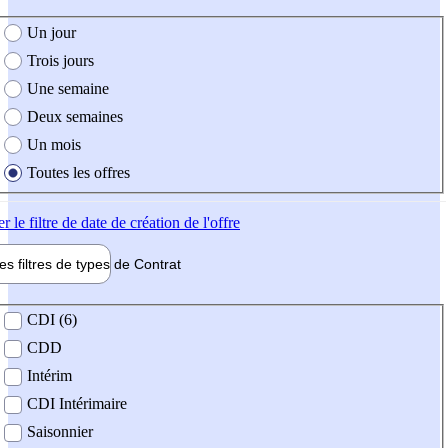
e création de l'offre
Un jour
Trois jours
Une semaine
Deux semaines
Un mois
Toutes les offres
er
le filtre de date de création de l'offre
les filtres de types de
Contrat
de contrat
CDI (6)
CDD
Intérim
CDI Intérimaire
Saisonnier