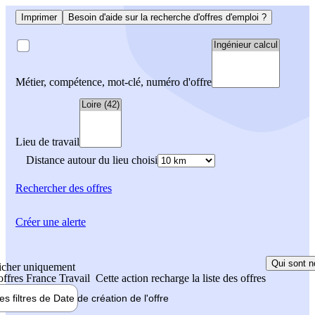
Imprimer
Besoin d'aide sur la recherche d'offres d'emploi ?
Métier, compétence, mot-clé, numéro d'offre
Lieu de travail
Distance autour du lieu choisi
Rechercher
des offres
Créer une alerte
Qui sont n
icher uniquement
 offres France Travail
Cette action recharge la liste des offres
les filtres de
Date de création
de l'offre