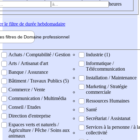
heures
er
le filtre de durée hebdomadaire
les filtres de
Domaine pro
fessionnel
ne professionel
Achats / Comptabilité / Gestion
Industrie (1)
Arts / Artisanat d'art
Informatique /
Télécommunication
Banque / Assurance
Installation / Maintenance
Bâtiment / Travaux Publics (5)
Marketing / Stratégie
Commerce / Vente
commerciale
Communication / Multimédia
Ressources Humaines
Conseil / Etudes
Santé
Direction d'entreprise
Secrétariat / Assistanat
Espaces verts et naturels /
Services à la personne / à l
Agriculture / Pêche / Soins aux
collectivité
animaux