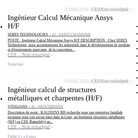
Ajouter cette offre à ma sélection
CDI
Non renseigné
Ingénieur Calcul Mécanique Ansys
H/F
SERES TECHNOLOGIES -
42 - SAINT-CHAMOND
POSTE : Ingénieur Calcul Mécanique Ansys H/F DESCRIPTION : Chez SERES
Technologies, nous accompagnons les industriels dans le développement de produits
et d'équipements innovants, de la conception...
CDI - Non renseigné
Publié hier
Ajouter cette offre à ma sélection
CDI
Non renseigné
Ingénieur calcul de structures
métalliques et charpentes (H/F)
VITALIANS -
42 - MONTBRISON
Description du poste : KALIXENS RH recherche pour une entreprise familiale
reconnue pour son savoir-faire dans la Loire, un Ingénieur structures métalliques
(H/F) en CDI. Rattaché(e) au...
CDI - Non renseigné
Publié il y a 8 jours