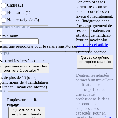
Cap emploi et ses
Cadre (2)
partenaires pour ses
actions concrètes en
Non cadre (1)
faveur du recrutement,
Non renseignée (3)
de l’intégration et de
l’accompagnement de
IRE BRUT MINIMUM
ses collaborateurs en
situation de handicap.
re minimum
Pour en savoir plus,
consultez cet article
.
ssez une périodicité pour le salaire saisi
Entreprise adaptée
NITÉS
Qu'est-ce qu'une
z parmi les 1ers à postuler
entreprise adaptée
?
urquoi serez-vous parmi les
premiers à postuler ?
L'entreprise adaptée
es de plus de 15 jours,
permet à un travailleur
tant moins de 4 candidatures
en situation de
t France Travail est informé)
handicap d'exercer
ICAP
une activité
professionnelle dans
Employeur handi-
des conditions
engagé
adaptées à ses
Qu'est-ce qu'un
capacités. Pour en
employeur handi-
savoir plus,
consultez