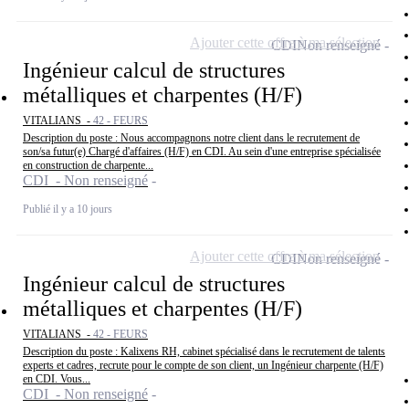
Ajouter cette offre à ma sélection
CDI
Non renseigné
Ingénieur calcul de structures
métalliques et charpentes (H/F)
VITALIANS -
42 - FEURS
Description du poste : Nous accompagnons notre client dans le recrutement de
son/sa futur(e) Chargé d'affaires (H/F) en CDI. Au sein d'une entreprise spécialisée
en construction de charpente...
CDI - Non renseigné
Publié il y a 10 jours
Ajouter cette offre à ma sélection
CDI
Non renseigné
Ingénieur calcul de structures
métalliques et charpentes (H/F)
VITALIANS -
42 - FEURS
Description du poste : Kalixens RH, cabinet spécialisé dans le recrutement de talents
experts et cadres, recrute pour le compte de son client, un Ingénieur charpente (H/F)
en CDI. Vous...
CDI - Non renseigné