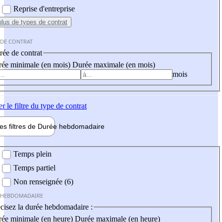
Reprise d'entreprise
plus
de types de contrat
 DE CONTRAT
ée de contrat
ée minimale (en mois)
Durée maximale (en mois)
mois
er
le filtre du type de contrat
les filtres de
Durée hebdo
madaire
 hebdomadaire
Temps plein
Temps partiel
Non renseignée (6)
 HEBDOMADAIRE
cisez la durée hebdomadaire :
ée minimale (en heure)
Durée maximale (en heure)