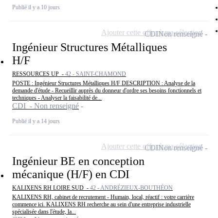
Publié il y a 10 jours
Ajouter cette offre à ma sélection
CDI
Non renseigné
Ingénieur Structures Métalliques
H/F
RESSOURCES UP -
42 - SAINT-CHAMOND
POSTE : Ingénieur Structures Métalliques H/F DESCRIPTION : Analyse de la
demande d'étude - Recueillir auprès du donneur d'ordre ses besoins fonctionnels et
techniques - Analyser la faisabilité de...
CDI - Non renseigné
Publié il y a 14 jours
Ajouter cette offre à ma sélection
CDI
Non renseigné
Ingénieur BE en conception
mécanique (H/F) en CDI
KALIXENS RH LOIRE SUD -
42 - ANDRÉZIEUX-BOUTHÉON
KALIXENS RH, cabinet de recrutement - Humain, local, réactif : votre carrière
commence ici. KALIXENS RH recherche au sein d'une entreprise industrielle
spécialisée dans l'étude, la...