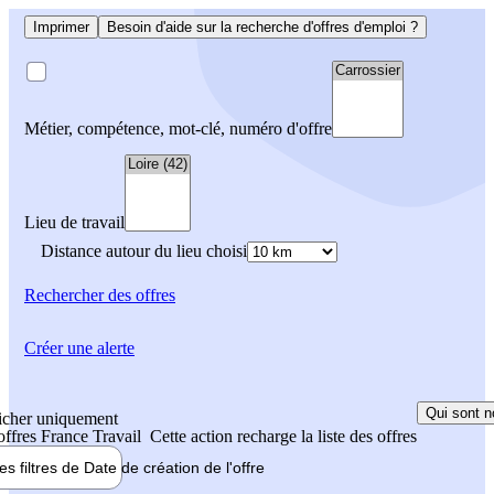
Imprimer
Besoin d'aide sur la recherche d'offres d'emploi ?
Métier, compétence, mot-clé, numéro d'offre
Lieu de travail
Distance autour du lieu choisi
Rechercher
des offres
Créer une alerte
Qui sont n
icher uniquement
 offres France Travail
Cette action recharge la liste des offres
les filtres de
Date de création
de l'offre