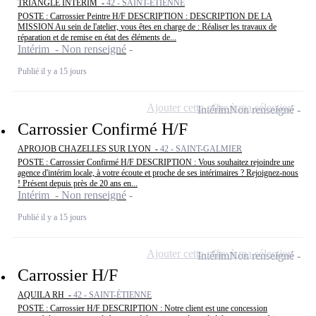
TRIANGLE INTÉRIM -
42 - SAINT-ÉTIENNE
POSTE : Carrossier Peintre H/F DESCRIPTION : DESCRIPTION DE LA
MISSION Au sein de l'atelier, vous êtes en charge de : Réaliser les travaux de
réparation et de remise en état des éléments de...
Intérim - Non renseigné
Publié il y a 15 jours
Ajouter cette offre à ma sélection
Intérim
Non renseigné
Carrossier Confirmé H/F
APROJOB CHAZELLES SUR LYON -
42 - SAINT-GALMIER
POSTE : Carrossier Confirmé H/F DESCRIPTION : Vous souhaitez rejoindre une
agence d'intérim locale, à votre écoute et proche de ses intérimaires ? Rejoignez-nous
! Présent depuis près de 20 ans en...
Intérim - Non renseigné
Publié il y a 15 jours
Ajouter cette offre à ma sélection
Intérim
Non renseigné
Carrossier H/F
AQUILA RH -
42 - SAINT-ÉTIENNE
POSTE : Carrossier H/F DESCRIPTION : Notre client est une concession