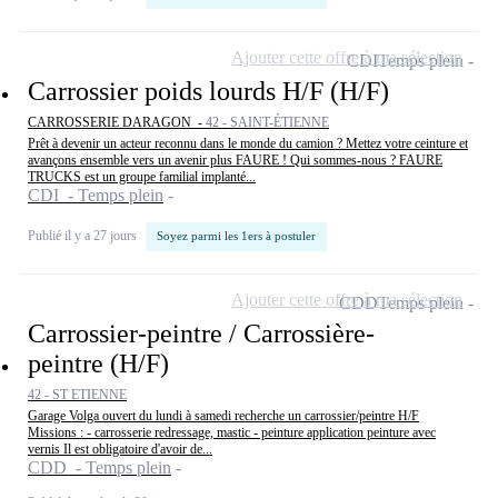
Ajouter cette offre à ma sélection
CDI
Temps plein
Carrossier poids lourds H/F (H/F)
CARROSSERIE DARAGON -
42 - SAINT-ÉTIENNE
Prêt à devenir un acteur reconnu dans le monde du camion ? Mettez votre ceinture et
avançons ensemble vers un avenir plus FAURE ! Qui sommes-nous ? FAURE
TRUCKS est un groupe familial implanté...
CDI - Temps plein
Publié il y a 27 jours
Soyez parmi les 1ers à postuler
Ajouter cette offre à ma sélection
CDD
Temps plein
Carrossier-peintre / Carrossière-
peintre (H/F)
42 - ST ETIENNE
Garage Volga ouvert du lundi à samedi recherche un carrossier/peintre H/F
Missions : - carrosserie redressage, mastic - peinture application peinture avec
vernis Il est obligatoire d'avoir de...
CDD - Temps plein