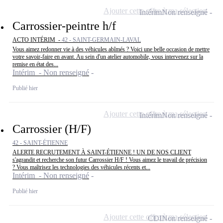
Ajouter cette offre à ma sélection
Intérim
Non renseigné
Carrossier-peintre h/f
ACTO INTÉRIM -
42 - SAINT-GERMAIN-LAVAL
Vous aimez redonner vie à des véhicules abîmés ? Voici une belle occasion de mettre
votre savoir-faire en avant. Au sein d'un atelier automobile, vous intervenez sur la
remise en état des...
Intérim - Non renseigné
Publié hier
Ajouter cette offre à ma sélection
Intérim
Non renseigné
Carrossier (H/F)
42 - SAINT-ÉTIENNE
ALERTE RECRUTEMENT À SAINT-ÉTIENNE ! UN DE NOS CLIENT
s'agrandit et recherche son futur Carrossier H/F ! Vous aimez le travail de précision
? Vous maîtrisez les technologies des véhicules récents et...
Intérim - Non renseigné
Publié hier
Ajouter cette offre à ma sélection
CDI
Non renseigné