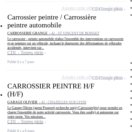
Ajouter cette offre à ma sélection
CDI
Temps plein
Carrossier peintre / Carrossière
peintre automobile
CARROSSERIE GRANGE -
42 - ST VINCENT DE BOISSET
Le carrossier - peintre automobile réalise l'ensemble des interventions en carrosserie
et en peinture sur un véhicule, incluant le diagnostic des déformations de véhicules
accidentés, intervient sur...
CDI - Temps plein
Publié il y a 7 jours
Ajouter cette offre à ma sélection
CDI
Temps plein
CARROSSIER PEINTRE H/F
(H/F)
GARAGE OLIVIER -
42 - CHAZELLES SUR LYON
Le Garage Olivier (agent Peugeot) recherche un(e) Carrossier(ère) pour prendre en
charge l'ensemble de notre activité carrosserie. Vous êtes seul(e) et autonome sur
votre poste. Vos missions...
CDI - Temps plein
Publié il y a 8 jours