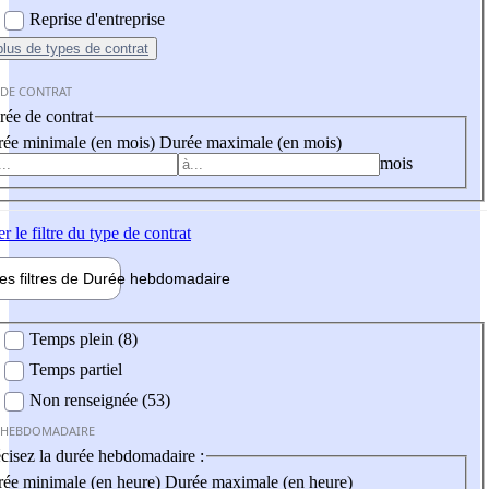
Reprise d'entreprise
plus
de types de contrat
 DE CONTRAT
ée de contrat
ée minimale (en mois)
Durée maximale (en mois)
mois
er
le filtre du type de contrat
les filtres de
Durée hebdo
madaire
 hebdomadaire
Temps plein (8)
Temps partiel
Non renseignée (53)
 HEBDOMADAIRE
cisez la durée hebdomadaire :
ée minimale (en heure)
Durée maximale (en heure)