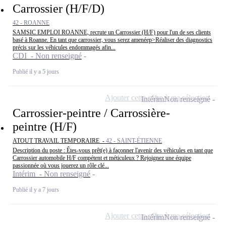
Carrossier (H/F/D)
42 - ROANNE
SAMSIC EMPLOI ROANNE, recrute un Carrossier (H/F) pour l'un de ses clients
basé à Roanne. En tant que carrossier, vous serez amenéep>Réaliser des diagnostics
précis sur les véhicules endommagés afin...
CDI - Non renseigné
Publié il y a 5 jours
Ajouter cette offre à ma sélection
Intérim
Non renseigné
Carrossier-peintre / Carrossière-
peintre (H/F)
ATOUT TRAVAIL TEMPORAIRE -
42 - SAINT-ÉTIENNE
Description du poste : Êtes-vous prêt(e) à façonner l'avenir des véhicules en tant que
Carrossier automobile H/F compétent et méticuleux ? Rejoignez une équipe
passionnée où vous jouerez un rôle clé...
Intérim - Non renseigné
Publié il y a 7 jours
Ajouter cette offre à ma sélection
Intérim
Non renseigné