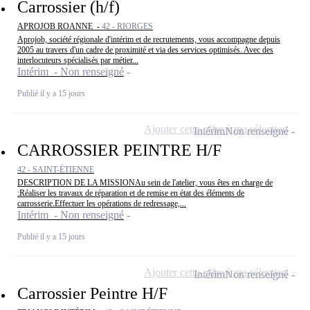
Carrossier (h/f)
APROJOB ROANNE -
42 - RIORGES
Aprojob, société régionale d'intérim et de recrutements, vous accompagne depuis
2005 au travers d'un cadre de proximité et via des services optimisés. Avec des
interlocuteurs spécialisés par métier...
Intérim - Non renseigné
Publié il y a 15 jours
Ajouter cette offre à ma sélection
Intérim
Non renseigné
CARROSSIER PEINTRE H/F
42 - SAINT-ÉTIENNE
DESCRIPTION DE LA MISSIONAu sein de l'atelier, vous êtes en charge de
:Réaliser les travaux de réparation et de remise en état des éléments de
carrosserie.Effectuer les opérations de redressage,...
Intérim - Non renseigné
Publié il y a 15 jours
Ajouter cette offre à ma sélection
Intérim
Non renseigné
Carrossier Peintre H/F