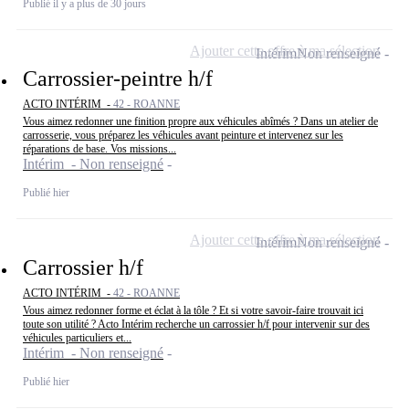
Publié il y a plus de 30 jours
Ajouter cette offre à ma sélection
Intérim
Non renseigné
Carrossier-peintre h/f
ACTO INTÉRIM -
42 - ROANNE
Vous aimez redonner une finition propre aux véhicules abîmés ? Dans un atelier de
carrosserie, vous préparez les véhicules avant peinture et intervenez sur les
réparations de base. Vos missions...
Intérim - Non renseigné
Publié hier
Ajouter cette offre à ma sélection
Intérim
Non renseigné
Carrossier h/f
ACTO INTÉRIM -
42 - ROANNE
Vous aimez redonner forme et éclat à la tôle ? Et si votre savoir-faire trouvait ici
toute son utilité ? Acto Intérim recherche un carrossier h/f pour intervenir sur des
véhicules particuliers et...
Intérim - Non renseigné
Publié hier