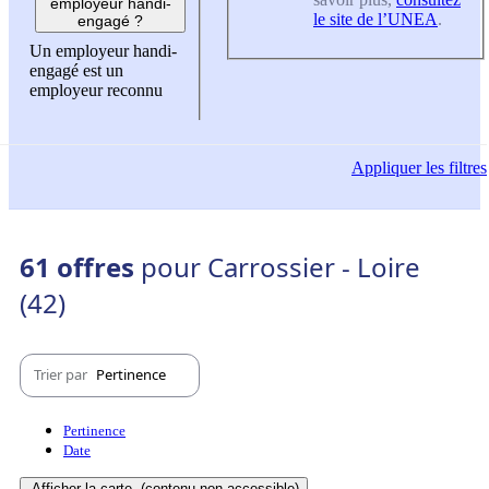
employeur handi-
le site de l’UNEA
.
engagé ?
Un employeur handi-
engagé est un
employeur reconnu
Appliquer
les filtres
61 offres
pour Carrossier - Loire
(42)
Trier par
Pertinence
Pertinence
Date
Afficher la carte
(contenu non-accessible)