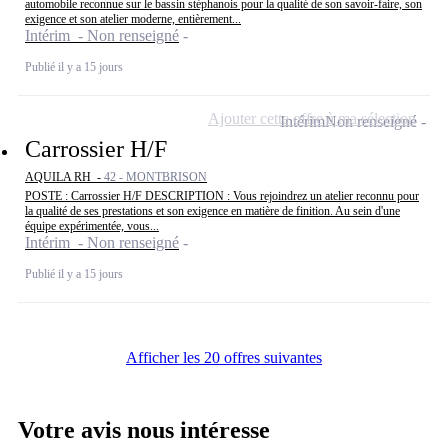
automobile reconnue sur le bassin stéphanois pour la qualité de son savoir-faire, son
exigence et son atelier moderne, entièrement...
Intérim - Non renseigné
Publié il y a 15 jours
Ajouter cette offre à ma sélection
Intérim
Non renseigné
Carrossier H/F
AQUILA RH -
42 - MONTBRISON
POSTE : Carrossier H/F DESCRIPTION : Vous rejoindrez un atelier reconnu pour
la qualité de ses prestations et son exigence en matière de finition. Au sein d'une
équipe expérimentée, vous...
Intérim - Non renseigné
Publié il y a 15 jours
Afficher les 20 offres suivantes
Votre avis nous intéresse