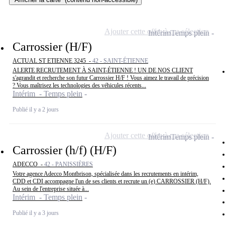
Ajouter cette offre à ma sélection
Intérim
Temps plein
Carrossier (H/F)
ACTUAL ST ETIENNE 3245 -
42 - SAINT-ÉTIENNE
ALERTE RECRUTEMENT À SAINT-ÉTIENNE ! UN DE NOS CLIENT
s'agrandit et recherche son futur Carrossier H/F ! Vous aimez le travail de précision
? Vous maîtrisez les technologies des véhicules récents...
Intérim - Temps plein
Publié il y a 2 jours
Ajouter cette offre à ma sélection
Intérim
Temps plein
Carrossier (h/f) (H/F)
ADECCO -
42 - PANISSIÈRES
Votre agence Adecco Montbrison, spécialisée dans les recrutements en intérim,
CDD et CDI accompagne l'un de ses clients et recrute un (e) CARROSSIER (H/F).
Au sein de l'entreprise située à...
Intérim - Temps plein
Publié il y a 3 jours