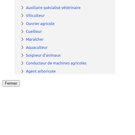
Fermer
Fermer
le détail de l'offre
/
Offre
sur
Offre précéden