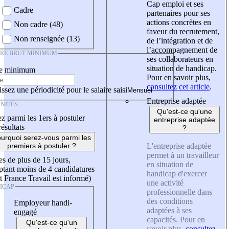
Cap emploi et ses
Cadre
partenaires pour ses
actions concrètes en
Non cadre (48)
faveur du recrutement,
Non renseignée (13)
de l’intégration et de
l’accompagnement de
IRE BRUT MINIMUM
ses collaborateurs en
situation de handicap.
re minimum
Pour en savoir plus,
consultez cet article
.
ssez une périodicité pour le salaire saisi
Entreprise adaptée
NITÉS
Qu'est-ce qu'une
z parmi les 1ers à postuler
entreprise adaptée
résultats
?
urquoi serez-vous parmi les
L'entreprise adaptée
premiers à postuler ?
permet à un travailleur
es de plus de 15 jours,
en situation de
tant moins de 4 candidatures
handicap d'exercer
t France Travail est informé)
une activité
ICAP
professionnelle dans
des conditions
Employeur handi-
adaptées à ses
engagé
capacités. Pour en
Qu'est-ce qu'un
savoir plus,
consultez