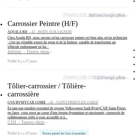
Ajouter cette offre à ma sélection
Intérim
Temps plein
Carrossier Peintre (H/F)
AQUILA RH -
42 - BOËN-SUR-LIGNON
Chez Aquila RH, nous savons qu'un carrossier peintre est bien plus qu'un technicien
: c'est un véritable expert du geste et de la finition, capable de transformer un
véhicule endommagé en lui...
Intérim - Temps plein
Publié il y a 17 jours
Ajouter cette offre à ma sélection
CDI
Temps plein
Tôlier-carrossier / Tôlière-
carrossière
GVA BYMYCAR LOIRE -
42 - SAINT-PRIEST-EN-JAREZ
En tant que membre essentiel du groupe Volkswagen Audi BymyCAR Saint-Priest-
en-Jarez, vous serez au coeur d'une équipe dynamique et passionnée, composée de
collaborateurs prêts à vous accueillir et à...
CDI - Temps plein
Publié il y a 20 jours
Soyez parmi les 1ers à postuler