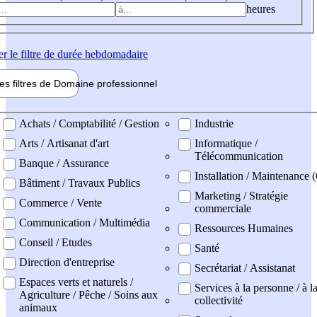
heures
er
le filtre de durée hebdomadaire
les filtres de
Domaine pro
fessionnel
ne professionel
Achats / Comptabilité / Gestion
Industrie
Arts / Artisanat d'art
Informatique /
Télécommunication
Banque / Assurance
Installation / Maintenance 
Bâtiment / Travaux Publics
Marketing / Stratégie
Commerce / Vente
commerciale
Communication / Multimédia
Ressources Humaines
Conseil / Etudes
Santé
Direction d'entreprise
Secrétariat / Assistanat
Espaces verts et naturels /
Services à la personne / à l
Agriculture / Pêche / Soins aux
collectivité
animaux