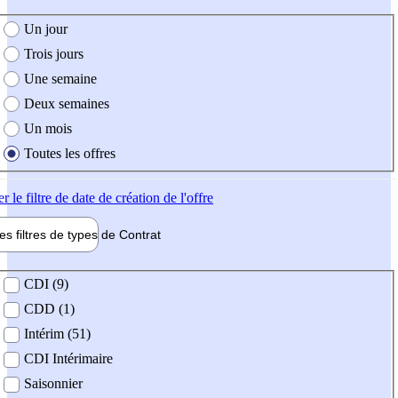
e création de l'offre
Un jour
Trois jours
Une semaine
Deux semaines
Un mois
Toutes les offres
er
le filtre de date de création de l'offre
les filtres de types de
Contrat
de contrat
CDI (9)
CDD (1)
Intérim (51)
CDI Intérimaire
Saisonnier