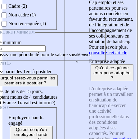
Cap emploi et ses
Cadre (2)
partenaires pour ses
actions concrètes en
Non cadre (1)
faveur du recrutement,
Non renseignée (1)
de l’intégration et de
l’accompagnement de
IRE BRUT MINIMUM
ses collaborateurs en
situation de handicap.
re minimum
Pour en savoir plus,
consultez cet article
.
ssez une périodicité pour le salaire saisi
Entreprise adaptée
NITÉS
Qu'est-ce qu'une
z parmi les 1ers à postuler
entreprise adaptée
?
urquoi serez-vous parmi les
premiers à postuler ?
L'entreprise adaptée
es de plus de 15 jours,
permet à un travailleur
tant moins de 4 candidatures
en situation de
t France Travail est informé)
handicap d'exercer
ICAP
une activité
professionnelle dans
Employeur handi-
des conditions
engagé
adaptées à ses
Qu'est-ce qu'un
capacités. Pour en
employeur handi-
savoir plus,
consultez