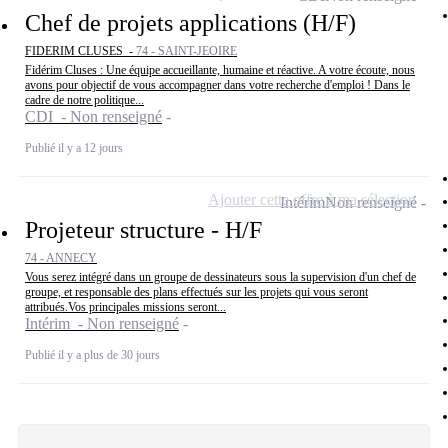
Chef de projets applications (H/F)
FIDERIM CLUSES -
74 - SAINT-JEOIRE
Fidérim Cluses : Une équipe accueillante, humaine et réactive. A votre écoute, nous
avons pour objectif de vous accompagner dans votre recherche d'emploi ! Dans le
cadre de notre politique...
CDI - Non renseigné
Publié il y a 12 jours
Ajouter cette offre à ma sélection
Intérim
Non renseigné
Projeteur structure - H/F
74 - ANNECY
Vous serez intégré dans un groupe de dessinateurs sous la supervision d'un chef de
groupe, et responsable des plans effectués sur les projets qui vous seront
attribués.Vos principales missions seront...
Intérim - Non renseigné
Publié il y a plus de 30 jours