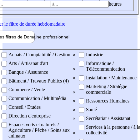
heures
er
le filtre de durée hebdomadaire
les filtres de
Domaine pro
fessionnel
ne professionel
Achats / Comptabilité / Gestion
Industrie
Arts / Artisanat d'art
Informatique /
Télécommunication
Banque / Assurance
Installation / Maintenance
Bâtiment / Travaux Publics (4)
Marketing / Stratégie
Commerce / Vente
commerciale
Communication / Multimédia
Ressources Humaines
Conseil / Etudes
Santé
Direction d'entreprise
Secrétariat / Assistanat
Espaces verts et naturels /
Services à la personne / à l
Agriculture / Pêche / Soins aux
collectivité
animaux