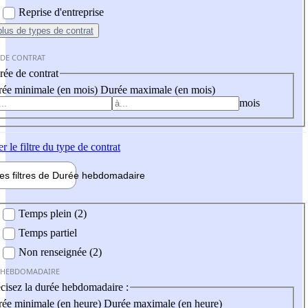
Reprise d'entreprise
plus
de types de contrat
 DE CONTRAT
ée de contrat
ée minimale (en mois)
Durée maximale (en mois)
mois
er
le filtre du type de contrat
les filtres de
Durée hebdo
madaire
 hebdomadaire
Temps plein (2)
Temps partiel
Non renseignée (2)
 HEBDOMADAIRE
cisez la durée hebdomadaire :
ée minimale (en heure)
Durée maximale (en heure)