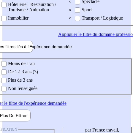
Spectacle
Hôtellerie - Restauration /
Tourisme / Animation
Sport
Immobilier
Transport / Logistique
Appliquer
le filtre du domaine professi
es filtres liés à l'
Expérience
demandée
ience demandée
Moins de 1 an
De 1 à 3 ans (3)
Plus de 3 ans
Non renseignée
er
le filtre de l'expérience demandée
Plus De
Filtres
IFICATION
par France travail,