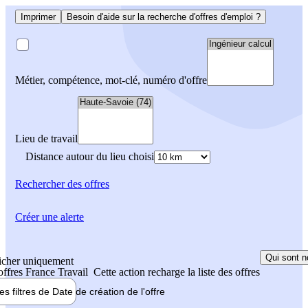
Imprimer
Besoin d'aide sur la recherche d'offres d'emploi ?
Métier, compétence, mot-clé, numéro d'offre
Lieu de travail
Distance autour du lieu choisi
Rechercher
des offres
Créer une alerte
Qui sont n
icher uniquement
 offres France Travail
Cette action recharge la liste des offres
les filtres de
Date de création
de l'offre