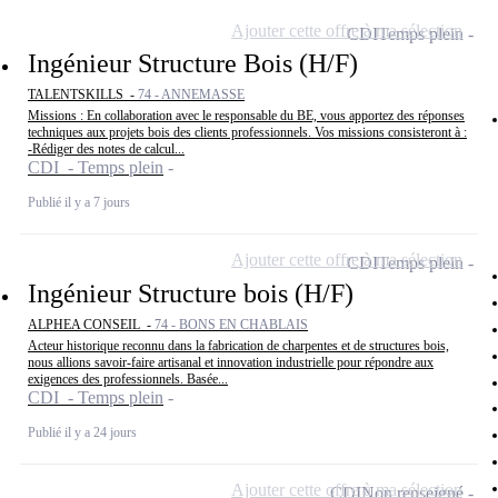
Ajouter cette offre à ma sélection
CDI
Temps plein
Ingénieur Structure Bois (H/F)
TALENTSKILLS -
74 - ANNEMASSE
Missions : En collaboration avec le responsable du BE, vous apportez des réponses
techniques aux projets bois des clients professionnels. Vos missions consisteront à :
-Rédiger des notes de calcul...
CDI - Temps plein
Publié il y a 7 jours
Ajouter cette offre à ma sélection
CDI
Temps plein
Ingénieur Structure bois (H/F)
ALPHEA CONSEIL -
74 - BONS EN CHABLAIS
Acteur historique reconnu dans la fabrication de charpentes et de structures bois,
nous allions savoir-faire artisanal et innovation industrielle pour répondre aux
exigences des professionnels. Basée...
CDI - Temps plein
Publié il y a 24 jours
Ajouter cette offre à ma sélection
CDI
Non renseigné