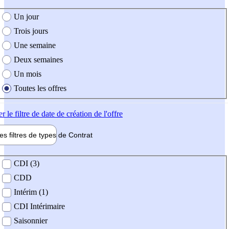
e création de l'offre
Un jour
Trois jours
Une semaine
Deux semaines
Un mois
Toutes les offres
er
le filtre de date de création de l'offre
les filtres de types de
Contrat
de contrat
CDI (3)
CDD
Intérim (1)
CDI Intérimaire
Saisonnier