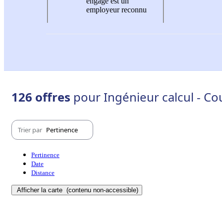
engagé est un
employeur reconnu
126 offres
pour Ingénieur calcul - Co
Trier par
Pertinence
Pertinence
Date
Distance
Afficher la carte
(contenu non-accessible)