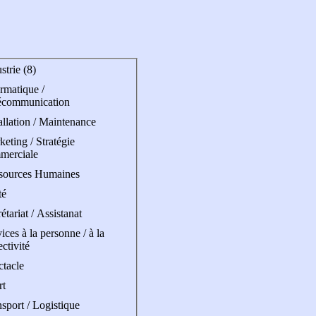
strie (8)
rmatique /
écommunication
allation / Maintenance
eting / Stratégie
merciale
sources Humaines
té
étariat / Assistanat
ices à la personne / à la
ectivité
ctacle
rt
sport / Logistique