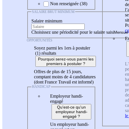
Non renseignée (38)
de
l
SALAIRE BRUT MINIMUM
se
si
Salaire minimum
Po
co
Choisissez une périodicité pour le salaire saisi
En
OPPORTUNITÉS
Soyez parmi les 1ers à postuler
(1)
résultats
Pourquoi serez-vous parmi les
L'
premiers à postuler ?
pe
Offres de plus de 15 jours,
en
comptant moins de 4 candidatures
ha
(dont France Travail est informé)
un
HANDICAP
pr
de
Employeur handi-
ad
engagé
ca
Qu'est-ce qu'un
sa
employeur handi-
le
engagé ?
Un employeur handi-