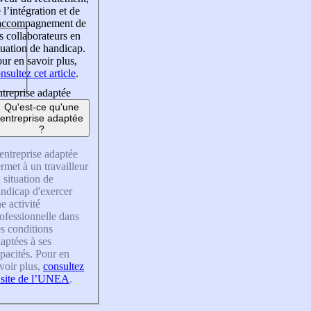
 l’intégration et de
’accompagnement de
s collaborateurs en
tuation de handicap.
ur en savoir plus,
nsultez cet article
.
treprise adaptée
Qu'est-ce qu'une
entreprise adaptée
?
entreprise adaptée
rmet à un travailleur
 situation de
ndicap d'exercer
e activité
ofessionnelle dans
s conditions
aptées à ses
pacités. Pour en
voir plus,
consultez
 site de l’UNEA
.