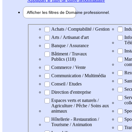
Appliquer
le filtre de durée hebdomadaire
Afficher les filtres de
Domaine pro
fessionnel
Domaine professionel
Achats / Comptabilité / Gestion
Indu
Arts / Artisanat d'art
Info
Tél
Banque / Assurance
Inst
Bâtiment / Travaux
Publics (118)
Mark
com
Commerce / Vente
Res
Communication / Multimédia
San
Conseil / Etudes
Secr
Direction d'entreprise
Serv
Espaces verts et naturels /
coll
Agriculture / Pêche / Soins aux
animaux
Spe
Hôtellerie - Restauration /
Spo
Tourisme / Animation
Tran