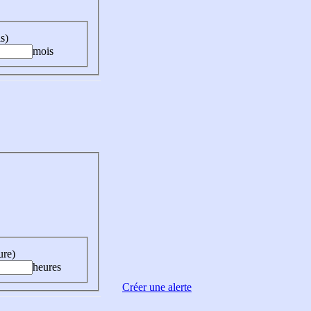
s)
mois
ure)
heures
Créer une alerte