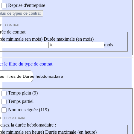
Reprise d'entreprise
plus
de types de contrat
 DE CONTRAT
ée de contrat
ée minimale (en mois)
Durée maximale (en mois)
mois
er
le filtre du type de contrat
les filtres de
Durée hebdo
madaire
 hebdomadaire
Temps plein (9)
Temps partiel
Non renseignée (119)
 HEBDOMADAIRE
cisez la durée hebdomadaire :
ée minimale (en heure)
Durée maximale (en heure)