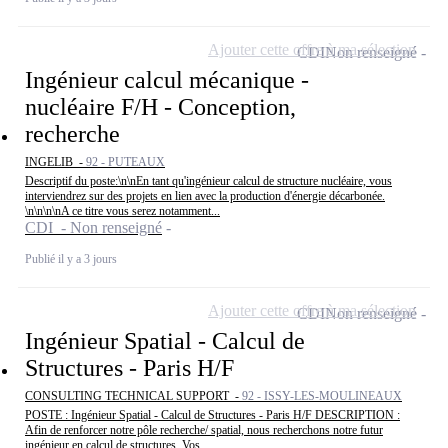
Ajouter cette offre à ma sélection
CDI
Non renseigné
Ingénieur calcul mécanique -
nucléaire F/H - Conception,
recherche
INGELIB -
92 - PUTEAUX
Descriptif du poste:\n\nEn tant qu'ingénieur calcul de structure nucléaire, vous
interviendrez sur des projets en lien avec la production d'énergie décarbonée.
\n\n\n\nA ce titre vous serez notamment...
CDI - Non renseigné
Publié il y a 3 jours
Ajouter cette offre à ma sélection
CDI
Non renseigné
Ingénieur Spatial - Calcul de
Structures - Paris H/F
CONSULTING TECHNICAL SUPPORT -
92 - ISSY-LES-MOULINEAUX
POSTE : Ingénieur Spatial - Calcul de Structures - Paris H/F DESCRIPTION :
Afin de renforcer notre pôle recherche/ spatial, nous recherchons notre futur
ingénieur en calcul de structures. Vos...