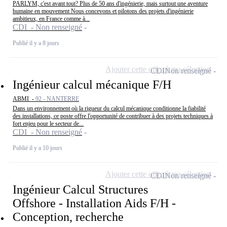
PARLYM, c'est avant tout? Plus de 50 ans d'ingénierie, mais surtout une aventure
humaine en mouvement Nous concevons et pilotons des projets d'ingénierie
ambitieux, en France comme à...
CDI - Non renseigné
Publié il y a 8 jours
Ajouter cette offre à ma sélection
CDI
Non renseigné
Ingénieur calcul mécanique F/H
ABMI -
92 - NANTERRE
Dans un environnement où la rigueur du calcul mécanique conditionne la fiabilité
des installations, ce poste offre l'opportunité de contribuer à des projets techniques à
fort enjeu pour le secteur de...
CDI - Non renseigné
Publié il y a 10 jours
Ajouter cette offre à ma sélection
CDI
Non renseigné
Ingénieur Calcul Structures
Offshore - Installation Aids F/H -
Conception, recherche