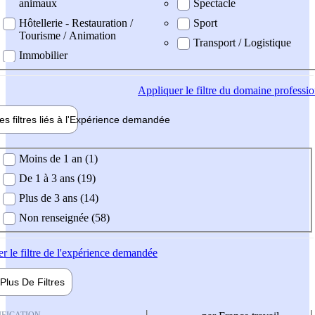
animaux
Spectacle
Hôtellerie - Restauration /
Sport
Tourisme / Animation
Transport / Logistique
Immobilier
Appliquer
le filtre du domaine professi
es filtres liés à l'
Expérience
demandée
ience demandée
Moins de 1 an (1)
De 1 à 3 ans (19)
Plus de 3 ans (14)
Non renseignée (58)
er
le filtre de l'expérience demandée
Plus De
Filtres