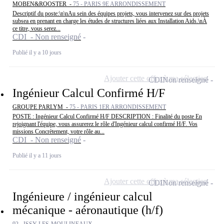
MOBEN&ROOSTER -
75 - PARIS 9E ARRONDISSEMENT
Descriptif du poste:\n\nAu sein des équipes projets, vous intervenez sur des projets
subsea en prenant en charge les études de structures liées aux Installation Aids.\nÀ
ce titre, vous serez...
CDI - Non renseigné
Publié il y a 10 jours
Ajouter cette offre à ma sélection
CDI
Non renseigné
Ingénieur Calcul Confirmé H/F
GROUPE PARLYM -
75 - PARIS 1ER ARRONDISSEMENT
POSTE : Ingénieur Calcul Confirmé H/F DESCRIPTION : Finalité du poste En
rejoignant l'équipe, vous assurerez le rôle d'Ingénieur calcul confirmé H/F. Vos
missions Concrètement, votre rôle au...
CDI - Non renseigné
Publié il y a 11 jours
Ajouter cette offre à ma sélection
CDI
Non renseigné
Ingénieure / ingénieur calcul
mécanique - aéronautique (h/f)