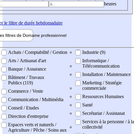
heures
er
le filtre de durée hebdomadaire
les filtres de
Domaine pro
fessionnel
ne professionel
Achats / Comptabilité / Gestion
Industrie (9)
Arts / Artisanat d'art
Informatique /
Télécommunication
Banque / Assurance
Installation / Maintenance
Bâtiment / Travaux
Publics (119)
Marketing / Stratégie
commerciale
Commerce / Vente
Ressources Humaines
Communication / Multimédia
Santé
Conseil / Etudes
Secrétariat / Assistanat
Direction d'entreprise
Services à la personne / à l
Espaces verts et naturels /
collectivité
Agriculture / Pêche / Soins aux