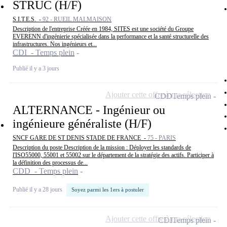
STRUC (H/F)
S.I.T.E.S. -
92 - RUEIL MALMAISON
Description de l'entreprise Créée en 1984, SITES est une société du Groupe
EVERENN d'ingénierie spécialisée dans la performance et la santé structurelle des
infrastructures. Nos ingénieurs et...
CDI - Temps plein
Publié il y a 3 jours
Ajouter cette offre à ma sélection
CDD
Temps plein
ALTERNANCE - Ingénieur ou
ingénieure généraliste (H/F)
SNCF GARE DE ST DENIS STADE DE FRANCE -
75 - PARIS
Description du poste Description de la mission : Déployer les standards de
l'ISO55000, 55001 et 55002 sur le département de la stratégie des actifs. Participer à
la définition des processus de...
CDD - Temps plein
Publié il y a 28 jours
Soyez parmi les 1ers à postuler
Ajouter cette offre à ma sélection
CDI
Temps plein