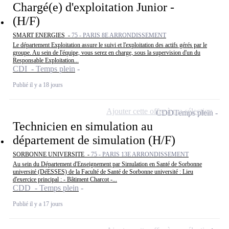
Chargé(e) d'exploitation Junior -
(H/F)
SMART ENERGIES -
75 - PARIS 8E ARRONDISSEMENT
Le département Exploitation assure le suivi et l'exploitation des actifs gérés par le
groupe. Au sein de l'équipe, vous serez en charge, sous la supervision d'un du
Responsable Exploitation...
CDI - Temps plein
Publié il y a 18 jours
Ajouter cette offre à ma sélection
CDD
Temps plein
Technicien en simulation au
département de simulation (H/F)
SORBONNE UNIVERSITE -
75 - PARIS 13E ARRONDISSEMENT
Au sein du Département d'Enseignement par Simulation en Santé de Sorbonne
université (DéESSES) de la Faculté de Santé de Sorbonne université : Lieu
d'exercice principal : - Bâtiment Charcot -...
CDD - Temps plein
Publié il y a 17 jours