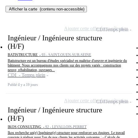
Afficher la carte
(contenu non-accessible)
Ajouter cette offre à ma sélection
CDI
Temps plein
Ingénieur / Ingénieure structure
(H/F)
BATISTRUCTURE -
93 - SAINT-OUEN-SUR-SEINE
Batistructure est un bureau d'études spécialisé en maîtrise d'oeuvre et ingénierie du
bâtiment. Nous accompagnons nos clients sur des projets variés : construction
neuve, réhabilitation, ouvrages...
CDI - Temps plein
Publié il y a 19 jours
Ajouter cette offre à ma sélection
CDI
Temps plein
Ingénieur / Ingénieure structure
(H/F)
IKOS CONSULTING -
92 - LEVALLOIS-PERRET
Ikos recherche un(e) Ingénieur(e) structure pour renforcer ses équipes. Le travail
consiste à réaliser pour l'un de nos clients les activités suivantes : - Calculs de