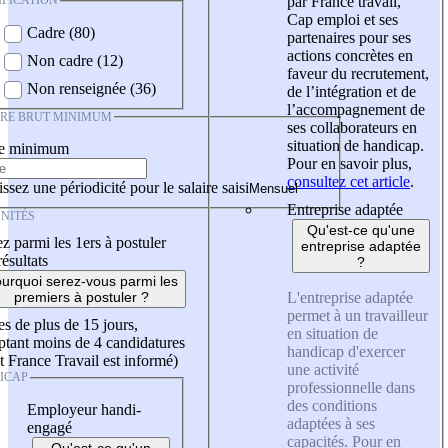
IFICATION
par France travail,
Cap emploi et ses
Cadre (80)
partenaires pour ses
actions concrètes en
Non cadre (12)
faveur du recrutement,
Non renseignée (36)
de l’intégration et de
l’accompagnement de
IRE BRUT MINIMUM
ses collaborateurs en
situation de handicap.
re minimum
Pour en savoir plus,
consultez cet article
.
ssez une périodicité pour le salaire saisi
Entreprise adaptée
NITÉS
Qu'est-ce qu'une
z parmi les 1ers à postuler
entreprise adaptée
résultats
?
urquoi serez-vous parmi les
L'entreprise adaptée
premiers à postuler ?
permet à un travailleur
es de plus de 15 jours,
en situation de
tant moins de 4 candidatures
handicap d'exercer
t France Travail est informé)
une activité
ICAP
professionnelle dans
des conditions
Employeur handi-
adaptées à ses
engagé
capacités. Pour en
Qu'est-ce qu'un