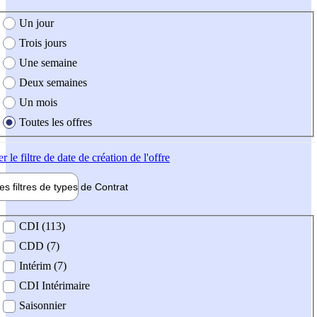
e création de l'offre
Un jour
Trois jours
Une semaine
Deux semaines
Un mois
Toutes les offres
er
le filtre de date de création de l'offre
les filtres de types de
Contrat
de contrat
CDI (113)
CDD (7)
Intérim (7)
CDI Intérimaire
Saisonnier