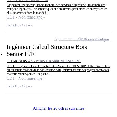
92 - ISSY-LES-MOULINEAUX
Capgemini Engineering, leader mondial des services d'ingénierie , rassemble des
équipes d'ingénieurs , de scientifiques et d'architectes pour aider les entreprises les
plus innovantes dans le monde à...
CDI - Non renseigné
Publié il y a 19 jours
Ajouter cette offre à ma sélection
CDI
Non renseigné
Ingénieur Calcul Structure Bois
Senior H/F
SB PARTNERS -
75 - PARIS 1ER ARRONDISSEMENT
POSTE : Ingénieur Calcul Structure Bois Senior H/F DESCRIPTION : Notre client
est un acteur reconnu de la construction bois, intervenant sur des projets complexes
et à forte valeur ajoutée. En pleine...
CDI - Non renseigné
Publié il y a 19 jours
Afficher les 20 offres suivantes