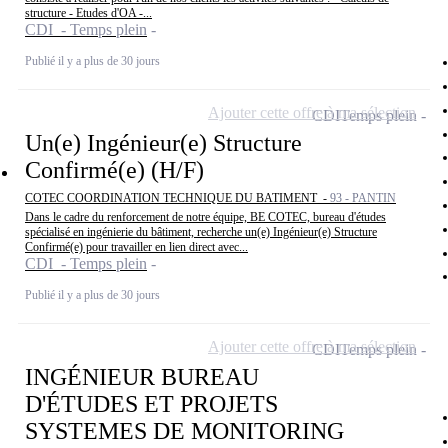
structure - Etudes d'OA -...
CDI - Temps plein
Publié il y a plus de 30 jours
Ajouter cette offre à ma sélection
CDI
Temps plein
Un(e) Ingénieur(e) Structure
Confirmé(e) (H/F)
COTEC COORDINATION TECHNIQUE DU BATIMENT -
93 - PANTIN
Dans le cadre du renforcement de notre équipe, BE COTEC, bureau d'études
spécialisé en ingénierie du bâtiment, recherche un(e) Ingénieur(e) Structure
Confirmé(e) pour travailler en lien direct avec...
CDI - Temps plein
Publié il y a plus de 30 jours
Ajouter cette offre à ma sélection
CDI
Temps plein
INGÉNIEUR BUREAU
D'ÉTUDES ET PROJETS
SYSTEMES DE MONITORING