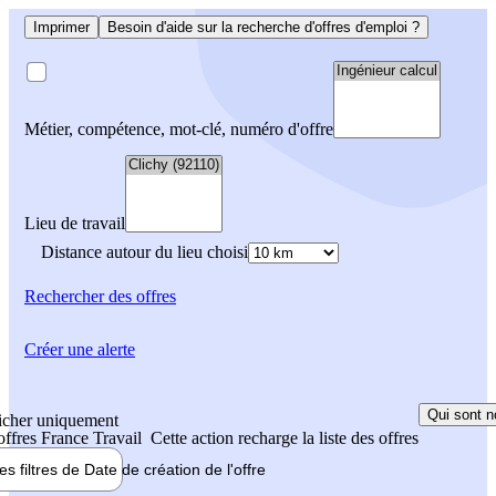
Imprimer
Besoin d'aide sur la recherche d'offres d'emploi ?
Métier, compétence, mot-clé, numéro d'offre
Lieu de travail
Distance autour du lieu choisi
Rechercher
des offres
Créer une alerte
Qui sont n
icher uniquement
 offres France Travail
Cette action recharge la liste des offres
les filtres de
Date de création
de l'offre