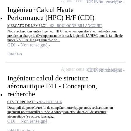
Ajouter cette offre à ma sélection
CDI
Non renseigné
Ingénieur Calcul Haute
Performance (HPC) H/F (CDI)
MERCATO DE L'EMPLOI -
92 - BOULOGNE-BILLANCOURT
Nous recherchons un(e) Ingénieur HPC hautement qualifié(e) et motivé(e) pour
prendre en charge le développement de la stack logicielle IA/HPC pour la famille de
puces VSORA. Il s'agit d'un rôle de...
CDI - Non renseigné
Publié hier
Ajouter cette offre à ma sélection
CDI
Non renseigné
Ingénieur calcul de structure
aéronautique F/H - Conception,
recherche
CTS CORPORATE -
92 - PUTEAUX
Descriptif du poste:\n\nAfin de compléter notre équipe, nous recherchons un
ingénieur pour travailler sur de la conception et/ou du calcul de structure
aéronautique (structure, fuselage,...
CDI - Non renseigné
Publié il y a 3 jours