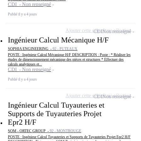
CDI - Non renseigné
Publié il y a 4 jours
Ajouter cette offre à ma sélection
CDI
Non renseigné
Ingénieur Calcul Mécanique H/F
SOPHIA ENGINEERING -
92 - PUTEAUX
POSTE : Ingénieur Calcul Mécanique H/F DESCRIPTION : Poste : * Réaliser les
études de dimensionnement mécanique des pièces et structures * Effectuer des
calculs analytiques et...
CDI - Non renseigné
Publié il y a 4 jours
Ajouter cette offre à ma sélection
CDI
Non renseigné
Ingénieur Calcul Tuyauteries et
Supports de Tuyauteries Projet
Epr2 H/F
SOM - ORTEC GROUP -
92 - MONTROUGE
POSTE : Ingénieur Calcul Tuyauteries et Supports de Tuyauteries Projet Epr2 H/F