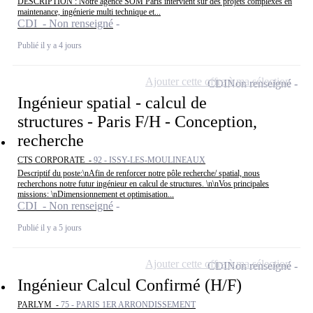
DESCRIPTION : Notre agence SOM Paris intervient sur des projets complexes en
maintenance, ingénierie multi technique et...
CDI - Non renseigné
Publié il y a 4 jours
Ajouter cette offre à ma sélection
CDI
Non renseigné
Ingénieur spatial - calcul de
structures - Paris F/H - Conception,
recherche
CTS CORPORATE -
92 - ISSY-LES-MOULINEAUX
Descriptif du poste:\nAfin de renforcer notre pôle recherche/ spatial, nous
recherchons notre futur ingénieur en calcul de structures. \n\nVos principales
missions: \nDimensionnement et optimisation...
CDI - Non renseigné
Publié il y a 5 jours
Ajouter cette offre à ma sélection
CDI
Non renseigné
Ingénieur Calcul Confirmé (H/F)
PARLYM -
75 - PARIS 1ER ARRONDISSEMENT