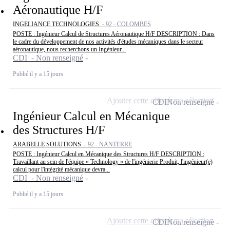
Aéronautique H/F
INGELIANCE TECHNOLOGIES -
92 - COLOMBES
POSTE : Ingénieur Calcul de Structures Aéronautique H/F DESCRIPTION : Dans
le cadre du développement de nos activités d'études mécaniques dans le secteur
aéronautique, nous recherchons un Ingénieur...
CDI - Non renseigné
Publié il y a 15 jours
Ajouter cette offre à ma sélection
CDI
Non renseigné
Ingénieur Calcul en Mécanique
des Structures H/F
ARABELLE SOLUTIONS -
92 - NANTERRE
POSTE : Ingénieur Calcul en Mécanique des Structures H/F DESCRIPTION :
Travaillant au sein de l'équipe « Technology » de l'ingénierie Produit, l'ingénieur(e)
calcul pour l'intégrité mécanique devra...
CDI - Non renseigné
Publié il y a 15 jours
Ajouter cette offre à ma sélection
CDI
Non renseigné