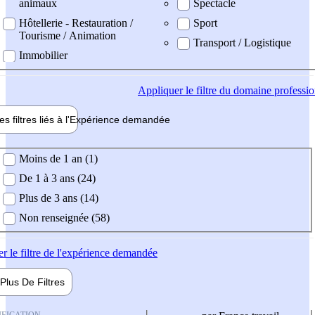
animaux
Spectacle
Hôtellerie - Restauration /
Sport
Tourisme / Animation
Transport / Logistique
Immobilier
Appliquer
le filtre du domaine professi
es filtres liés à l'
Expérience
demandée
ience demandée
Moins de 1 an (1)
De 1 à 3 ans (24)
Plus de 3 ans (14)
Non renseignée (58)
er
le filtre de l'expérience demandée
Plus De
Filtres