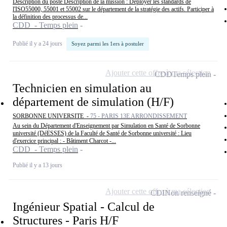
Description du poste Description de la mission : Déployer les standards de
l'ISO55000, 55001 et 55002 sur le département de la stratégie des actifs. Participer à
la définition des processus de...
CDD - Temps plein
Publié il y a 24 jours
Soyez parmi les 1ers à postuler
Ajouter cette offre à ma sélection
CDD
Temps plein
Technicien en simulation au
département de simulation (H/F)
SORBONNE UNIVERSITE -
75 - PARIS 13E ARRONDISSEMENT
Au sein du Département d'Enseignement par Simulation en Santé de Sorbonne
université (DéESSES) de la Faculté de Santé de Sorbonne université : Lieu
d'exercice principal : - Bâtiment Charcot -...
CDD - Temps plein
Publié il y a 13 jours
Ajouter cette offre à ma sélection
CDI
Non renseigné
Ingénieur Spatial - Calcul de
Structures - Paris H/F