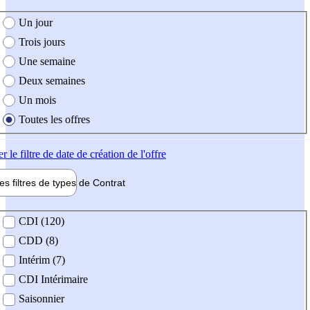
e création de l'offre
Un jour
Trois jours
Une semaine
Deux semaines
Un mois
Toutes les offres
er
le filtre de date de création de l'offre
les filtres de types de
Contrat
de contrat
CDI (120)
CDD (8)
Intérim (7)
CDI Intérimaire
Saisonnier