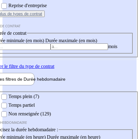
Reprise d'entreprise
plus
de types de contrat
 DE CONTRAT
ée de contrat
ée minimale (en mois)
Durée maximale (en mois)
mois
er
le filtre du type de contrat
les filtres de
Durée hebdo
madaire
 hebdomadaire
Temps plein (7)
Temps partiel
Non renseignée (129)
 HEBDOMADAIRE
cisez la durée hebdomadaire :
ée minimale (en heure)
Durée maximale (en heure)