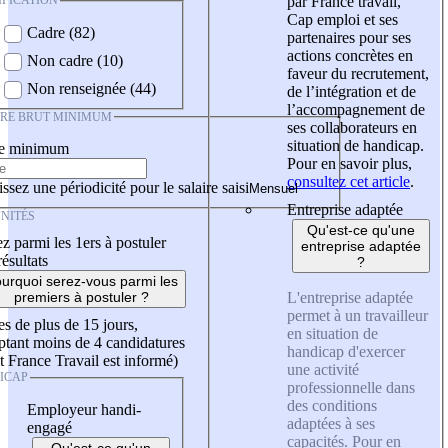
IFICATION
par France travail,
Cap emploi et ses
Cadre (82)
partenaires pour ses
actions concrètes en
Non cadre (10)
faveur du recrutement,
Non renseignée (44)
de l’intégration et de
l’accompagnement de
IRE BRUT MINIMUM
ses collaborateurs en
situation de handicap.
re minimum
Pour en savoir plus,
consultez cet article
.
ssez une périodicité pour le salaire saisi
Entreprise adaptée
NITÉS
Qu'est-ce qu'une
z parmi les 1ers à postuler
entreprise adaptée
résultats
?
urquoi serez-vous parmi les
L'entreprise adaptée
premiers à postuler ?
permet à un travailleur
es de plus de 15 jours,
en situation de
tant moins de 4 candidatures
handicap d'exercer
t France Travail est informé)
une activité
ICAP
professionnelle dans
des conditions
Employeur handi-
adaptées à ses
engagé
capacités. Pour en
Qu'est-ce qu'un