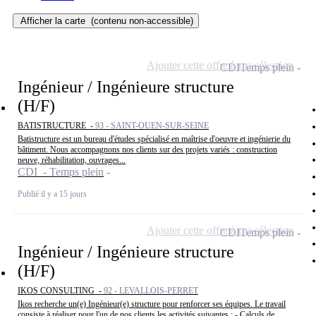
Afficher la carte
(contenu non-accessible)
Ajouter cette offre à ma sélection
CDI
Temps plein
Ingénieur / Ingénieure structure
(H/F)
BATISTRUCTURE -
93 - SAINT-OUEN-SUR-SEINE
Batistructure est un bureau d'études spécialisé en maîtrise d'oeuvre et ingénierie du
bâtiment. Nous accompagnons nos clients sur des projets variés : construction
neuve, réhabilitation, ouvrages...
CDI - Temps plein
Publié il y a 15 jours
Ajouter cette offre à ma sélection
CDI
Temps plein
Ingénieur / Ingénieure structure
(H/F)
IKOS CONSULTING -
92 - LEVALLOIS-PERRET
Ikos recherche un(e) Ingénieur(e) structure pour renforcer ses équipes. Le travail
consiste à réaliser pour l'un de nos clients les activités suivantes : - Calculs de