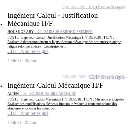
Ajouter cette offre à ma sélection
CDI
Non renseigné
Ingénieur Calcul - Justification
Mécanique H/F
HOUSE OF ABY -
75 - PARIS 8E ARRONDISSEMENT
POSTE : Ingénieur Calcul - Justification Mécanique H/F DESCRIPTION : -
Réaliser le dimensionnement et la justification mécanique des structures (statique,
fatigue selon périmètre) - Construire les...
CDI - Non renseigné
Publié il y a 26 jours
Ajouter cette offre à ma sélection
CDI
Non renseigné
Ingénieur Calcul Mécanique H/F
ALTEN -
92 - BOULOGNE-BILLANCOURT
POSTE : Ingénieur Calcul Mécanique H/F DESCRIPTION : Missions principales -
Réaliser des modélisations éléments finis pour évaluer la tenue mécanique des
structures et orienter les choix de...
CDI - Non renseigné
Publié il y a 27 jours