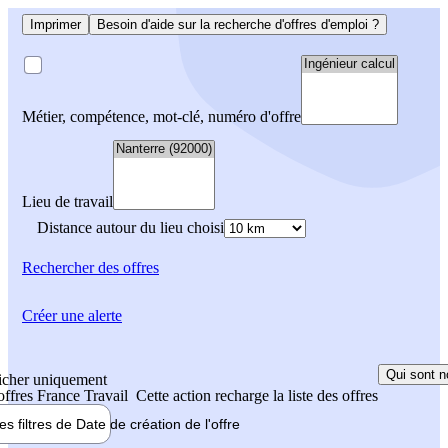
Imprimer
Besoin d'aide sur la recherche d'offres d'emploi ?
Métier, compétence, mot-clé, numéro d'offre
Lieu de travail
Distance autour du lieu choisi
Rechercher
des offres
Créer une alerte
Qui sont n
icher uniquement
 offres France Travail
Cette action recharge la liste des offres
les filtres de
Date de création
de l'offre