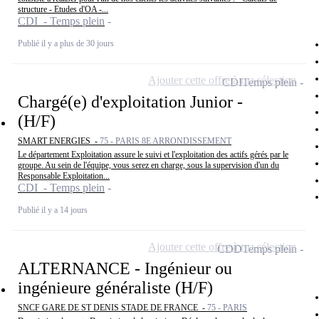
structure - Etudes d'OA -...
CDI - Temps plein
Publié il y a plus de 30 jours
Ajouter cette offre à ma sélection
CDI
Temps plein
Chargé(e) d'exploitation Junior -
(H/F)
SMART ENERGIES -
75 - PARIS 8E ARRONDISSEMENT
Le département Exploitation assure le suivi et l'exploitation des actifs gérés par le
groupe. Au sein de l'équipe, vous serez en charge, sous la supervision d'un du
Responsable Exploitation...
CDI - Temps plein
Publié il y a 14 jours
Ajouter cette offre à ma sélection
CDD
Temps plein
ALTERNANCE - Ingénieur ou
ingénieure généraliste (H/F)
SNCF GARE DE ST DENIS STADE DE FRANCE -
75 - PARIS