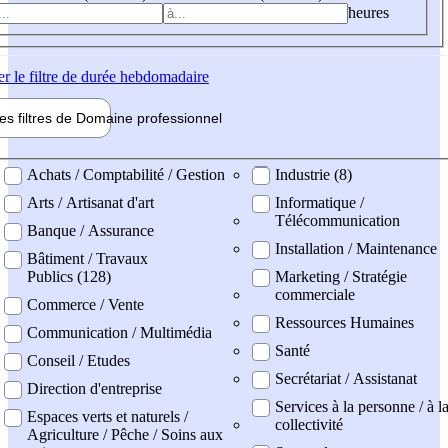
heures
er
le filtre de durée hebdomadaire
les filtres de
Domaine pro
fessionnel
ne professionel
Achats / Comptabilité / Gestion
Industrie (8)
Arts / Artisanat d'art
Informatique /
Télécommunication
Banque / Assurance
Installation / Maintenance
Bâtiment / Travaux
Publics (128)
Marketing / Stratégie
commerciale
Commerce / Vente
Ressources Humaines
Communication / Multimédia
Santé
Conseil / Etudes
Secrétariat / Assistanat
Direction d'entreprise
Services à la personne / à l
Espaces verts et naturels /
collectivité
Agriculture / Pêche / Soins aux