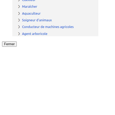
Fermer
Fermer
le détail de l'offre
/
Offre
sur
Offre précéden