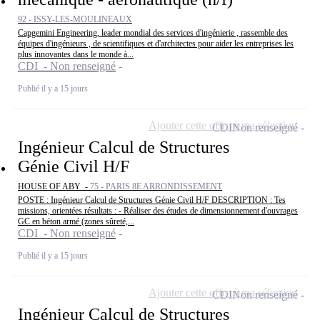
92 - ISSY-LES-MOULINEAUX
Capgemini Engineering, leader mondial des services d'ingénierie , rassemble des
équipes d'ingénieurs , de scientifiques et d'architectes pour aider les entreprises les
plus innovantes dans le monde à...
CDI - Non renseigné
Publié il y a 15 jours
Ajouter cette offre à ma sélection
CDI
Non renseigné
Ingénieur Calcul de Structures
Génie Civil H/F
HOUSE OF ABY -
75 - PARIS 8E ARRONDISSEMENT
POSTE : Ingénieur Calcul de Structures Génie Civil H/F DESCRIPTION : Tes
missions, orientées résultats : - Réaliser des études de dimensionnement d'ouvrages
GC en béton armé (zones sûreté,...
CDI - Non renseigné
Publié il y a 15 jours
Ajouter cette offre à ma sélection
CDI
Non renseigné
Ingénieur Calcul de Structures