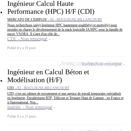
Ingénieur Calcul Haute
Performance (HPC) H/F (CDI)
MERCATO DE L'EMPLOI -
92 - BOULOGNE-BILLANCOURT
Nous recherchons un(e) Ingénieur HPC hautement qualifié(e) et motivé(e) pour
prendre en charge le développement de la stack logicielle IA/HPC pour la famille de
puces VSORA. Il s'agit d'un rôle de...
CDI - Non renseigné
Publié il y a 19 jours
Ajouter cette offre à ma sélection
Intérim
Non renseigné
Ingénieur en Calcul Béton et
Modélisation (H/F)
LTD -
92 - BOULOGNE-BILLANCOURT
LTD, c'est un cabinet de recrutement et une agence de travail temporaire spécialisée
en Ingénierie, Encadrement BTP, Télécom et Tertiaire Haut de Gamme - en France et
à l'international. Nos...
Intérim - Non renseigné
Publié il y a 21 jours