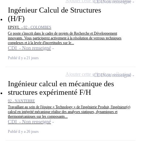
Ajouter cette offre à ma sélection
CDI
Non renseigné
Ingénieur Calcul de Structures
(H/F)
EPSYL -
92 - COLOMBES
Ce poste s'inscrit dans le cadre de projets de Recherche et Développement
innovants. Vous participerez activement à la résolution de verrous techniques
complexes et à la levée d'incertitudes sur le...
CDI - Non renseigné
Publié il y a 21 jours
Ajouter cette offre à ma sélection
CDI
Non renseigné
Ingénieur calcul en mécanique des
structures expérimenté F/H
92 - NANTERRE
Travaillant au sein de l'équipe « Technology » de l'ingénierie Produit, l'ingénieur(e)
calcul en intégrité mécanique réalise des analyses statiques, dynamiques et
thermomécaniques sur les composants...
CDI - Non renseigné
Publié il y a 26 jours