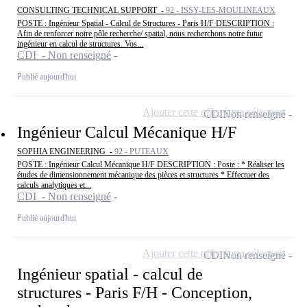
CONSULTING TECHNICAL SUPPORT -
92 - ISSY-LES-MOULINEAUX
POSTE : Ingénieur Spatial - Calcul de Structures - Paris H/F DESCRIPTION :
Afin de renforcer notre pôle recherche/ spatial, nous recherchons notre futur
ingénieur en calcul de structures. Vos...
CDI - Non renseigné
Publié aujourd'hui
Ajouter cette offre à ma sélection
CDI
Non renseigné
Ingénieur Calcul Mécanique H/F
SOPHIA ENGINEERING -
92 - PUTEAUX
POSTE : Ingénieur Calcul Mécanique H/F DESCRIPTION : Poste : * Réaliser les
études de dimensionnement mécanique des pièces et structures * Effectuer des
calculs analytiques et...
CDI - Non renseigné
Publié aujourd'hui
Ajouter cette offre à ma sélection
CDI
Non renseigné
Ingénieur spatial - calcul de
structures - Paris F/H - Conception,