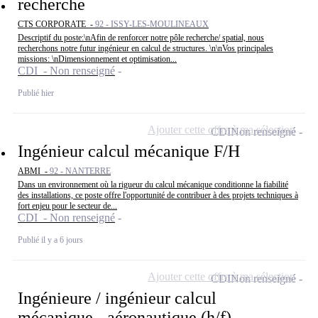
recherche
CTS CORPORATE -
92 - ISSY-LES-MOULINEAUX
Descriptif du poste:\nAfin de renforcer notre pôle recherche/ spatial, nous
recherchons notre futur ingénieur en calcul de structures. \n\nVos principales
missions: \nDimensionnement et optimisation...
CDI - Non renseigné
Publié hier
Ajouter cette offre à ma sélection
CDI
Non renseigné
Ingénieur calcul mécanique F/H
ABMI -
92 - NANTERRE
Dans un environnement où la rigueur du calcul mécanique conditionne la fiabilité
des installations, ce poste offre l'opportunité de contribuer à des projets techniques à
fort enjeu pour le secteur de...
CDI - Non renseigné
Publié il y a 6 jours
Ajouter cette offre à ma sélection
CDI
Non renseigné
Ingénieure / ingénieur calcul
mécanique - aéronautique (h/f)