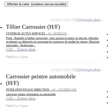
Afficher la carte
(contenu non-accessible)
Ajouter cette offre à ma sélection
CDI
Temps plein
Tôlier Carrossier (H/F)
SYNERGIE AUTOS SERVICES -
93 - BOBIGNY
Poste : Rattaché à l'atelier carrosserie, vous assurez la remise en état des véhicules
accidentés ou détériorés en respectant les exigences de qualité du garage. Missions
principales : Redressage...
CDI - Temps plein
Publié il y a 2 jours
Ajouter cette offre à ma sélection
CDI
Temps plein
Carrossier peintre automobile
(H/F)
INTER DEPANNAGE DIRECTION -
92 - COURBEVOIE
carrossier peintre préparateur en automobile
CDI - Temps plein
Publié il y a 5 jours