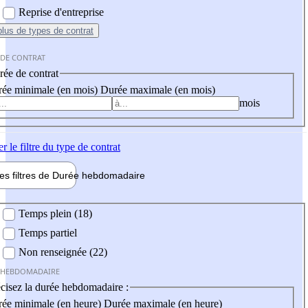
Reprise d'entreprise
plus
de types de contrat
 DE CONTRAT
ée de contrat
ée minimale (en mois)
Durée maximale (en mois)
mois
er
le filtre du type de contrat
les filtres de
Durée hebdo
madaire
 hebdomadaire
Temps plein (18)
Temps partiel
Non renseignée (22)
 HEBDOMADAIRE
cisez la durée hebdomadaire :
ée minimale (en heure)
Durée maximale (en heure)