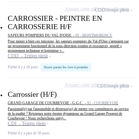
Ajouter cette offre à ma sélection
CDD
Temps plein
CARROSSIER - PEINTRE EN
CARROSSERIE H/F
SAPEURS POMPIERS DU VAL D'OISE -
95 - MONTMORENCY
Pour mener à bien ces missions, les sapeurs-pompiers du Val d'Oise s'appuient sur
un groupement fonctionnel de la sous-direction soutien et ressources, appelé «
groupement technique et logistique »...
CDD - Temps plein
Publié il y a 18 jours
Soyez parmi les 1ers à postuler
Ajouter cette offre à ma sélection
CDI
Temps plein
Carrossier (H/F)
GRAND GARAGE DE COURBEVOIE - G.G.C. -
92 - COURBEVOIE
Passionné(e) par l'automobile et désireux(se) de mettre vos compétences au service
de la qualité ? Rejoignez notre équipe dynamique au Grand Garage Peugeot de
Courbevoie ! Nous recherchons un(e)...
CDI - Temps plein
Publié il y a plus de 30 jours