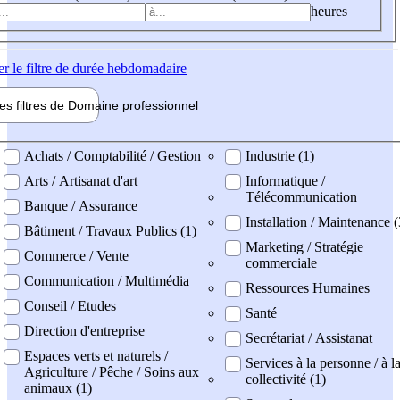
heures
er
le filtre de durée hebdomadaire
les filtres de
Domaine pro
fessionnel
ne professionel
Achats / Comptabilité / Gestion
Industrie (1)
Arts / Artisanat d'art
Informatique /
Télécommunication
Banque / Assurance
Installation / Maintenance 
Bâtiment / Travaux Publics (1)
Marketing / Stratégie
Commerce / Vente
commerciale
Communication / Multimédia
Ressources Humaines
Conseil / Etudes
Santé
Direction d'entreprise
Secrétariat / Assistanat
Espaces verts et naturels /
Services à la personne / à l
Agriculture / Pêche / Soins aux
collectivité (1)
animaux (1)