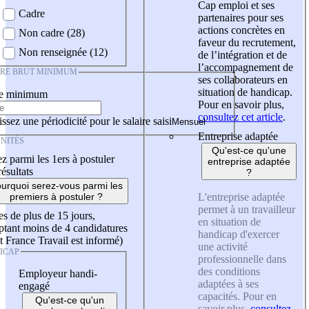
Cap emploi et ses
Cadre
partenaires pour ses
actions concrètes en
Non cadre (28)
faveur du recrutement,
Non renseignée (12)
de l’intégration et de
l’accompagnement de
IRE BRUT MINIMUM
ses collaborateurs en
situation de handicap.
re minimum
Pour en savoir plus,
consultez cet article
.
ssez une périodicité pour le salaire saisi
Entreprise adaptée
NITÉS
Qu'est-ce qu'une
z parmi les 1ers à postuler
entreprise adaptée
résultats
?
urquoi serez-vous parmi les
L'entreprise adaptée
premiers à postuler ?
permet à un travailleur
es de plus de 15 jours,
en situation de
tant moins de 4 candidatures
handicap d'exercer
t France Travail est informé)
une activité
ICAP
professionnelle dans
des conditions
Employeur handi-
adaptées à ses
engagé
capacités. Pour en
Qu'est-ce qu'un
savoir plus,
consultez