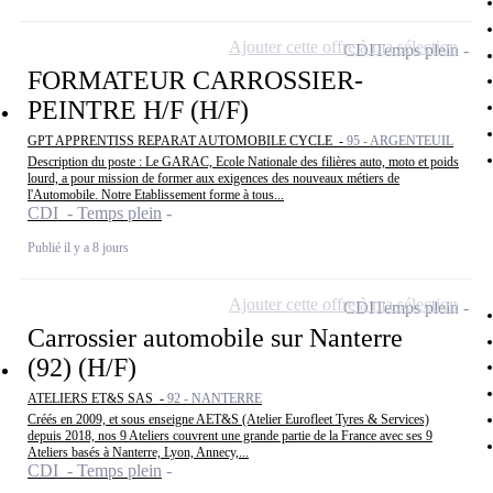
Ajouter cette offre à ma sélection
CDI
Temps plein
FORMATEUR CARROSSIER-
PEINTRE H/F (H/F)
GPT APPRENTISS REPARAT AUTOMOBILE CYCLE -
95 - ARGENTEUIL
Description du poste : Le GARAC, Ecole Nationale des filières auto, moto et poids
lourd, a pour mission de former aux exigences des nouveaux métiers de
l'Automobile. Notre Etablissement forme à tous...
CDI - Temps plein
Publié il y a 8 jours
Ajouter cette offre à ma sélection
CDI
Temps plein
Carrossier automobile sur Nanterre
(92) (H/F)
ATELIERS ET&S SAS -
92 - NANTERRE
Créés en 2009, et sous enseigne AET&S (Atelier Eurofleet Tyres & Services)
depuis 2018, nos 9 Ateliers couvrent une grande partie de la France avec ses 9
Ateliers basés à Nanterre, Lyon, Annecy,...
CDI - Temps plein