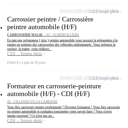
Ajouter cette offre à ma sélection
CDI
Temps plein
Carrossier peintre / Carrossière
peintre automobile (H/F)
CARROSSERIE MALIK -
93 - AUBERVILLIERS
En tant que préparateur ( trice ) peintre automobile vous assurez la préparation à la
remise en peinture des carrosseries des véhicules endommagés. Vous préparez la
surface, la traitez, vous réalisez...
CDI - Temps plein
Publié il y a plus de 30 jours
Ajouter cette offre à ma sélection
CDI
Temps plein
Formateur en carrosserie-peinture
automobile (H/F) - CDI (H/F)
92 - VILLENEUVE LA GARENNE
Vous êtes carrossier-peintre expérimenté ? Devenez formateur ! Vous êtes carrossier
ou peintre automobile et souhaitez transmettre votre savoir-faire ? Vous n'avez
jamais enseigné ? Ce n'est pas un...
CDI - Temps plein