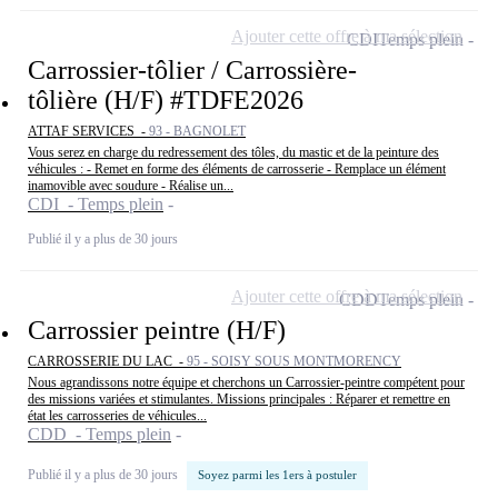
Ajouter cette offre à ma sélection
CDI
Temps plein
Carrossier-tôlier / Carrossière-
tôlière (H/F) #TDFE2026
ATTAF SERVICES -
93 - BAGNOLET
Vous serez en charge du redressement des tôles, du mastic et de la peinture des
véhicules : - Remet en forme des éléments de carrosserie - Remplace un élément
inamovible avec soudure - Réalise un...
CDI - Temps plein
Publié il y a plus de 30 jours
Ajouter cette offre à ma sélection
CDD
Temps plein
Carrossier peintre (H/F)
CARROSSERIE DU LAC -
95 - SOISY SOUS MONTMORENCY
Nous agrandissons notre équipe et cherchons un Carrossier-peintre compétent pour
des missions variées et stimulantes. Missions principales : Réparer et remettre en
état les carrosseries de véhicules...
CDD - Temps plein
Publié il y a plus de 30 jours
Soyez parmi les 1ers à postuler