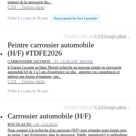
peinture de la carrosserie des...
CDI - Temps plein
Publié il y a plus de 30 jours
Soyez parmi les 1ers à postuler
Ajouter cette offre à ma sélection
CDI
Temps plein
Peintre carrossier automobile
(H/F) #TDFE2026
CARROSSERIE LECOMTE -
93 - LE BLANC MESNIL
le Garage Lecomte au blanc Mesnil recherche un nouveau peintre en carrosserie
automobile h/f de 1 à 5 ans d'expérience ou plus , apportez vos compétences et
intégrer une équipe dynamique, une...
CDI - Temps plein
Publié il y a plus de 30 jours
Ajouter cette offre à ma sélection
CDI
Temps plein
Carrossier automobile (H/F)
ROU'SS AUTO -
94 - CACHAN
Nous sommes à la recherche d'un carrossier (H/F) pour rejoindre notre équipe avec
au moins 5 ans d'experience dans la carrosserie. Habile, minutieux(e) et méthodique,