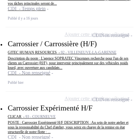
vos tâches principales seront de...
CDI - Temps plein
Publié il y a 16 jours
Ajouter cette offre à ma sélection
CDI
Non renseigné
Carrossier / Carrossière (H/F)
GITEC HUMAN RESOURCES -
92 - VILLENEUVE-LA-GARENNE
Description du poste : L'agence SOPRATEC Vincennes recherche pour l'un de ses
clients un Carrossier (H/F), pour intervenir principalement sur des véhicules poids
lourd, avec ouverture aux candidats...
CDI - Non renseigné
Publié hier
Ajouter cette offre à ma sélection
CDI
Non renseigné
Carrossier Expérimenté H/F
CLICAR -
93 - COURNEUVE
POSTE : Carrossier Expérimenté H/F DESCRIPTION : Au sein de notre atelier et
sous la responsabilité du Chef d'atelier, vous serez en charge de la remise en état
structurelle de notre flotte : ...
CDI - Non renseigné