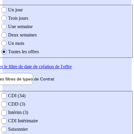
e création de l'offre
Un jour
Trois jours
Une semaine
Deux semaines
Un mois
Toutes les offres
er
le filtre de date de création de l'offre
les filtres de types de
Contrat
de contrat
CDI (34)
CDD (3)
Intérim (3)
CDI Intérimaire
Saisonnier