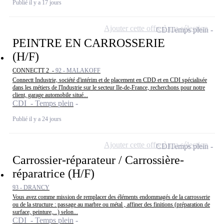
Publié il y a 17 jours
Ajouter cette offre à ma sélection
CDI
Temps plein
PEINTRE EN CARROSSERIE
(H/F)
CONNECTT 2 -
92 - MALAKOFF
Connectt Industrie, société d'intérim et de placement en CDD et en CDI spécialisée
dans les métiers de l'Industrie sur le secteur Ile-de-France, recherchons pour notre
client, garage automobile situé...
CDI - Temps plein
Publié il y a 24 jours
Ajouter cette offre à ma sélection
CDI
Temps plein
Carrossier-réparateur / Carrossière-
réparatrice (H/F)
93 - DRANCY
Vous avez comme mission de remplacer des éléments endommagés de la carrosserie
ou de la structure : passage au marbre ou métal , affiner des finitions (préparation de
surface, peinture,...) selon...
CDI - Temps plein