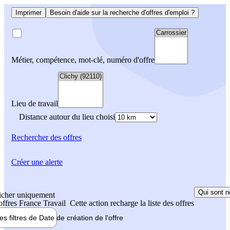
Imprimer
Besoin d'aide sur la recherche d'offres d'emploi ?
Métier, compétence, mot-clé, numéro d'offre
Lieu de travail
Distance autour du lieu choisi
Rechercher
des offres
Créer une alerte
Qui sont n
icher uniquement
 offres France Travail
Cette action recharge la liste des offres
les filtres de
Date de création
de l'offre