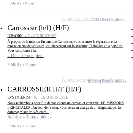
Publié il y a 8 jours
Ajouter cette offre à ma sélection
CDI
Temps plein
Carrossier (h/f) (H/F)
IZIWORK -
92 - COURBEVOIE
À propos de la mission En tant que Carrossier, vous assurez la réparation et la
remise en état de véhicules, en intervenant sur la structure, l'habillage et la peinture.
Vous contribuez à la...
CDI - Temps plein
Publié il y a 11 jours
Ajouter cette offre à ma sélection
Intérim
Temps plein
CARROSSIER H/F (H/F)
EVS INTERIM -
93 - LA COURNEUVE
Nous recherchons pour l'un de nos clients un carrossier confirmé H/F. MISSIONS
PRINCIPALES : Au sein de l'atelier, vous serez en charge de : - diagnostiquer les
dommages sur les véhicules...
Intérim - Temps plein
Publié il y a 11 jours