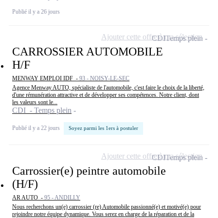
Publié il y a 26 jours
Ajouter cette offre à ma sélection
CDI
Temps plein
CARROSSIER AUTOMOBILE
H/F
MENWAY EMPLOI IDF -
93 - NOISY-LE-SEC
Agence Menway AUTO, spécialiste de l'automobile, c'est faire le choix de la liberté,
d'une rémunération attractive et de développer ses compétences. Notre client, dont
les valeurs sont le...
CDI - Temps plein
Publié il y a 22 jours
Soyez parmi les 1ers à postuler
Ajouter cette offre à ma sélection
CDI
Temps plein
Carrossier(e) peintre automobile
(H/F)
AR AUTO -
95 - ANDILLY
Nous recherchons un(e) carrossier (re) Automobile passionné(e) et motivé(e) pour
rejoindre notre équipe dynamique. Vous serez en charge de la réparation et de la