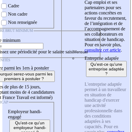
Cap emploi et ses
Cadre
partenaires pour ses
actions concrètes en
Non cadre
faveur du recrutement,
Non renseignée
de l’intégration et de
l’accompagnement de
IRE BRUT MINIMUM
ses collaborateurs en
situation de handicap.
re minimum
Pour en savoir plus,
consultez cet article
.
ssez une périodicité pour le salaire saisi
Entreprise adaptée
NITÉS
Qu'est-ce qu'une
z parmi les 1ers à postuler
entreprise adaptée
?
urquoi serez-vous parmi les
premiers à postuler ?
L'entreprise adaptée
es de plus de 15 jours,
permet à un travailleur
tant moins de 4 candidatures
en situation de
t France Travail est informé)
handicap d'exercer
ICAP
une activité
professionnelle dans
Employeur handi-
des conditions
engagé
adaptées à ses
Qu'est-ce qu'un
capacités. Pour en
employeur handi-
savoir plus,
consultez