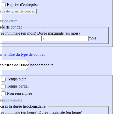
Reprise d'entreprise
plus
de types de contrat
 DE CONTRAT
ée de contrat
ée minimale (en mois)
Durée maximale (en mois)
mois
er
le filtre du type de contrat
les filtres de
Durée hebdo
madaire
 hebdomadaire
Temps plein
Temps partiel
Non renseignée
 HEBDOMADAIRE
cisez la durée hebdomadaire :
ée minimale (en heure)
Durée maximale (en heure)