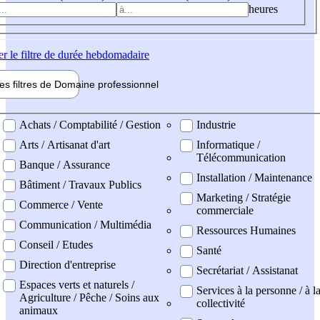
heures
er
le filtre de durée hebdomadaire
les filtres de
Domaine pro
fessionnel
ne professionel
Achats / Comptabilité / Gestion
Industrie
Arts / Artisanat d'art
Informatique /
Télécommunication
Banque / Assurance
Installation / Maintenance
Bâtiment / Travaux Publics
Marketing / Stratégie
Commerce / Vente
commerciale
Communication / Multimédia
Ressources Humaines
Conseil / Etudes
Santé
Direction d'entreprise
Secrétariat / Assistanat
Espaces verts et naturels /
Services à la personne / à l
Agriculture / Pêche / Soins aux
collectivité
animaux