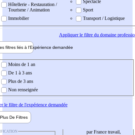
Spectacle
Hôtellerie - Restauration /
Tourisme / Animation
Sport
Immobilier
Transport / Logistique
Appliquer
le filtre du domaine professi
es filtres liés à l'
Expérience
demandée
ience demandée
Moins de 1 an
De 1 à 3 ans
Plus de 3 ans
Non renseignée
er
le filtre de l'expérience demandée
Plus De
Filtres
IFICATION
par France travail,