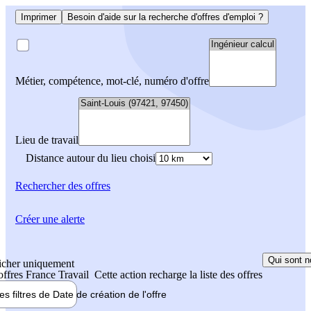
Imprimer
Besoin d'aide sur la recherche d'offres d'emploi ?
Métier, compétence, mot-clé, numéro d'offre
Lieu de travail
Distance autour du lieu choisi
Rechercher
des offres
Créer une alerte
Qui sont n
icher uniquement
 offres France Travail
Cette action recharge la liste des offres
les filtres de
Date de création
de l'offre