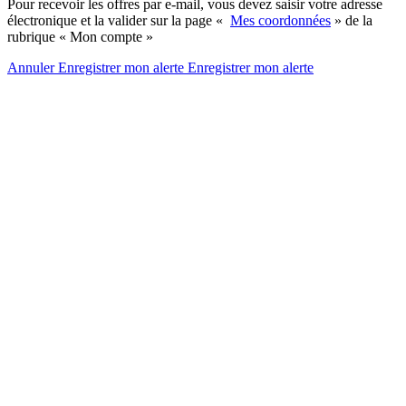
Pour recevoir les offres par e-mail, vous devez saisir votre adresse
électronique et la valider sur la page «
Mes coordonnées
» de la
rubrique « Mon compte »
Annuler
Enregistrer mon alerte
Enregistrer
mon alerte