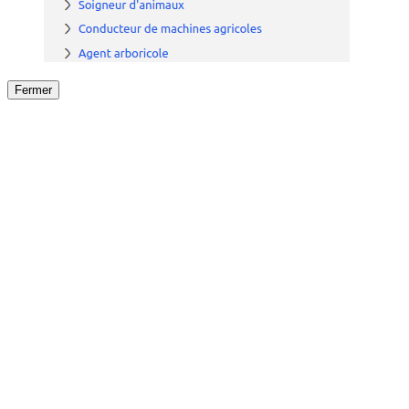
Fermer
Fermer
le détail de l'offre
/
Offre
sur
Offre précéden