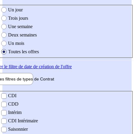
e création de l'offre
Un jour
Trois jours
Une semaine
Deux semaines
Un mois
Toutes les offres
er
le filtre de date de création de l'offre
les filtres de types de
Contrat
de contrat
CDI
CDD
Intérim
CDI Intérimaire
Saisonnier