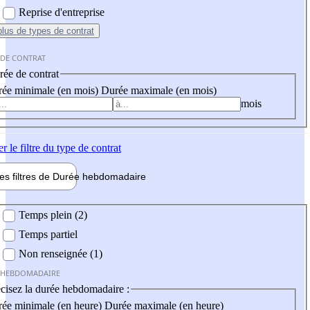
Reprise d'entreprise
plus
de types de contrat
 DE CONTRAT
ée de contrat
ée minimale (en mois)
Durée maximale (en mois)
mois
er
le filtre du type de contrat
les filtres de
Durée hebdo
madaire
 hebdomadaire
Temps plein (2)
Temps partiel
Non renseignée (1)
 HEBDOMADAIRE
cisez la durée hebdomadaire :
ée minimale (en heure)
Durée maximale (en heure)