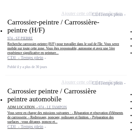
Ajouter cette offre à ma sélection
CDI
Temps plein
Carrossier-peintre / Carrossière-
peintre (H/F)
974 - ST PIERRE
Recherche carrossier-peintre (H/F) pour travailler dans le sud de l'île. Vous serez
mobile sur toute cette zone. Vous êtes responsable, autonome et avez une 1ère
expérience significative en peinture...
CDI - Temps plein
Publié il y a plus de 30 jours
Ajouter cette offre à ma sélection
CDI
Temps plein
Carrossier peintre / Carrossière
peintre automobile
ADM LOCATION -
974 - LE TAMPON
Vous serez en charge des missions suivantes : - Réparation et rénovation d'éléments
de carrosserie. - Redressage, ponçage, polissage et finition. - Préparation des
surfaces : vous décapez, poncez et...
CDI - Temps plein