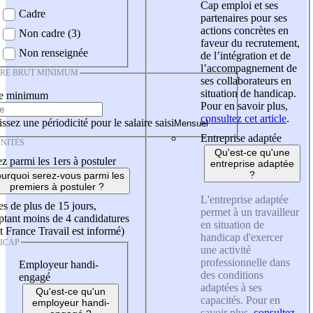
Cap emploi et ses
Cadre
partenaires pour ses
actions concrètes en
Non cadre (3)
faveur du recrutement,
Non renseignée
de l’intégration et de
l’accompagnement de
IRE BRUT MINIMUM
ses collaborateurs en
situation de handicap.
re minimum
Pour en savoir plus,
consultez cet article
.
ssez une périodicité pour le salaire saisi
Entreprise adaptée
NITÉS
Qu'est-ce qu'une
z parmi les 1ers à postuler
entreprise adaptée
?
urquoi serez-vous parmi les
premiers à postuler ?
L'entreprise adaptée
es de plus de 15 jours,
permet à un travailleur
tant moins de 4 candidatures
en situation de
t France Travail est informé)
handicap d'exercer
ICAP
une activité
professionnelle dans
Employeur handi-
des conditions
engagé
adaptées à ses
Qu'est-ce qu'un
capacités. Pour en
employeur handi-
savoir plus,
consultez