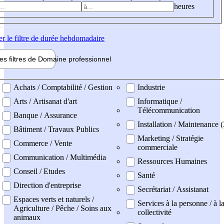
heures
er
le filtre de durée hebdomadaire
les filtres de
Domaine pro
fessionnel
ne professionel
Achats / Comptabilité / Gestion
Industrie
Arts / Artisanat d'art
Informatique /
Télécommunication
Banque / Assurance
Installation / Maintenance (
Bâtiment / Travaux Publics
Marketing / Stratégie
Commerce / Vente
commerciale
Communication / Multimédia
Ressources Humaines
Conseil / Etudes
Santé
Direction d'entreprise
Secrétariat / Assistanat
Espaces verts et naturels /
Services à la personne / à l
Agriculture / Pêche / Soins aux
collectivité
animaux