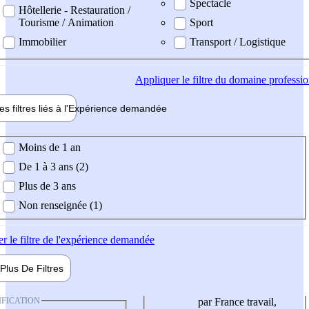
Spectacle
Hôtellerie - Restauration /
Tourisme / Animation
Sport
Immobilier
Transport / Logistique
Appliquer
le filtre du domaine professi
es filtres liés à l'
Expérience
demandée
ience demandée
Moins de 1 an
De 1 à 3 ans (2)
Plus de 3 ans
Non renseignée (1)
er
le filtre de l'expérience demandée
Plus De
Filtres
IFICATION
par France travail,