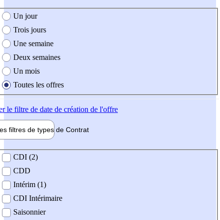
e création de l'offre
Un jour
Trois jours
Une semaine
Deux semaines
Un mois
Toutes les offres
er
le filtre de date de création de l'offre
les filtres de types de
Contrat
de contrat
CDI (2)
CDD
Intérim (1)
CDI Intérimaire
Saisonnier