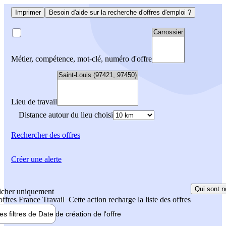
Imprimer
Besoin d'aide sur la recherche d'offres d'emploi ?
Métier, compétence, mot-clé, numéro d'offre
Lieu de travail
Distance autour du lieu choisi
Rechercher
des offres
Créer une alerte
Qui sont n
icher uniquement
 offres France Travail
Cette action recharge la liste des offres
les filtres de
Date de création
de l'offre