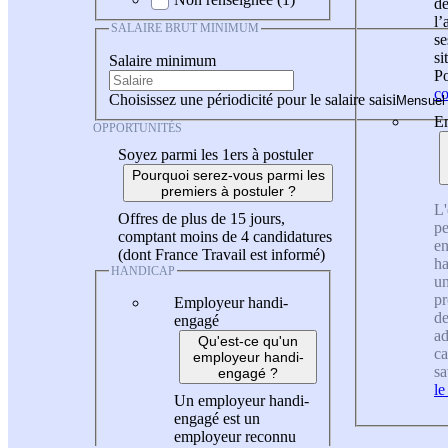
de
l
SALAIRE BRUT MINIMUM
se
si
Salaire minimum
Po
co
Choisissez une périodicité pour le salaire saisi
En
OPPORTUNITÉS
Soyez parmi les 1ers à postuler
Pourquoi serez-vous parmi les
premiers à postuler ?
L'
Offres de plus de 15 jours,
pe
comptant moins de 4 candidatures
en
(dont France Travail est informé)
ha
HANDICAP
un
pr
Employeur handi-
de
engagé
ad
Qu'est-ce qu'un
ca
employeur handi-
sa
engagé ?
le
Un employeur handi-
engagé est un
employeur reconnu