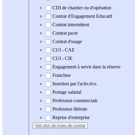
CDI de chantier ou d'opération
Contrat d'Engagement Educatif
Contrat intermittent
Contrat pacte
Contrat d'usage
CUI - CAE
CUI - CIE
Engagement à servir dans la réserve
Franchise
Insertion par l'activ.éco.
Portage salarial
Profession commerciale
Profession libérale
Reprise d'entreprise
Voir plus
de types de contrat