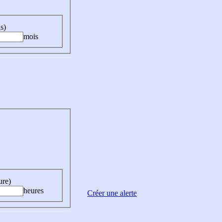
s)
mois
ure)
heures
Créer une alerte