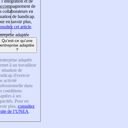
 l’intégration et de
’accompagnement de
s collaborateurs en
tuation de handicap.
ur en savoir plus,
nsultez cet article
.
treprise adaptée
Qu'est-ce qu'une
entreprise adaptée
?
entreprise adaptée
rmet à un travailleur
 situation de
ndicap d'exercer
e activité
ofessionnelle dans
s conditions
aptées à ses
pacités. Pour en
voir plus,
consultez
 site de l’UNEA
.