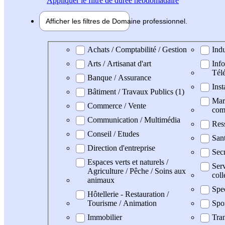
Appliquer
le filtre de durée hebdomadaire
Afficher les filtres de
Domaine pro
fessionnel
Domaine professionel
Achats / Comptabilité / Gestion
Indu
Arts / Artisanat d'art
Info
Tél
Banque / Assurance
Inst
Bâtiment / Travaux Publics (1)
Mark
Commerce / Vente
com
Communication / Multimédia
Res
Conseil / Etudes
San
Direction d'entreprise
Secr
Espaces verts et naturels /
Serv
Agriculture / Pêche / Soins aux
coll
animaux
Spe
Hôtellerie - Restauration /
Tourisme / Animation
Spo
Immobilier
Tran