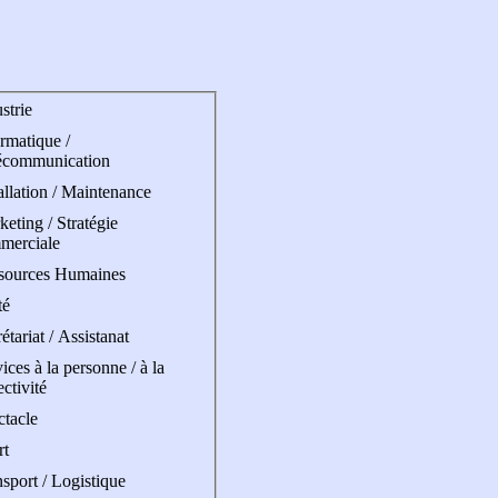
strie
rmatique /
écommunication
allation / Maintenance
eting / Stratégie
merciale
sources Humaines
té
étariat / Assistanat
ices à la personne / à la
ectivité
ctacle
rt
sport / Logistique