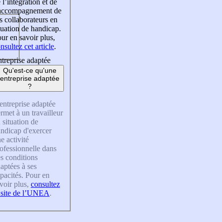
 l’intégration et de
’accompagnement de
s collaborateurs en
tuation de handicap.
ur en savoir plus,
nsultez cet article
.
treprise adaptée
Qu'est-ce qu'une
entreprise adaptée
?
entreprise adaptée
rmet à un travailleur
 situation de
ndicap d'exercer
e activité
ofessionnelle dans
s conditions
aptées à ses
pacités. Pour en
voir plus,
consultez
 site de l’UNEA
.