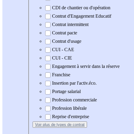
CDI de chantier ou d'opération
Contrat d'Engagement Educatif
Contrat intermittent
Contrat pacte
Contrat d'usage
CUI - CAE
CUI - CIE
Engagement à servir dans la réserve
Franchise
Insertion par l'activ.éco.
Portage salarial
Profession commerciale
Profession libérale
Reprise d'entreprise
Voir plus
de types de contrat