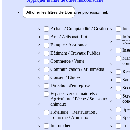
Appliquer
le filtre de durée hebdomadaire
Afficher les filtres de
Domaine pro
fessionnel
Domaine professionel
Achats / Comptabilité / Gestion
Indu
Arts / Artisanat d'art
Info
Tél
Banque / Assurance
Inst
Bâtiment / Travaux Publics
Mark
Commerce / Vente
com
Communication / Multimédia
Res
Conseil / Etudes
San
Direction d'entreprise
Secr
Espaces verts et naturels /
Serv
Agriculture / Pêche / Soins aux
coll
animaux
Spe
Hôtellerie - Restauration /
Tourisme / Animation
Spo
Immobilier
Tran