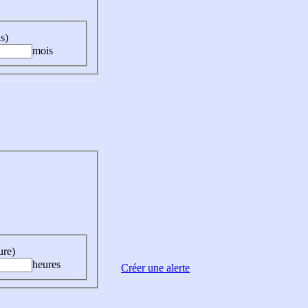
s)
mois
ure)
heures
Créer une alerte