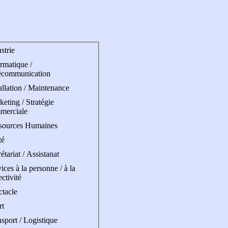
strie
rmatique /
écommunication
allation / Maintenance
eting / Stratégie
merciale
sources Humaines
té
étariat / Assistanat
ices à la personne / à la
ectivité
ctacle
rt
sport / Logistique