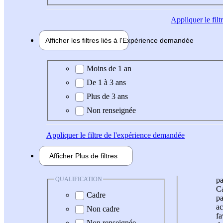
Appliquer
le fil
Afficher les filtres liés à l'
Expérience
demandée
Expérience demandée
Moins de 1 an
De 1 à 3 ans
Plus de 3 ans
Non renseignée
Appliquer
le filtre de l'expérience demandée
Afficher
Plus de
filtres
QUALIFICATION
pa
Ca
Cadre
pa
ac
Non cadre
fa
Non renseignée