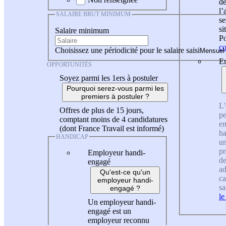
de
l
SALAIRE BRUT MINIMUM
se
si
Salaire minimum
Po
co
Choisissez une périodicité pour le salaire saisi
En
OPPORTUNITÉS
Soyez parmi les 1ers à postuler
Pourquoi serez-vous parmi les
premiers à postuler ?
L'
Offres de plus de 15 jours,
pe
comptant moins de 4 candidatures
en
(dont France Travail est informé)
ha
HANDICAP
un
pr
Employeur handi-
de
engagé
ad
Qu'est-ce qu'un
ca
employeur handi-
sa
engagé ?
le
Un employeur handi-
engagé est un
employeur reconnu