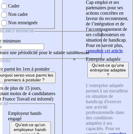
Cap emploi et ses
Cadre
partenaires pour ses
actions concrètes en
Non cadre
faveur du recrutement,
Non renseignée
de l’intégration et de
l’accompagnement de
IRE BRUT MINIMUM
ses collaborateurs en
situation de handicap.
re minimum
Pour en savoir plus,
consultez cet article
.
ssez une périodicité pour le salaire saisi
Entreprise adaptée
NITÉS
Qu'est-ce qu'une
z parmi les 1ers à postuler
entreprise adaptée
?
urquoi serez-vous parmi les
premiers à postuler ?
L'entreprise adaptée
es de plus de 15 jours,
permet à un travailleur
tant moins de 4 candidatures
en situation de
t France Travail est informé)
handicap d'exercer
ICAP
une activité
professionnelle dans
Employeur handi-
des conditions
engagé
adaptées à ses
Qu'est-ce qu'un
capacités. Pour en
employeur handi-
savoir plus,
consultez