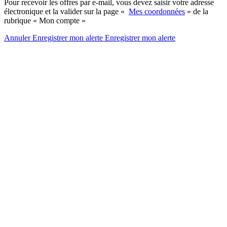
Pour recevoir les offres par e-mail, vous devez saisir votre adresse
électronique et la valider sur la page «
Mes coordonnées
» de la
rubrique « Mon compte »
Annuler
Enregistrer mon alerte
Enregistrer
mon alerte