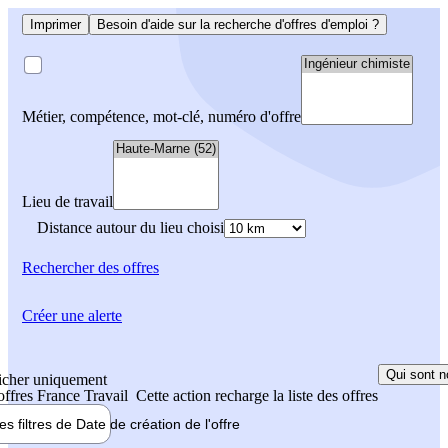
Imprimer
Besoin d'aide sur la recherche d'offres d'emploi ?
Métier, compétence, mot-clé, numéro d'offre
Lieu de travail
Distance autour du lieu choisi
Rechercher
des offres
Créer une alerte
Qui sont n
icher uniquement
 offres France Travail
Cette action recharge la liste des offres
les filtres de
Date de création
de l'offre