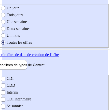
e création de l'offre
Un jour
Trois jours
Une semaine
Deux semaines
Un mois
Toutes les offres
er
le filtre de date de création de l'offre
les filtres de types de
Contrat
de contrat
CDI
CDD
Intérim
CDI Intérimaire
Saisonnier