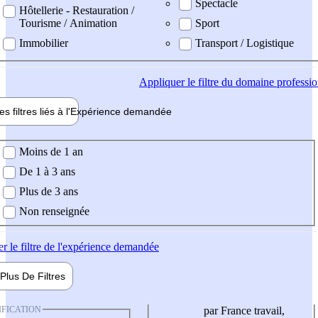
Spectacle
Hôtellerie - Restauration /
Tourisme / Animation
Sport
Immobilier
Transport / Logistique
Appliquer
le filtre du domaine professi
es filtres liés à l'
Expérience
demandée
ience demandée
Moins de 1 an
De 1 à 3 ans
Plus de 3 ans
Non renseignée
er
le filtre de l'expérience demandée
Plus De
Filtres
IFICATION
par France travail,