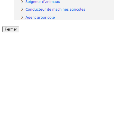
Fermer
Fermer
le détail de l'offre
/
Offre
sur
Offre précéden