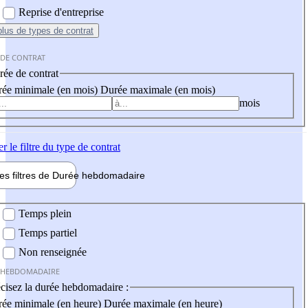
Reprise d'entreprise
plus
de types de contrat
 DE CONTRAT
ée de contrat
ée minimale (en mois)
Durée maximale (en mois)
mois
er
le filtre du type de contrat
les filtres de
Durée hebdo
madaire
 hebdomadaire
Temps plein
Temps partiel
Non renseignée
 HEBDOMADAIRE
cisez la durée hebdomadaire :
ée minimale (en heure)
Durée maximale (en heure)