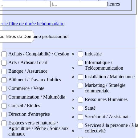
heures
er
le filtre de durée hebdomadaire
les filtres de
Domaine pro
fessionnel
ne professionel
Achats / Comptabilité / Gestion
Industrie
Arts / Artisanat d'art
Informatique /
Télécommunication
Banque / Assurance
Installation / Maintenance
Bâtiment / Travaux Publics
Marketing / Stratégie
Commerce / Vente
commerciale
Communication / Multimédia
Ressources Humaines
Conseil / Etudes
Santé
Direction d'entreprise
Secrétariat / Assistanat
Espaces verts et naturels /
Services à la personne / à l
Agriculture / Pêche / Soins aux
collectivité
animaux