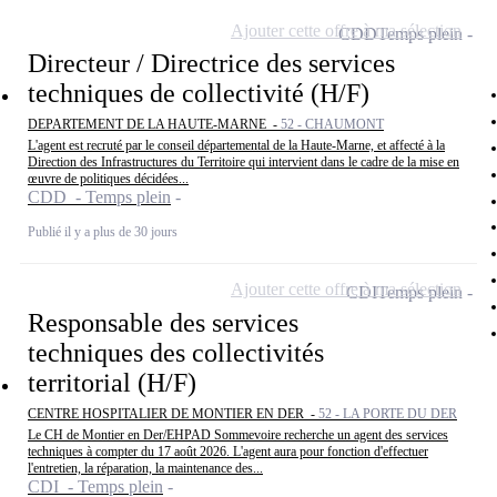
Ajouter cette offre à ma sélection
CDD
Temps plein
Directeur / Directrice des services
techniques de collectivité (H/F)
DEPARTEMENT DE LA HAUTE-MARNE -
52 - CHAUMONT
L'agent est recruté par le conseil départemental de la Haute-Marne, et affecté à la
Direction des Infrastructures du Territoire qui intervient dans le cadre de la mise en
œuvre de politiques décidées...
CDD - Temps plein
Publié il y a plus de 30 jours
Ajouter cette offre à ma sélection
CDI
Temps plein
Responsable des services
techniques des collectivités
territorial (H/F)
CENTRE HOSPITALIER DE MONTIER EN DER -
52 - LA PORTE DU DER
Le CH de Montier en Der/EHPAD Sommevoire recherche un agent des services
techniques à compter du 17 août 2026. L'agent aura pour fonction d'effectuer
l'entretien, la réparation, la maintenance des...
CDI - Temps plein