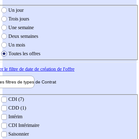
e création de l'offre
Un jour
Trois jours
Une semaine
Deux semaines
Un mois
Toutes les offres
er
le filtre de date de création de l'offre
les filtres de types de
Contrat
de contrat
CDI (7)
CDD (1)
Intérim
CDI Intérimaire
Saisonnier