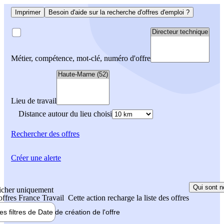
Imprimer
Besoin d'aide sur la recherche d'offres d'emploi ?
Métier, compétence, mot-clé, numéro d'offre
Lieu de travail
Distance autour du lieu choisi
Rechercher
des offres
Créer une alerte
Qui sont n
icher uniquement
 offres France Travail
Cette action recharge la liste des offres
les filtres de
Date de création
de l'offre