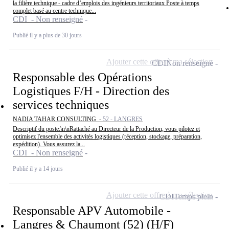
la filière technique - cadre d’emplois des ingénieurs territoriaux Poste à temps
complet basé au centre technique...
CDI - Non renseigné
Publié il y a plus de 30 jours
Ajouter cette offre à ma sélection
CDI
Non renseigné
Responsable des Opérations
Logistiques F/H - Direction des
services techniques
NADIA TAHAR CONSULTING -
52 - LANGRES
Descriptif du poste:\n\nRattaché au Directeur de la Production, vous pilotez et
optimisez l'ensemble des activités logistiques (réception, stockage, préparation,
expédition). Vous assurez la...
CDI - Non renseigné
Publié il y a 14 jours
Ajouter cette offre à ma sélection
CDI
Temps plein
Responsable APV Automobile -
Langres & Chaumont (52) (H/F)