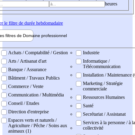
heures
er
le filtre de durée hebdomadaire
les filtres de
Domaine pro
fessionnel
ne professionel
Achats / Comptabilité / Gestion
Industrie
Arts / Artisanat d'art
Informatique /
Télécommunication
Banque / Assurance
Installation / Maintenance (
Bâtiment / Travaux Publics
Marketing / Stratégie
Commerce / Vente
commerciale
Communication / Multimédia
Ressources Humaines
Conseil / Etudes
Santé
Direction d'entreprise
Secrétariat / Assistanat
Espaces verts et naturels /
Services à la personne / à l
Agriculture / Pêche / Soins aux
collectivité
animaux (1)