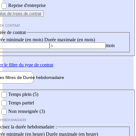
Reprise d'entreprise
plus
de types de contrat
 DE CONTRAT
ée de contrat
ée minimale (en mois)
Durée maximale (en mois)
mois
er
le filtre du type de contrat
les filtres de
Durée hebdo
madaire
 hebdomadaire
Temps plein (5)
Temps partiel
Non renseignée (3)
 HEBDOMADAIRE
cisez la durée hebdomadaire :
ée minimale (en heure)
Durée maximale (en heure)