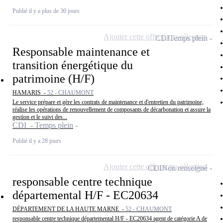
Publié il y a plus de 30 jours
Ajouter cette offre à ma sélection
CDI
Temps plein
Responsable maintenance et
transition énergétique du
patrimoine (H/F)
HAMARIS -
52 - CHAUMONT
Le service prépare et gère les contrats de maintenance et d'entretien du patrimoine,
réalise les opérations de renouvellement de composants de décarbonation et assure la
gestion et le suivi des...
CDI - Temps plein
Publié il y a 28 jours
Ajouter cette offre à ma sélection
CDI
Non renseigné
responsable centre technique
départemental H/F - EC20634
DÉPARTEMENT DE LA HAUTE MARNE -
52 - CHAUMONT
responsable centre technique départemental H/F - EC20634 agent de catégorie A de