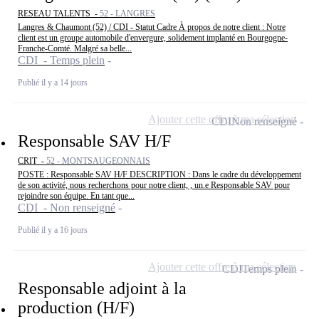
RESEAU TALENTS -
52 - LANGRES
Langres & Chaumont (52) / CDI - Statut Cadre À propos de notre client : Notre
client est un groupe automobile d'envergure, solidement implanté en Bourgogne-
Franche-Comté. Malgré sa belle...
CDI - Temps plein
Publié il y a 14 jours
Ajouter cette offre à ma sélection
CDI
Non renseigné
Responsable SAV H/F
CRIT -
52 - MONTSAUGEONNAIS
POSTE : Responsable SAV H/F DESCRIPTION : Dans le cadre du développement
de son activité, nous recherchons pour notre client, , un.e Responsable SAV pour
rejoindre son équipe. En tant que...
CDI - Non renseigné
Publié il y a 16 jours
Ajouter cette offre à ma sélection
CDI
Temps plein
Responsable adjoint à la
production (H/F)