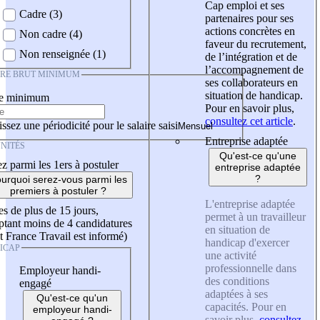
Cap emploi et ses
Cadre (3)
partenaires pour ses
actions concrètes en
Non cadre (4)
faveur du recrutement,
Non renseignée (1)
de l’intégration et de
l’accompagnement de
IRE BRUT MINIMUM
ses collaborateurs en
situation de handicap.
re minimum
Pour en savoir plus,
consultez cet article
.
ssez une périodicité pour le salaire saisi
Entreprise adaptée
NITÉS
Qu'est-ce qu'une
z parmi les 1ers à postuler
entreprise adaptée
?
urquoi serez-vous parmi les
premiers à postuler ?
L'entreprise adaptée
es de plus de 15 jours,
permet à un travailleur
tant moins de 4 candidatures
en situation de
t France Travail est informé)
handicap d'exercer
ICAP
une activité
professionnelle dans
Employeur handi-
des conditions
engagé
adaptées à ses
Qu'est-ce qu'un
capacités. Pour en
employeur handi-
savoir plus,
consultez