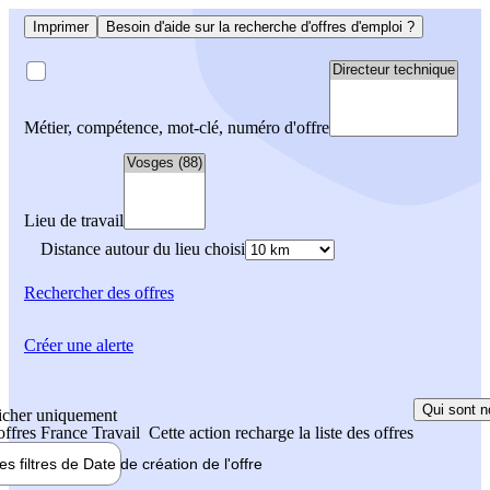
Imprimer
Besoin d'aide sur la recherche d'offres d'emploi ?
Métier, compétence, mot-clé, numéro d'offre
Lieu de travail
Distance autour du lieu choisi
Rechercher
des offres
Créer une alerte
Qui sont n
icher uniquement
 offres France Travail
Cette action recharge la liste des offres
les filtres de
Date de création
de l'offre