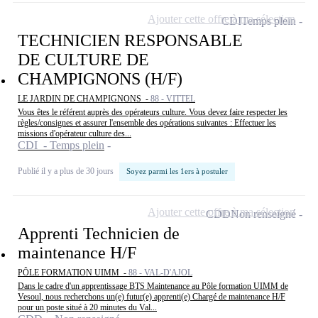
Ajouter cette offre à ma sélection
CDI
Temps plein
TECHNICIEN RESPONSABLE
DE CULTURE DE
CHAMPIGNONS (H/F)
LE JARDIN DE CHAMPIGNONS -
88 - VITTEL
Vous êtes le référent auprès des opérateurs culture. Vous devez faire respecter les
règles/consignes et assurer l'ensemble des opérations suivantes : Effectuer les
missions d'opérateur culture des...
CDI - Temps plein
Publié il y a plus de 30 jours
Soyez parmi les 1ers à postuler
Ajouter cette offre à ma sélection
CDD
Non renseigné
Apprenti Technicien de
maintenance H/F
PÔLE FORMATION UIMM -
88 - VAL-D'AJOL
Dans le cadre d'un apprentissage BTS Maintenance au Pôle formation UIMM de
Vesoul, nous recherchons un(e) futur(e) apprenti(e) Chargé de maintenance H/F
pour un poste situé à 20 minutes du Val...