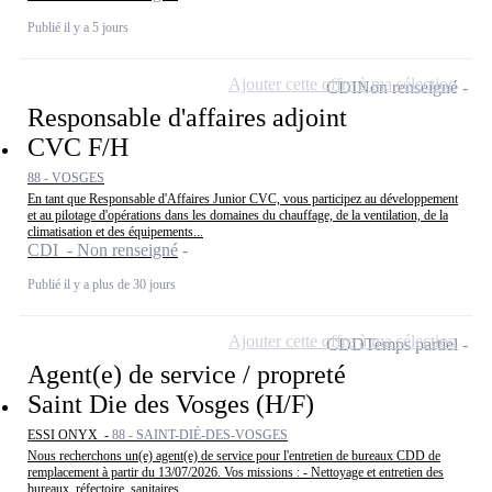
Publié il y a 5 jours
Ajouter cette offre à ma sélection
CDI
Non renseigné
Responsable d'affaires adjoint
CVC F/H
88 - VOSGES
En tant que Responsable d'Affaires Junior CVC, vous participez au développement
et au pilotage d'opérations dans les domaines du chauffage, de la ventilation, de la
climatisation et des équipements...
CDI - Non renseigné
Publié il y a plus de 30 jours
Ajouter cette offre à ma sélection
CDD
Temps partiel
Agent(e) de service / propreté
Saint Die des Vosges (H/F)
ESSI ONYX -
88 - SAINT-DIÉ-DES-VOSGES
Nous recherchons un(e) agent(e) de service pour l'entretien de bureaux CDD de
remplacement à partir du 13/07/2026. Vos missions : - Nettoyage et entretien des
bureaux, réfectoire, sanitaires,...