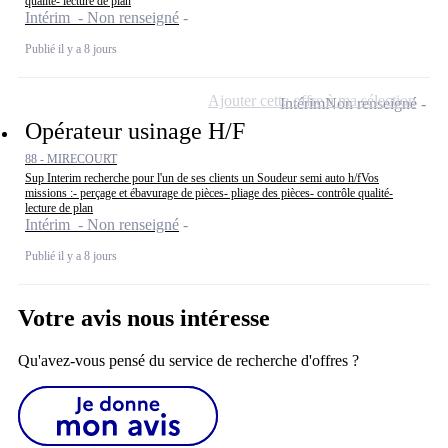
qualité- lecture de plan
Intérim - Non renseigné
Publié il y a 8 jours
Ajouter cette offre à ma sélection
Intérim
Non renseigné
Opérateur usinage H/F
88 - MIRECOURT
Sup Interim recherche pour l'un de ses clients un Soudeur semi auto h/fVos
missions :- perçage et ébavurage de pièces- pliage des pièces- contrôle qualité-
lecture de plan
Intérim - Non renseigné
Publié il y a 8 jours
Votre avis nous intéresse
Qu'avez-vous pensé du service de recherche d'offres ?