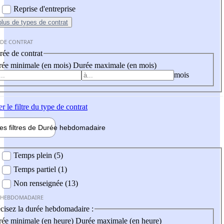
Reprise d'entreprise
plus
de types de contrat
 DE CONTRAT
ée de contrat
ée minimale (en mois)
Durée maximale (en mois)
mois
er
le filtre du type de contrat
les filtres de
Durée hebdo
madaire
 hebdomadaire
Temps plein (5)
Temps partiel (1)
Non renseignée (13)
 HEBDOMADAIRE
cisez la durée hebdomadaire :
ée minimale (en heure)
Durée maximale (en heure)