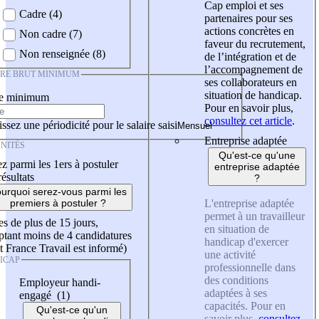
Cap emploi et ses
Cadre (4)
partenaires pour ses
actions concrètes en
Non cadre (7)
faveur du recrutement,
Non renseignée (8)
de l’intégration et de
l’accompagnement de
IRE BRUT MINIMUM
ses collaborateurs en
situation de handicap.
re minimum
Pour en savoir plus,
consultez cet article
.
ssez une périodicité pour le salaire saisi
Entreprise adaptée
NITÉS
Qu'est-ce qu'une
z parmi les 1ers à postuler
entreprise adaptée
résultats
?
urquoi serez-vous parmi les
L'entreprise adaptée
premiers à postuler ?
permet à un travailleur
es de plus de 15 jours,
en situation de
tant moins de 4 candidatures
handicap d'exercer
t France Travail est informé)
une activité
ICAP
professionnelle dans
des conditions
Employeur handi-
adaptées à ses
engagé (1)
capacités. Pour en
Qu'est-ce qu'un
savoir plus,
consultez