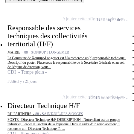
Ajouter cette offre à ma sélection
CDI
Temps plein
Responsable des services
techniques des collectivités
territorial (H/F)
MAIRIE -
88 - XONRUPT LONGEMER
La Commune de Xonrupt-Longemer est à la recherche un(e) responsable technique .
Descriptif du poste : Placé sous la responsabilité de la Secrétaire Générale et au sein
de l'équipe de direction, vous...
CDI - Temps plein
Publié il y a 21 jours
Ajouter cette offre à ma sélection
CDI
Non renseigné
Directeur Technique H/F
RH PARTNERS -
88 - SAINT-DIÉ-DES-VOSGES
POSTE : Directeur Technique H/F DESCRIPTION : Notre client est un groupe
industriel, Leader du secteur de la Papeterie. Dans le cadre d'un remplacement, il
recherche un : Directeur Technique f/h ...
CDI - Non renseigné