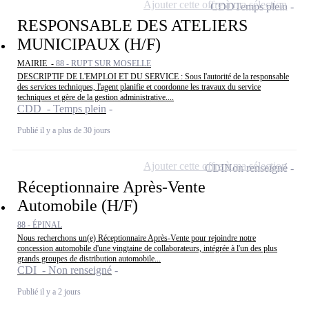
Ajouter cette offre à ma sélection
CDD
Temps plein
RESPONSABLE DES ATELIERS
MUNICIPAUX (H/F)
MAIRIE -
88 - RUPT SUR MOSELLE
DESCRIPTIF DE L'EMPLOI ET DU SERVICE : Sous l'autorité de la responsable
des services techniques, l'agent planifie et coordonne les travaux du service
techniques et gère de la gestion administrative....
CDD - Temps plein
Publié il y a plus de 30 jours
Ajouter cette offre à ma sélection
CDI
Non renseigné
Réceptionnaire Après-Vente
Automobile (H/F)
88 - ÉPINAL
Nous recherchons un(e) Réceptionnaire Après-Vente pour rejoindre notre
concession automobile d'une vingtaine de collaborateurs, intégrée à l'un des plus
grands groupes de distribution automobile...
CDI - Non renseigné
Publié il y a 2 jours