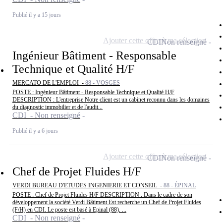
Publié il y a 15 jours
Ajouter cette offre à ma sélection
CDI
Non renseigné
Ingénieur Bâtiment - Responsable
Technique et Qualité H/F
MERCATO DE L'EMPLOI -
88 - VOSGES
POSTE : Ingénieur Bâtiment - Responsable Technique et Qualité H/F
DESCRIPTION : L'entreprise Notre client est un cabinet reconnu dans les domaines
du diagnostic immobilier et de l'audit...
CDI - Non renseigné
Publié il y a 6 jours
Ajouter cette offre à ma sélection
CDI
Non renseigné
Chef de Projet Fluides H/F
VERDI BUREAU D'ETUDES INGENIERIE ET CONSEIL -
88 - ÉPINAL
POSTE : Chef de Projet Fluides H/F DESCRIPTION : Dans le cadre de son
développement la société Verdi Bâtiment Est recherche un Chef de Projet Fluides
(F/H) en CDI. Le poste est basé à Epinal (88). ...
CDI - Non renseigné