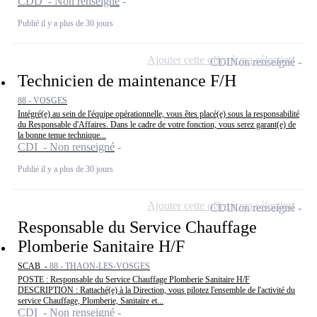
CDD - Non renseigné
Publié il y a plus de 30 jours
Ajouter cette offre à ma sélection
CDI
Non renseigné
Technicien de maintenance F/H
88 - VOSGES
Intégré(e) au sein de l'équipe opérationnelle, vous êtes placé(e) sous la responsabilité
du Responsable d'Affaires. Dans le cadre de votre fonction, vous serez garant(e) de
la bonne tenue technique...
CDI - Non renseigné
Publié il y a plus de 30 jours
Ajouter cette offre à ma sélection
CDI
Non renseigné
Responsable du Service Chauffage
Plomberie Sanitaire H/F
SCAB -
88 - THAON-LES-VOSGES
POSTE : Responsable du Service Chauffage Plomberie Sanitaire H/F
DESCRIPTION : Rattaché(e) à la Direction, vous pilotez l'ensemble de l'activité du
service Chauffage, Plomberie, Sanitaire et...
CDI - Non renseigné