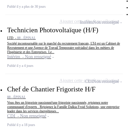
Publié il y a plus de 30 jours
Ajouter cette offre à ma sélection
Intérim
Non renseigné
Technicien Photovoltaïque (H/F)
LTD -
88 - ÉPINAL
Société incontournable sur le marché du recrutement français, LTd est un Cabinet de
Recrutement et une Agence de Travail Temporaire spécialisé dans les métiers de
l'Ingénierie et des Entreprises. Le...
Intérim - Non renseigné
Publié il y a 4 jours
Ajouter cette offre à ma sélection
CDI
Non renseigné
Chef de Chantier Frigoriste H/F
88 - ÉPINAL
Vous êtes un frigoriste passionné/une frigoriste passionnée, rejoignez notre
communauté d'experts . Rejoignez la Famille Dalkia Froid Solutions, une entreprise
leader dans les services énergétiques...
CDI - Non renseigné
Publié il y a 18 jours