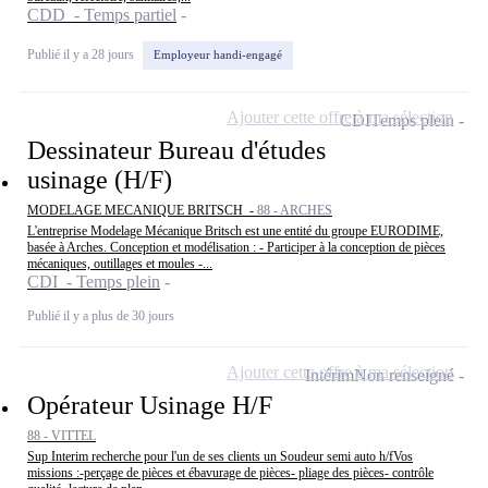
CDD - Temps partiel
Publié il y a 28 jours
Employeur handi-engagé
Ajouter cette offre à ma sélection
CDI
Temps plein
Dessinateur Bureau d'études
usinage (H/F)
MODELAGE MECANIQUE BRITSCH -
88 - ARCHES
L'entreprise Modelage Mécanique Britsch est une entité du groupe EURODIME,
basée à Arches. Conception et modélisation : - Participer à la conception de pièces
mécaniques, outillages et moules -...
CDI - Temps plein
Publié il y a plus de 30 jours
Ajouter cette offre à ma sélection
Intérim
Non renseigné
Opérateur Usinage H/F
88 - VITTEL
Sup Interim recherche pour l'un de ses clients un Soudeur semi auto h/fVos
missions :-perçage de pièces et ébavurage de pièces- pliage des pièces- contrôle