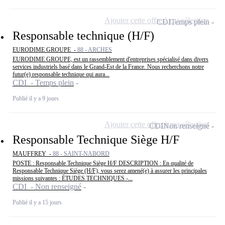
Ajouter cette offre à ma sélection
CDI
Temps plein
Responsable technique (H/F)
EURODIME GROUPE -
88 - ARCHES
EURODIME GROUPE, est un rassemblement d'entreprises spécialisé dans divers
services industriels basé dans le Grand-Est de la France. Nous recherchons notre
futur(e) responsable technique qui aura...
CDI - Temps plein
Publié il y a 9 jours
Ajouter cette offre à ma sélection
CDI
Non renseigné
Responsable Technique Siège H/F
MAUFFREY -
88 - SAINT-NABORD
POSTE : Responsable Technique Siège H/F DESCRIPTION : En qualité de
Responsable Technique Siège (H/F), vous serez amené(e) à assurer les principales
missions suivantes : ÉTUDES TECHNIQUES -...
CDI - Non renseigné
Publié il y a 15 jours