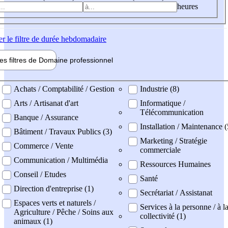
heures
er
le filtre de durée hebdomadaire
les filtres de
Domaine pro
fessionnel
ne professionel
Achats / Comptabilité / Gestion
Industrie (8)
Arts / Artisanat d'art
Informatique /
Télécommunication
Banque / Assurance
Installation / Maintenance (
Bâtiment / Travaux Publics (3)
Marketing / Stratégie
Commerce / Vente
commerciale
Communication / Multimédia
Ressources Humaines
Conseil / Etudes
Santé
Direction d'entreprise (1)
Secrétariat / Assistanat
Espaces verts et naturels /
Services à la personne / à l
Agriculture / Pêche / Soins aux
collectivité (1)
animaux (1)