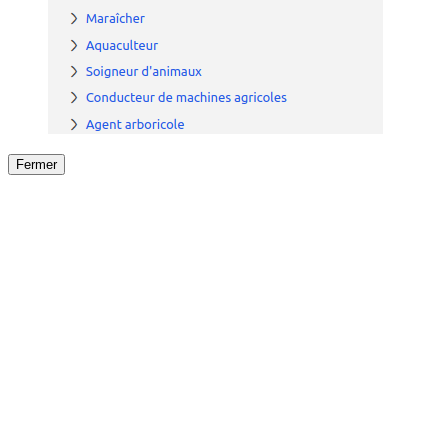
Fermer
Fermer
le détail de l'offre
/
Offre
sur
Offre précéden