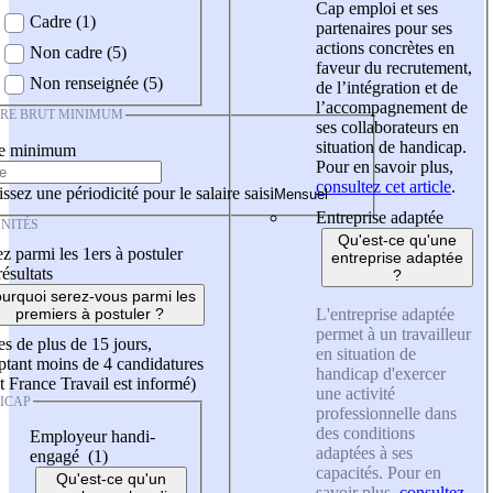
Cap emploi et ses
Cadre (1)
partenaires pour ses
actions concrètes en
Non cadre (5)
faveur du recrutement,
Non renseignée (5)
de l’intégration et de
l’accompagnement de
IRE BRUT MINIMUM
ses collaborateurs en
situation de handicap.
re minimum
Pour en savoir plus,
consultez cet article
.
ssez une périodicité pour le salaire saisi
Entreprise adaptée
NITÉS
Qu'est-ce qu'une
z parmi les 1ers à postuler
entreprise adaptée
résultats
?
urquoi serez-vous parmi les
L'entreprise adaptée
premiers à postuler ?
permet à un travailleur
es de plus de 15 jours,
en situation de
tant moins de 4 candidatures
handicap d'exercer
t France Travail est informé)
une activité
ICAP
professionnelle dans
des conditions
Employeur handi-
adaptées à ses
engagé (1)
capacités. Pour en
Qu'est-ce qu'un
savoir plus,
consultez