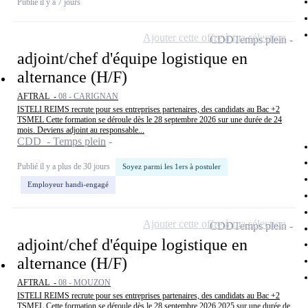
Publié il y a 7 jours
Ajouter cette offre à ma sélection
CDD
Temps plein
adjoint/chef d'équipe logistique en
alternance (H/F)
AFTRAL -
08 - CARIGNAN
ISTELI REIMS recrute pour ses entreprises partenaires, des candidats au Bac +2
TSMEL Cette formation se déroule dès le 28 septembre 2026 sur une durée de 24
mois. Deviens adjoint au responsable...
CDD - Temps plein
Publié il y a plus de 30 jours
Soyez parmi les 1ers à postuler
Employeur handi-engagé
Ajouter cette offre à ma sélection
CDD
Temps plein
adjoint/chef d'équipe logistique en
alternance (H/F)
AFTRAL -
08 - MOUZON
ISTELI REIMS recrute pour ses entreprises partenaires, des candidats au Bac +2
TSMEL Cette formation se déroule dès le 28 septembre 2026 2025 sur une durée de