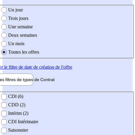
e création de l'offre
Un jour
Trois jours
Une semaine
Deux semaines
Un mois
Toutes les offres
er
le filtre de date de création de l'offre
les filtres de types de
Contrat
de contrat
CDI (6)
CDD (2)
Intérim (2)
CDI Intérimaire
Saisonnier