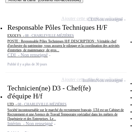
Ajouter cette offre à ma sélection
CDI
Non renseigné
Responsable Pôles Techniques H/F
EXOLYS -
08 - CHARLEVILLE-MÉZIÈRES
POSTE : Responsable Pôles Techniques H/F DESCRIPTION : Véritable chef
d'orchestre du patrimoine, vous assurez le pilotage et la coordination des activités
d'entretien, de maintenance, de gros...
CDI - Non renseigné
Publié il y a plus de 30 jours
Ajouter cette offre à ma sélection
Intérim
Non renseigné
Technicien(ne) D3 - Chef(fe)
d'équipe H/f
LTD -
08 - CHARLEVILLE-MÉZIÈRES
Société incontournable sur le marché du recrutement français, LTd est un Cabinet de
Recrutement et une Agence de Travail Temporaire spécialisé dans les métiers de
l'Ingénierie et des Entreprises. Le...
Intérim - Non renseigné