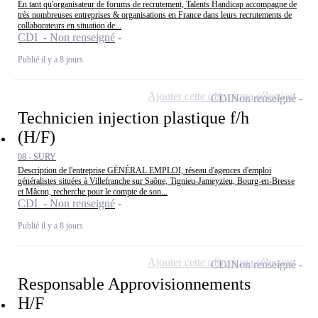
En tant qu'organisateur de forums de recrutement, Talents Handicap accompagne de
très nombreuses entreprises & organisations en France dans leurs recrutements de
collaborateurs en situation de...
CDI - Non renseigné
Publié il y a 8 jours
Ajouter cette offre à ma sélection
CDI
Non renseigné
Technicien injection plastique f/h
(H/F)
08 - SURY
Description de l'entreprise GÉNÉRAL EMPLOI, réseau d'agences d'emploi
généralistes situées à Villefranche sur Saône, Tignieu-Jameyzieu, Bourg-en-Bresse
et Mâcon, recherche pour le compte de son...
CDI - Non renseigné
Publié il y a 8 jours
Ajouter cette offre à ma sélection
CDI
Non renseigné
Responsable Approvisionnements
H/F