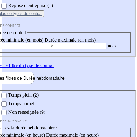
Reprise d'entreprise (1)
plus
de types de contrat
 DE CONTRAT
ée de contrat
ée minimale (en mois)
Durée maximale (en mois)
mois
er
le filtre du type de contrat
les filtres de
Durée hebdo
madaire
 hebdomadaire
Temps plein (2)
Temps partiel
Non renseignée (9)
 HEBDOMADAIRE
cisez la durée hebdomadaire :
ée minimale (en heure)
Durée maximale (en heure)