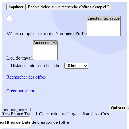
Imprimer
Besoin d'aide sur la recherche d'offres d'emploi ?
Métier, compétence, mot-clé, numéro d'offre
Lieu de travail
Distance autour du lieu choisi
Rechercher
des offres
Créer une alerte
Qui sont n
icher uniquement
 offres France Travail
Cette action recharge la liste des offres
les filtres de
Date de création
de l'offre