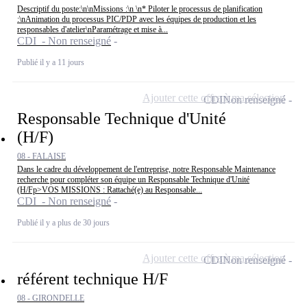
Descriptif du poste:\n\nMissions :\n \n* Piloter le processus de planification
:\nAnimation du processus PIC/PDP avec les équipes de production et les
responsables d'atelier\nParamétrage et mise à...
CDI - Non renseigné
Publié il y a 11 jours
Ajouter cette offre à ma sélection
CDI
Non renseigné
Responsable Technique d'Unité
(H/F)
08 - FALAISE
Dans le cadre du développement de l'entreprise, notre Responsable Maintenance
recherche pour compléter son équipe un Responsable Technique d'Unité
(H/Fp>VOS MISSIONS : Rattaché(e) au Responsable...
CDI - Non renseigné
Publié il y a plus de 30 jours
Ajouter cette offre à ma sélection
CDI
Non renseigné
référent technique H/F
08 - GIRONDELLE