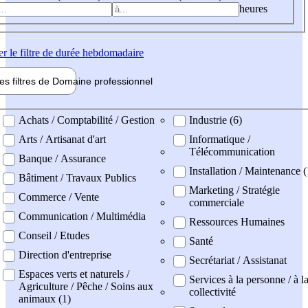
heures
er
le filtre de durée hebdomadaire
les filtres de
Domaine pro
fessionnel
ne professionel
Achats / Comptabilité / Gestion
Industrie (6)
Arts / Artisanat d'art
Informatique /
Télécommunication
Banque / Assurance
Installation / Maintenance (
Bâtiment / Travaux Publics
Marketing / Stratégie
Commerce / Vente
commerciale
Communication / Multimédia
Ressources Humaines
Conseil / Etudes
Santé
Direction d'entreprise
Secrétariat / Assistanat
Espaces verts et naturels /
Services à la personne / à l
Agriculture / Pêche / Soins aux
collectivité
animaux (1)