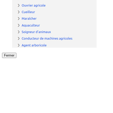
Fermer
Fermer
le détail de l'offre
/
Offre
sur
Offre précéden