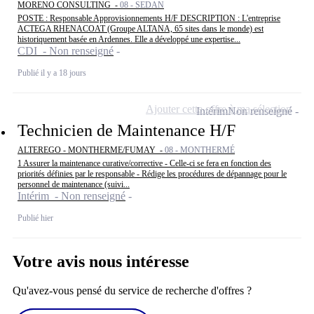
MORENO CONSULTING -
08 - SEDAN
POSTE : Responsable Approvisionnements H/F DESCRIPTION : L'entreprise
ACTEGA RHENACOAT (Groupe ALTANA, 65 sites dans le monde) est
historiquement basée en Ardennes. Elle a développé une expertise...
CDI - Non renseigné
Publié il y a 18 jours
Ajouter cette offre à ma sélection
Intérim
Non renseigné
Technicien de Maintenance H/F
ALTEREGO - MONTHERME/FUMAY -
08 - MONTHERMÉ
1 Assurer la maintenance curative/corrective - Celle-ci se fera en fonction des
priorités définies par le responsable - Rédige les procédures de dépannage pour le
personnel de maintenance (suivi...
Intérim - Non renseigné
Publié hier
Votre avis nous intéresse
Qu'avez-vous pensé du service de recherche d'offres ?